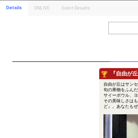
Details
ONLIVE
Event Results
Level
Points
1
0
Event Begins!
2
300000
オリジナルア
Gifting
Throw gifts to the stage and join the live performance.
First, try throwing free Stars (once a day)! You can also charg
(available from 1 JPY)! When you continue to send gifts to the 
『自由が丘
popularity ranking and your ranking go up.
To cheer on performers, you can send them gifts.
自由が丘はサンセ
To send performers paid items, you must use Show Gold.
旬の果物をふんだ
サイーボウル、ヨ
その美味しさはも
ど』。あなたもぜ