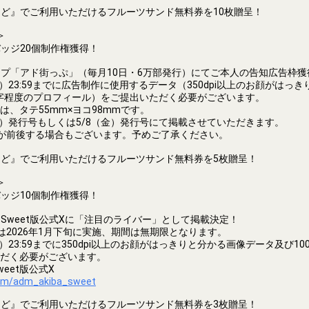
ど』でご利用いただけるフルーツサンド無料券を10枚贈呈！
＞
ッジ20個制作権獲得！
プ「アド街っぷ」（毎月10日・6万部発行）にてご本人の告知広告枠獲
8（水）23:59までに広告制作に使用するデータ（350dpi以上のお顔がは
0文字程度のプロフィール）をご提出いただく必要がございます。
は、タテ55mm×ヨコ98mmです。
0（金）発行号もしくは5/8（金）発行号にて掲載させていただきます。
が前後する場合もございます。予めご了承ください。
ど』でご利用いただけるフルーツサンド無料券を5枚贈呈！
＞
ッジ10個制作権獲得！
Sweet版公式Xに「注目のライバー」として掲載決定！
は2026年1月下旬に実施、期間は無期限となります。
0（火）23:59までに350dpi以上のお顔がはっきりと分かる画像データ及び1
だく必要がございます。
eet版公式X
.com/adm_akiba_sweet
ど』でご利用いただけるフルーツサンド無料券を3枚贈呈！