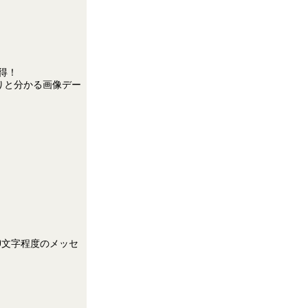
得！
っきりと分かる画像デー
00文字程度のメッセ