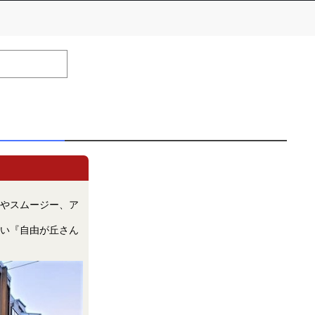
number of positions
Remarks
remaining
efrain from posting comments that may offend performers or
やスムージー、ア
い『自由が丘さん