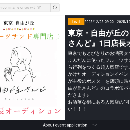
Level
2025/12/25 09:00 - 2025/1
東京・自由が丘の
さんど』1日店長オ
東京でもとびきりのお洒落タ
ふんだんに使ったフルーツサ
ら行列をつくる超人気店です
かけたオーディションイベン
が主役のポスターを店頭に貼
由が丘さんど』のコラボ缶バ
だきます♪
お洒落な街にある人気店の“
い！！！
About event application