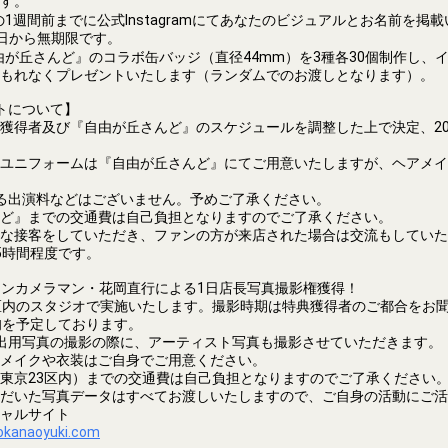
す。
1週間前までに公式Instagramにてあなたのビジュアルとお名前を掲
日から無期限です。
が丘さんど』のコラボ缶バッジ（直径44mm）を3種各30個制作し、
もれなくプレゼントいたします（ランダムでのお渡しとなります）。
トについて】
獲得者及び『自由が丘さんど』のスケジュールを調整した上で決定、20
ユニフォームは『自由が丘さんど』にてご用意いたしますが、ヘアメイ
る出演料などはございません。予めご了承ください。
ど』までの交通費は自己負担となりますのでご了承ください。
な接客をしていただき、ファンの方が来店された場合は交流もしていた
5時間程度です。
ンカメラマン・花岡直行による1日店長写真撮影権獲得！
区内のスタジオで実施いたします。撮影時期は特典獲得者のご都合をお聞き
旬を予定しております。
出用写真の撮影の際に、アーティスト写真も撮影させていただきます。
メイクや衣装はご自身でご用意ください。
東京23区内）までの交通費は自己負担となりますのでご了承ください
だいた写真データはすべてお渡しいたしますので、ご自身の活動にご活
ャルサイト
okanaoyuki.com