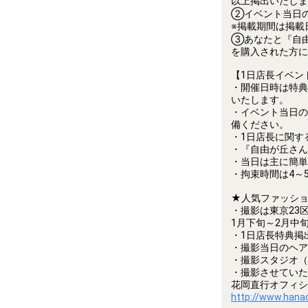
以上掲出いたしま
②イベント当日の
※掲載期間は掲載
③あなたと『自由
を購入された方に
【1日店長イベン
・開催日時は特典
いたします。
・イベント当日の
備ください。
・1日店長に関す
・『自由が丘さん
・当日は主に簡単
・拘束時間は4～
★人気ファッショ
・撮影は東京23
1月下旬～2月中
・1日店長特典掲
・撮影当日のヘア
・撮影スタジオ（
・撮影させていた
花岡直行オフィシ
http://www.hana