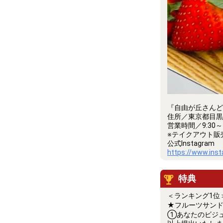
『自由が丘さんど
住所／東京都目黒区
営業時間／9:3
※テイクアウト販
公式Instagram
https://www.ins
特典
＜ランキング1位
★フルーツサンド
①あなたのビジュ