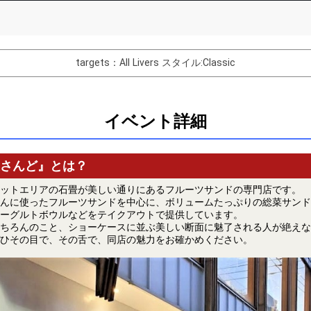
List of Goal
targets：All Livers
スタイル:Classic
バター制作権獲得！
Comments
イベント詳細
You can post comments. Please r
e Show Gold to purchase gifts
other users.
performer(s), the performer's
さんど』とは？
ットエリアの石畳が美しい通りにあるフルーツサンドの専門店です。
んに使ったフルーツサンドを中心に、ボリュームたっぷりの総菜サンド
ーグルトボウルなどをテイクアウトで提供しています。
ちろんのこと、ショーケースに並ぶ美しい断面に魅了される人が絶えな
ひその目で、その舌で、同店の魅力をお確かめください。
Close