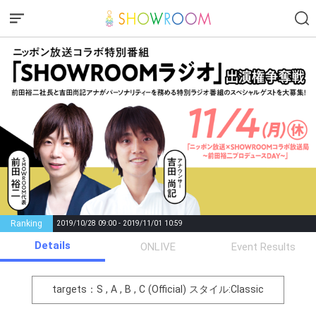
Ranking
2019/10/28 09:00 - 2019/11/01 10:59
Details
Gifting
Comments
ONLIVE
Event Results
Throw gifts to the stage and join
You can post comments. Please
the live performance.
refrain from posting comments
targets：S , A , B , C (Official)
スタイル:Classic
First, try throwing free Stars
that may offend performers or
(once a day)! You can also charge
other users.