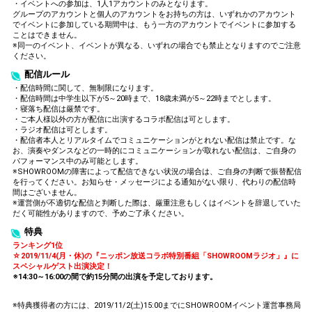
・イベントへの参加は、1人1アカウントのみとなります。
グループのアカウントと個人のアカウントをお持ちの方は、いずれかのアカウント
でイベントに参加している期間中は、もう一方のアカウントでイベントに参加する
ことはできません。
※同一のイベント、イベントが異なる、いずれの場合でも禁止となりますのでご注意
ください。
配信ルール
・配信時間に関して、無制限になります。
・配信時間は中学生以下が5～20時まで、18歳未満が5～22時までとします。
・寝落ち配信は厳禁です。
・ご本人様以外の方が配信に出演するコラボ配信は可とします。
・ラジオ配信は可とします。
・配信者本人とリアルタイムでコミュニケーションがとれない配信は禁止です。な
お、演奏やダンスなどの一時的にコミュニケーションが取れない配信は、ご自身の
パフォーマンス中のみ可能とします。
※SHOWROOMの障害によって配信できない状況の場合は、ご自身の判断で振替配信
を行ってください。お知らせ・メッセージによる通知がない限り、代わりの配信時
間はございません。
※運営側が不適切な配信と判断した際は、厳重注意もしくはイベントを辞退していた
だく可能性がありますので、予めご了承ください。
特典
ランキング1位
☆2019/11/4(月・休)の『ニッポン放送コラボ特別番組「SHOWROOMラジオ」』に
スペシャルゲスト出演決定！
※14:30～16:00の間で約15分間の出演を予定しております。
※特典獲得者の方には、2019/11/2(土)15:00までにSHOWROOMイベント運営事務局