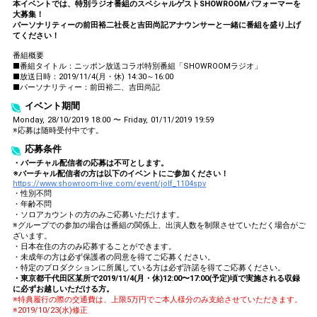
本イベントでは、特別ラジオ番組のスペシャルゲストSHOWROOMパフォーマーを
大募集！
パーソナリティーの前田裕二社長と吉田尚記アナウンサーと一緒に番組を盛り上げ
てください！
番組概要
■番組タイトル：ニッポン放送コラボ特別番組「SHOWROOMラジオ」
■放送日時：2019/11/4(月・休) 14:30～16:00
■パーソナリティー：前田裕二、吉田尚記
イベント期間
Monday, 28/10/2019 18:00 〜 Friday, 01/11/2019 19:59
※応募は随時受付中です。
応募条件
・バーチャル配信者の応募は不可とします。
※バーチャル配信者の方は以下のイベントにご参加ください！
https://www.showroom-live.com/event/jolf_1104spv
・性別不問
・年齢不問
・ソロアカウントの方のみご応募いただけます。
※グループでの参加の場合は番組の関係上、出演人数を制限させていただく場合がご
ざいます。
・日本在住の方のみ応募することができます。
・未成年の方は必ず保護者の同意を得てご応募ください。
・特定のプロダクションに所属している方は必ず許諾を得てご応募ください。
・東京都千代田区某所で2019/11/4(月・休)12:00〜17:00(予定)頃で実施される収録
に必ずお越しいただける方。
※特典履行の際の交通費は、上限5万円でご本人様分のみ支給させていただきます。
※2019/10/23(水)修正