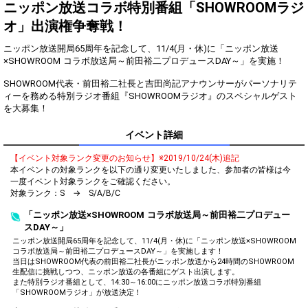
Show Gold to purchase gifts
ニッポン放送コラボ特別番組「SHOWROOMラジ
(available from 1 JPY)! When you
オ」出演権争奪戦！
continue to send gifts to the
performer(s), the performer's
popularity ranking and your
ニッポン放送開局65周年を記念して、11/4(月・休)に「ニッポン放送
ranking go up.
×SHOWROOM コラボ放送局～前田裕二プロデュースDAY～」を実施！
To cheer on performers, you can
send them gifts.
SHOWROOM代表・前田裕二社長と吉田尚記アナウンサーがパーソナリテ
To send performers paid items,
ィーを務める特別ラジオ番組『SHOWROOMラジオ』のスペシャルゲスト
you must use Show Gold.
を大募集！
イベント詳細
Close
【イベント対象ランク変更のお知らせ】※2019/10/24(木)追記
本イベントの対象ランクを以下の通り変更いたしました、参加者の皆様は今
一度イベント対象ランクをご確認ください。
対象ランク：S → S/A/B/C
「ニッポン放送×SHOWROOM コラボ放送局～前田裕二プロデュー
スDAY～」
ニッポン放送開局65周年を記念して、11/4(月・休)に「ニッポン放送×SHOWROOM
コラボ放送局～前田裕二プロデュースDAY～」を実施します！
当日はSHOWROOM代表の前田裕二社長がニッポン放送から24時間のSHOWROOM
生配信に挑戦しつつ、ニッポン放送の各番組にゲスト出演します。
また特別ラジオ番組として、14:30～16:00にニッポン放送コラボ特別番組
「SHOWROOMラジオ」が放送決定！