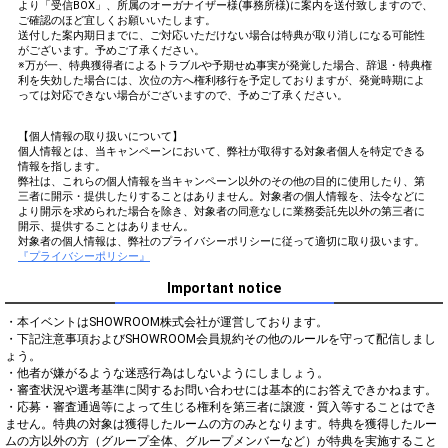
より「受信BOX」、所属のオーガナイザー様(事務所様)に案内を送付致しますので、
ご確認のほど宜しくお願いいたします。
送付した案内期日までに、ご対応いただけない場合は特典が取り消しになる可能性
がございます。予めご了承ください。
※万が一、特典獲得者によるトラブルや予期せぬ事実が発覚した場合、辞退・特典権
利を失効した場合には、次位の方へ権利移行を予定しておりますが、発覚時期によ
っては対応できない場合がございますので、予めご了承ください。
【個人情報の取り扱いについて】
個人情報とは、当キャンペーンにおいて、弊社が取得する対象者個人を特定できる
情報を指します。
弊社は、これらの個人情報を当キャンペーン以外のその他の目的に使用したり、第
三者に開示・提供したりすることはありません。対象者の個人情報を、法令などに
より開示を求められた場合を除き、対象者の同意なしに業務委託先以外の第三者に
開示、提供することはありません。
対象者の個人情報は、弊社のプライバシーポリシーに従って適切に取り扱います。
『プライバシーポリシー』
Important notice
・本イベントはSHOWROOM株式会社が運営しております。

・下記注意事項およびSHOWROOM会員規約その他のルールを守って配信しまし
ょう。

・他者が嫌がるような迷惑行為はしないようにしましょう。

・審査状況や選考基準に関するお問い合わせには基本的にお答えできかねます。

・応募・審査通過等によって生じる権利を第三者に譲渡・質入等することはでき
ません。特典の対象は獲得したルームの方のみとなります。特典を獲得したルー
ムの方以外の方（グループ全体、グループメンバーなど）が特典を実施すること