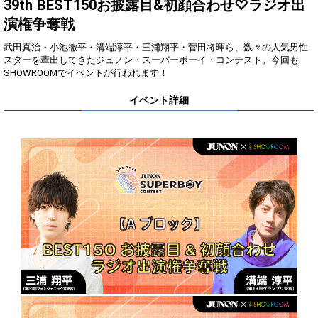
Show Gold to purchase gifts
39th BEST150お披露目&初顔合わせ♡ラジオ出
(available from 1 JPY)! When you
演権争奪戦
continue to send gifts to the
performer(s), the performer's
popularity ranking and your
武田真治・小池徹平・溝端淳平・三浦翔平・菅田将暉ら、数々の人気男性
ranking go up.
スターを輩出してきたジュノン・スーパーボーイ・コンテスト。今回も
To cheer on performers, you can
SHOWROOMでイベントが行われます！
send them gifts.
To send performers paid items,
イベント詳細
you must use Show Gold.
Close