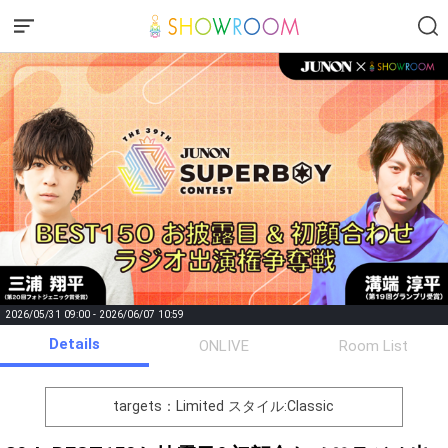
2026/05/31 09:00 - 2026/06/07 10:59
Details
Gifting
Comments
ONLIVE
Room List
Throw gifts to the stage and join
You can post comments. Please
the live performance.
refrain from posting comments
targets：Limited
スタイル:Classic
First, try throwing free Stars
that may offend performers or
(once a day)! You can also charge
other users.