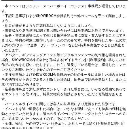
・本イベントはジュノン・スーパーボーイ・コンテスト事務局が運営しておりま
す。

・下記注意事項およびSHOWROOM会員規約その他のルールを守って配信しまし
ょう。

・他者が嫌がるような迷惑行為はしないようにしましょう。

・審査状況や選考基準に関するお問い合わせには基本的にお答えできかねます。

・応募・審査通過等によって生じる権利を第三者に譲渡・質入等することはでき
ません。特典の対象は獲得したルームの方のみです。特典を獲得したルームの方
以外の方(グループ全体、グループメンバーなど)が特典を実施することは禁止と
いたします。

・アバター、ギフティングアイテム等デジタルコンテンツの制作権を獲得された
場合、SHOWROOM株式会社が作成する[ガイドライン]・[利用規約]に準じている
作品の制作をお願いいたします。これらに違反している場合は、獲得したコンテ
ンツをご利用いただけませんので十分ご注意ください。

・本注意事項およびSHOWROOM会員規約その他のルールに違反した場合または
その他当社が不適切であると判断した場合は、応募及び結果を無効とし、または
取り消す場合があります。

・応募条件を全て満たさずにエントリーされた場合には、いかなる理由であって
もエントリーを取り消し、特典の権利を無効とさせていただく可能性がありま
す。

・バーチャルライバーに関しては各人の世界観により定義された性別です。

・イベントを途中離脱された場合には、いかなる理由であっても特典の権利を無
効とさせていただきます。該当のライバーにギフティングされたリスナーへの返
還、返金等もいたしかねますので、予めご了承ください。

・金銭、物品、その他プレゼント(チェキ、お礼カードは除く)を視聴者に贈り応
援を促進させる行為は禁止します。
