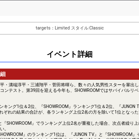
Comments
You can post comments. Please r
e Show Gold to purchase gifts
other users.
targets：Limited
スタイル:Classic
performer(s), the performer's
イベント詳細
Close
細
平・溝端淳平・三浦翔平・菅田将暉ら、数々の人気男性スターを輩出し
コンテスト。第39回を迎える今年も、SHOWROOMではサバイバルリ
』ランキング1位＆2位、『SHOWROOM』ランキング1位＆2位、『JUNON 
』それぞれの結果の合計が、各ランキング上位2名の方を除いて1位となっ
V』と『SHOWROOM』でランキング上位2名が重複した場合、次点者繰り
い。
V＆SHOWROOM』のランキング1位は、『JUNON TV』と『SHOWROO