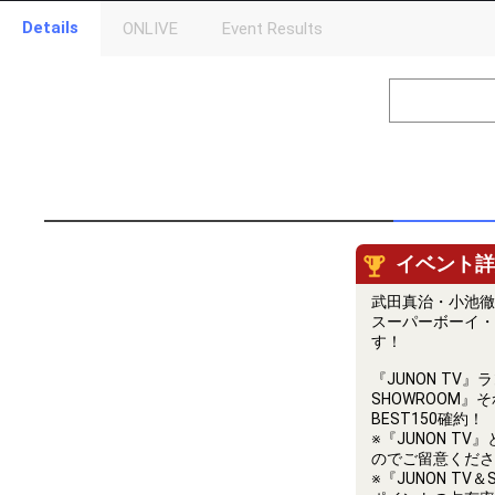
Gifting
Details
ONLIVE
Event Results
Throw gifts to the stage and join the live performance.
First, try throwing free Stars (once a day)! You can also charg
(available from 1 JPY)! When you continue to send gifts to the 
popularity ranking and your ranking go up.
To cheer on performers, you can send them gifts.
To send performers paid items, you must use Show Gold.
イベント詳
武田真治・小池徹
スーパーボーイ・
す！
『JUNON TV
SHOWROOM
BEST150確約！
※『JUNON T
のでご留意くださ
※『JUNON T