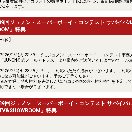
(候補者全員のアカウントの獲得ポイント数に対する、当該候補者の獲
し決定します。
第39回ジュノン・スーパーボーイ・コンテスト サバイバ
OOM」特典
〜2位】
026/2/3(火)23:59までにジュノン・スーパーボーイ・コンテスト事務
くは「JUNON公式メールアドレス」より案内をご送付いたしますので、ご
026/2/4(水)23:59までに、ご対応いただく必要がございます。ご対
になる可能性がございます。予めご了承ください。
者が辞退、特典権利を失効した場合には次位の方へ権利移行を予定して
応できない場合がございます。
第39回ジュノン・スーパーボーイ・コンテスト サバイバ
 TV&SHOWROOM」特典
】