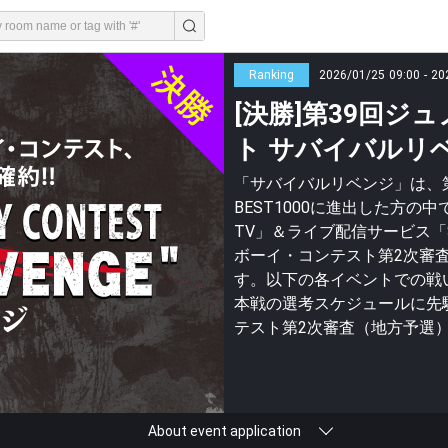
Ranking
2026/01/25 09:00 - 20
[決勝]第39回
ト サバイバルリ
「サバイバルリベンジ」は、
BEST1000に進出した方の
TV」＆ライブ配信サービス「
ボーイ・コンテスト第2次審査[
す。以下の各イベントでの戦
本戦の選考スケジュールに先
テスト第2次審査（地方予選
About event application