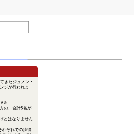
efrain from posting comments that may offend performers or
てきたジュノン・
ベンジが行われま
TV＆
た方の、合計5名が
上げとはなりません
M』それぞれでの獲得