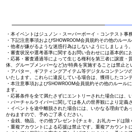
・本イベントはジュノン・スーパーボーイ・コンテスト事務
・下記注意事項およびSHOWROOM会員規約その他のルー
・他者が嫌がるような迷惑行為はしないようにしましょう。
・審査状況や選考基準に関するお問い合わせには基本的にお
・応募・審査通過等によって生じる権利を第三者に譲渡・
体、グループメンバーなど)が特典を実施することは禁止とい
・アバター、ギフティングアイテム等デジタルコンテンツの制
いたします。これらに違反している場合は、獲得したコンテ
・本注意事項およびSHOWROOM会員規約その他のルー
ます。

・応募条件を全て満たさずにエントリーされた場合には、い
・バーチャルライバーに関しては各人の世界観により定義さ
・イベントを途中離脱された場合には、いかなる理由であ
かねますので、予めご了承ください。

・金銭、物品、その他プレゼント(チェキ、お礼カードは除
・重複アカウントによる応援は禁止です。重複アカウント