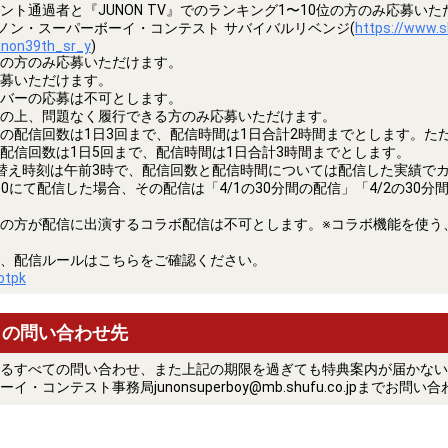
ント通過者と『JUNON TV』でのランキング1〜10位の方のみ応募い
ジュノン・スーパーボーイ・コンテスト サバイバルリベンジ(
https://www.
unon39th_sr_y
)
の方のみ応募いただけます。
募いただけます。
バーの応募は不可とします。
の上、問題なく履行できる方のみ応募いただけます。
の配信回数は1日3回まで、配信時間は1日合計2時間までとします。た
配信回数は1日5回まで、配信時間は1日合計3時間までとします。
替え時刻は午前3時で、配信回数と配信時間については配信した実績で
 ～ 3:30にて配信した場合、その配信は「4/1の30分間の配信」「4/2の3
の方が配信に出演するコラボ配信は不可とします。※コラボ機能を使う
、配信ルールはこちらをご確認ください。
uotpk
トの問い合わせ先
るすべての問い合わせ、また上記の期限を過ぎても特典案内が届かない
・コンテスト事務局junonsuperboy@mb.shufu.co.jpまでお問