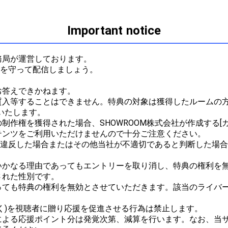
Important notice
局が運営しております。

ルを守って配信しましょう。



答えできかねます。

質入等することはできません。特典の対象は獲得したルームの方
たします。

作権を獲得された場合、SHOWROOM株式会社が作成する[ガ
ンツをご利用いただけませんので十分ご注意ください。

ルに違反した場合またはその他当社が不適切であると判断した場
かなる理由であってもエントリーを取り消し、特典の権利を無
れた性別です。

っても特典の権利を無効とさせていただきます。該当のライバ
く)を視聴者に贈り応援を促進させる行為は禁止します。

による応援ポイント分は発覚次第、減算を行います。なお、当