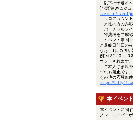
・以下の予選イベ
[予選]第39回
live.com/event/j
・ソロアカウント
・男性の方のみ応
・バーチャルライ
・特典欄をご確認
・イベント期間中
と最終日前日のみ
なお、1日の切り
例)4/2 2:30
ウントされます。
・ご本人さま以外
ずれも禁止です。
その他の応募条件
https://bit.ly/4c
本イベン
本イベントに関す
ノン・スーパーボーイ