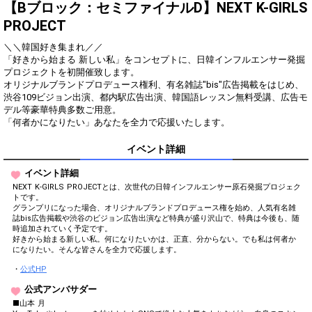
得！
【Bブロック：セミファイナルD】NEXT K-GIRLS
Amazonギフト券10,000円を
PROJECT
3
1000000
プレゼント！
＼＼韓国好き集まれ／／
Amazonギフト券20,000円を
4
2000000
「好きから始まる 新しい私」をコンセプトに、日韓インフルエンサー発掘
プレゼント！
プロジェクトを初開催致します。
オリジナルブランドプロデュース権利、有名雑誌"bis"広告掲載をはじめ、
Gifting
Comments
渋谷109ビジョン出演、都内駅広告出演、韓国語レッスン無料受講、広告モ
デル等豪華特典多数ご用意。
Throw gifts to the stage and join
You can post comments. Please
「何者かになりたい」あなたを全力で応援いたします。
the live performance.
refrain from posting comments
First, try throwing free Stars
that may offend performers or
イベント詳細
(once a day)! You can also charge
other users.
Show Gold to purchase gifts
イベント詳細
(available from 1 JPY)! When you
continue to send gifts to the
NEXT K-GIRLS PROJECTとは、次世代の日韓インフルエンサー原石発掘プロジェク
performer(s), the performer's
トです。
popularity ranking and your
グランプリになった場合、オリジナルブランドプロデュース権を始め、人気有名雑
ranking go up.
誌bis広告掲載や渋谷のビジョン広告出演など特典が盛り沢山で、特典は今後も、随
時追加されていく予定です。
To cheer on performers, you can
好きから始まる新しい私。何になりたいかは、正直、分からない。でも私は何者か
send them gifts.
になりたい。そんな皆さんを全力で応援します。
To send performers paid items,
you must use Show Gold.
・
公式HP
公式アンバサダー
■山本 月