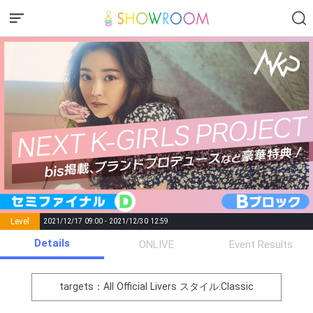
Level
2021/12/17 09:00 - 2021/12/30 12:59
number of
Details
ONLIVE
Event Results
Rema
Level
Points
List of Goal
positions
rks
remaining
1
0
Event Begins!
targets：All Official Livers
スタイル:Classic
オリジナルアバター制作権獲
2
500000