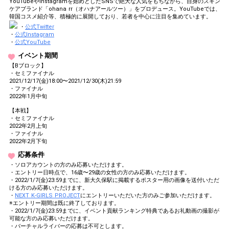
YouTubeやInstagramを始めとしたSNSで絶大な人気をもちながら、自身のスキン
Close
ケアブランド「ohana rr（オハナアールツー）」をプロデュース。YouTubeでは、
韓国コスメ紹介等、積極的に展開しており、若者を中心に注目を集めています。
・
公式Twitter
・
公式Instagram
・
公式YouTube
イベント期間
【Bブロック】
・セミファイナル
2021/12/17(金)18:00〜2021/12/30(木)21:59
・ファイナル
2022年1月中旬
【本戦】
・セミファイナル
2022年2月上旬
・ファイナル
2022年2月下旬
応募条件
・ソロアカウントの方のみ応募いただけます。
・エントリー日時点で、16歳〜29歳の女性の方のみ応募いただけます。
・2022/1/7(金)23:59までに、新大久保駅に掲載するポスター用の画像を送付いただ
ける方のみ応募いただけます。
・
NEXT K-GIRLS PROJECT
にエントリーいただいた方のみご参加いただけます。
※エントリー期間は既に終了しております。
・2022/1/7(金)23:59までに、イベント貢献ランキング特典であるお礼動画の撮影が
可能な方のみ応募いただけます。
・バーチャルライバーの応募は不可とします。