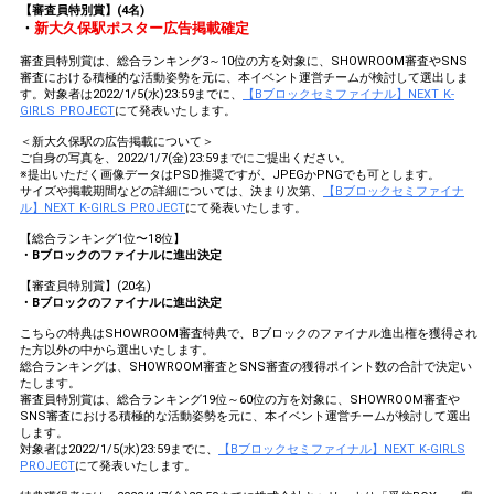
【審査員特別賞】(4名)
・
新大久保駅ポスター広告掲載確定
審査員特別賞は、総合ランキング3～10位の方を対象に、SHOWROOM審査やSNS
審査における積極的な活動姿勢を元に、本イベント運営チームが検討して選出しま
す。対象者は2022/1/5(水)23:59までに、
【Bブロックセミファイナル】NEXT K-
GIRLS PROJECT
にて発表いたします。
＜新大久保駅の広告掲載について＞
ご自身の写真を、2022/1/7(金)23:59までにご提出ください。
※提出いただく画像データはPSD推奨ですが、JPEGかPNGでも可とします。
サイズや掲載期間などの詳細については、決まり次第、
【Bブロックセミファイナ
ル】NEXT K-GIRLS PROJECT
にて発表いたします。
【総合ランキング1位〜18位】
・Bブロックのファイナルに進出決定
【審査員特別賞】(20名)
・Bブロックのファイナルに進出決定
こちらの特典はSHOWROOM審査特典で、Bブロックのファイナル進出権を獲得され
た方以外の中から選出いたします。
総合ランキングは、SHOWROOM審査とSNS審査の獲得ポイント数の合計で決定い
たします。
審査員特別賞は、総合ランキング19位～60位の方を対象に、SHOWROOM審査や
SNS審査における積極的な活動姿勢を元に、本イベント運営チームが検討して選出
します。
対象者は2022/1/5(水)23:59までに、
【Bブロックセミファイナル】NEXT K-GIRLS
PROJECT
にて発表いたします。