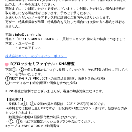
記の上、メールをお送りください。
期限までに、ご対応いただく必要がございます。ご対応いただけない場合は特典が
取り消しになる可能性がございます。予めご了承ください。
お送りいただいたメールアドレス宛に詳細なご案内をお送りいたします。
万が一、特典獲得者が辞退、特典権利を失効した場合には次位の方へ権利が移行さ
れません。
宛先：info@carryinc.jp
件名：「NEXT K-GIRLS PROJECT」、貢献ランキング1位の方の特典につきまして
本文：・ユーザー名
・メールアドレス
株式会社キャリーのプライバシーポリシー
Bブロックセミファイナル：SNS審査
下記①、②を個人Twitterに1つずつ投稿していただき、そのRT数の順位に応じてポ
イントを付与いたします。
①NEXT K-GIRLS PROJECTへの意気込み(動画or画像を含めた投稿)
②コーディネート紹介(動画or画像を含めた投稿)
※SNS審査は強制ではございませんが、審査の加点対象になります。
【注意事項】
・投稿URL(①、②の2個)の提出締切は、2021/12/27(月)16:00です。
→締切までは投稿し直しOKですが、旧投稿のRT数はカウントされず、新投稿分のみ
カウントされます。
・動画投稿の秒数&画像添付数の制限はないです。
・①、②ともに下記指定ハッシュタグ3つを含めてください。
#ケープロ #SHOWROOM #動画審査