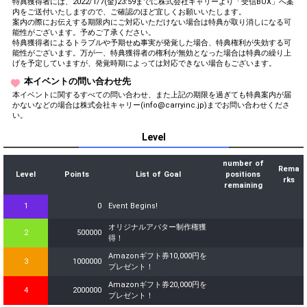
特典獲得者には、2022/1/7(金)23:59までに株式会社キャリーより「受信BOX」へ案
内をご送付いたしますので、ご確認のほど宜しくお願いいたします。
案内の際にお伝えする期限内にご対応いただけない場合は特典が取り消しになる可
能性がございます。予めご了承ください。
特典獲得者によるトラブルや予期せぬ事実が発覚した場合、特典権利が失効する可
能性がございます。万が一、特典獲得者の権利が無効となった場合は特典の繰り上
げを予定していますが、発覚時期によっては対応できない場合もございます。
本イベントの問い合わせ先
本イベントに関するすべての問い合わせ、また上記の期限を過ぎても特典案内が届
かないなどの場合は株式会社キャリー(info@carryinc.jp)までお問い合わせくださ
い。
Level
number of
Rema
Level
Points
List of Goal
positions
rks
remaining
1
0
Event Begins!
オリジナルアバター制作権獲
2
500000
得！
Amazonギフト券10,000円を
3
1000000
プレゼント！
Amazonギフト券20,000円を
4
2000000
プレゼント！