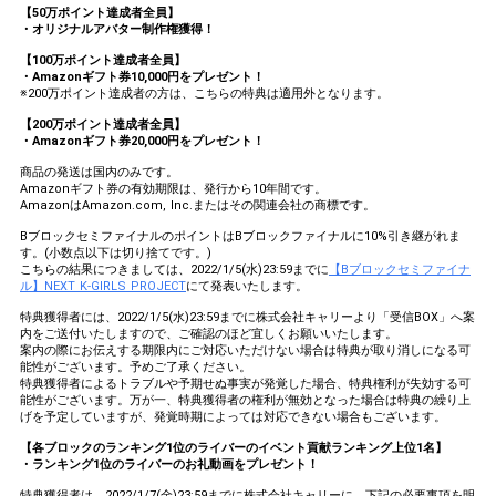
【50万ポイント達成者全員】
・オリジナルアバター制作権獲得！
【100万ポイント達成者全員】
・Amazonギフト券10,000円をプレゼント！
※200万ポイント達成者の方は、こちらの特典は適用外となります。
【200万ポイント達成者全員】
・Amazonギフト券20,000円をプレゼント！
商品の発送は国内のみです。
Amazonギフト券の有効期限は、発行から10年間です。
AmazonはAmazon.com, Inc.またはその関連会社の商標です。
BブロックセミファイナルのポイントはBブロックファイナルに10%引き継がれま
す。(小数点以下は切り捨てです。)
こちらの結果につきましては、2022/1/5(水)23:59までに
【Bブロックセミファイナ
ル】NEXT K-GIRLS PROJECT
にて発表いたします。
特典獲得者には、2022/1/5(水)23:59までに株式会社キャリーより「受信BOX」へ案
内をご送付いたしますので、ご確認のほど宜しくお願いいたします。
案内の際にお伝えする期限内にご対応いただけない場合は特典が取り消しになる可
能性がございます。予めご了承ください。
特典獲得者によるトラブルや予期せぬ事実が発覚した場合、特典権利が失効する可
能性がございます。万が一、特典獲得者の権利が無効となった場合は特典の繰り上
げを予定していますが、発覚時期によっては対応できない場合もございます。
【各ブロックのランキング1位のライバーのイベント貢献ランキング上位1名】
・ランキング1位のライバーのお礼動画をプレゼント！
特典獲得者は、2022/1/7(金)23:59までに株式会社キャリーに、下記の必要事項を明