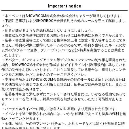
Important notice
・本イベントはSHOWROOM株式会社×株式会社キャリーが運営しております。

・下記注意事項およびSHOWROOM会員規約その他のルールを守って配信しまし
ょう。

・他者が嫌がるような迷惑行為はしないようにしましょう。

・審査状況や選考基準に関するお問い合わせには基本的にお答えできかねます。

・応募・審査通過等によって生じる権利を第三者に譲渡・質入等することはでき
ません。特典の対象は獲得したルームの方のみです。特典を獲得したルームの方
以外の方(グループ全体、グループメンバーなど)が特典を実施することは禁止と
いたします。

・アバター、ギフティングアイテム等デジタルコンテンツの制作権を獲得された
場合、SHOWROOM株式会社が作成する[ガイドライン]・[利用規約]に準じている
作品の制作をお願いいたします。これらに違反している場合は、獲得したコンテ
ンツをご利用いただけませんので十分ご注意ください。

・本注意事項およびSHOWROOM会員規約その他のルールに違反した場合または
その他当社が不適切であると判断した場合は、応募及び結果を無効とし、または
取り消す場合があります。

・応募条件を全て満たさずにエントリーされた場合には、いかなる理由であって
もエントリーを取り消し、特典の権利を無効とさせていただく可能性がありま
す。

・バーチャルライバーに関しては各人の世界観により定義された性別です。

・イベントを途中離脱された場合には、いかなる理由であっても特典の権利を無
効とさせていただきます。

・金銭、物品、その他プレゼント(チェキ、お礼カードなどは除く)を視聴者に贈
り応援を促進させる行為は禁止します。
