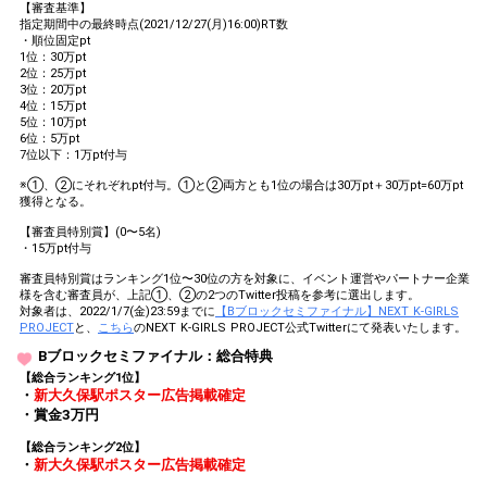
【審査基準】
指定期間中の最終時点(2021/12/27(月)16:00)RT数
・順位固定pt
1位：30万pt
2位：25万pt
3位：20万pt
4位：15万pt
5位：10万pt
6位：5万pt
7位以下：1万pt付与
※①、②にそれぞれpt付与。①と②両方とも1位の場合は30万pt＋30万pt=60万pt
獲得となる。
【審査員特別賞】(0〜5名)
・15万pt付与
審査員特別賞はランキング1位〜30位の方を対象に、イベント運営やパートナー企業
様を含む審査員が、上記①、②の2つのTwitter投稿を参考に選出します。
対象者は、2022/1/7(金)23:59までに
【Bブロックセミファイナル】NEXT K-GIRLS
PROJECT
と、
こちら
のNEXT K-GIRLS PROJECT公式Twitterにて発表いたします。
Bブロックセミファイナル：総合特典
【総合ランキング1位】
・
新大久保駅ポスター広告掲載確定
・賞金3万円
【総合ランキング2位】
・
新大久保駅ポスター広告掲載確定