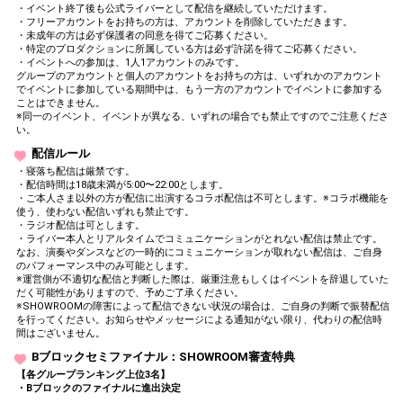
・イベント終了後も公式ライバーとして配信を継続していただけます。
・フリーアカウントをお持ちの方は、アカウントを削除していただきます。
・未成年の方は必ず保護者の同意を得てご応募ください。
・特定のプロダクションに所属している方は必ず許諾を得てご応募ください。
・イベントへの参加は、1人1アカウントのみです。
グループのアカウントと個人のアカウントをお持ちの方は、いずれかのアカウント
でイベントに参加している期間中は、もう一方のアカウントでイベントに参加する
ことはできません。
※同一のイベント、イベントが異なる、いずれの場合でも禁止ですのでご注意くださ
い。
配信ルール
・寝落ち配信は厳禁です。
・配信時間は18歳未満が5:00〜22:00とします。
・ご本人さま以外の方が配信に出演するコラボ配信は不可とします。※コラボ機能を
使う、使わない配信いずれも禁止です。
・ラジオ配信は可とします。
・ライバー本人とリアルタイムでコミュニケーションがとれない配信は禁止です。
なお、演奏やダンスなどの一時的にコミュニケーションが取れない配信は、ご自身
のパフォーマンス中のみ可能とします。
※運営側が不適切な配信と判断した際は、厳重注意もしくはイベントを辞退していた
だく可能性がありますので、予めご了承ください。
※SHOWROOMの障害によって配信できない状況の場合は、ご自身の判断で振替配信
を行ってください。お知らせやメッセージによる通知がない限り、代わりの配信時
間はございません。
Bブロックセミファイナル：SHOWROOM審査特典
【各グループランキング上位3名】
・Bブロックのファイナルに進出決定