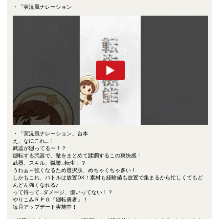
・「実況風ナレーション」
・「実況風ナレーション」台本
え、なにこれ…！
武器が廻ってるー！？
廻転する武器で、敵をまとめて蹂躙するこの爽快感！
武器、スキル、職業…転生！？
うわぁ～強くなるため選択肢、めちゃくちゃ多い！
しかもこれ、バトルは放置OK！素材も経験値も放置で集まるから忙しくてもど
んどん強くなれる♪
って待って…ダメージ、億いってない！？
やりこみＲＰＧ『廻転勇者』！
毎月アップデート実施中！