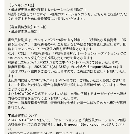
【ランキング1位】
・最終審査進出権利獲得！＆ナレーション起用決定！
※起用は決定していますが、2種類のナレーションのうち、どちらをご担当いただ
くか決定するために最終審査にご参加いただきます。
【審査員特別賞】(0〜2名)
・最終審査進出決定！
審査員特別賞は、ランキング2位〜6位の方を対象に、「積極的な発信姿勢」「収
録予定ボイス」「廻転勇者のやりこみ度」などを総合的に審査し決定します。配
信やファンルーム、Xでの発信内容も審査対象となります。
なお、Xでは、「#廻転勇者」「#廻転勇者PVナレーションオーディション」の2
つのハッシュタグを付けて投稿したものが対象となります。
対象者は2026/07/15(水)23:59までに本イベントページにて発表いたします。
特典獲得者には、2026/07/16(木) 23:59までに株式会社megumi88worksより
「受信BOX」へ案内をご送付いたしますので、ご確認のほど宜しくお願いいたし
ます。
上記案内に従って2026/07/19(日) 23:59までに、ご対応いただく必要がございま
す。ご対応いただけない場合は特典が取り消しになる可能性がございます。予め
ご了承ください。
またSHOWROOM公式アカウントの方は、自身の所属するオーガナイザーへ連絡
内容のご報告を必ず行うようお願いいたします。
万が一、特典獲得者が辞退、特典権利を失効した場合には次位の方へ権利が移行
されません。
▼最終審査について
2026/07/19(日)23:59までに、「ナレーション」と「実況風ナレーション」2種類
の収録をすべてご自身で録音し、info@megumi88works.comへお送りくださ
い。
※音声のファイル形式について、指定はございません。