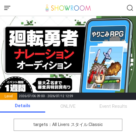
Level
2026/07/06 09:00 - 2026/07/12 12:59
number of
Details
ONLIVE
Event Results
Rema
Level
Points
List of Goal
positions
rks
remaining
1
0
Event Begins!
targets：All Livers
スタイル:Classic
オリジナルアバター制作権獲
2
300000