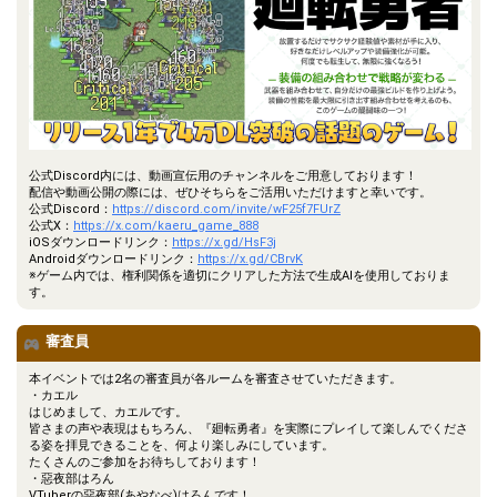
公式Discord内には、動画宣伝用のチャンネルをご用意しております！
配信や動画公開の際には、ぜひそちらをご活用いただけますと幸いです。
公式Discord：
https://discord.com/invite/wF25f7FUrZ
公式X：
https://x.com/kaeru_game_888
iOSダウンロードリンク：
https://x.gd/HsF3j
Androidダウンロードリンク：
https://x.gd/CBrvK
※ゲーム内では、権利関係を適切にクリアした方法で生成AIを使用しておりま
す。
審査員
本イベントでは2名の審査員が各ルームを審査させていただきます。
・カエル
はじめまして、カエルです。
皆さまの声や表現はもちろん、『廻転勇者』を実際にプレイして楽しんでくださ
る姿を拝見できることを、何より楽しみにしています。
たくさんのご参加をお待ちしております！
・惡夜部はろん
VTuberの惡夜部(あやなべ)はろんです！