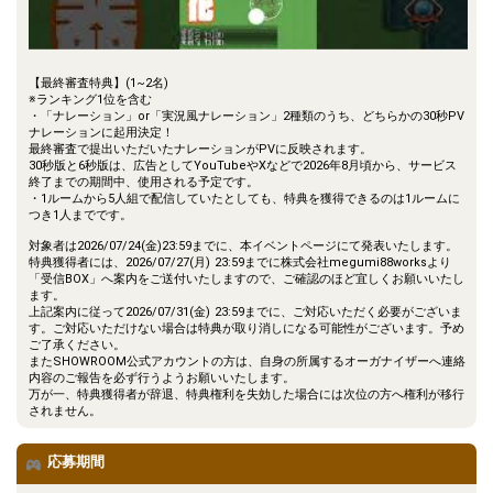
【最終審査特典】(1~2名)
※ランキング1位を含む
・「ナレーション」or「実況風ナレーション」2種類のうち、どちらかの30秒PV
ナレーションに起用決定！
最終審査で提出いただいたナレーションがPVに反映されます。
30秒版と6秒版は、広告としてYouTubeやXなどで2026年8月頃から、サービス
終了までの期間中、使用される予定です。
・1ルームから5人組で配信していたとしても、特典を獲得できるのは1ルームに
つき1人までです。
対象者は2026/07/24(金)23:59までに、本イベントページにて発表いたします。
特典獲得者には、2026/07/27(月) 23:59までに株式会社megumi88worksより
「受信BOX」へ案内をご送付いたしますので、ご確認のほど宜しくお願いいたし
ます。
上記案内に従って2026/07/31(金) 23:59までに、ご対応いただく必要がございま
す。ご対応いただけない場合は特典が取り消しになる可能性がございます。予め
ご了承ください。
またSHOWROOM公式アカウントの方は、自身の所属するオーガナイザーへ連絡
内容のご報告を必ず行うようお願いいたします。
万が一、特典獲得者が辞退、特典権利を失効した場合には次位の方へ権利が移行
されません。
応募期間