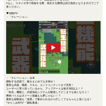
※もし、スタジオ等で収録する際、発生する費用は自己負担となりますのでご了
承ください。
▼30秒PV
・「ナレーション」
・「ナレーション」台本
廻転する武器で、敵をまとめてなぎ倒せ！
豊富な武器、職業、スキル、エンドコンテンツまで充実！
ユーザーに寄り添っているから、アップデートは毎月3回以上！？
「転生」機能と、武器強化システムを駆使してどこまでも強くなろう！
爽快バトルはダメージ億越えも夢じゃない！？
素材も経験値も『放置』で集められるから忙しくてもちゃんと強くなる！
”やりこみRPG”『廻転勇者』