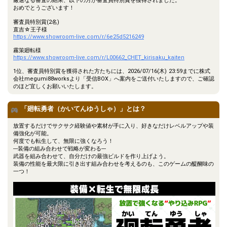
厳選なる審査の結果、以下の方が審査員特別賞を獲得されました。
おめでとうございます！
審査員特別賞(2名)
直吉☆王子様
https://www.showroom-live.com/r/6e25d5216249
霧策廻転様
https://www.showroom-live.com/r/L00662_CHET_kirisaku_kaiten
1位、審査員特別賞を獲得された方たちには、2026/07/16(木) 23:59までに株式
会社megumi88worksより「受信BOX」へ案内をご送付いたしますので、ご確認
のほど宜しくお願いいたします。
「廻転勇者（かいてんゆうしゃ）」とは？
放置するだけでサクサク経験値や素材が手に入り、好きなだけレベルアップや装
備強化が可能。
何度でも転生して、無限に強くなろう！
---装備の組み合わせで戦略が変わる---
武器を組み合わせて、自分だけの最強ビルドを作り上げよう。
装備の性能を最大限に引き出す組み合わせを考えるのも、このゲームの醍醐味の
一つ！