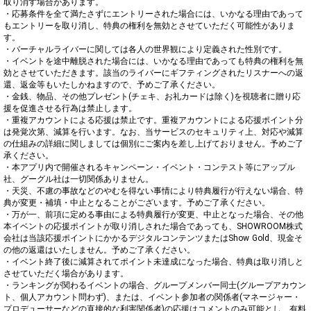
取り消す場合があります。

・応募条件を全て満たさずにエントリーされた場合には、いかなる理由であって
もエントリーを取り消し、特典の権利を無効とさせていただく可能性がありま
す。

・バーチャルライバーに関しては各人の世界観により定義された性別です。

・イベントを途中離脱された場合には、いかなる理由であっても特典の権利を無
効とさせていただきます。該当のライバーにギフティングされたリスナーへの返
還、返金等もいたしかねますので、予めご了承ください。

・金銭、物品、その他プレゼント(チェキ、お礼カードは除く)を視聴者に贈り応
援を促進させる行為は禁止します。

・重複アカウントによる応援は禁止です。重複アカウントによる応援ポイント分
は発覚次第、減算を行います。なお、当サービスのセキュリティ上、対応や減算
の仕組みの詳細に関しましては個別にご案内を差し上げておりません。予めご了
承ください。

・本アプリ内で開催されるキャンペーン・イベント・コンテスト等にアップル
社、グーグル社は一切関係ありません。

・天災、不慮の事故などのやむを得ない事情により特典履行が行えない場合、特
典が変更・補填・中止となることがございます。予めご了承ください。

・万が一、前項に定める事由による特典履行が変更、中止となった場合、その他
本イベントの応援ポイントが取り消しされた場合であっても、SHOWROOM株式
会社は当該応援ポイントにかかるデジタルコンテンツまたはShow Gold、現金そ
の他の返還はいたしません。予めご了承ください。

・イベント終了後に減算されてポイント未達成になった場合、特典は取り消しと
させていただく場合があります。

・ランキングが関わるイベントの場合、グループメンバー同士(グループアカウン
ト、個人アカウント問わず)、または、イベント参加者の関係者(マネージャー・
プロデューサーなどの直接的な利害関係者)の応援はコメントのみ可能とし、有料