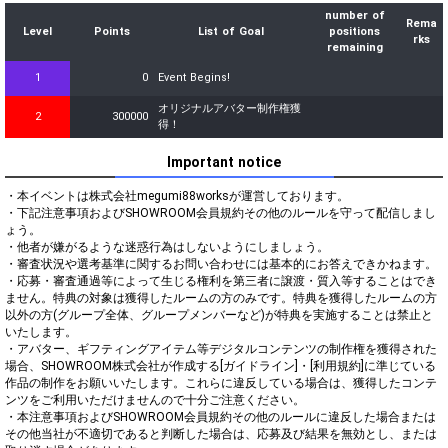
number of
Rema
Level
Points
List of Goal
positions
rks
remaining
1
0
Event Begins!
オリジナルアバター制作権獲
2
300000
得！
Important notice
・本イベントは株式会社megumi88worksが運営しております。

・下記注意事項およびSHOWROOM会員規約その他のルールを守って配信しまし
ょう。

・他者が嫌がるような迷惑行為はしないようにしましょう。

・審査状況や選考基準に関するお問い合わせには基本的にお答えできかねます。

・応募・審査通過等によって生じる権利を第三者に譲渡・質入等することはでき
ません。特典の対象は獲得したルームの方のみです。特典を獲得したルームの方
以外の方(グループ全体、グループメンバーなど)が特典を実施することは禁止と
いたします。

・アバター、ギフティングアイテム等デジタルコンテンツの制作権を獲得された
場合、SHOWROOM株式会社が作成する[ガイドライン]・[利用規約]に準じている
作品の制作をお願いいたします。これらに違反している場合は、獲得したコンテ
ンツをご利用いただけませんので十分ご注意ください。

・本注意事項およびSHOWROOM会員規約その他のルールに違反した場合または
その他当社が不適切であると判断した場合は、応募及び結果を無効とし、または