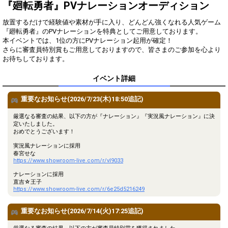
得！
『廻転勇者』PVナレーションオーディション
放置するだけで経験値や素材が手に入り、どんどん強くなれる人気ゲーム
Gifting
Comments
『廻転勇者』のPVナレーションを特典としてご用意しております。
本イベントでは、1位の方にPVナレーション起用が確定！
Throw gifts to the stage and join
You can post comments. Please
さらに審査員特別賞もご用意しておりますので、皆さまのご参加を心より
the live performance.
refrain from posting comments
お待ちしております。
First, try throwing free Stars
that may offend performers or
(once a day)! You can also charge
other users.
Show Gold to purchase gifts
イベント詳細
(available from 1 JPY)! When you
continue to send gifts to the
重要なお知らせ(2026/7/23(木)18:50追記)
performer(s), the performer's
popularity ranking and your
厳選なる審査の結果、以下の方が『ナレーション』『実況風ナレーション』に決
ranking go up.
定いたしました。
To cheer on performers, you can
おめでとうございます！
send them gifts.
To send performers paid items,
実況風ナレーションに採用
you must use Show Gold.
春宮せな
https://www.showroom-live.com/r/vl9033
ナレーションに採用
直吉☆王子
Close
https://www.showroom-live.com/r/6e25d5216249
重要なお知らせ(2026/7/14(火)17:25追記)