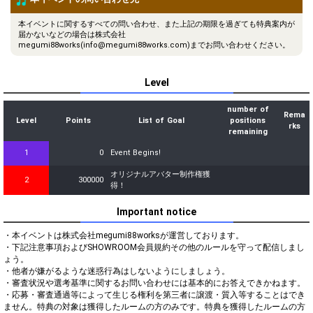
本イベントに関するすべての問い合わせ、また上記の期限を過ぎても特典案内が
届かないなどの場合は株式会社
megumi88works(info@megumi88works.com)までお問い合わせください。
Level
number of
Rema
Level
Points
List of Goal
positions
rks
remaining
1
0
Event Begins!
オリジナルアバター制作権獲
2
300000
得！
Important notice
・本イベントは株式会社megumi88worksが運営しております。

・下記注意事項およびSHOWROOM会員規約その他のルールを守って配信しまし
ょう。

・他者が嫌がるような迷惑行為はしないようにしましょう。

・審査状況や選考基準に関するお問い合わせには基本的にお答えできかねます。

・応募・審査通過等によって生じる権利を第三者に譲渡・質入等することはでき
ません。特典の対象は獲得したルームの方のみです。特典を獲得したルームの方