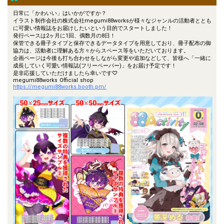
日常に「かわいい」はいかがですか？
イラスト制作会社の株式会社megumi88worksが様々なジャンルの活動者ととも
に可愛い情報誌をお届けしたいという目的でスタートしました！
発行ペースは2ヶ月に1回、偶数月の8日！
保管できる冊子タイプと保存できるデータタイプを用意しており、冊子配布の御
協力は、活動者に理解ある方々からスペース等をいただいております。
企画ページは今後も打ち合わせをしながら変更や追加などして、皆様へ「一緒に
成長していく可愛い情報誌(フリーペーパー)」をお届け予定です！
是非応援していただけましたら幸いです♡
megumi88works Official shop
https://megumi88works.booth.pm/