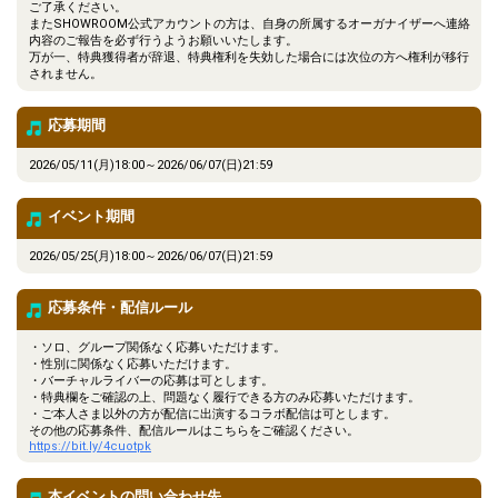
ご了承ください。
またSHOWROOM公式アカウントの方は、自身の所属するオーガナイザーへ連絡
内容のご報告を必ず行うようお願いいたします。
万が一、特典獲得者が辞退、特典権利を失効した場合には次位の方へ権利が移行
されません。
応募期間
2026/05/11(月)18:00～2026/06/07(日)21:59
イベント期間
2026/05/25(月)18:00～2026/06/07(日)21:59
応募条件・配信ルール
・ソロ、グループ関係なく応募いただけます。
・性別に関係なく応募いただけます。
・バーチャルライバーの応募は可とします。
・特典欄をご確認の上、問題なく履行できる方のみ応募いただけます。
・ご本人さま以外の方が配信に出演するコラボ配信は可とします。
その他の応募条件、配信ルールはこちらをご確認ください。
https://bit.ly/4cuotpk
本イベントの問い合わせ先