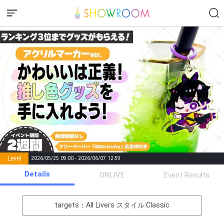
Level
2026/05/25 09:00 - 2026/06/07 12:59
number of
Details
ONLIVE
Event Results
Rema
Level
Points
List of Goal
positions
rks
remaining
1
0
Event Begins!
targets：All Livers
スタイル:Classic
オリジナルアバター制作権獲
2
300000