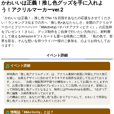
得！
かわいいは正義！推し色グッズを手に入れよ
う！アクリルマーカーver.2
Gifting
Comments
「かわいいは正義！」推し色でNo.1を目指すあなたの応援をさせてくださ
Throw gifts to the stage and join
You can post comments. Please
い！ランキング３位までの方へ「推し色×あなたらしさ」全開のアクリルマ
the live performance.
refrain from posting comments
ーカーとフリーペーパー『88Activity(パチパチアクティビティ）』の広告枠
First, try throwing free Stars
that may offend performers or
をプレゼント！さらに、グッズ制作をご自身で行いたい方向けに、材料費
(once a day)! You can also charge
other users.
として使えるAmazonギフトカードも選べる特典にご用意。「私の色で、世
Show Gold to purchase gifts
界を彩る」そんな想いを持つライバー様のご参加を、心よりお待ちしてお
(available from 1 JPY)! When you
ります！
continue to send gifts to the
performer(s), the performer's
popularity ranking and your
イベント詳細
ranking go up.
To cheer on performers, you can
イベント詳細
send them gifts.
To send performers paid items,
本特典の「推し色アクリルグッズ」は、アクリル素材の前面に印刷とグロス加工
you must use Show Gold.
を施し、台紙もデザインに合わせてキラキラする箇所を設定して仕上げておりま
す。さらに、「台紙＋物販用OPP袋での梱包セット」としてお届けいたしますの
で、お受け取り後すぐに販売やプレゼントとしてご活用いただけます。皆様にと
って特別な推し色グッズとなるよう、制作にはPhotoshopを使用し、1点ずつ丁
寧に編集・入稿作業を行っております。
Close
この機会にぜひ、あなたの“推し色”を思いきりアピールして、かわいくて特別な
推し色グッズをたくさん手に入れてください♡
情報誌「88Activity」とは？