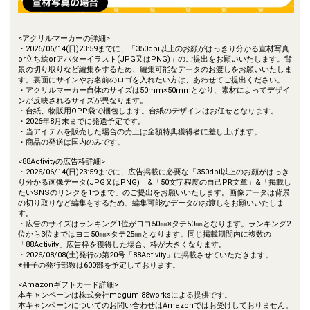
<アクリルマーカーの詳細>
・2026/06/14(日)23:59までに、「350dpi以上のお顔がはっきり分かる宣材写真
or立ち絵orアバターイラスト(JPG又はPNG)」のご提出をお願いいたします。背
景の切り取りなど編集をするため、編集可能なデータのお渡しをお願いいたしま
す。裏面にサインやお名前のロゴを入れたい方は、あわせてご提出ください。
・アクリルマーカー自体のサイズは50mm×50mmとなり、素材によってデザイ
ンが反映されるサイズが異なります。
・台紙、物販用OPP袋で梱包します。台紙のデザインはお任せとなります。
・2026年8月末までに発送予定です。
・当アイテムを販売した場合の売上は全額特典獲得者に差し上げます。
・商品の発送は国内のみです。
<88Activityの広告枠詳細>
・2026/06/14(日)23:59までに、広告掲載に必要な「350dpi以上のお顔がはっき
り分かる画像データ(JPG又はPNG)」&「50文字程度の自己PR文章」&「掲載し
たいSNSのリンクを1つまで」のご提出をお願いいたします。画像データは背景
の切り取りなど編集をするため、編集可能なデータのお渡しをお願いいたしま
す。
・広告のサイズはランキング1位がヨコ50㎜×タテ50㎜となります。ランキング2
位から3位まではヨコ50㎜×タテ25㎜となります。同じ掲載期間内に複数の
「88Activity」広告枠を獲得した場合、枠が大きくなります。
・2026/08/08(土)発行の第20号「88Activity」に掲載させていただきます。
※冊子の発行部数は600部を予定しております。
<Amazonギフトカード詳細>
本キャンペーンは株式会社megumi88worksによる提供です。
本キャンペーンについてのお問い合わせはAmazonではお受けしておりません。