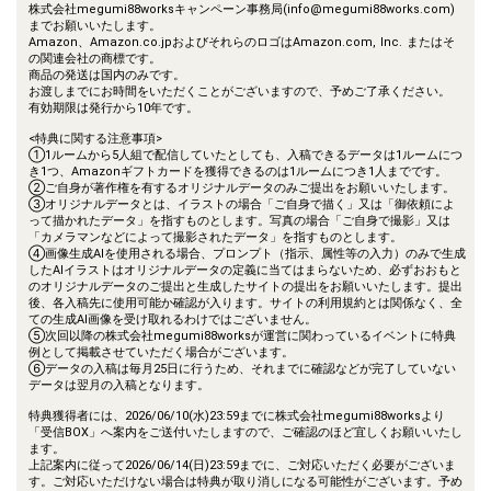
株式会社megumi88worksキャンペーン事務局(info@megumi88works.com)
までお願いいたします。
Amazon、Amazon.co.jpおよびそれらのロゴはAmazon.com, Inc. またはそ
の関連会社の商標です。
商品の発送は国内のみです。
お渡しまでにお時間をいただくことがございますので、予めご了承ください。
有効期限は発行から10年です。
<特典に関する注意事項>
①1ルームから5人組で配信していたとしても、入稿できるデータは1ルームにつ
き1つ、Amazonギフトカードを獲得できるのは1ルームにつき1人までです。
②ご自身が著作権を有するオリジナルデータのみご提出をお願いいたします。
③オリジナルデータとは、イラストの場合「ご自身で描く」又は「御依頼によ
って描かれたデータ」を指すものとします。写真の場合「ご自身で撮影」又は
「カメラマンなどによって撮影されたデータ」を指すものとします。
④画像生成AIを使用される場合、プロンプト（指示、属性等の入力）のみで生成
したAIイラストはオリジナルデータの定義に当てはまらないため、必ずおおもと
のオリジナルデータのご提出と生成したサイトの提出をお願いいたします。提出
後、各入稿先に使用可能か確認が入ります。サイトの利用規約とは関係なく、全
ての生成AI画像を受け取れるわけではございません。
⑤次回以降の株式会社megumi88worksが運営に関わっているイベントに特典
例として掲載させていただく場合がございます。
⑥データの入稿は毎月25日に行うため、それまでに確認などが完了していない
データは翌月の入稿となります。
特典獲得者には、2026/06/10(水)23:59までに株式会社megumi88worksより
「受信BOX」へ案内をご送付いたしますので、ご確認のほど宜しくお願いいたし
ます。
上記案内に従って2026/06/14(日)23:59までに、ご対応いただく必要がございま
す。ご対応いただけない場合は特典が取り消しになる可能性がございます。予め