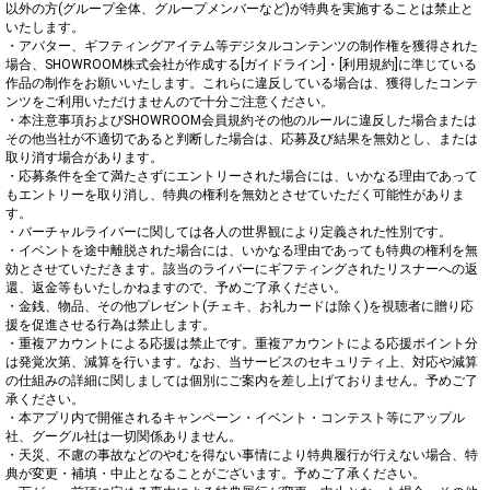
以外の方(グループ全体、グループメンバーなど)が特典を実施することは禁止と
いたします。

・アバター、ギフティングアイテム等デジタルコンテンツの制作権を獲得された
場合、SHOWROOM株式会社が作成する[ガイドライン]・[利用規約]に準じている
作品の制作をお願いいたします。これらに違反している場合は、獲得したコンテ
ンツをご利用いただけませんので十分ご注意ください。

・本注意事項およびSHOWROOM会員規約その他のルールに違反した場合または
その他当社が不適切であると判断した場合は、応募及び結果を無効とし、または
取り消す場合があります。

・応募条件を全て満たさずにエントリーされた場合には、いかなる理由であって
もエントリーを取り消し、特典の権利を無効とさせていただく可能性がありま
す。

・バーチャルライバーに関しては各人の世界観により定義された性別です。

・イベントを途中離脱された場合には、いかなる理由であっても特典の権利を無
効とさせていただきます。該当のライバーにギフティングされたリスナーへの返
還、返金等もいたしかねますので、予めご了承ください。

・金銭、物品、その他プレゼント(チェキ、お礼カードは除く)を視聴者に贈り応
援を促進させる行為は禁止します。

・重複アカウントによる応援は禁止です。重複アカウントによる応援ポイント分
は発覚次第、減算を行います。なお、当サービスのセキュリティ上、対応や減算
の仕組みの詳細に関しましては個別にご案内を差し上げておりません。予めご了
承ください。

・本アプリ内で開催されるキャンペーン・イベント・コンテスト等にアップル
社、グーグル社は一切関係ありません。

・天災、不慮の事故などのやむを得ない事情により特典履行が行えない場合、特
典が変更・補填・中止となることがございます。予めご了承ください。
