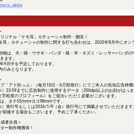
apeco_akiba
＞
オリジナル「ケモ耳」カチューシャ制作・贈呈！
モ耳」カチューシャの制作に関する打ち合わせは、2025年8月中にオン
動物は、犬・猫・ウサギ・パンダ・猿・羊・ネズミ・レッサーパンダの
きます。
25年9月中を予定しております。
内のみとなります。
＞
プ「アド街っぷ」（毎月10日・6万部発行）にてご本人の告知広告枠獲
20（木）23:59までに広告制作に使用するデータ（350dpi以上のお顔がは
00文字程度のプロフィール）をご提出いただく必要がございます。
は、タテ55mm×ヨコ98mmです。
10（水）発行号もしくは2026/1/9（金）発行号にて掲載させていただきます
が前後する場合もございます。予めご了承ください。
達成者全員＞
バター制作権獲得！