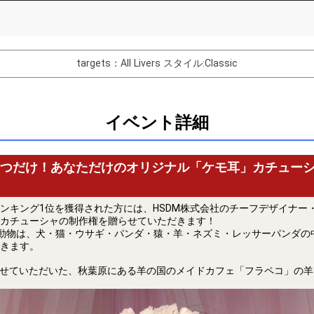
List of Goal
targets：All Livers
スタイル:Classic
バター制作権獲得！
Comments
イベント詳細
You can post comments. Please r
e Show Gold to purchase gifts
other users.
performer(s), the performer's
つだけ！あなただけのオリジナル「ケモ耳」カチュー
ンキング1位を獲得された方には、HSDM株式会社のチーフデザイナー・N
カチューシャの制作権を贈らせていただきます！
動物は、犬・猫・ウサギ・パンダ・猿・羊・ネズミ・レッサーパンダの
きます。
Close
作させていただいた、秋葉原にある羊の国のメイドカフェ「フラペコ」の羊