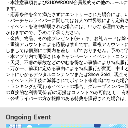
・本注意事項およびSHOWROOM会員規約その他のルー
ます。

・応募条件を全て満たさずにエントリーされた場合には、い
・バーチャルライバーに関しては各人の世界観により定義さ
・イベントを途中離脱された場合には、いかなる理由であ
かねますので、予めご了承ください。

・金銭、物品、その他プレゼント(チェキ、お礼カードは除
・重複アカウントによる応援は禁止です。重複アカウント
しましては個別にご案内を差し上げておりません。予めご了
・本アプリ内で開催されるキャンペーン・イベント・コンテ
・天災、不慮の事故などのやむを得ない事情により特典履行
・万が一、前項に定める事由による特典履行が変更、中止と
ントにかかるデジタルコンテンツまたはShow Gold、現
・イベント終了後に減算されてポイント未達成になった場合
・ランキングが関わるイベントの場合、グループメンバー同
の直接的な利害関係者)の応援はコメントのみ可能とし、有
Ongoing Event