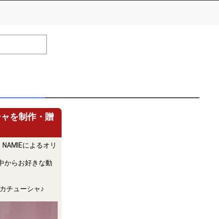
number of positions
Remarks
remaining
efrain from posting comments that may offend performers or
シャを制作・贈
AMIEによるオリ
中からお好きな動
カチューシャ♪