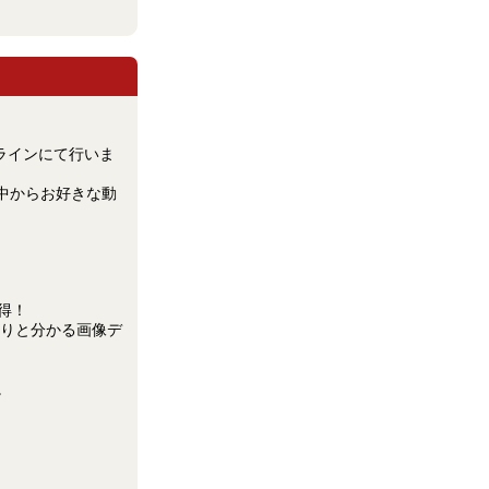
ラインにて行いま
中からお好きな動
得！
っきりと分かる画像デ
。