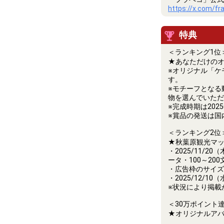
https://x.com/fr
特典
＜ランキング1位
★あなただけの
※オリジナル「ケ
す。
※モチーフとなる
物を選んでいただ
※完成時期は20
※賞品の発送は国
＜ランキング2位
★秋葉原観光マッ
・2025/11/
ータ・100～2
・広告枠のサイズ
・2025/12/
※状況により掲載
＜30万ポイント
★オリジナルア