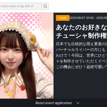
Level
2025/08/07 09:00 - 2025/0
あなたのお好きな
チューシャ制作権争奪
日本でも伝統的な萌え要素のひ
バーチャルライバーの方にも
わけで！今回は、世界にひと
ャを制作させていただくイベ
この機会にぜひ！超絶可愛い
About event application