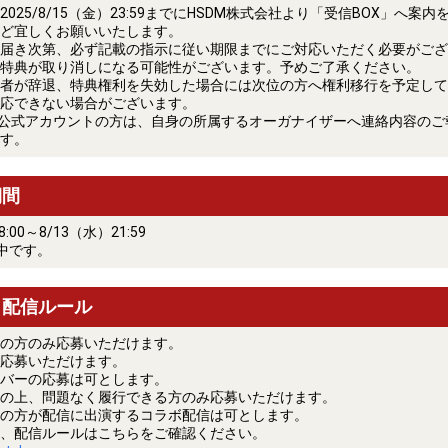
025/8/15（金）23:59までにHSDM株式会社より「受信BOX」へ案
ど宜しくお願いいたします。
届き次第、必ず記載の指示に従い期限までにご対応いただく必要がござ
特典が取り消しになる可能性がございます。予めご了承ください。
者が辞退、特典権利を失効した場合には次位の方へ権利移行を予定して
応できない場合がございます。
OM公式アカウントの方は、自身の所属するオーガナイザーへ連絡内容の
す。
期間
8:00～8/13（水）21:59
中です。
・配信ルール
の方のみ応募いただけます。
応募いただけます。
バーの応募は可とします。
の上、問題なく履行できる方のみ応募いただけます。
の方が配信に出演するコラボ配信は可とします。
、配信ルールはこちらをご確認ください。