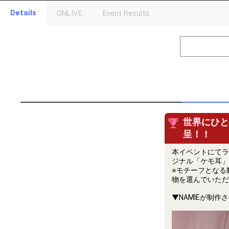
Details
ONLIVE
Event Results
Level
Points
1
0
Event Begins!
2
300000
オリジナルア
Gifting
Throw gifts to the stage and join the live performance.
First, try throwing free Stars (once a day)! You can also charg
(available from 1 JPY)! When you continue to send gifts to the 
世界にひと
popularity ranking and your ranking go up.
呈！！
To cheer on performers, you can send them gifts.
To send performers paid items, you must use Show Gold.
本イベントにてラ
ジナル「ケモ耳」
※モチーフとなる
物を選んでいただ
▼NAMIEが制