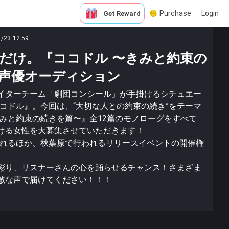
Purchase
Login
Get Reward
1/23 12:59
だけ。『ココドル 〜きみと約束の
声優オーディション
イターチーム「劇団コンシール」が手掛けるシチュエー
コドル』。今回は、“大切な人との約束の続き”をテーマ
きみと約束の続きを篇〜』全12篇のモノローグをすべて
ける女性を大募集させていただきます！
されるほか、秋葉原で行われるリリースイベントの開催権
彩り、リスナーさんの心を踊らせるチャンス！さまざま
敵な声で届けてください！！！