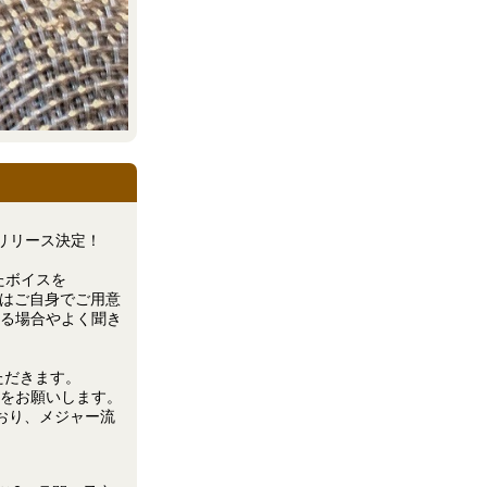
リリース決定！
ったボイスを
録音はご自身でご用意
る場合やよく聞き
ただきます。
提出をお願いします。
おり、メジャー流