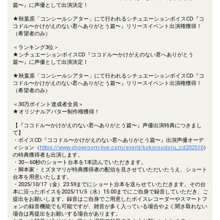
篇〜』に声優として出演決定！
★秋葉原「コンシールシアター」にて行われるシチュエーションボイスCD『コ
コドル〜かけがえのない君へありがとう篇〜』リリースイベント出演権獲得！
（希望者のみ）
＜ランキング3位＞
★シチュエーションボイスCD『ココドル〜かけがえのない君へありがとう
篇〜』に声優として出演決定！
★秋葉原「コンシールシアター」にて行われるシチュエーションボイスCD『コ
コドル〜かけがえのない君へありがとう篇〜』リリースイベント出演権獲得！
（希望者のみ）
＜30万ポイント達成者全員＞
★オリジナルアバター制作権獲得！
【『ココドル〜かけがえのない君へありがとう篇〜』声優出演特典につきまし
て】
・ボイスCD『ココドル〜かけがえのない君へありがとう篇〜』出演声優オーデ
ィション（
https://www.showroom-live.com/event/kokoroodoru_cd202510
）
の特典獲得者も出演します。
・30～60秒のショート台本を1本読んでいただきます。
・脚本家・ミズタマリが特典獲得者の配信を見させていただいたうえ、ショート
台本を用意いたします。
・2025/10/17（金）23:59までにショート台本を送らせていただきます。その台
本に沿ったボイスを2025/11/5（水）15:00までにご自身で録音していただき、ご
提出をお願いします。録音はご自身でご用意したボイスレコーダーやスマートフ
ォンの録音機能でも可能ですが、雑音が多く入っている場合やよく聞き取れない
場合は再提出をお願いする場合があります。