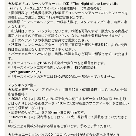
★秋葉原「コンシールシアター」にてCD『The Night of the Lovely Life
Train』リリース記念ソロイベント開催権獲得！（希望者のみ）
・開催日程は、特典獲得者及び秋葉原「コンシールシアター」のスケジュールを
調整した上で決定、2025年12月中に実施予定です。
※秋葉原「コンシールシアター」の収容人数は、スタンディング30名、着席20名
となります。
・出演料はチケットバック制になります。物販も可能ですが、販売できる商品が
限定されますので事前にご相談ください。なお、物販手数料はかかりません。
・当日のヘアメイクや衣装はご自身でご用意ください。
・秋葉原「コンシールシアター」（住所／東京都台東区台東3-5-10）までの交通
費は自己負担となりますのでご了承ください。
・バーチャルライバーの方は、当日の出演方法など別途ご相談させていただきま
す。
※リリースイベントはHSDM株式会社の責任のもと運営されます。
※リリースイベントに関する問い合わせ先：HSDM株式会社
（info@hsdm.co.jp）
※リリースイベントの運営にはSHOWROOMは一切関わっておりません。
＜ランキング2位＞
★秋葉原観光マップ「アド街っぷ」（毎月10日・6万部発行）にてご本人の告知
広告枠獲得！
・2026/1/20（火）23:59までに広告制作に使用するデータ（350dpi以上のお顔
がはっきりと分かる画像データ・100～200文字程度のプロフィール）をご提出い
ただく必要がございます。
・広告枠のサイズは、タテ55mm×ヨコ98mmです。
・2026/2/10（火）発行号もしくは3/10（火）発行号にて掲載させていただきま
す。
※状況により掲載が前後する場合もございます。予めご了承ください。
★シチュエーションボイスCD『ココドル〜かけがえのない君へありがとう