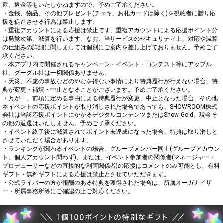
還、返金等もいたしかねますので、予めご了承ください。

・金銭、物品、その他プレゼント(チェキ、お礼カードは除く)を視聴者に贈り応
援を促進させる行為は禁止します。

・重複アカウントによる応援は禁止です。重複アカウントによる応援ポイント分
は発覚次第、減算を行います。なお、当サービスのセキュリティ上、対応や減算
の仕組みの詳細に関しましては個別にご案内を差し上げておりません。予めご了
承ください。

・本アプリ内で開催されるキャンペーン・イベント・コンテスト等にアップル
社、グーグル社は一切関係ありません。

・天災、不慮の事故などのやむを得ない事情により特典履行が行えない場合、特
典が変更・補填・中止となることがございます。予めご了承ください。

・万が一、前項に定める事由による特典履行が変更、中止となった場合、その他
本イベントの応援ポイントが取り消しされた場合であっても、SHOWROOM株式
会社は当該応援ポイントにかかるデジタルコンテンツまたはShow Gold、現金そ
の他の返還はいたしません。予めご了承ください。

・イベント終了後に減算されてポイント未達成になった場合、特典は取り消しと
させていただく場合があります。

・ランキングが関わるイベントの場合、グループメンバー同士(グループアカウン
ト、個人アカウント問わず)、または、イベント参加者の関係者(マネージャー・
プロデューサーなどの直接的な利害関係者)の応援はコメントのみ可能とし、有料
ギフト・無料ギフトによる応援は禁止とさせていただきます。

・公式ライバーの方が報酬のある特典を獲得された場合は、所属オーガナイザ