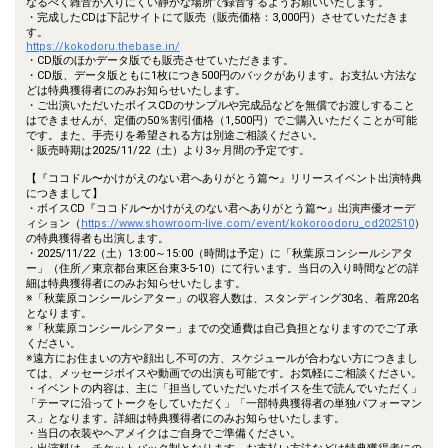
なるべく雑音が入りにくい静かな場所で録音するようお願いいたします。
・完成したCDは下記サイトにて販売（販売価格：3,000円）させていただきま
す。
https://kokodoru.thebase.in/
・CD版のほかデータ版でも販売させていただきます。
・CD版、データ版ともに1枚につき500円のバックがあります。お支払い方法な
どは特典獲得者にのみお知らせいたします。
・ご出演いただいたボイスCDのサンプルや完成品などを無償でお渡しすること
はできませんが、定価の50％割引価格（1,500円）でご購入いただくことが可能
です。また、手売りを希望される方は別途ご相談ください。
・販売時期は2025/11/22（土）より3ヶ月間の予定です。
【『ココドル〜かけがえのない君へありがとう篇〜』リリースイベント出演特典
につきまして】
・ボイスCD『ココドル〜かけがえのない君へありがとう篇〜』出演声優オーデ
ィション（
https://www.showroom-live.com/event/kokoroodoru_cd202510
）
の特典獲得者も出演します。
・2025/11/22（土）13:00～15:00（時間は予定）に「秋葉原コンシールシアタ
ー」（住所／東京都台東区台東3-5-10）にて行います。当日の入り時間などの詳
細は特典獲得者にのみお知らせいたします。
※「秋葉原コンシールシアター」の収容人数は、スタンディング30名、着席20名
となります。
※「秋葉原コンシールシアター」までの交通費は自己負担となりますのでご了承
ください。
※遠方にお住まいの方や顔出し不可の方、スケジュールが合わない方につきまし
ては、メッセージボイスや動画での出演も可能です。お気軽にご相談ください。
・イベントの内容は、主に「担当していただいたボイスを生で読んでいただく」
「テーマに沿ってトークをしていただく」「一部特典獲得者の単独パフォーマン
ス」となります。詳細は特典獲得者にのみお知らせいたします。
・当日の衣装やヘアメイクはご自身でご準備ください。