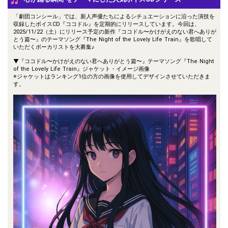
「劇団コンシール」では、新人声優たちによるシチュエーションに沿った演技を
収録したボイスCD『ココドル』を定期的にリリースしています。今回は、
2025/11/22（土）にリリース予定の新作『ココドル〜かけがえのない君へありが
とう篇〜』のテーマソング『The Night of the Lovely Life Train』を歌唱して
いただくボーカリストを大募集♪
▼『ココドル〜かけがえのない君へありがとう篇〜』テーマソング『The Night
of the Lovely Life Train』ジャケット・イメージ画像
※ジャケットはランキング1位の方の画像を使用してデザインさせていただきま
す。