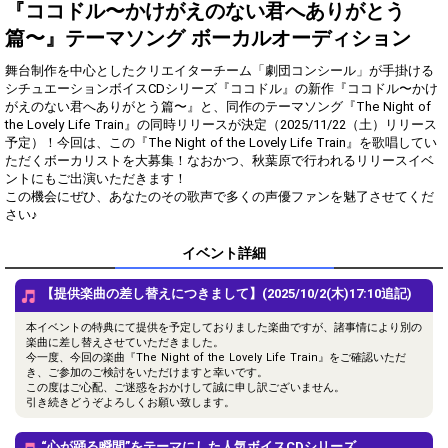
得！
『ココドル〜かけがえのない君へありがとう
篇〜』テーマソング ボーカルオーディション
Gifting
Comments
舞台制作を中心としたクリエイターチーム「劇団コンシール」が手掛ける
Throw gifts to the stage and join
You can post comments. Please
シチュエーションボイスCDシリーズ『ココドル』の新作『ココドル〜かけ
the live performance.
refrain from posting comments
がえのない君へありがとう篇〜』と、同作のテーマソング『The Night of
First, try throwing free Stars
that may offend performers or
the Lovely Life Train』の同時リリースが決定（2025/11/22（土）リリース
(once a day)! You can also charge
other users.
予定）！今回は、この『The Night of the Lovely Life Train』を歌唱してい
Show Gold to purchase gifts
ただくボーカリストを大募集！なおかつ、秋葉原で行われるリリースイベ
(available from 1 JPY)! When you
ントにもご出演いただきます！
continue to send gifts to the
この機会にぜひ、あなたのその歌声で多くの声優ファンを魅了させてくだ
performer(s), the performer's
popularity ranking and your
ranking go up.
To cheer on performers, you can
イベント詳細
send them gifts.
To send performers paid items,
【提供楽曲の差し替えにつきまして】(2025/10/2(木)17:10追記)
you must use Show Gold.
本イベントの特典にて提供を予定しておりました楽曲ですが、諸事情により別の
楽曲に差し替えさせていただきました。
今一度、今回の楽曲『The Night of the Lovely Life Train』をご確認いただ
Close
き、ご参加のご検討をいただけますと幸いです。
この度はご心配、ご迷惑をおかけして誠に申し訳ございません。
引き続きどうぞよろしくお願い致します。
“心が踊る瞬間”をテーマにした人気ボイスCDシリーズ