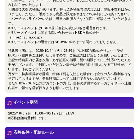
・出演料は、チケットバック制となります。お支払い方法などは特典獲得者にの
みお知らせいたします。
・閉演後30分の物販があります。持ち込み物販希望の場合は、物販手数料はかか
りません。ただし、販売できる商品は限定されますので事前にご相談ください。
・バーチャルライバーの方は、当日の出演方法など別途ご相談させていただきま
す。
※リリースイベントはHSDM株式会社の責任のもと運営されます。
※リリースイベントに関する問い合わせ先：HSDM株式会社
（info@hsdm.co.jp）
※リリースイベントの運営にはSHOWROOMは一切関わっておりません。
特典獲得者には、2025/10/14（火）23:59までにHSDM株式会社より「受信
BOX」へ案内をご送付いたしますので、ご確認のほど宜しくお願いいたします。
上記の特典案内が届き次第、必ず記載の指示に従い期限までにご対応いただく必
要がございます。ご対応いただけない場合は特典が取り消しになる可能性がござ
います。予めご了承ください。
万が一、特典獲得者が辞退、特典権利を失効した場合には次位の方へ権利移行を
予定しておりますが、発覚時期によっては対応できない場合がございます。
またSHOWROOM公式アカウントの方は、自身の所属するオーガナイザーへ連絡
内容のご報告を必ず行うようお願いいたします。
イベント期間
2025/10/6（月）18:00～10/12（日）21:59
※応募は随時受付中です。
応募条件・配信ルール