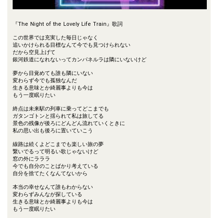
『The Night of the Lovely Life Train』歌詞
この世界では充実した毎日じゃなく
追いかけられる目標なんて今でも見つけられない
だから空見上げて
銀河鉄道になれないってカンパネルラは隣にいないけど
夢から目覚めても誰も隣にいない
変わらず今でも孤独なんだ
生きる意味とか綺麗事よりも今は
もう一度眠りたい
終点は未来駅の列車に乗ってどこまでも
ガタンゴトンと揺られて私は旅してる
景色の残像が後ろにどんどん流れていくときに
私の思い出も後ろに置いていこう
線路は続くよどこまでも楽しい旅の夢
繋いでるって明るい歌じゃないけど
窓の外にラララ
今でも自分のことばかり考えている
自分を捨てたくなんてないから
本当の幸せなんて誰もわからない
変わらずみんなが探している
生きる意味とか綺麗事よりも今は
もう一度眠りたい