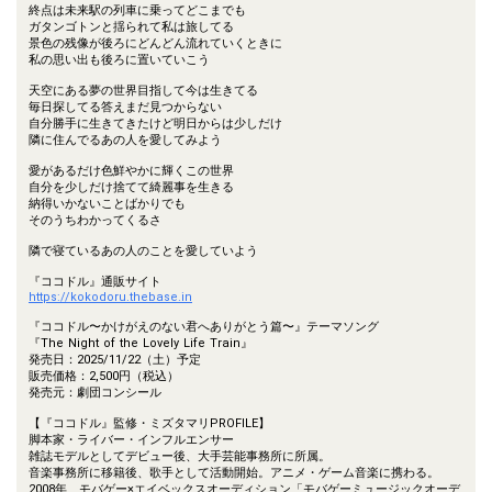
終点は未来駅の列車に乗ってどこまでも
ガタンゴトンと揺られて私は旅してる
景色の残像が後ろにどんどん流れていくときに
私の思い出も後ろに置いていこう
天空にある夢の世界目指して今は生きてる
毎日探してる答えまだ見つからない
自分勝手に生きてきたけど明日からは少しだけ
隣に住んでるあの人を愛してみよう
愛があるだけ色鮮やかに輝くこの世界
自分を少しだけ捨てて綺麗事を生きる
納得いかないことばかりでも
そのうちわかってくるさ
隣で寝ているあの人のことを愛していよう
『ココドル』通販サイト
https://kokodoru.thebase.in
『ココドル〜かけがえのない君へありがとう篇〜』テーマソング
『The Night of the Lovely Life Train』
発売日：2025/11/22（土）予定
販売価格：2,500円（税込）
発売元：劇団コンシール
【『ココドル』監修・ミズタマリPROFILE】
脚本家・ライバー・インフルエンサー
雑誌モデルとしてデビュー後、大手芸能事務所に所属。
音楽事務所に移籍後、歌手として活動開始。アニメ・ゲーム音楽に携わる。
2008年、モバゲー×エイベックスオーディション「モバゲーミュージックオーデ