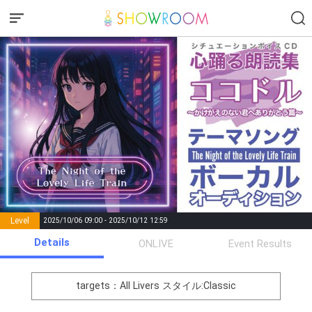
Level
2025/10/06 09:00 - 2025/10/12 12:59
number of
Details
ONLIVE
Event Results
Rema
Level
Points
List of Goal
positions
rks
remaining
1
0
Event Begins!
targets：All Livers
スタイル:Classic
オリジナルアバター制作権獲
2
300000