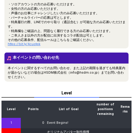
・ソロアカウントの方のみ応募いただけます。
・女性の方のみ応募いただけます。
・声優のお仕事にチャレンジしたい方のみ応募いただけます。
・バーチャルライバーの応募は可とします。
・特典履行の際、LINEでのやり取り（通話含む）が可能な方のみ応募いただけま
す。
・特典欄をご確認の上、問題なく履行できる方のみ応募いただけます。
・ご本人さま以外の方が配信に出演するコラボ配信は可とします。
その他の応募条件、配信ルールはこちらをご確認ください。
https://bit.ly/4cuotpk
本イベントの問い合わせ先
本イベントに関するすべてのお問い合わせ、また上記の期限を過ぎても特典案内
が届かないなどの場合はHSDM株式会社（info@hsdm.co.jp）までお問い合わ
せください。
Level
number of
Rema
Level
Points
List of Goal
positions
rks
remaining
1
0
Event Begins!
オリジナルアバター制作権獲