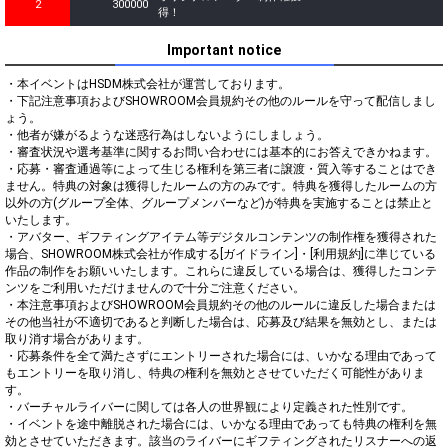
2
300000
得！
Important notice
・本イベントはHSDM株式会社が運営しております。

・下記注意事項およびSHOWROOM会員規約その他のルールを守って配信しまし
ょう。

・他者が嫌がるような迷惑行為はしないようにしましょう。

・審査状況や選考基準に関するお問い合わせには基本的にお答えできかねます。

・応募・審査通過等によって生じる権利を第三者に譲渡・質入等することはでき
ません。特典の対象は獲得したルームの方のみです。特典を獲得したルームの方
以外の方(グループ全体、グループメンバーなど)が特典を実施することは禁止と
いたします。

・アバター、ギフティングアイテム等デジタルコンテンツの制作権を獲得された
場合、SHOWROOM株式会社が作成する[ガイドライン]・[利用規約]に準じている
作品の制作をお願いいたします。これらに違反している場合は、獲得したコンテ
ンツをご利用いただけませんので十分ご注意ください。

・本注意事項およびSHOWROOM会員規約その他のルールに違反した場合または
その他当社が不適切であると判断した場合は、応募及び結果を無効とし、または
取り消す場合があります。

・応募条件を全て満たさずにエントリーされた場合には、いかなる理由であって
もエントリーを取り消し、特典の権利を無効とさせていただく可能性がありま
す。

・バーチャルライバーに関しては各人の世界観により定義された性別です。

・イベントを途中離脱された場合には、いかなる理由であっても特典の権利を無
効とさせていただきます。該当のライバーにギフティングされたリスナーへの返