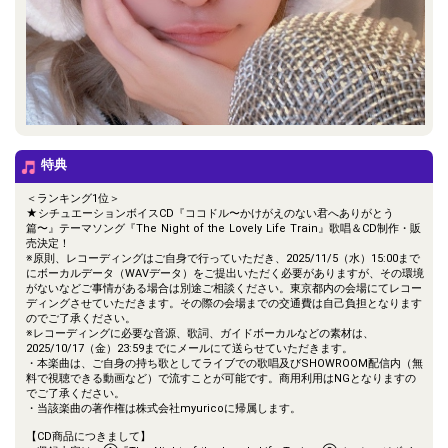
特典
＜ランキング1位＞
★シチュエーションボイスCD『ココドル〜かけがえのない君へありがとう
篇〜』テーマソング『The Night of the Lovely Life Train』歌唱＆CD制作・販
売決定！
※原則、レコーディングはご自身で行っていただき、2025/11/5（水）15:00まで
にボーカルデータ（WAVデータ）をご提出いただく必要がありますが、その環境
がないなどご事情がある場合は別途ご相談ください。東京都内の会場にてレコー
ディングさせていただきます。その際の会場までの交通費は自己負担となります
のでご了承ください。
※レコーディングに必要な音源、歌詞、ガイドボーカルなどの素材は、
2025/10/17（金）23:59までにメールにて送らせていただきます。
・本楽曲は、ご自身の持ち歌としてライブでの歌唱及びSHOWROOM配信内（無
料で視聴できる動画など）で流すことが可能です。商用利用はNGとなりますの
でご了承ください。
・当該楽曲の著作権は株式会社myuricoに帰属します。
【CD商品につきまして】