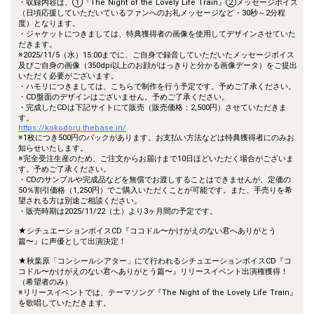
・収録内容は、①『The Night of the Lovely Life Train』②メッセージボイス
（日頃応援していただいているファンへのお礼メッセージなど・30秒～2分程
度）となります。
・ジャケットにつきましては、特典獲得者の画像を使用してデザインさせていた
だきます。
※2025/11/5（水）15:00までに、ご自身で録音していただいたメッセージボイス
及びご自身の画像（350dpi以上のお顔がはっきりと分かる画像データ）をご提出
いただく必要がございます。
・ハモリにつきましては、こちらで制作を行う予定です。予めご了承ください。
・CD盤面のデザインはございません。予めご了承ください。
・完成したCDは下記サイトにて販売（販売価格：2,500円）させていただきま
す。
https://kokodoru.thebase.in/
※1枚につき500円のバックがあります。お支払い方法などは特典獲得者にのみお
知らせいたします。
※完全受注生産のため、ご注文からお届けまで10日ほどいただく場合がございま
す。予めご了承ください。
・CDのサンプルや完成品などを無償でお渡しすることはできませんが、定価の
50％割引価格（1,250円）でご購入いただくことが可能です。また、手売りを希
望される方は別途ご相談ください。
・販売時期は2025/11/22（土）より3ヶ月間の予定です。
★シチュエーションボイスCD『ココドル〜かけがえのない君へありがとう
篇〜』に声優として出演決定！
★秋葉原「コンシールシアター」にて行われるシチュエーションボイスCD『コ
コドル〜かけがえのない君へありがとう篇〜』リリースイベント出演権獲得！
（希望者のみ）
※リリースイベントでは、テーマソング『The Night of the Lovely Life Train』
を歌唱していただきます。