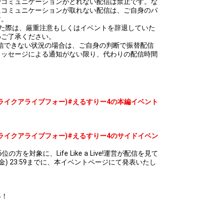
でコミュニケーションがとれない配信は禁止です。な
にコミュニケーションが取れない配信は、ご自身のパ
す。
した際は、厳重注意もしくはイベントを辞退していた
めご了承ください。
て配信できない状況の場合は、ご自身の判断で振替配信
メッセージによる通知がない限り、代わりの配信時間
4』(ライフライクアライブフォー)#えるすりー4の本編イベント
4』(ライフライクアライブフォー)#えるすりー4のサイドイベン
を対象に、Life Like a Live!運営が配信を見て
(金) 23:59までに、本イベントページにて発表いたし
得！