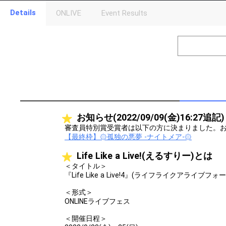
Details
ONLIVE
Event Results
Level
Points
1
0
Event Begins!
2
500000
オリジナルア
Gifting
Throw gifts to the stage and join the live performance.
First, try throwing free Stars (once a day)! You can also charg
お知らせ(2022/09/09(金)16:27追記)
(available from 1 JPY)! When you continue to send gifts to the 
popularity ranking and your ranking go up.
審査員特別賞受賞者は以下の方に決まりました。
To cheer on performers, you can send them gifts.
【最終枠】۞孤独の悪夢 -ナイトメア-۞
To send performers paid items, you must use Show Gold.
Life Like a Live!(えるすりー)とは
＜タイトル＞
『Life Like a Live!4』(ライフライクアライブフ
＜形式＞
ONLINEライブフェス
＜開催日程＞