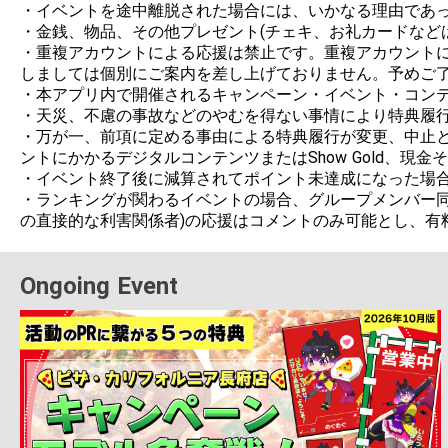
・イベントを途中離脱された場合には、いかなる理由であっ
・金銭、物品、その他プレゼント(チェキ、お礼カードなど
・重複アカウントによる応援は禁止です。重複アカウント
しましては個別にご案内を差し上げておりません。予めご了
・本アプリ内で開催されるキャンペーン・イベント・コンテ
・天災、不慮の事故などのやむを得ない事情により特典履行
・万が一、前項に定める事由による特典履行が変更、中止と
ントにかかるデジタルコンテンツまたはShow Gold、現
・イベント終了後に減算されてポイント未達成になった場合
・ランキングが関わるイベントの場合、グループメンバー同
の直接的な利害関係者)の応援はコメントのみ可能とし、有
Ongoing Event