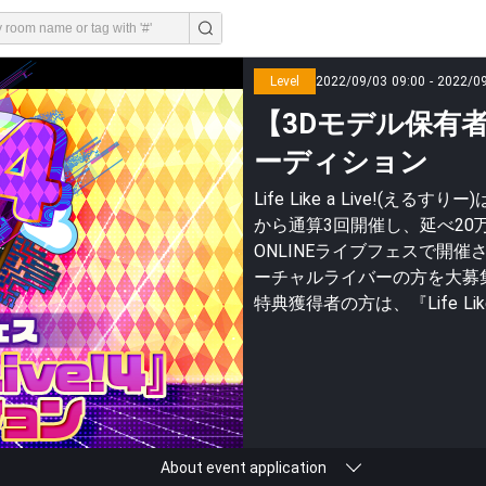
Level
2022/09/03 09:00 - 2022/0
【3Dモデル保有者用】『
ーディション
Life Like a Live!(
から通算3回開催し、延べ20
ONLINEライブフェスで開催され
ーチャルライバーの方を大募
特典獲得者の方は、『Life Lik
About event application