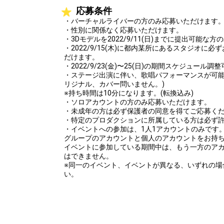
応募条件
・バーチャルライバーの方のみ応募いただけます
・性別に関係なく応募いただけます。
・3Dモデルを2022/9/11(日)までに提出可能な
・2022/9/15(木)に都内某所にあるスタジオに
だけます。
・2022/9/23(金)〜25(日)の期間スケジュー
・ステージ出演に伴い、歌唱パフォーマンスが可能
リジナル、カバー問いません。)
※持ち時間は10分になります。(転換込み)
・ソロアカウントの方のみ応募いただけます。
・未成年の方は必ず保護者の同意を得てご応募く
・特定のプロダクションに所属している方は必ず
・イベントへの参加は、1人1アカウントのみです
グループのアカウントと個人のアカウントをお持
イベントに参加している期間中は、もう一方のア
はできません。
※同一のイベント、イベントが異なる、いずれの場
い。