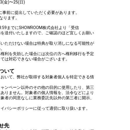
3(金)〜25(日)
日)までに事前に提出していただく必要があります。
なります。
23:59までにSHOWROOM株式会社より「受信
内を送付いたしますので、ご確認のほど宜しくお願い
応いただけない場合は特典が取り消しになる可能性が
い。
典権利を失効した場合には次位の方へ権利移行を予定
っては対応できない場合がございます。
ついて
において、弊社が取得する対象者個人を特定できる情
キャンペーン以外のその他の目的に使用したり、第三
はありません。対象者の個人情報を、法令などにより
対象者の同意なしに業務委託先以外の第三者に開示、
ライバシーポリシーに従って適切に取り扱います。
せ先