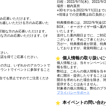
日程：2022/9/15(木)、2022/9/2
場所：都内某所
。
※3Dモデルを2022/9/11(
※現場までの交通費は自己負担と
方のみ応募いただけます。
特典獲得者には、2022/9/9(金)
必ずお越しいただける方のみ応募いた
BOX」・オーガナイザー様へ案
いたします。
ル調整可能な方のみ応募いただけます。
送付した案内期日までに、ご対
な方のみ応募いただけます。(オ
ございます。予めご了承くださ
万が一、特典獲得者が辞退、特
しておりますが、発覚時期によ
ださい。
許諾を得てご応募ください。
個人情報の取り扱いに
。
個人情報とは、当キャンペーン
ちの方は、いずれかのアカウントで
報を指します。
カウントでイベントに参加すること
弊社は、これらの個人情報を当
者に開示・提供したりすること
合でも禁止ですのでご注意くださ
開示を求められた場合を除き、
提供することはありません。
対象者の個人情報は、弊社のプ
プライバシーサポート
本イベントの問い合わ