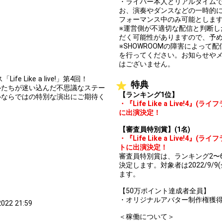
・ライバー本人とリアルタイム
お、演奏やダンスなどの一時的
フォーマンス中のみ可能としま
※運営側が不適切な配信と判断
だく可能性がありますので、予
※SHOWROOMの障害によっ
を行ってください。お知らせや
はございません。
e Like a live!」第4回！
特典
たちが迷い込んだ不思議なステー
【ランキング1位】
ルならではの特別な演出にご期待く
・『Life Like a Live!
に出演決定！
【審査員特別賞】(1名)
・『Life Like a Live!
トに出演決定！
審査員特別賞は、ランキング2〜6位の方
決定します。対象者は2022/9/9
ます。
【50万ポイント達成者全員】
・オリジナルアバター制作権獲
2022 21:59
＜稼働について＞