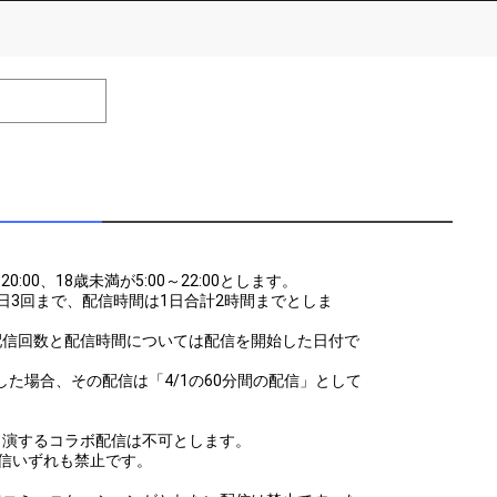
number of positions
Remarks
remaining
全員
efrain from posting comments that may offend performers or
:00、18歳未満が5:00～22:00とします。
日3回まで、配信時間は1日合計2時間までとしま
配信回数と配信時間については配信を開始した日付で
5にて配信した場合、その配信は「4/1の60分間の配信」として
出演するコラボ配信は不可とします。
信いずれも禁止です。