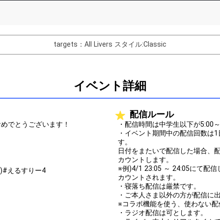
List of Goal
targets：All Livers
スタイル:Classic
バター制作権獲得！
Comments
イベント詳細
You can post comments. Please r
e Show Gold to purchase gifts
other users.
配信ルール
performer(s), the performer's
おめでとうございます！
・配信時間は中学生以下が5:00～20
・イベント期間中の配信回数は1
す。
日付をまたいで配信した場合、
カウントします。
※例)4/1 23:05 ～ 24:0
ォー)#えるすりー4
Close
カウントされます。
・寝落ち配信は厳禁です。
・ご本人さま以外の方が配信に
※コラボ機能を使う、使わない配
・ラジオ配信は可とします。