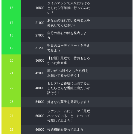
タイムマシンで未来に行ける
16
16800
としたら何年後に行ってみた
い？
あなたの憧れている有名人を
17
21000
発表してください♪
自分の座右の銘を発表しよ
18
27000
う！
明日のコーディネートを考え
19
31200
てみよう！
【お題】最近で一番おもしろ
20
36000
かった出来事
願いが1つ叶うとしたら何を
21
42000
お願いするか話そう！
もしテレビ番組に出演すると
22
48000
したらどんな番組に出たいか
話そう！
23
54000
好きなお菓子を発表します！
ファンルームにテーマ「最近
24
60000
ハマっていること」について
投稿してみよう！
25
66000
投票機能を使ってみよう！