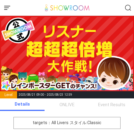
Level
2025/08/21 09:00 - 2025/08/23 12:59
number of
Details
ONLIVE
Event Results
Rema
Level
Points
List of Goal
positions
rks
remaining
1
0
Event Begins!
targets：All Livers
スタイル:Classic
まずは元気よく自己紹介をし