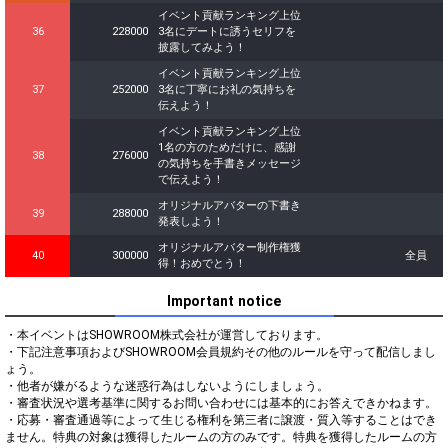
イベント貢献ランキング上位
36
228000
3名にデートに誘うセリフを
披露してみよう！
イベント貢献ランキング上位
37
252000
3名に丁寧にお礼の気持ちを
伝えよう！
イベント貢献ランキング上位
1名の方のためだけに、感謝
38
276000
の気持ちを手書きメッセージ
で伝えよう！
オリジナルアバターの下書き
39
288000
発表しよう！
オリジナルアバター制作権獲
40
300000
全員
得！おめでとう！
Important notice
・本イベントはSHOWROOM株式会社が運営しております。

・下記注意事項およびSHOWROOM会員規約その他のルールを守って配信しまし
ょう。

・他者が嫌がるような迷惑行為はしないようにしましょう。

・審査状況や選考基準に関するお問い合わせには基本的にお答えできかねます。

・応募・審査通過等によって生じる権利を第三者に譲渡・質入等することはでき
ません。特典の対象は獲得したルームの方のみです。特典を獲得したルームの方