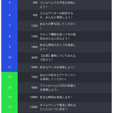
5
600
ァンルームでも予定を告知し
よう！
Throw gifts to the stage and join
You can post comments. Please
the live performance.
refrain from posting comments
どんなアバターを制作する
6
900
First, try throwing free Stars
that may offend performers or
か、みんなと相談しよう！
(once a day)! You can also charge
other users.
あなたの夢を話してください
Show Gold to purchase gifts
7
1200
♪
(available from 1 JPY)! When you
continue to send gifts to the
テロップ機能を使って今の状
performer(s), the performer's
8
1500
況をみんなに伝えよう！
popularity ranking and your
ranking go up.
好きな異性のタイプを発表し
9
1800
To cheer on performers, you can
よう！
send them gifts.
【お題】趣味についてみんな
To send performers paid items,
10
3600
で話そう！
you must use Show Gold.
11
5400
好きなマンガを発表しよう！
あなたの好きなアーティスト
12
7200
を発表してください♪
Close
ファンルームに今日の自撮り
13
9000
を投稿しよう♪
14
10800
好きな映画を発表します！
タイムマシンで過去に戻れる
15
13200
としたらいつに戻る？