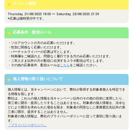
イベント期間
23
54000
好きなお菓子を発表します！
Thursday, 21/08/2025 18:00 〜 Saturday, 23/08/2025 21:59
ファンルームにテーマ「最近
※応募は随時受付中です。
24
60000
ハマっていること」について
投稿してみよう！
応募条件・配信ルール
25
66000
投票機能を使ってみよう！
・ソロアカウントの方のみ応募いただけます。
26
72000
好きな動物を発表します！
・性別に関係なく応募いただけます。
・バーチャルライバーの応募は可とします。
・特典欄をご確認の上、問題なく履行できる方のみ応募いただけます。
27
78000
好きな飲み物を発表します！
・ご本人さま以外の方が配信に出演するコラボ配信は可とします。
・その他の応募条件、配信ルールは
こちら
をご確認ください。
自分の一番盛れる角度をみん
28
84000
なで見つけます！
リクエストがあった写真を配
個人情報の取り扱いについて
29
90000
信後にファンルームに投稿し
てみよう！
個人情報とは、当キャンペーンにおいて、弊社が取得する対象者個人を特定でき
る情報を指します。
【お題】最近起こった嫌なこ
30
108000
弊社は、これらの個人情報を当キャンペーン以外のその他の目的に使用したり、
とは？
第三者に開示・提供したりすることはありません。対象者の個人情報を、法令な
どにより開示を求められた場合を除き、対象者の同意なしに業務委託先以外の第
12万pt達成！最近行って良か
三者に開示、提供することはありません。
31
120000
ったオススメの場所を話そ
対象者の個人情報は、弊社のプライバシーポリシーに従って適切に取り扱いま
う！
す。
最近あった良いことを話そ
『プライバシーポリシー』
32
138000
う！