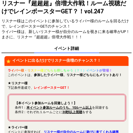
2
150
てみよう！（こまめにするの
リスナー『超超超』倍増大作戦！ルーム視聴だ
がGood！）
けでレインボースターGET？！vol.247
来てくださったお客さん全員
3
300
に挨拶してみよう！
リスナー様はこのイベントに参加しているライバー様のルームを回るだけ
SHOWROOMを始めたきっか
で、レインボースターGETのチャンス！
4
450
けを話そう！
ライバー様は、新しいリスナー様が自分のルームを覗きに来る確率がUP！
まさに、リスナー『超超超』倍増大作戦！！！
Next Liveの設定をして、ファ
5
600
ンルームでも予定を告知しよ
う！
イベント詳細
どんなアバターを制作する
6
900
イベントに出るだけでリスナー倍増のチャンス？！
か、みんなと相談しよう！
あなたの夢を話してください
7
1200
ラ
イ
バ
ー様
・
リ
ス
ナー
様
ど
ち
ら
も
得
し
ち
ゃ
う
（
？
！
）
イ
ベ
ン
ト
が
登
場
！
♪
このイベントは、
参加したライバー様、リスナー様どちらにもメリットあり！
テロップ機能を使って今の状
8
1500
★リスナー様
況をみんなに伝えよう！
下記条件達成で、
レインボースターGET！
好きな異性のタイプを発表し
9
1800
よう！
【本イベント参加ルームを回遊しよう！】
【お題】趣味についてみんな
10
条件1：
本イベント参加ルームのうち、10ルーム以上
3600
を回遊する
で話そう！
条件2：それぞれ１ルームごとに
30秒以上視聴
をする
11
5400
好きなマンガを発表しよう！
★ライバー様
あなたの好きなアーティスト
12
7200
イベントに参加すれば、
リスナー様が自分のルームに遊びに来てくれる確率
を発表してください♪