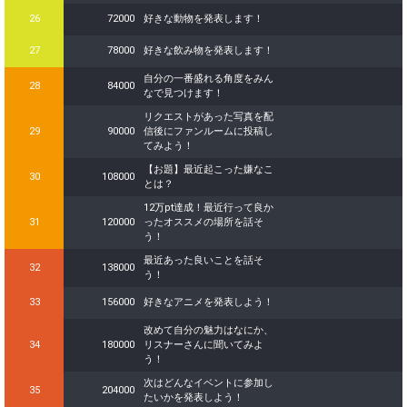
26
72000
好きな動物を発表します！
27
78000
好きな飲み物を発表します！
自分の一番盛れる角度をみん
28
84000
なで見つけます！
リクエストがあった写真を配
29
90000
信後にファンルームに投稿し
てみよう！
【お題】最近起こった嫌なこ
30
108000
とは？
12万pt達成！最近行って良か
31
120000
ったオススメの場所を話そ
う！
最近あった良いことを話そ
32
138000
う！
33
156000
好きなアニメを発表しよう！
改めて自分の魅力はなにか、
34
180000
リスナーさんに聞いてみよ
う！
次はどんなイベントに参加し
35
204000
たいかを発表しよう！