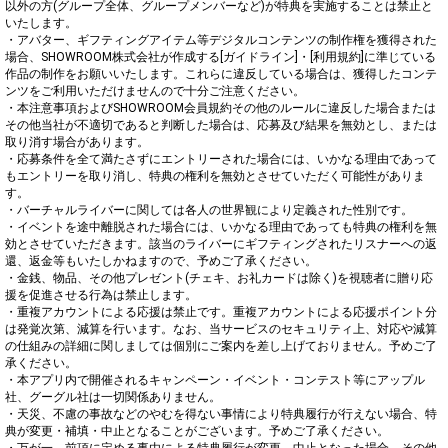
以外の方(グループ全体、グループメンバーなど)が特典を実施することは禁止と
いたします。

・アバター、ギフティングアイテム等デジタルコンテンツの制作権を獲得された
場合、SHOWROOM株式会社が作成する[ガイドライン]・[利用規約]に準じている
作品の制作をお願いいたします。これらに違反している場合は、獲得したコンテ
ンツをご利用いただけませんので十分ご注意ください。

・本注意事項およびSHOWROOM会員規約その他のルールに違反した場合または
その他当社が不適切であると判断した場合は、応募及び結果を無効とし、または
取り消す場合があります。

・応募条件を全て満たさずにエントリーされた場合には、いかなる理由であって
もエントリーを取り消し、特典の権利を無効とさせていただく可能性がありま
す。

・バーチャルライバーに関しては各人の世界観により定義された性別です。

・イベントを途中離脱された場合には、いかなる理由であっても特典の権利を無
効とさせていただきます。該当のライバーにギフティングされたリスナーへの返
還、返金等もいたしかねますので、予めご了承ください。

・金銭、物品、その他プレゼント(チェキ、お礼カードは除く)を視聴者に贈り応
援を促進させる行為は禁止します。

・重複アカウントによる応援は禁止です。重複アカウントによる応援ポイント分
は発覚次第、減算を行います。なお、当サービスのセキュリティ上、対応や減算
の仕組みの詳細に関しましては個別にご案内を差し上げておりません。予めご了
承ください。

・本アプリ内で開催されるキャンペーン・イベント・コンテスト等にアップル
社、グーグル社は一切関係ありません。

・天災、不慮の事故などのやむを得ない事情により特典履行が行えない場合、特
典が変更・補填・中止となることがございます。予めご了承ください。

・万が一、前項に定める事由による特典履行が変更、中止となった場合、その他