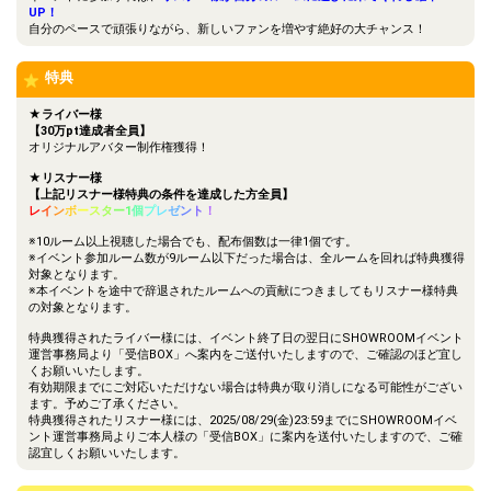
UP！
ファンルームに今日の自撮り
自分のペースで頑張りながら、新しいファンを増やす絶好の大チャンス！
13
9000
を投稿しよう♪
特典
14
10800
好きな映画を発表します！
タイムマシンで過去に戻れる
★ライバー様
15
13200
としたらいつに戻る？
【30万pt達成者全員】
オリジナルアバター制作権獲得！
タイムマシンで未来に行ける
16
16800
としたら何年後に行ってみた
★リスナー様
い？
【上記リスナー様特典の条件を達成した方全員】
レ
イ
ン
ボ
ー
ス
タ
ー
1
個
プ
レ
ゼ
ン
ト
！
あなたの憧れている有名人を
17
21000
発表してください♪
※10ルーム以上視聴した場合でも、配布個数は一律1個です。
※イベント参加ルーム数が9ルーム以下だった場合は、全ルームを回れば特典獲得
自分の座右の銘を発表しよ
対象となります。
18
27000
う！
※本イベントを途中で辞退されたルームへの貢献につきましてもリスナー様特典
の対象となります。
明日のコーディネートを考え
19
31200
てみよう！
特典獲得されたライバー様には、イベント終了日の翌日にSHOWROOMイベント
運営事務局より「受信BOX」へ案内をご送付いたしますので、ご確認のほど宜し
【お題】最近で一番おもしろ
20
36000
くお願いいたします。
かった出来事
有効期限までにご対応いただけない場合は特典が取り消しになる可能性がござい
ます。予めご了承ください。
願いが1つ叶うとしたら何を
21
42000
特典獲得されたリスナー様には、2025/08/29(金)23:59までにSHOWROOMイベ
お願いするか話そう！
ント運営事務局よりご本人様の「受信BOX」に案内を送付いたしますので、ご確
もしテレビ番組に出演すると
認宜しくお願いいたします。
22
48000
したらどんな番組に出たいか
話そう！