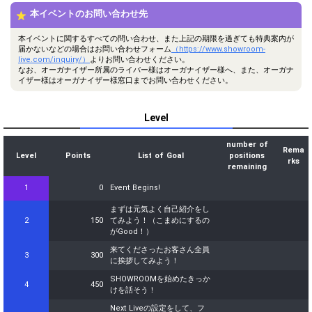
33
本イベントのお問い合わせ先
156000
好きなアニメを発表しよう！
改めて自分の魅力はなにか、
本イベントに関するすべての問い合わせ、また上記の期限を過ぎても特典案内が
34
180000
リスナーさんに聞いてみよ
届かないなどの場合はお問い合わせフォーム
（https://www.showroom-
う！
live.com/inquiry/）
よりお問い合わせください。
なお、オーガナイザー所属のライバー様はオーガナイザー様へ、また、オーガナ
次はどんなイベントに参加し
イザー様はオーガナイザー様窓口までお問い合わせください。
35
204000
たいかを発表しよう！
イベント貢献ランキング上位
36
228000
3名にデートに誘うセリフを
Level
披露してみよう！
イベント貢献ランキング上位
number of
Rema
Level
37
Points
252000
3名に丁寧にお礼の気持ちを
List of Goal
positions
rks
伝えよう！
remaining
イベント貢献ランキング上位
1
0
Event Begins!
1名の方のためだけに、感謝
38
276000
の気持ちを手書きメッセージ
まずは元気よく自己紹介をし
で伝えよう！
2
150
てみよう！（こまめにするの
がGood！）
オリジナルアバターの下書き
39
288000
発表しよう！
来てくださったお客さん全員
3
300
に挨拶してみよう！
オリジナルアバター制作権獲
40
300000
全員
得！おめでとう！
SHOWROOMを始めたきっか
4
450
けを話そう！
Gifting
Comments
Next Liveの設定をして、フ