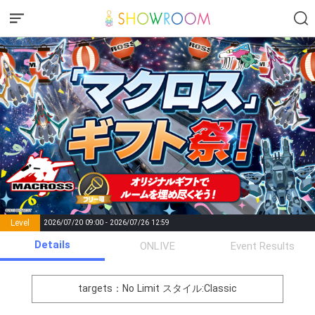
Level
2026/07/20 09:00 - 2026/07/26 12:59
number of
Details
ONLIVE
Event Results
Rema
Level
Points
List of Goal
positions
rks
remaining
1
0
Event Begins!
targets：No Limit
スタイル:Classic
オリジナルアバター制作権獲
2
300000