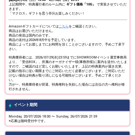
上記期間中、特典履行者のルーム内に
ギフト価格「10G」
で実装させていただ
きます。
「マクロス」ギフトを思う存分お楽しみください！
Amazonギフトカードについては
こちら
をご確認ください。
商品はお選びいただけません。
商品の発送は国内のみです。
商品の送付は2026年8月中を予定しています。
商品によってお渡しまでにお時間を頂くことがございますので、予めご了承下
さい。
特典獲得者には、2026/07/29(水)23:59までにSHOWROOMイベント運営事務局
より、「受信BOX」、所属のオーガナイザー様(事務所様)に案内を送付いたしま
すので、ご確認のほど宜しくお願いいたします。上記の特典案内が届き次第、
記載の指示に従い期限までにご対応いただく必要がございます。ご対応いただ
けない場合は特典が取り消しになる可能性がございます。予めご了承くださ
い。
万が一、特典獲得者が辞退、特典権利を失効した場合には次位の方へ権利が移
行されません。
イベント期間
Monday, 20/07/2026 18:00 〜 Sunday, 26/07/2026 21:59
※応募は随時受付中です。