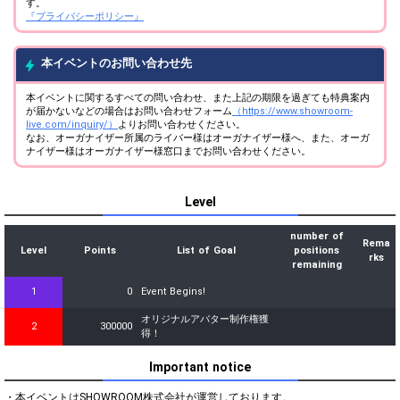
す。
『プライバシーポリシー』
本イベントのお問い合わせ先
本イベントに関するすべての問い合わせ、また上記の期限を過ぎても特典案内
が届かないなどの場合はお問い合わせフォーム
（https://www.showroom-
live.com/inquiry/）
よりお問い合わせください。
なお、オーガナイザー所属のライバー様はオーガナイザー様へ、また、オーガ
ナイザー様はオーガナイザー様窓口までお問い合わせください。
Level
number of
Rema
Level
Points
List of Goal
positions
rks
remaining
1
0
Event Begins!
オリジナルアバター制作権獲
2
300000
得！
Important notice
・本イベントはSHOWROOM株式会社が運営しております。
