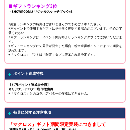
■ギフトランキング3位
・SHOWROOMオリジナルスケッチブック×3
※総合ランキングの特典はございませんので予めご了承ください。
※本イベントで使用するギフトは予告無く復刻する場合がございます。予めご了
承ください。
※ギフトランキングは、イベント開始時よりランキングタブにてご覧いただけま
す。
※ギフトランキングにて同位が発生した場合、総合獲得ポイントによって順位を
決定します。
※「マクロス」ギフトは「限定」タブに表示される予定です。
ポイント達成特典
【30万ポイント達成者全員】
オリジナルアバター制作権獲得
※「マクロス」とのコラボアバターの作成はできません。
特典に関する注意事項
「マクロス」ギフト期間限定実装につきまして
[期間]8月3日（月）18:00〜8月16日（日）23:59