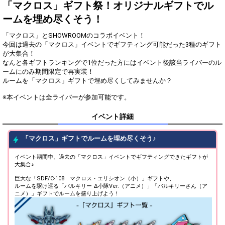
得！
「マクロス」ギフト祭！オリジナルギフトでル
ームを埋め尽くそう！
Gifting
Comments
「マクロス」とSHOWROOMのコラボイベント！
Throw gifts to the stage and join
You can post comments. Please
今回は過去の「マクロス」イベントでギフティング可能だった3種のギフト
the live performance.
refrain from posting comments
が大集合！
First, try throwing free Stars
that may offend performers or
なんと各ギフトランキングで1位だった方にはイベント後該当ライバーのル
(once a day)! You can also charge
other users.
ームにのみ期間限定で再実装！
Show Gold to purchase gifts
ルームを「マクロス」ギフトで埋め尽くしてみませんか？
(available from 1 JPY)! When you
continue to send gifts to the
※本イベントは全ライバーが参加可能です。
performer(s), the performer's
popularity ranking and your
ranking go up.
イベント詳細
To cheer on performers, you can
send them gifts.
「マクロス」ギフトでルームを埋め尽くそう♪
To send performers paid items,
you must use Show Gold.
イベント期間中、過去の「マクロス」イベントでギフティングできたギフトが
大集合♪
巨大な「SDF/C-108 マクロス・エリシオン（小）」ギフトや、
Close
ルームを駆け巡る「バルキリー Δ小隊Ver.（アニメ）」「バルキリーさん（ア
ニメ）」ギフトでルームを盛り上げよう！