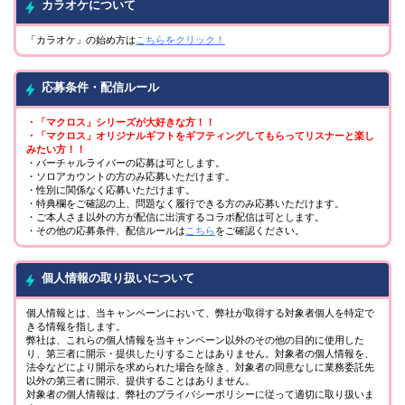
カラオケについて
「カラオケ」の始め方は
こちらをクリック！
応募条件・配信ルール
・「マクロス」シリーズが大好きな方！！
・「マクロス」オリジナルギフトをギフティングしてもらってリスナーと楽し
みたい方！！
・バーチャルライバーの応募は可とします。
・ソロアカウントの方のみ応募いただけます。
・性別に関係なく応募いただけます。
・特典欄をご確認の上、問題なく履行できる方のみ応募いただけます。
・ご本人さま以外の方が配信に出演するコラボ配信は可とします。
・その他の応募条件、配信ルールは
こちら
をご確認ください。
個人情報の取り扱いについて
個人情報とは、当キャンペーンにおいて、弊社が取得する対象者個人を特定で
きる情報を指します。
弊社は、これらの個人情報を当キャンペーン以外のその他の目的に使用した
り、第三者に開示・提供したりすることはありません。対象者の個人情報を、
法令などにより開示を求められた場合を除き、対象者の同意なしに業務委託先
以外の第三者に開示、提供することはありません。
対象者の個人情報は、弊社のプライバシーポリシーに従って適切に取り扱いま