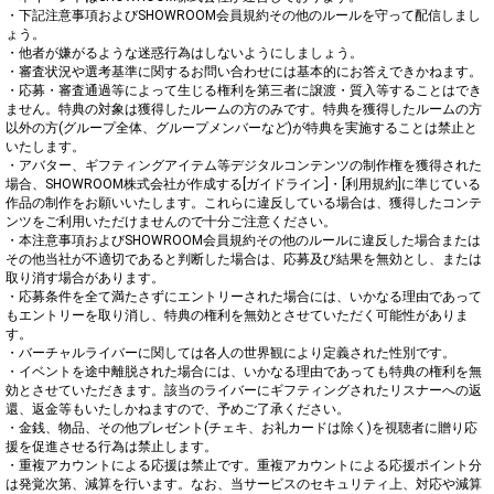
・下記注意事項およびSHOWROOM会員規約その他のルールを守って配信しまし
ょう。

・他者が嫌がるような迷惑行為はしないようにしましょう。

・審査状況や選考基準に関するお問い合わせには基本的にお答えできかねます。

・応募・審査通過等によって生じる権利を第三者に譲渡・質入等することはでき
ません。特典の対象は獲得したルームの方のみです。特典を獲得したルームの方
以外の方(グループ全体、グループメンバーなど)が特典を実施することは禁止と
いたします。

・アバター、ギフティングアイテム等デジタルコンテンツの制作権を獲得された
場合、SHOWROOM株式会社が作成する[ガイドライン]・[利用規約]に準じている
作品の制作をお願いいたします。これらに違反している場合は、獲得したコンテ
ンツをご利用いただけませんので十分ご注意ください。

・本注意事項およびSHOWROOM会員規約その他のルールに違反した場合または
その他当社が不適切であると判断した場合は、応募及び結果を無効とし、または
取り消す場合があります。

・応募条件を全て満たさずにエントリーされた場合には、いかなる理由であって
もエントリーを取り消し、特典の権利を無効とさせていただく可能性がありま
す。

・バーチャルライバーに関しては各人の世界観により定義された性別です。

・イベントを途中離脱された場合には、いかなる理由であっても特典の権利を無
効とさせていただきます。該当のライバーにギフティングされたリスナーへの返
還、返金等もいたしかねますので、予めご了承ください。

・金銭、物品、その他プレゼント(チェキ、お礼カードは除く)を視聴者に贈り応
援を促進させる行為は禁止します。

・重複アカウントによる応援は禁止です。重複アカウントによる応援ポイント分
は発覚次第、減算を行います。なお、当サービスのセキュリティ上、対応や減算