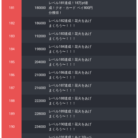
レベル181達成！18万pt達
181
180000
成！クオ・カード ペイ800円
分獲得！
レベル182達成！花火をあげ
182
186000
まくろう〜！！！
レベル183達成！花火をあげ
183
192000
まくろう〜！！！
レベル184達成！花火をあげ
184
198000
まくろう〜！！！
レベル185達成！花火をあげ
185
204000
まくろう〜！！！
レベル186達成！花火をあげ
186
210000
まくろう〜！！！
レベル187達成！花火をあげ
187
216000
まくろう〜！！！
レベル188達成！花火をあげ
188
222000
まくろう〜！！！
レベル189達成！花火をあげ
189
228000
まくろう〜！！！
レベル190達成！花火をあげ
190
234000
まくろう〜！！！
レベル191達成！あと10レベ