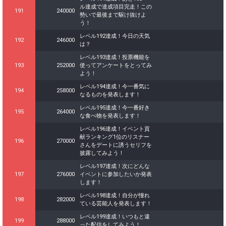
ル達成で達成項目完走！この
191
240000
勢いで最後まで駆け抜けよ
う！
レベル192達成！今日の天気
192
246000
は？
レベル193達成！投票機能を
193
252000
使ってアンケートをとってみ
よう！
レベル194達成！今一番気に
194
258000
なるものを発表します！
レベル195達成！今一番好き
195
264000
な食べ物を発表します！
レベル196達成！イベント貢
献ランキング1位のリスナー
196
270000
さんをデートに誘うセリフを
披露してみよう！
レベル197達成！次にどんな
197
276000
イベントに参加したいか発表
します！
レベル198達成！自分が憧れ
198
282000
ている芸能人を発表します！
レベル199達成！いつもと違
199
288000
った配信をしてみよう！