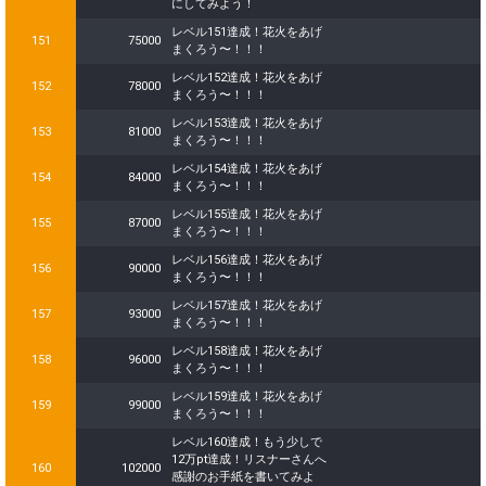
レベル189達成！花火をあげ
にしてみよう！
189
228000
まくろう〜！！！
レベル151達成！花火をあげ
151
75000
レベル190達成！花火をあげ
まくろう〜！！！
190
234000
まくろう〜！！！
レベル152達成！花火をあげ
152
78000
レベル191達成！あと10レベ
まくろう〜！！！
ル達成で達成項目完走！この
191
240000
レベル153達成！花火をあげ
勢いで最後まで駆け抜けよ
153
81000
まくろう〜！！！
う！
レベル154達成！花火をあげ
レベル192達成！今日の天気
154
84000
192
246000
まくろう〜！！！
は？
レベル155達成！花火をあげ
レベル193達成！投票機能を
155
87000
まくろう〜！！！
193
252000
使ってアンケートをとってみ
よう！
レベル156達成！花火をあげ
156
90000
まくろう〜！！！
レベル194達成！今一番気に
194
258000
なるものを発表します！
レベル157達成！花火をあげ
157
93000
まくろう〜！！！
レベル195達成！今一番好き
195
264000
な食べ物を発表します！
レベル158達成！花火をあげ
158
96000
まくろう〜！！！
レベル196達成！イベント貢
献ランキング1位のリスナー
レベル159達成！花火をあげ
196
270000
159
99000
さんをデートに誘うセリフを
まくろう〜！！！
披露してみよう！
レベル160達成！もう少しで
レベル197達成！次にどんな
12万pt達成！リスナーさんへ
160
102000
197
276000
イベントに参加したいか発表
感謝のお手紙を書いてみよ