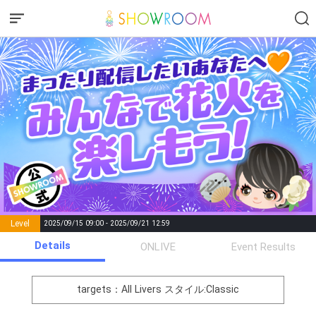
Level
2025/09/15 09:00 - 2025/09/21 12:59
number of
Details
ONLIVE
Event Results
Rema
Level
Points
List of Goal
positions
rks
remaining
1
0
Event Begins!
targets：All Livers
スタイル:Classic
レベル2達成！花火をあげま
2
60