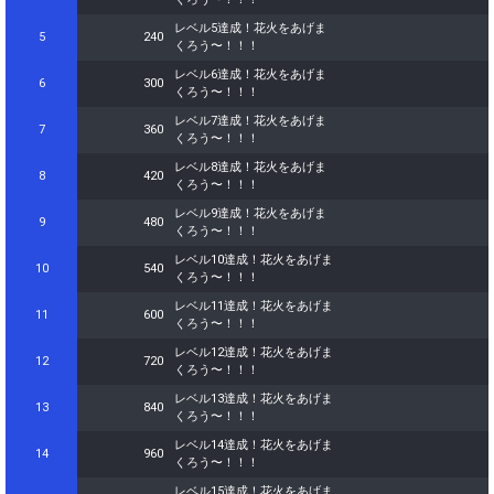
レベル45達成！花火をあげま
45
9000
レベル5達成！花火をあげま
くろう〜！！！
5
240
くろう〜！！！
レベル46達成！花火をあげま
46
9300
レベル6達成！花火をあげま
くろう〜！！！
6
300
くろう〜！！！
レベル47達成！花火をあげま
47
9600
レベル7達成！花火をあげま
くろう〜！！！
7
360
くろう〜！！！
レベル48達成！花火をあげま
48
9900
レベル8達成！花火をあげま
くろう〜！！！
8
420
くろう〜！！！
レベル49達成！花火をあげま
49
10200
レベル9達成！花火をあげま
くろう〜！！！
9
480
くろう〜！！！
レベル50達成！花火をあげま
50
10500
レベル10達成！花火をあげま
くろう〜！！！
10
540
くろう〜！！！
レベル51達成！花火をあげま
51
10800
レベル11達成！花火をあげま
くろう〜！！！
11
600
くろう〜！！！
レベル52達成！花火をあげま
52
11100
レベル12達成！花火をあげま
くろう〜！！！
12
720
くろう〜！！！
レベル53達成！花火をあげま
53
11400
レベル13達成！花火をあげま
くろう〜！！！
13
840
くろう〜！！！
レベル54達成！花火をあげま
54
11700
レベル14達成！花火をあげま
くろう〜！！！
14
960
くろう〜！！！
レベル55達成！花火をあげま
55
12000
レベル15達成！花火をあげま