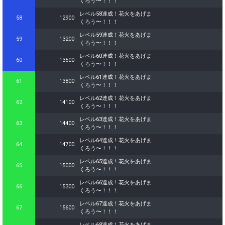
くろう〜！！！
レベル98達成！花火をあげま
98
28800
くろう〜！！！
レベル58達成！花火をあげま
58
12900
くろう〜！！！
レベル99達成！花火をあげま
99
29400
くろう〜！！！
レベル59達成！花火をあげま
59
13200
くろう〜！！！
レベル100達成！この調子で
100
30000
レベル200達成を目指そう！
レベル60達成！花火をあげま
60
13500
くろう〜！！！
レベル101達成！花火をあげ
101
30600
まくろう〜！！！
レベル61達成！花火をあげま
61
13800
くろう〜！！！
レベル102達成！花火をあげ
102
31200
まくろう〜！！！
レベル62達成！花火をあげま
62
14100
くろう〜！！！
レベル103達成！花火をあげ
103
31800
まくろう〜！！！
レベル63達成！花火をあげま
63
14400
くろう〜！！！
レベル104達成！花火をあげ
104
32400
まくろう〜！！！
レベル64達成！花火をあげま
64
14700
くろう〜！！！
レベル105達成！花火をあげ
105
33000
まくろう〜！！！
レベル65達成！花火をあげま
65
15000
くろう〜！！！
レベル106達成！花火をあげ
106
33600
まくろう〜！！！
レベル66達成！花火をあげま
66
15300
くろう〜！！！
レベル107達成！花火をあげ
107
34200
まくろう〜！！！
レベル67達成！花火をあげま
67
15600
くろう〜！！！
レベル108達成！花火をあげ
108
34800
まくろう〜！！！
レベル68達成！花火をあげま