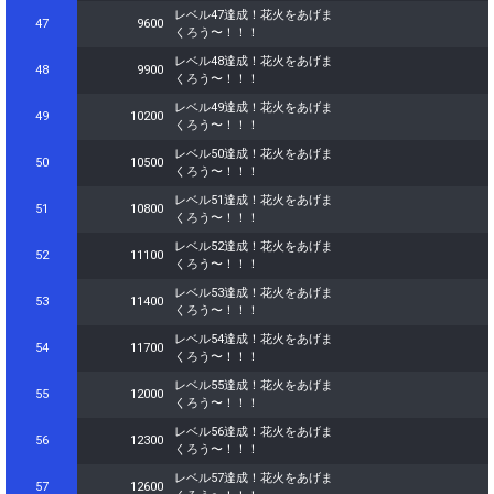
くろう〜！！！
レベル47達成！花火をあげま
47
9600
くろう〜！！！
レベル88達成！花火をあげま
88
22800
くろう〜！！！
レベル48達成！花火をあげま
48
9900
くろう〜！！！
レベル89達成！花火をあげま
89
23400
くろう〜！！！
レベル49達成！花火をあげま
49
10200
くろう〜！！！
レベル90達成！花火をあげま
90
24000
くろう〜！！！
レベル50達成！花火をあげま
50
10500
くろう〜！！！
レベル91達成！花火をあげま
91
24600
くろう〜！！！
レベル51達成！花火をあげま
51
10800
くろう〜！！！
レベル92達成！花火をあげま
92
25200
くろう〜！！！
レベル52達成！花火をあげま
52
11100
くろう〜！！！
レベル93達成！花火をあげま
93
25800
くろう〜！！！
レベル53達成！花火をあげま
53
11400
くろう〜！！！
レベル94達成！花火をあげま
94
26400
くろう〜！！！
レベル54達成！花火をあげま
54
11700
くろう〜！！！
レベル95達成！花火をあげま
95
27000
くろう〜！！！
レベル55達成！花火をあげま
55
12000
くろう〜！！！
レベル96達成！花火をあげま
96
27600
くろう〜！！！
レベル56達成！花火をあげま
56
12300
くろう〜！！！
レベル97達成！花火をあげま
97
28200
くろう〜！！！
レベル57達成！花火をあげま
57
12600