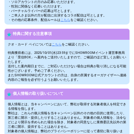
・ソロアカウントの方のみ応募いただけます。
レベル24達成！花火をあげま
・性別に関係なく応募いただけます。
24
2700
くろう〜！！！
・バーチャルライバーの応募は可とします。
・ご本人さま以外の方が配信に出演するコラボ配信は可とします。
レベル25達成！花火をあげま
25
3000
・その他の応募条件、配信ルールは
こちら
をご確認ください。
くろう〜！！！
レベル26達成！花火をあげま
26
3300
特典に関する注意事項
くろう〜！！！
レベル27達成！花火をあげま
クオ・カード ペイについては
27
3600
こちら
をご確認ください。
くろう〜！！！
特典獲得者には、2025/10/01(水)23:59までにSHOWROOMイベント運営事務局
レベル28達成！花火をあげま
28
3900
より「受信BOX」へ案内をご送付いたしますので、ご確認のほど宜しくお願いい
くろう〜！！！
たします。
送付した案内期日までに、ご対応いただけない場合は特典が取り消しになる可能
レベル29達成！花火をあげま
29
4200
性がございます。予めご了承ください。
くろう〜！！！
またSHOWROOM公式アカウントの方は、自身の所属するオーガナイザーへ連絡
内容のご報告を必ず行うようお願いいたします。
レベル30達成！花火をあげま
30
4500
くろう〜！！！
レベル31達成！花火をあげま
個人情報の取り扱いについて
31
4800
くろう〜！！！
個人情報とは、当キャンペーンにおいて、弊社が取得する対象者個人を特定でき
レベル32達成！花火をあげま
32
5100
る情報を指します。
くろう〜！！！
弊社は、これらの個人情報を当キャンペーン以外のその他の目的に使用したり、
レベル33達成！花火をあげま
第三者に開示・提供したりすることはありません。対象者の個人情報を、法令な
33
5400
どにより開示を求められた場合を除き、対象者の同意なしに業務委託先以外の第
くろう〜！！！
三者に開示、提供することはありません。
レベル34達成！花火をあげま
対象者の個人情報は、弊社のプライバシーポリシーに従って適切に取り扱いま
34
5700