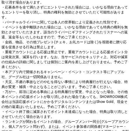
取り消す場合があります。

・応募条件を全て満たさずにエントリーされた場合には、いかなる理由であって
もエントリーを取り消し、特典の権利を無効とさせていただく可能性がありま
す。

・バーチャルライバーに関しては各人の世界観により定義された性別です。

・イベントを途中離脱された場合には、いかなる理由であっても特典の権利を無
効とさせていただきます。該当のライバーにギフティングされたリスナーへの返
還、返金等もいたしかねますので、予めご了承ください。

・金銭、物品、その他プレゼント(チェキ、お礼カードは除く)を視聴者に贈り応
援を促進させる行為は禁止します。

・重複アカウントによる応援は禁止です。重複アカウントによる応援ポイント分
は発覚次第、減算を行います。なお、当サービスのセキュリティ上、対応や減算
の仕組みの詳細に関しましては個別にご案内を差し上げておりません。予めご了
承ください。

・本アプリ内で開催されるキャンペーン・イベント・コンテスト等にアップル
社、グーグル社は一切関係ありません。

・天災、不慮の事故などのやむを得ない事情により特典履行が行えない場合、特
典が変更・補填・中止となることがございます。予めご了承ください。

・万が一、前項に定める事由による特典履行が変更、中止となった場合、その他
本イベントの応援ポイントが取り消しされた場合であっても、SHOWROOM株式
会社は当該応援ポイントにかかるデジタルコンテンツまたはShow Gold、現金そ
の他の返還はいたしません。予めご了承ください。

・イベント終了後に減算されてポイント未達成になった場合、特典は取り消しと
させていただく場合があります。

・ランキングが関わるイベントの場合、グループメンバー同士(グループアカウン
ト、個人アカウント問わず)、または、イベント参加者の関係者(マネージャー・