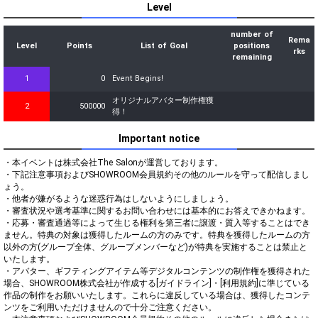
Level
number of
Rema
Level
Points
List of Goal
positions
rks
remaining
1
0
Event Begins!
オリジナルアバター制作権獲
2
500000
得！
Important notice
・本イベントは株式会社The Salonが運営しております。

・下記注意事項およびSHOWROOM会員規約その他のルールを守って配信しまし
ょう。

・他者が嫌がるような迷惑行為はしないようにしましょう。

・審査状況や選考基準に関するお問い合わせには基本的にお答えできかねます。

・応募・審査通過等によって生じる権利を第三者に譲渡・質入等することはでき
ません。特典の対象は獲得したルームの方のみです。特典を獲得したルームの方
以外の方(グループ全体、グループメンバーなど)が特典を実施することは禁止と
いたします。

・アバター、ギフティングアイテム等デジタルコンテンツの制作権を獲得された
場合、SHOWROOM株式会社が作成する[ガイドライン]・[利用規約]に準じている
作品の制作をお願いいたします。これらに違反している場合は、獲得したコンテ
ンツをご利用いただけませんので十分ご注意ください。
