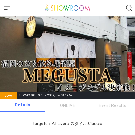
Level
2022/05/02 09:00 - 2022/05/08 12:59
number of
Details
ONLIVE
Event Results
Rema
Level
Points
List of Goal
positions
rks
remaining
1
0
Event Begins!
targets：All Livers
スタイル:Classic
オリジナルアバター制作権獲
2
500000