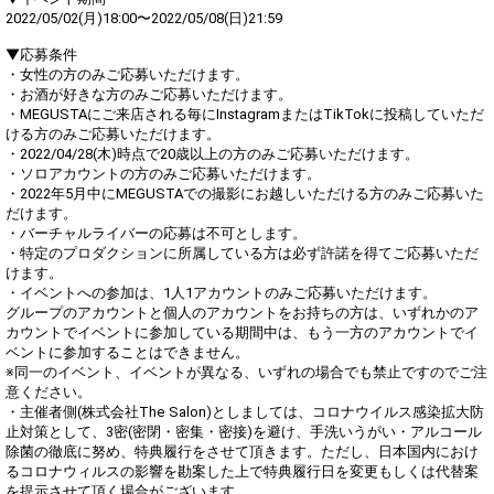
2022/05/02(月)18:00〜2022/05/08(日)21:59
▼応募条件
・女性の方のみご応募いただけます。
・お酒が好きな方のみご応募いただけます。
・MEGUSTAにご来店される毎にInstagramまたはTikTokに投稿していただ
ける方のみご応募いただけます。
・2022/04/28(木)時点で20歳以上の方のみご応募いただけます。
・ソロアカウントの方のみご応募いただけます。
・2022年5月中にMEGUSTAでの撮影にお越しいただける方のみご応募いた
だけます。
・バーチャルライバーの応募は不可とします。
・特定のプロダクションに所属している方は必ず許諾を得てご応募いただ
けます。
・イベントへの参加は、1人1アカウントのみご応募いただけます。
グループのアカウントと個人のアカウントをお持ちの方は、いずれかのア
カウントでイベントに参加している期間中は、もう一方のアカウントでイ
ベントに参加することはできません。
※同一のイベント、イベントが異なる、いずれの場合でも禁止ですのでご注
意ください。
・主催者側(株式会社The Salon)としましては、コロナウイルス感染拡大防
止対策として、3密(密閉・密集・密接)を避け、手洗いうがい・アルコール
除菌の徹底に努め、特典履行をさせて頂きます。ただし、日本国内におけ
るコロナウィルスの影響を勘案した上で特典履行日を変更もしくは代替案
を提示させて頂く場合がございます。