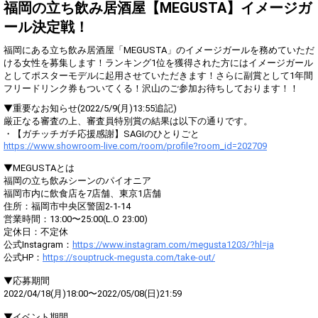
得！
福岡の立ち飲み居酒屋【MEGUSTA】イメージガ
ール決定戦！
Gifting
Comments
福岡にある立ち飲み居酒屋「MEGUSTA」のイメージガールを務めていただ
Throw gifts to the stage and join
You can post comments. Please
ける⼥性を募集します！ランキング1位を獲得された⽅にはイメージガール
the live performance.
refrain from posting comments
としてポスターモデルに起⽤させていただきます！さらに副賞として1年間
First, try throwing free Stars
that may offend performers or
フリードリンク券もついてくる！沢⼭のご参加お待ちしております！！
(once a day)! You can also charge
other users.
Show Gold to purchase gifts
▼重要なお知らせ(2022/5/9(月)13:55追記)
(available from 1 JPY)! When you
厳正なる審査の上、審査員特別賞の結果は以下の通りです。
continue to send gifts to the
・【ガチッチガチ応援感謝】SAGIのひとりごと
performer(s), the performer's
https://www.showroom-live.com/room/profile?room_id=202709
popularity ranking and your
ranking go up.
▼MEGUSTAとは
To cheer on performers, you can
福岡の立ち飲みシーンのパイオニア
send them gifts.
福岡市内に飲食店を7店舗、東京1店舗
To send performers paid items,
住所：福岡市中央区警固2-1-14
you must use Show Gold.
営業時間：13:00〜25:00(L.O 23:00)
定休日：不定休
公式Instagram：
https://www.instagram.com/megusta1203/?hl=ja
公式HP：
https://souptruck-megusta.com/take-out/
Close
▼応募期間
2022/04/18(月)18:00〜2022/05/08(日)21:59
▼イベント期間