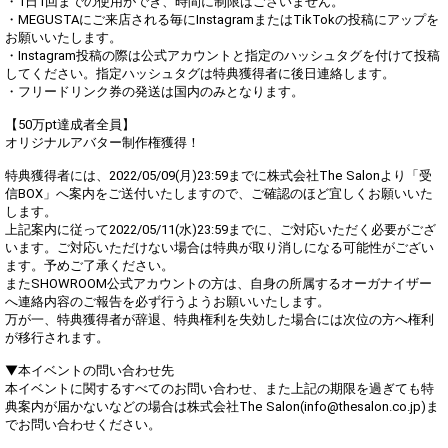
・1日1回までの使用ができ、時間に制限はございません。
・MEGUSTAにご来店される毎にInstagramまたはTikTokの投稿にアップを
お願いいたします。
・Instagram投稿の際は公式アカウントと指定のハッシュタグを付けて投稿
してください。指定ハッシュタグは特典獲得者に後日連絡します。
・フリードリンク券の発送は国内のみとなります。
【50万pt達成者全員】
オリジナルアバター制作権獲得！
特典獲得者には、2022/05/09(月)23:59までに株式会社The Salonより「受
信BOX」へ案内をご送付いたしますので、ご確認のほど宜しくお願いいた
します。
上記案内に従って2022/05/11(水)23:59までに、ご対応いただく必要がござ
います。ご対応いただけない場合は特典が取り消しになる可能性がござい
ます。予めご了承ください。
またSHOWROOM公式アカウントの方は、自身の所属するオーガナイザー
へ連絡内容のご報告を必ず行うようお願いいたします。
万が一、特典獲得者が辞退、特典権利を失効した場合には次位の方へ権利
が移行されます。
▼本イベントの問い合わせ先
本イベントに関するすべてのお問い合わせ、また上記の期限を過ぎても特
典案内が届かないなどの場合は株式会社The Salon(info@thesalon.co.jp)ま
でお問い合わせください。