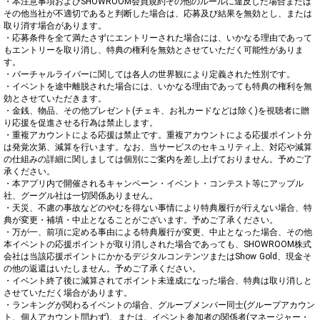
・本注意事項およびSHOWROOM会員規約その他のルールに違反した場合または
その他当社が不適切であると判断した場合は、応募及び結果を無効とし、または
取り消す場合があります。

・応募条件を全て満たさずにエントリーされた場合には、いかなる理由であって
もエントリーを取り消し、特典の権利を無効とさせていただく可能性がありま
す。

・バーチャルライバーに関しては各人の世界観により定義された性別です。

・イベントを途中離脱された場合には、いかなる理由であっても特典の権利を無
効とさせていただきます。

・金銭、物品、その他プレゼント(チェキ、お礼カードなどは除く)を視聴者に贈
り応援を促進させる行為は禁止します。

・重複アカウントによる応援は禁止です。重複アカウントによる応援ポイント分
は発覚次第、減算を行います。なお、当サービスのセキュリティ上、対応や減算
の仕組みの詳細に関しましては個別にご案内を差し上げておりません。予めご了
承ください。

・本アプリ内で開催されるキャンペーン・イベント・コンテスト等にアップル
社、グーグル社は一切関係ありません。

・天災、不慮の事故などのやむを得ない事情により特典履行が行えない場合、特
典が変更・補填・中止となることがございます。予めご了承ください。

・万が一、前項に定める事由による特典履行が変更、中止となった場合、その他
本イベントの応援ポイントが取り消しされた場合であっても、SHOWROOM株式
会社は当該応援ポイントにかかるデジタルコンテンツまたはShow Gold、現金そ
の他の返還はいたしません。予めご了承ください。

・イベント終了後に減算されてポイント未達成になった場合、特典は取り消しと
させていただく場合があります。

・ランキングが関わるイベントの場合、グループメンバー同士(グループアカウン
ト、個人アカウント問わず)、または、イベント参加者の関係者(マネージャー・