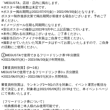
「MEGUSTA」店頭・店内に掲出します。
※ポスター掲出枚数は未定です。
※ポスター掲出期間は2022/07/01(金)～2022/09/30(金)となります。
ポスター制作進捗次第で掲出期間が前後する場合がございます。予めご了
承ください。
※イメージガール任期も同期間になります。
※宣伝ポスターの撮影は2022年5⽉中に上記店舗にて⾏います。
※本件に関わる出演料はございません。ご了承ください。
※撮影当⽇のヘアメイクや⾐装はご⾃⾝でご⽤意ください。
※撮影させていただいた写真データはすべてお渡しいたしますので、ご⾃⾝
の活動にご使⽤ください。
②MEGUSTAで使用できるフリードリンク券1年分贈呈
※2022/06/01(水)～2023/06/30(金)1年間有効。
【審査員特別賞】(0〜2名)
MEGUSTAで使用できるフリードリンク券3ヶ月分贈呈
※2022/06/01(水)～2022/08/31(水)3ヶ月間有効。
審査員特別賞は、ランキング2〜5位の方を対象に、イベント運営が配信を
見て決定します。対象者は2022/05/09(月) 23:59までに、本イベントページ
にて発表いたします。
［フリードリンク券について］
・特典獲得者ご本人様のみ使用可能です。