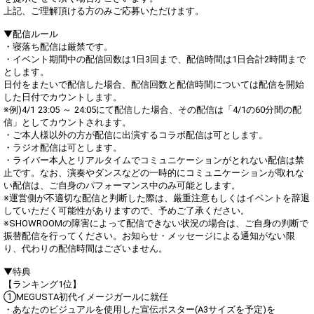
上記、ご理解頂ける方のみご応募いただけます。
▼配信ルール
・寝落ち配信は厳禁です。
・イベント期間中の配信回数は1日3回まで、配信時間は1日合計2時間まで
とします。
日付をまたいで配信した場合、配信回数と配信時間については配信を開始
した日付でカウントします。
※例)4/1 23:05 ～ 24:05にて配信した場合、その配信は「4/1の60分間の配
信」としてカウントされます。
・ご本人様以外の方が配信に出演するコラボ配信は可とします。
・ラジオ配信は可とします。
・ライバー本人とリアルタイムでコミュニケーションがとれない配信は禁
止です。なお、演奏やダンスなどの一時的にコミュニケーションが取れな
い配信は、ご自身のパフォーマンス中のみ可能とします。
※運営側が不適切な配信と判断した際は、厳重注意もしくはイベントを辞退
していただく可能性がありますので、予めご了承ください。
※SHOWROOMの障害によって配信できない状況の場合は、ご自身の判断で
振替配信を行ってください。お知らせ・メッセージによる通知がない限
り、代わりの配信時間はございません。
▼特典
【ランキング1位】
①MEGUSTA初代イメージガールに就任
・あなたのビジュアルを使⽤した宣伝ポスター(A3サイズを予定)を