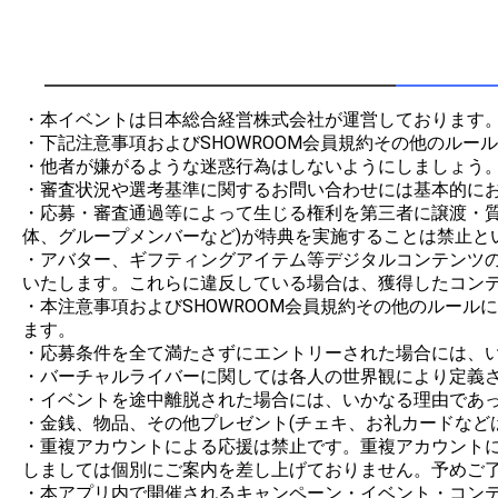
・本イベントは日本総合経営株式会社が運営しております。
・下記注意事項およびSHOWROOM会員規約その他のルー
・他者が嫌がるような迷惑行為はしないようにしましょう。
・審査状況や選考基準に関するお問い合わせには基本的にお
・応募・審査通過等によって生じる権利を第三者に譲渡・
体、グループメンバーなど)が特典を実施することは禁止とい
・アバター、ギフティングアイテム等デジタルコンテンツの制
いたします。これらに違反している場合は、獲得したコンテ
・本注意事項およびSHOWROOM会員規約その他のルー
ます。

・応募条件を全て満たさずにエントリーされた場合には、い
・バーチャルライバーに関しては各人の世界観により定義さ
・イベントを途中離脱された場合には、いかなる理由であっ
・金銭、物品、その他プレゼント(チェキ、お礼カードなど
・重複アカウントによる応援は禁止です。重複アカウント
しましては個別にご案内を差し上げておりません。予めご了
・本アプリ内で開催されるキャンペーン・イベント・コンテ