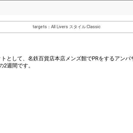
List of Goal
targets：All Livers
スタイル:Classic
バター制作権獲得
Comments
トとして、名鉄百貨店本店メンズ館でPRをするアンバ
You can post comments. Please r
火)の2週間です。
e Show Gold to purchase gifts
other users.
performer(s), the performer's
Close