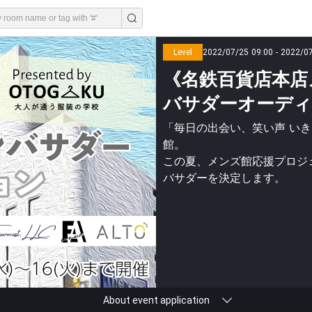
Level
2022/07/25 09:00 - 2022/0
《名鉄百貨店本店
バサダーオーディ
「毎日の出会い、笑い声 い
館。
この夏、メンズ館応援プロジ
バサダーを決定します。
About event application