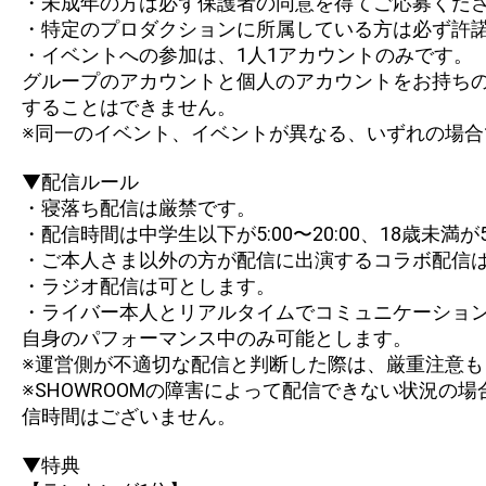
・未成年の方は必ず保護者の同意を得てご応募くだ
・特定のプロダクションに所属している方は必ず許
・イベントへの参加は、1人1アカウントのみです。
グループのアカウントと個人のアカウントをお持ち
することはできません。
※同一のイベント、イベントが異なる、いずれの場
▼配信ルール
・寝落ち配信は厳禁です。
・配信時間は中学生以下が5:00〜20:00、18歳未満が5
・ご本人さま以外の方が配信に出演するコラボ配信
・ラジオ配信は可とします。
・ライバー本人とリアルタイムでコミュニケーショ
自身のパフォーマンス中のみ可能とします。
※運営側が不適切な配信と判断した際は、厳重注意
※SHOWROOMの障害によって配信できない状況
信時間はございません。
▼特典