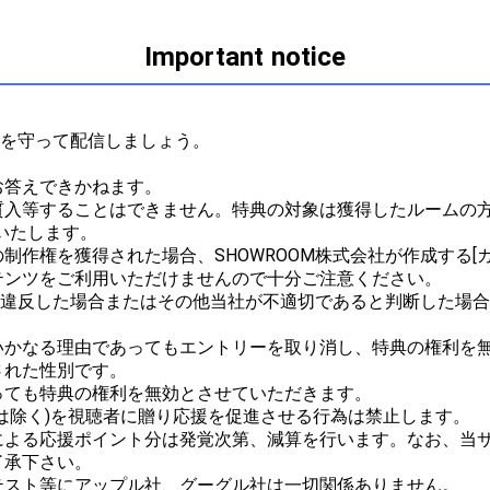
Important notice


ルを守って配信しましょう。



答えできかねます。

質入等することはできません。特典の対象は獲得したルームの方
たします。

作権を獲得された場合、SHOWROOM株式会社が作成する[ガ
ンツをご利用いただけませんので十分ご注意ください。

ルに違反した場合またはその他当社が不適切であると判断した場
かなる理由であってもエントリーを取り消し、特典の権利を無
れた性別です。

ても特典の権利を無効とさせていただきます。

は除く)を視聴者に贈り応援を促進させる行為は禁止します。

による応援ポイント分は発覚次第、減算を行います。なお、当
承下さい。

スト等にアップル社、グーグル社は一切関係ありません。
