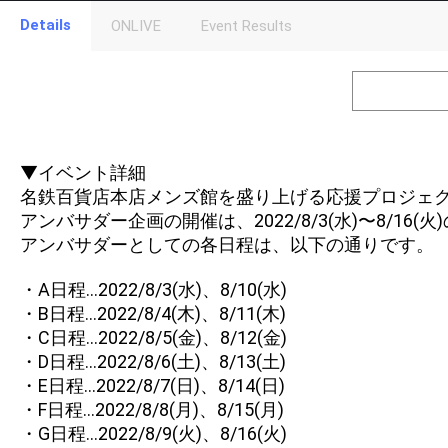
Details
ONLIVE
Event Results
Level
Points
1
0
Event Begins!
2
500000
オリジナルア
Gifting
▼イベント詳細
名鉄百貨店本店メンズ館を盛り上げる応援プロジェク
Throw gifts to the stage and join the live performance.
アンバサダー企画の開催は、2022/8/3(水)〜8/16(
First, try throwing free Stars (once a day)! You can also charg
(available from 1 JPY)! When you continue to send gifts to the 
アンバサダーとしての各日程は、以下の通りです。
popularity ranking and your ranking go up.
To cheer on performers, you can send them gifts.
To send performers paid items, you must use Show Gold.
・A日程…2022/8/3(水)、8/10(水)
・B日程…2022/8/4(木)、8/11(木)
・C日程…2022/8/5(金)、8/12(金)
・D日程…2022/8/6(土)、8/13(土)
・E日程…2022/8/7(日)、8/14(日)
・F日程…2022/8/8(月)、8/15(月)
・G日程…2022/8/9(火)、8/16(火)