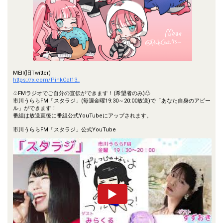
MEll(旧Twitter)
https://x.com/PinkCat13_
♧FMラジオでご自分の宣伝ができます！(希望者のみ)♧
市川うららFM「スタラジ」(毎週金曜19:30～20:00放送)で「あなた自身のアピー
ル」ができます！
番組は放送直後に番組公式YouTubeにアップされます。
市川うららFM「スタラジ」公式YouTube