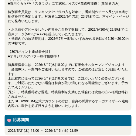
♣市川うららFM「スタラジ」にて20秒ボイスCM放送権獲得！(希望者のみ)
特別審査員賞は、ランキング2〜6位の方を対象に、番組制作チーム及び担当者が
配信を見て決定します。対象者は2026/6/17(水) 23:59までに、本イベントページ
にて発表いたします。
・お名前やアピールしたい内容をご自身で収録して、2026/6/30(火)23:59までに
音声データ(MP3かWAV)を提出していただきます。
・番組内での放送時間は、2026年7月〜8月のいずれかの放送回の19:30～20:00内
の20秒です。
【30万ポイント達成者全員】
♣オリジナルアバター制作権獲得！
特典獲得者には、2026/6/17(水)18:00までに有限会社スターマンビジョンより
「受信BOX」へ案内をご送付いたしますので、ご確認のほど宜しくお願いいたし
ます。
上記案内に従って2026/6/19(金)18:00までに、ご対応いただく必要がございま
す。ご対応いただけない場合は特典が取り消しになる可能性がございます。予め
ご了承ください。
万が一、特典獲得者が辞退、特典権利を失効した場合には次位の方へ権利は移行
されません。
またSHOWROOM公式アカウントの方は、自身の所属するオーガナイザーへ連絡
内容のご報告を必ず行うようお願いいたします。
応募期間
2026/5/21(木) 18:00 ～ 2026/6/13（土) 21:59