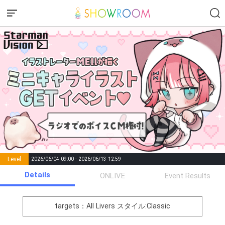
Level
2026/06/04 09:00 - 2026/06/13 12:59
number of
Details
ONLIVE
Event Results
Rema
Level
Points
List of Goal
positions
rks
remaining
1
0
Event Begins!
targets：All Livers
スタイル:Classic
オリジナルアバター制作権獲
2
300000