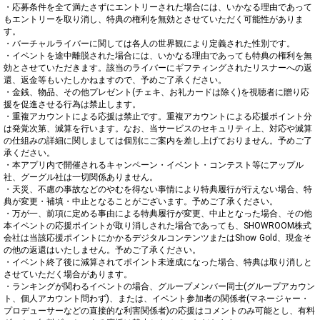
・応募条件を全て満たさずにエントリーされた場合には、いかなる理由であって
もエントリーを取り消し、特典の権利を無効とさせていただく可能性がありま
す。

・バーチャルライバーに関しては各人の世界観により定義された性別です。

・イベントを途中離脱された場合には、いかなる理由であっても特典の権利を無
効とさせていただきます。該当のライバーにギフティングされたリスナーへの返
還、返金等もいたしかねますので、予めご了承ください。

・金銭、物品、その他プレゼント(チェキ、お礼カードは除く)を視聴者に贈り応
援を促進させる行為は禁止します。

・重複アカウントによる応援は禁止です。重複アカウントによる応援ポイント分
は発覚次第、減算を行います。なお、当サービスのセキュリティ上、対応や減算
の仕組みの詳細に関しましては個別にご案内を差し上げておりません。予めご了
承ください。

・本アプリ内で開催されるキャンペーン・イベント・コンテスト等にアップル
社、グーグル社は一切関係ありません。

・天災、不慮の事故などのやむを得ない事情により特典履行が行えない場合、特
典が変更・補填・中止となることがございます。予めご了承ください。

・万が一、前項に定める事由による特典履行が変更、中止となった場合、その他
本イベントの応援ポイントが取り消しされた場合であっても、SHOWROOM株式
会社は当該応援ポイントにかかるデジタルコンテンツまたはShow Gold、現金そ
の他の返還はいたしません。予めご了承ください。

・イベント終了後に減算されてポイント未達成になった場合、特典は取り消しと
させていただく場合があります。

・ランキングが関わるイベントの場合、グループメンバー同士(グループアカウン
ト、個人アカウント問わず)、または、イベント参加者の関係者(マネージャー・
プロデューサーなどの直接的な利害関係者)の応援はコメントのみ可能とし、有料