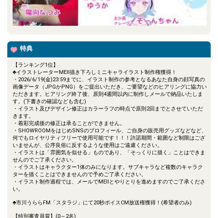
特典
【ランキング1位】
♣イラストレーターMEll描き下ろしミニキャライラスト制作権獲得！
・2026/6/19(金)23:59までに、イラスト制作の参考となるあなた自身の顔写真の
画像データ（JPGかPNG）をご提出いただき、ご要望などのヒアリングに協力い
ただきます。ヒアリング終了後、原則4週間以内に制作しメールで納品いたしま
す。(下書きの確認なども含む)
・イラスト及びデザイン修正はカラーラフの時点で原則2回までとさせていただ
きます。
・着彩完成後の修正は承ることができません。
・SHOWROOMをはじめSNSのプロフィール、ご自身の販売用グッズなどなど、
何でもロイヤリティフリーで使用可能です！！！許諾期間・範囲など制限はござ
いませんが、公序良俗に反するような使用はご遠慮ください。
・イラストは「雰囲気を似せる」ものであり、「そっくりに描く」ことはできま
せんのでご了承ください。
・イラストはキャラクター1体のみになります。サブキャラなど複数のキャラク
ターを描くことはできませんので予めご了承ください。
・イラスト制作過程では、メールでMEllとやりとりを進めますのでご了承くださ
い。
♣市川うららFM「スタラジ」にて20秒ボイスCM放送権獲得！(希望者のみ)
【特別審査員賞】(0～2名)