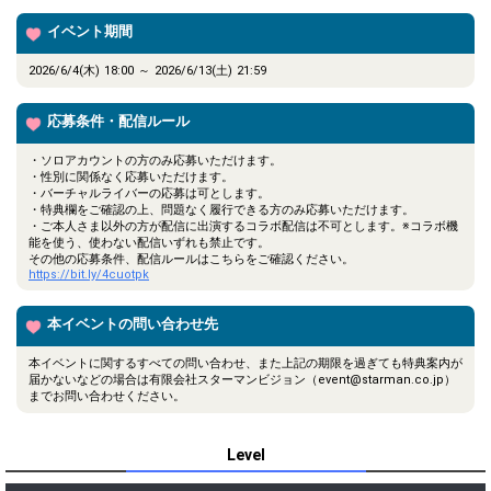
イベント期間
2026/6/4(木) 18:00 ～ 2026/6/13(土) 21:59
応募条件・配信ルール
・ソロアカウントの方のみ応募いただけます。
・性別に関係なく応募いただけます。
・バーチャルライバーの応募は可とします。
・特典欄をご確認の上、問題なく履行できる方のみ応募いただけます。
・ご本人さま以外の方が配信に出演するコラボ配信は不可とします。※コラボ機
能を使う、使わない配信いずれも禁止です。
その他の応募条件、配信ルールはこちらをご確認ください。
https://bit.ly/4cuotpk
本イベントの問い合わせ先
本イベントに関するすべての問い合わせ、また上記の期限を過ぎても特典案内が
届かないなどの場合は有限会社スターマンビジョン（event@starman.co.jp）
までお問い合わせください。
Level