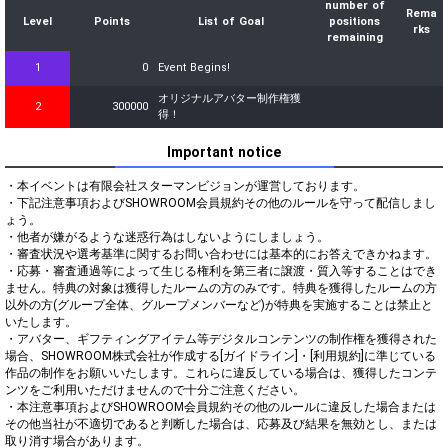
number of
Rema
Level
Points
List of Goal
positions
rks
remaining
1
0
Event Begins!
オリジナルアバター制作権獲
2
300000
得！
Important notice
・本イベントは有限会社スターマンビジョンが運営しております。

・下記注意事項およびSHOWROOM会員規約その他のルールを守って配信しまし
ょう。

・他者が嫌がるような迷惑行為はしないようにしましょう。

・審査状況や選考基準に関するお問い合わせには基本的にお答えできかねます。

・応募・審査通過等によって生じる権利を第三者に譲渡・質入等することはでき
ません。特典の対象は獲得したルームの方のみです。特典を獲得したルームの方
以外の方(グループ全体、グループメンバーなど)が特典を実施することは禁止と
いたします。

・アバター、ギフティングアイテム等デジタルコンテンツの制作権を獲得された
場合、SHOWROOM株式会社が作成する[ガイドライン]・[利用規約]に準じている
作品の制作をお願いいたします。これらに違反している場合は、獲得したコンテ
ンツをご利用いただけませんので十分ご注意ください。

・本注意事項およびSHOWROOM会員規約その他のルールに違反した場合または
その他当社が不適切であると判断した場合は、応募及び結果を無効とし、または
取り消す場合があります。
