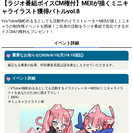
得！
【ラジオ番組ボイスCM権付】MEllが描くミニキ
ャライラスト獲得バトルvol.8
Gifting
Comments
YouTuber猫町めるるとしても活動中のイラストレーターMEllが描くミニキ
Throw gifts to the stage and join
You can post comments. Please
ャラの制作権イベントを開催！ご自身の活動をラジオ番組で宣伝できるボ
the live performance.
refrain from posting comments
イスCMの権利もプレゼント！
First, try throwing free Stars
that may offend performers or
(once a day)! You can also charge
other users.
イベント詳細
Show Gold to purchase gifts
(available from 1 JPY)! When you
continue to send gifts to the
重要なお知らせ(2026/6/15(月)18:15追記)
performer(s), the performer's
popularity ranking and your
厳正なる審査の結果、特別審査員賞は該当者なしとさせていただきます。
ranking go up.
To cheer on performers, you can
send them gifts.
イベント詳細
To send performers paid items,
you must use Show Gold.
♧VTuber猫町めるるとしても活動するイラストレーターMEllがミニキャライラ
ストをあなたのために描き下ろし！
〖MEll〗
☆ミニキャライラスト例
Close