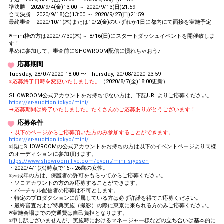
準決勝 2020/9/4(金)13:00 ～ 2020/9/13(日)21:59
合同決勝 2020/9/18(金)13:00 ～ 2020/9/27(日)21:59
最終審査 2020/10/1(木)または10/2(金)のいずれか1日に都内にて面接を実施予定
※mini枠の方は2020/7/30(木)～ 8/16(日)にスタートダッシュイベントを開催致しま
す！
早めに参加して、審査前にSHOWROOM配信に慣れちゃおう♪
応募期間
Tuesday, 28/07/2020 18:00 〜 Thursday, 20/08/2020 23:59
※応募終了日時を変更いたしました。
（2020/8/7(金)18:00更新）
SHOWROOM公式アカウントをお持ちでない方は、下記URLよりご応募ください。
https://sr-audition.tokyo/mini/
→応募期間は終了いたしました。たくさんのご応募ありがとうございます！
応募条件
・以下のページからご応募頂いた方のみ参加することができます。
https://sr-audition.tokyo/mini/
※既にSHOWROOMの公式アカウントをお持ちの方は以下のイベントページより同様
のオーディションに参加頂けます。
https://www.showroom-live.com/event/mini_sryosen
・2020/4/1(水)時点で16～26歳の女性。
※未成年の方は、保護者の許可をもらってからご応募ください。
・ソロアカウントの方のみ応募することができます。
・バーチャル配信者の応募は不可とします。
・特定のプロダクションに所属している方は必ず許諾を得てご応募ください。
・最終審査および特典実施（撮影）の際に東京に来られる方のみご応募ください。
※実施会場までの交通費は自己負担となります。
※申し訳ございませんが、実施時におけるマネージャー様などの立ち合いは基本的に