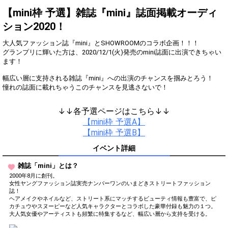
Show Gold to purchase gifts
(available from 1 JPY)! When you
【mini枠 予選】雑誌『mini』誌面掲載オーディ
continue to send gifts to the
ション2020！
performer(s), the performer's
popularity ranking and your
ranking go up.
大人気ファッション誌『mini』とSHOWROOMのコラボ企画！！！
To cheer on performers, you can
グランプリに輝いた方は、2020/12/1(火)発売のmini誌面に出演できちゃい
send them gifts.
ます！
To send performers paid items,
you must use Show Gold.
幅広い層に支持される雑誌『mini』への出演のチャンスを掴みとろう！
↓↓各予選ページはこちら↓↓
Close
【mini枠 予選A】
【mini枠 予選B】
イベント詳細
雑誌「mini」とは？
2000年8月に創刊。
女性ヤングファッション誌実売ナンバーワンのいまどきストリートファッション
誌！
ヘアメイクやネイルなど、ストリート系にマッチするビューティ情報も豊富で、ピ
カチュウやスヌーピーなど人気キャラクターとコラボした豪華付録も魅力の１つ。
大人気女優やアーティストも頻繁に特集するなど、幅広い層から支持を受ける。