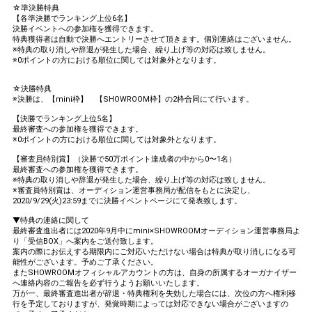
☆準決勝特典
【各準決勝でランキング上位6名】
決勝イベントへの参加権を獲得できます。
特典獲得者は自動で決勝へエントリーさせて頂きます。個別連絡はございません。
※特典の取り消しや辞退が発生した場合、繰り上げ等の対応は致しません。
※0ポイントの方における順位に関しては対象外となります。
☆決勝特典
※決勝は、【mini枠】 【SHOWROOM枠】の2枠合同にて行います。
【決勝でランキング上位5名】
最終審査への参加権を獲得できます。
※0ポイントの方における順位に関しては対象外となります。
【審査員特別賞】（決勝で50万ポイント達成者の中から0〜1名）
最終審査への参加権を獲得できます。
※特典の取り消しや辞退が発生した場合、繰り上げ等の対応は致しません。
※審査員特別賞は、オーディション運営事務局が配信をもとに決定し、
2020/9/29(火)23:59までに決勝イベントページにて発表致します。
▼特典の連絡に関して
最終審査進出者には2020年9月中にmini×SHOWROOMオーディション運営事務局よ
り「受信BOX」へ案内をご送付致します。
案内の際にお伝えする期限内にご対応いただけない場合は特典が取り消しになる可
能性がございます。予めご了承ください。
またSHOWROOMオフィシャルアカウントの方は、自身の所属するオーガナイザー
へ連絡内容のご報告を必ず行うようお願いいたします。
万が一、最終審査進出者が辞退・特典権利を失効した場合には、次位の方へ権利移
行を予定しておりますが、発覚時期によっては対応できない場合がございますの