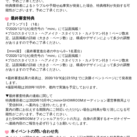
で、予めご了承ください。
特典獲得者によるトラブルや予期せぬ事実が発覚した場合、特典権利が失効する可
能性がございます。予めご了承ください。
最終審査特典
【グランプリ】（1名）
♡2020/12/1(火)発売号の『mini』にて誌面掲載！
※プロのスタイリスト・ヘアメイク・スタイリスト・カメラマン付き！ページ数未
定。誌面掲載の詳細（大きさ・ページ数）は、構成やデザインによって多少の調整
がありますので予めご了承ください。
【mini賞】（最終審査進出者の中から0～1名選出）
♡2020/12/1(火)発売号の『mini』にて誌面掲載！
※プロのスタイリスト・ヘアメイク・スタイリスト・カメラマン付き！ページ数未
定。誌面掲載の詳細（大きさ・ページ数）は、構成やデザインによって多少の調整
がありますので予めご了承ください。
※最終審査結果の発表は、2020/10/9(金)23:59までに決勝イベントページにて発表致
します。
※撮影時期は2020年10月中、都内で実施を予定しております。
▼最終審査特典の連絡に関して
特典獲得者には2020年10月中にmini×SHOWROOMオーディション運営事務局より
「受信BOX」へ案内をご送付いたします。
案内の際にお伝えする期限内にご対応いただけない場合は特典が取り消しになる可
能性がございます。予めご了承ください。
またSHOWROOMオフィシャルアカウントの方は、自身の所属するオーガナイザー
へ連絡内容のご報告を必ず行うようお願いいたします。
本イベントの問い合わせ先