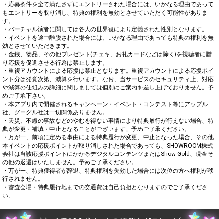
・応募条件を全て満たさずにエントリーされた場合には、いかなる理由であって
もエントリーを取り消し、特典の権利を無効とさせていただく可能性がありま
す。

・バーチャル演者に関しては各人の世界観により定義された性別となります。

・イベントを途中離脱された場合には、いかなる理由であっても特典の権利を無
効とさせていただきます。

・金銭、物品、その他プレゼント(チェキ、お礼カードなどは除く)を視聴者に贈
り応援を促進させる行為は禁止します。

・重複アカウントによる応援は禁止となります。重複アカウントによる応援ポイ
ント分は発覚次第、減算を行います。なお、当サービスのセキュリティ上、対応
や減算の仕組みの詳細に関しましては個別にご案内を差し上げておりません。予
めご了承下さい。

・本アプリ内で開催されるキャンペーン・イベント・コンテスト等にアップル
社、グーグル社は一切関係ありません。

・天災、不慮の事故などのやむを得ない事情により特典履行が行えない場合、特
典が変更・補填・中止となることがございます。予めご了承ください。

・万が一、前項に定める事由による特典履行が変更、中止となった場合、その他
本イベントの応援ポイントが取り消しされた場合であっても、SHOWROOM株式
会社は当該応援ポイントにかかるデジタルコンテンツまたはShow Gold、現金そ
の他の返還はいたしません。予めご了承ください。

・万が一、特典獲得者が辞退、特典権利を失効した場合には次位の方へ権利が移
行されません。

・審査会場・特典履行地までの交通費は自己負担となりますのでご了承くださ
い。