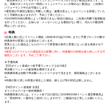
・配信者本人とリアルタイムでコミュニケーションがとれない配信は禁止です。な
お、演奏やダンスなどの一時的にコミュニケーションが取れない配信は、ご自身の
パフォーマンス中のみ可能とします。
※運営側が不適切な配信と判断した際は、厳重注意もしくはイベントを辞退していた
だく可能性がありますので、予めご了承ください。
※SHOWROOMの障害によって配信できない状況の場合は、ご自身の判断で振替配信
を行ってください。お知らせ・メッセージによる通知がない限り、代わりの配信時
間はございません。
特典
※応募人数に応じてイベント開始（2020/8/21(金)13:00）までに予選ブロックの数や
特典条件が変更になる場合がございます。
変更となった場合はこちらのページで変更後の条件と変更になった旨を発表させて
頂きます。
※新型コロナウイルスの感染拡大の影響に伴い、特典履行の時期を後ろ倒しにする可
能性がございます。予めご了承下さい。
☆予選特典
【5万ポイント達成かつ各予選ランキング上位10名】
準決勝イベントへの参加権を獲得できます。
特典獲得者は自動で準決勝へエントリーさせて頂きます。個別連絡はございませ
ん。
※特典の取り消しや辞退が発生した場合、繰り上げ等の対応は致しません。
【50万ポイント達成者 全員】
オリジナルアバター制作権獲得！
特典獲得者の方には、イベント終了日の翌日にSHOWROOMイベント運営事務局よ
り「受信BOX」へ案内をご送付いたしますので、ご確認のほど宜しくお願いいたし
ます。