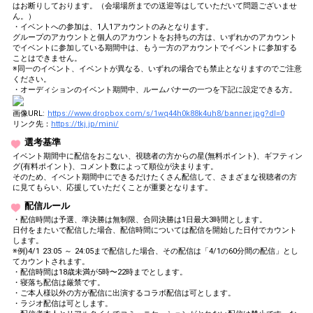
はお断りしております。（会場場所までの送迎等はしていただいて問題ございませ
ん。）
・イベントへの参加は、1人1アカウントのみとなります。
グループのアカウントと個人のアカウントをお持ちの方は、いずれかのアカウント
でイベントに参加している期間中は、もう一方のアカウントでイベントに参加する
ことはできません。
※同一のイベント、イベントが異なる、いずれの場合でも禁止となりますのでご注意
ください。
・オーディションのイベント期間中、ルームバナーの一つを下記に設定できる方。
画像URL:
https://www.dropbox.com/s/1wq44h0k88k4uh8/banner.jpg?dl=0
リンク先：
https://tkj.jp/mini/
選考基準
イベント期間中に配信をおこない、視聴者の方からの星(無料ポイント)、ギフティン
グ(有料ポイント)、コメント数によって順位が決まります。
そのため、イベント期間中にできるだけたくさん配信して、さまざまな視聴者の方
に見てもらい、応援していただくことが重要となります。
配信ルール
・配信時間は予選、準決勝は無制限、合同決勝は1日最大3時間とします。
日付をまたいで配信した場合、配信時間については配信を開始した日付でカウント
します。
※例)4/1 23:05 ～ 24:05まで配信した場合、その配信は「4/1の60分間の配信」とし
てカウントされます。
・配信時間は18歳未満が5時〜22時までとします。
・寝落ち配信は厳禁です。
・ご本人様以外の方が配信に出演するコラボ配信は可とします。
・ラジオ配信は可とします。