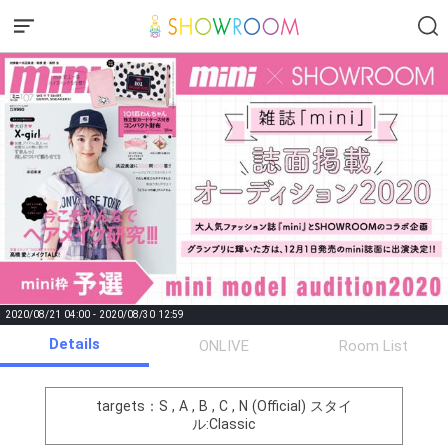
2020/08/21 04:00 - 2020/08/30 12:59
Details
Gifting
Comments
ONLIVE
Room List
Throw gifts to the stage and join
You can post comments. Please
the live performance.
refrain from posting comments
targets：S , A , B , C , N (Official)
スタイ
First, try throwing free Stars
that may offend performers or
ル:Classic
(once a day)! You can also charge
other users.