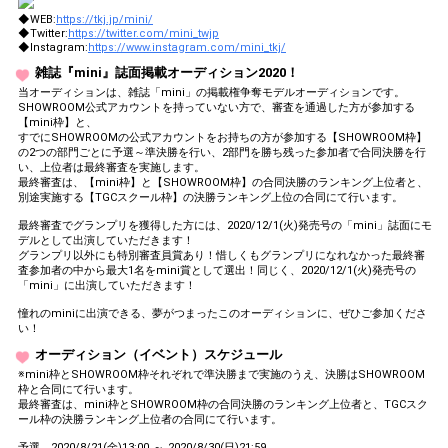
◆WEB:
https://tkj.jp/mini/
◆Twitter:
https://twitter.com/mini_twjp
◆Instagram:
https://www.instagram.com/mini_tkj/
雑誌『mini』誌面掲載オーディション2020！
当オーディションは、雑誌「mini」の掲載権争奪モデルオーディションです。
SHOWROOM公式アカウントを持っていない方で、審査を通過した方が参加する
【mini枠】と、
すでにSHOWROOMの公式アカウントをお持ちの方が参加する【SHOWROOM枠】
の2つの部門ごとに予選～準決勝を行い、2部門を勝ち残った参加者で合同決勝を行
い、上位者は最終審査を実施します。
最終審査は、【mini枠】と【SHOWROOM枠】の合同決勝のランキング上位者と、
別途実施する【TGCスクール枠】の決勝ランキング上位の合同にて行います。
最終審査でグランプリを獲得した方には、2020/12/1(火)発売号の「mini」誌面にモ
デルとして出演していただきます！
グランプリ以外にも特別審査員賞あり！惜しくもグランプリになれなかった最終審
査参加者の中から最大1名をmini賞として選出！同じく、2020/12/1(火)発売号の
「mini」に出演していただきます！
憧れのminiに出演できる、夢がつまったこのオーディションに、ぜひご参加くださ
い！
オーディション（イベント）スケジュール
※mini枠とSHOWROOM枠それぞれで準決勝まで実施のうえ、決勝はSHOWROOM
枠と合同にて行います。
最終審査は、mini枠とSHOWROOM枠の合同決勝のランキング上位者と、TGCスク
ール枠の決勝ランキング上位者の合同にて行います。
予選 2020/8/21(金)13:00 ～ 2020/8/30(日)21:59