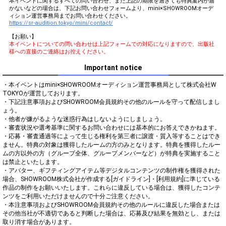
本イベントに関するすべての問い合わせ、また上記の期限を過ぎても特典案内が届
かないなどの場合は、下記お問い合わせフォームより、mini×SHOWROOMオーデ
ィション運営事務局までお問い合わせください。
https://sr-audition.tokyo/mini/contact/
【お願い】
本イベントについての問い合わせは上記フォームでの対応になりますので、出版社
様への直接のご連絡はお控えください。
Important notice
・本イベントはmini×SHOWROOMオーディション運営事務局として株式会社W 
TOKYOが運営しております。

・下記注意事項およびSHOWROOM会員規約その他のルールを守って配信しまし
ょう。

・他者が嫌がるような迷惑行為はしないようにしましょう。

・審査状況や選考基準に関するお問い合わせには基本的にお答えできかねます。

・応募・審査通過等によって生じる権利を第三者に譲渡・質入等することはでき
ません。特典の対象は獲得したルームの方のみとなります。特典を獲得したルー
ムの方以外の方（グループ全体、グループメンバーなど）が特典を実施すること
は禁止といたします。

・アバター、ギフティングアイテム等デジタルコンテンツの制作権を獲得された
場合、SHOWROOM株式会社が作成する[ガイドライン]・[利用規約]に準じている
作品の制作をお願いいたします。これらに違反している場合は、獲得したコンテ
ンツをご利用いただけませんので十分ご注意ください。

・本注意事項およびSHOWROOM会員規約その他のルールに違反した場合または
その他当社が不適切であると判断した場合は、応募及び結果を無効とし、または
取り消す場合があります。
