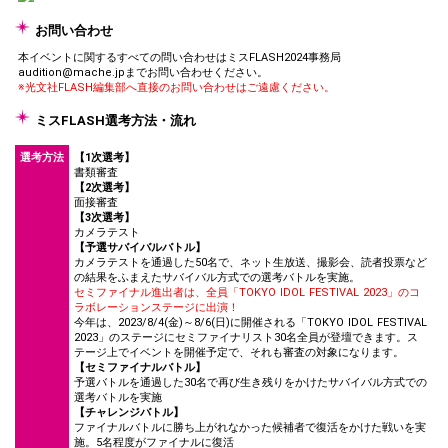
お問い合わせ
本イベントに関するすべての問い合わせはミスFLASH2024事務局
audition@mache.jpまでお問い合わせください。
※光文社FLASH編集部へ直接のお問い合わせはご遠慮ください。
ミスFLASH選考方法・流れ
選考方法
【1次選考】
書類審査
【2次選考】
面接審査
【3次選考】
カメラテスト
【予選サバイバルバトル】
カメラテストを通過した50名で、ネット生放送、撮影会、読者投票など
の結果をふまえたサバイバル方式での選考バトルを実施。
セミファイナル進出者は、全員「TOKYO IDOL FESTIVAL 2023」のコ
ラボレーションステージに出演！
今年は、2023/8/4(金)～8/6(日)に開催される「TOKYO IDOL FESTIVAL
2023」のステージにセミファイナリスト30名全員が登壇できます。ス
テージ上でイベントを開催予定で、それも審査の対象になります。
【セミファイナルバトル】
予選バトルを通過した30名で再び生き残りをかけたサバイバル方式での
選考バトルを実施
【チャレンジバトル】
ファイナルバトルに勝ち上がれなかった候補者で復活をかけた戦いを実
施。5名程度がファイナルに復活