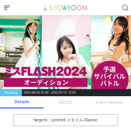
Ranking
2023/06/26 01:00 - 2023/07/13 12:59
Details
Gifting
Comments
ONLIVE
Event Results
Throw gifts to the stage and join
You can post comments. Please
the live performance.
refrain from posting comments
targets：Limited
スタイル:Classic
First, try throwing free Stars
that may offend performers or
(once a day)! You can also charge
other users.