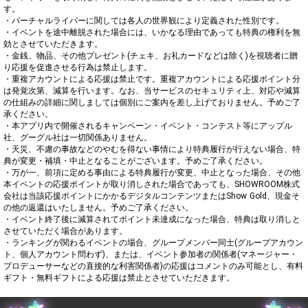
す。

・バーチャルライバーに関しては各人の世界観により定義された性別です。

・イベントを途中離脱された場合には、いかなる理由であっても特典の権利を無
効とさせていただきます。

・金銭、物品、その他プレゼント(チェキ、お礼カードなどは除く)を視聴者に贈
り応援を促進させる行為は禁止します。

・重複アカウントによる応援は禁止です。重複アカウントによる応援ポイント分
は発覚次第、減算を行います。なお、当サービスのセキュリティ上、対応や減算
の仕組みの詳細に関しましては個別にご案内を差し上げておりません。予めご了
承ください。

・本アプリ内で開催されるキャンペーン・イベント・コンテスト等にアップル
社、グーグル社は一切関係ありません。

・天災、不慮の事故などのやむを得ない事情により特典履行が行えない場合、特
典が変更・補填・中止となることがございます。予めご了承ください。

・万が一、前項に定める事由による特典履行が変更、中止となった場合、その他
本イベントの応援ポイントが取り消しされた場合であっても、SHOWROOM株式
会社は当該応援ポイントにかかるデジタルコンテンツまたはShow Gold、現金そ
の他の返還はいたしません。予めご了承ください。

・イベント終了後に減算されてポイント未達成になった場合、特典は取り消しと
させていただく場合があります。

・ランキングが関わるイベントの場合、グループメンバー同士(グループアカウン
ト、個人アカウント問わず)、または、イベント参加者の関係者(マネージャー・
プロデューサーなどの直接的な利害関係者)の応援はコメントのみ可能とし、有料
ギフト・無料ギフトによる応援は禁止とさせていただきます。