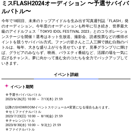
Show Gold to purchase gifts
ミスFLASH2024オーディション 〜予選サバイバ
(available from 1 JPY)! When you
ルバトル〜
continue to send gifts to the
performer(s), the performer's
popularity ranking and your
今年で18回目、未来のトップアイドルを生み出す写真週刊誌「FLASH」発
ranking go up.
のオーディション。今年度のオーディションも昨年に引き続き、世界最大
To cheer on performers, you can
級のアイドルフェス「TOKYO IDOL FESTIVAL 2023」とのコラボレーショ
send them gifts.
ンステージを開催！選考はネット生放送、撮影会、読者投票などの獲得ポ
To send performers paid items,
イントを競うサバイバル方式。ファンの皆さんと二人三脚で挑む白熱のバ
you must use Show Gold.
トルは、毎年、大きな盛り上がりを見せています。見事グランプリに輝け
ば、グラビアのみならず、映画、バラエティ番組など、活躍の場を一気に
広げるチャンス。夢に向かって進む女のコたちを全力でバックアップして
いきます。
Close
イベント詳細
イベント期間
☆予選サバイバルバトル
2023/6/26(月) 10:00 ～ 7/13(木) 21:59
以降のSHOWROOMイベントスケジュール※変更になる場合もあります。
☆セミファイナルバトル
2023/7/23(日) 10:00 ～ 8/18(金) 21:59
☆チャレンジバトル
2023/8/30(水) 10:00 ～ 9/2(土) 21:59
☆ファイナルバトル