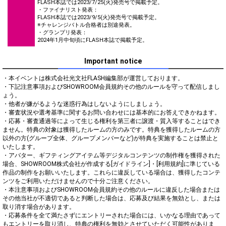
FLASH本誌では2023/7/25(火)発売号で掲載予定。
・ファイナリスト発表：
FLASH本誌では2023/9/5(火)発売号で掲載予定。
※チャレンジバトル合格者は別途発表。
・グランプリ発表：
2024年1月中旬頃にFLASH本誌で掲載予定。
Important notice
・本イベントは株式会社光文社FLASH編集部が運営しております。

・下記注意事項およびSHOWROOM会員規約その他のルールを守って配信しまし
ょう。

・他者が嫌がるような迷惑行為はしないようにしましょう。

・審査状況や選考基準に関するお問い合わせには基本的にお答えできかねます。

・応募・審査通過等によって生じる権利を第三者に譲渡・質入等することはでき
ません。特典の対象は獲得したルームの方のみです。特典を獲得したルームの方
以外の方(グループ全体、グループメンバーなど)が特典を実施することは禁止と
いたします。

・アバター、ギフティングアイテム等デジタルコンテンツの制作権を獲得された
場合、SHOWROOM株式会社が作成する[ガイドライン]・[利用規約]に準じている
作品の制作をお願いいたします。これらに違反している場合は、獲得したコンテ
ンツをご利用いただけませんので十分ご注意ください。

・本注意事項およびSHOWROOM会員規約その他のルールに違反した場合または
その他当社が不適切であると判断した場合は、応募及び結果を無効とし、または
取り消す場合があります。

・応募条件を全て満たさずにエントリーされた場合には、いかなる理由であって
もエントリーを取り消し、特典の権利を無効とさせていただく可能性がありま