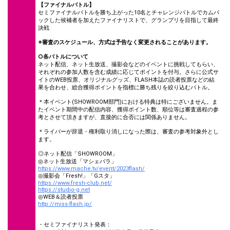
【ファイナルバトル】
セミファイナルバトルを勝ち上がった10名とチャレンジバトルでカムバ
ックした候補者を加えたファイナリストで、グランプリを目指して最終
決戦
※審査のスケジュール、方式は予告なく変更されることがあります。
○各バトルについて
ネット配信、ネット生放送、撮影会などのイベントに挑戦してもらい、
それぞれの参加人数を含む成績に応じてポイントを付与。さらに公式サ
イトのWEB投票、オリジナルグッズ、FLASH本誌の読者投票などの結
果を合わせ、総合獲得ポイントを指標に勝ち残りを絞り込むバトル。
＊本イベント(SHOWROOM部門)における特典は特にございません。ま
たイベント期間中の配信内容、獲得ポイント数、順位等は審査過程の参
考とさせて頂きますが、直接的に合否には関係ありません。
＊ライバーが辞退・権利取り消しになった際は、審査の参考対象外とし
ます。
◎ネット配信「SHOWROOM」
◎ネット生放送「マシェバラ」
https://www.mache.tv/event/2023flash/
◎撮影会「Fresh!」「Gスタ」
https://www.fresh-club.net/
https://studio-g.net
◎WEB＆読者投票
http://miss-flash.jp/
・セミファイナリスト発表：