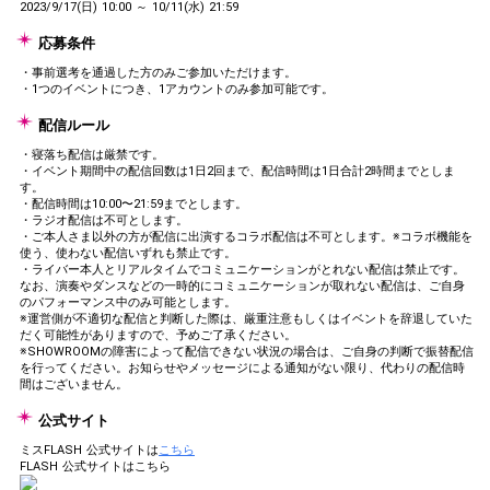
2023/9/17(日) 10:00 ～ 10/11(水) 21:59
応募条件
・事前選考を通過した方のみご参加いただけます。
・1つのイベントにつき、1アカウントのみ参加可能です。
配信ルール
・寝落ち配信は厳禁です。
・イベント期間中の配信回数は1日2回まで、配信時間は1日合計2時間までとしま
す。
・配信時間は10:00〜21:59までとします。
・ラジオ配信は不可とします。
・ご本人さま以外の方が配信に出演するコラボ配信は不可とします。※コラボ機能を
使う、使わない配信いずれも禁止です。
・ライバー本人とリアルタイムでコミュニケーションがとれない配信は禁止です。
なお、演奏やダンスなどの一時的にコミュニケーションが取れない配信は、ご自身
のパフォーマンス中のみ可能とします。
※運営側が不適切な配信と判断した際は、厳重注意もしくはイベントを辞退していた
だく可能性がありますので、予めご了承ください。
※SHOWROOMの障害によって配信できない状況の場合は、ご自身の判断で振替配信
を行ってください。お知らせやメッセージによる通知がない限り、代わりの配信時
間はございません。
公式サイト
ミスFLASH 公式サイトは
こちら
FLASH 公式サイトはこちら