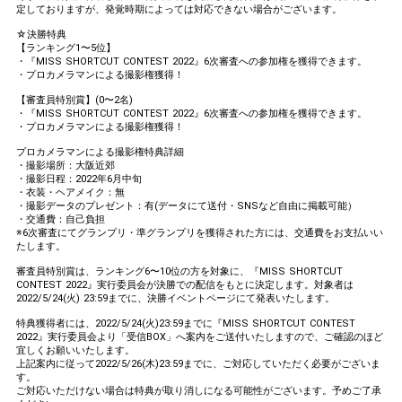
定しておりますが、発覚時期によっては対応できない場合がございます。
☆決勝特典
【ランキング1〜5位】
・『MISS SHORTCUT CONTEST 2022』6次審査への参加権を獲得できます。
・プロカメラマンによる撮影権獲得！
【審査員特別賞】(0〜2名)
・『MISS SHORTCUT CONTEST 2022』6次審査への参加権を獲得できます。
・プロカメラマンによる撮影権獲得！
プロカメラマンによる撮影権特典詳細
・撮影場所：大阪近郊
・撮影日程：2022年6月中旬
・衣装・ヘアメイク：無
・撮影データのプレゼント：有(データにて送付・SNSなど自由に掲載可能）
・交通費：自己負担
※6次審査にてグランプリ・準グランプリを獲得された方には、交通費をお支払いい
たします。
審査員特別賞は、ランキング6〜10位の方を対象に、『MISS SHORTCUT
CONTEST 2022』実行委員会が決勝での配信をもとに決定します。対象者は
2022/5/24(火) 23:59までに、決勝イベントページにて発表いたします。
特典獲得者には、2022/5/24(火)23:59までに『MISS SHORTCUT CONTEST
2022』実行委員会より「受信BOX」へ案内をご送付いたしますので、ご確認のほど
宜しくお願いいたします。
上記案内に従って2022/5/26(木)23:59までに、ご対応していただく必要がございま
す。
ご対応いただけない場合は特典が取り消しになる可能性がございます。予めご了承