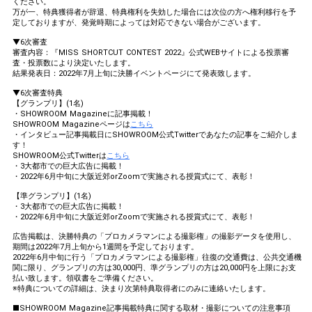
ください。
万が一、特典獲得者が辞退、特典権利を失効した場合には次位の方へ権利移行を予
定しておりますが、発覚時期によっては対応できない場合がございます。
▼6次審査
審査内容：『MISS SHORTCUT CONTEST 2022』公式WEBサイトによる投票審
査・投票数により決定いたします。
結果発表日：2022年7月上旬に決勝イベントページにて発表致します。
▼6次審査特典
【グランプリ】(1名)
・SHOWROOM Magazineに記事掲載！
SHOWROOM Magazineページは
こちら
・インタビュー記事掲載日にSHOWROOM公式Twitterであなたの記事をご紹介しま
す！
SHOWROOM公式Twitterは
こちら
・3大都市での巨大広告に掲載！
・2022年6月中旬に大阪近郊orZoomで実施される授賞式にて、表彰！
【準グランプリ】(1名)
・3大都市での巨大広告に掲載！
・2022年6月中旬に大阪近郊orZoomで実施される授賞式にて、表彰！
広告掲載は、決勝特典の「プロカメラマンによる撮影権」の撮影データを使用し、
期間は2022年7月上旬から1週間を予定しております。
2022年6月中旬に行う「プロカメラマンによる撮影権」往復の交通費は、公共交通機
関に限り、グランプリの方は30,000円、準グランプリの方は20,000円を上限にお支
払い致します。領収書をご準備ください。
※特典についての詳細は、決まり次第特典取得者にのみに連絡いたします。
■SHOWROOM Magazine記事掲載特典に関する取材・撮影についての注意事項