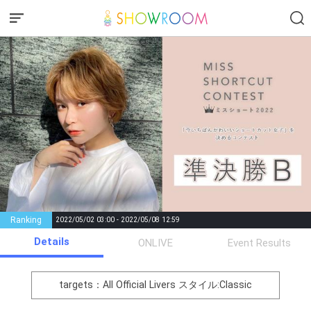
Ranking
2022/05/02 03:00 - 2022/05/08 12:59
Details
Gifting
Comments
ONLIVE
Event Results
Throw gifts to the stage and join
You can post comments. Please
the live performance.
refrain from posting comments
targets：All Official Livers
スタイル:Classic
First, try throwing free Stars
that may offend performers or
(once a day)! You can also charge
other users.