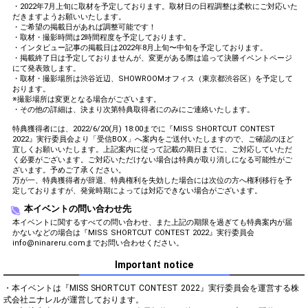
・2022年7月上旬に取材を予定しております。取材日の日程調整は柔軟にご対応いた
だきますようお願いいたします。
・ご希望の掲載日があれば調整可能です！
・取材・撮影時間は2時間程度を予定しております。
・インタビュー記事の掲載日は2022年8月上旬〜中旬を予定しております。
・掲載終了日は予定しておりませんが、変更がある際は追って決勝イベントページ
にて発表致します。
・取材・撮影場所は渋谷近辺、SHOWROOMオフィス（東京都渋谷区）を予定して
おります。
※撮影場所は変更となる場合がございます。
・その他の詳細は、決まり次第特典取得者にのみにご連絡いたします。
特典獲得者には、2022/6/20(月) 18:00までに『MISS SHORTCUT CONTEST
2022』実行委員会より「受信BOX」へ案内をご送付いたしますので、ご確認のほど
宜しくお願いいたします。上記案内に従って記載の期日までに、ご対応していただ
く必要がございます。ご対応いただけない場合は特典が取り消しになる可能性がご
ざいます。予めご了承ください。
万が一、特典獲得者が辞退、特典権利を失効した場合には次位の方へ権利移行を予
定しておりますが、発覚時期によっては対応できない場合がございます。
本イベントの問い合わせ先
本イベントに関するすべての問い合わせ、また上記の期限を過ぎても特典案内が届
かないなどの場合は『MISS SHORTCUT CONTEST 2022』実行委員会
info@ninareru.comまでお問い合わせください。
Important notice
・本イベントは『MISS SHORTCUT CONTEST 2022』実行委員会を運営する株
式会社ニナレルが運営しております。
