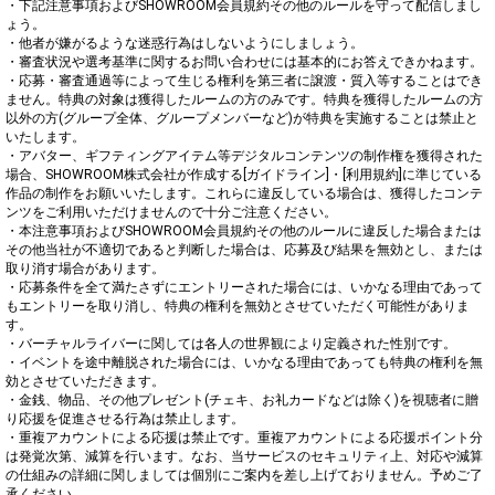
・下記注意事項およびSHOWROOM会員規約その他のルールを守って配信しまし
ょう。

・他者が嫌がるような迷惑行為はしないようにしましょう。

・審査状況や選考基準に関するお問い合わせには基本的にお答えできかねます。

・応募・審査通過等によって生じる権利を第三者に譲渡・質入等することはでき
ません。特典の対象は獲得したルームの方のみです。特典を獲得したルームの方
以外の方(グループ全体、グループメンバーなど)が特典を実施することは禁止と
いたします。

・アバター、ギフティングアイテム等デジタルコンテンツの制作権を獲得された
場合、SHOWROOM株式会社が作成する[ガイドライン]・[利用規約]に準じている
作品の制作をお願いいたします。これらに違反している場合は、獲得したコンテ
ンツをご利用いただけませんので十分ご注意ください。

・本注意事項およびSHOWROOM会員規約その他のルールに違反した場合または
その他当社が不適切であると判断した場合は、応募及び結果を無効とし、または
取り消す場合があります。

・応募条件を全て満たさずにエントリーされた場合には、いかなる理由であって
もエントリーを取り消し、特典の権利を無効とさせていただく可能性がありま
す。

・バーチャルライバーに関しては各人の世界観により定義された性別です。

・イベントを途中離脱された場合には、いかなる理由であっても特典の権利を無
効とさせていただきます。

・金銭、物品、その他プレゼント(チェキ、お礼カードなどは除く)を視聴者に贈
り応援を促進させる行為は禁止します。

・重複アカウントによる応援は禁止です。重複アカウントによる応援ポイント分
は発覚次第、減算を行います。なお、当サービスのセキュリティ上、対応や減算
の仕組みの詳細に関しましては個別にご案内を差し上げておりません。予めご了
承ください。
