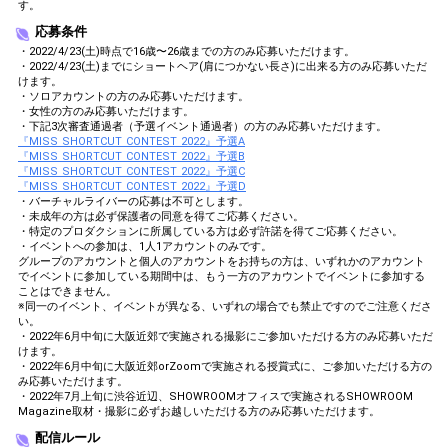
す。
応募条件
・2022/4/23(土)時点で16歳〜26歳までの方のみ応募いただけます。
・2022/4/23(土)までにショートヘア(肩につかない長さ)に出来る方のみ応募いただ
けます。
・ソロアカウントの方のみ応募いただけます。
・女性の方のみ応募いただけます。
・下記3次審査通過者（予選イベント通過者）の方のみ応募いただけます。
『MISS SHORTCUT CONTEST 2022』予選A
『MISS SHORTCUT CONTEST 2022』予選B
『MISS SHORTCUT CONTEST 2022』予選C
『MISS SHORTCUT CONTEST 2022』予選D
・バーチャルライバーの応募は不可とします。
・未成年の方は必ず保護者の同意を得てご応募ください。
・特定のプロダクションに所属している方は必ず許諾を得てご応募ください。
・イベントへの参加は、1人1アカウントのみです。
グループのアカウントと個人のアカウントをお持ちの方は、いずれかのアカウント
でイベントに参加している期間中は、もう一方のアカウントでイベントに参加する
ことはできません。
※同一のイベント、イベントが異なる、いずれの場合でも禁止ですのでご注意くださ
い。
・2022年6月中旬に大阪近郊で実施される撮影にご参加いただける方のみ応募いただ
けます。
・2022年6月中旬に大阪近郊orZoomで実施される授賞式に、ご参加いただける方の
み応募いただけます。
・2022年7月上旬に渋谷近辺、SHOWROOMオフィスで実施されるSHOWROOM
Magazine取材・撮影に必ずお越しいただける方のみ応募いただけます。
配信ルール