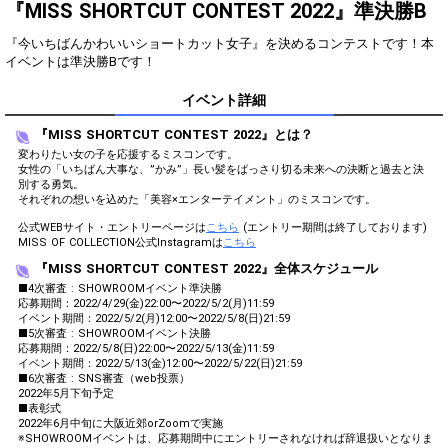
Show Gold to purchase gifts
『MISS SHORTCUT CONTEST 2022』準決勝B
(available from 1 JPY)! When you
continue to send gifts to the
『今いちばんかわいいショートカット女子』を決めるコンテストです！本
performer(s), the performer's
イベントは準決勝Bです！
popularity ranking and your
ranking go up.
イベント詳細
To cheer on performers, you can
send them gifts.
To send performers paid items,
『MISS SHORTCUT CONTEST 2022』とは？
you must use Show Gold.
変わりたい女の子を応援するミスコンです。
女性の「いちばん大事な、”かみ”」⻑い髪をばっさり切る未来への決断と過去と決
別する勇気。
それぞれの想いを込めた「美容×エンターテイメント」のミスコンです。
Close
公式WEBサイト・エントリーページは
こちら
(エントリー期間は終了しております)
MISS OF COLLECTION公式Instagramは
こちら
『MISS SHORTCUT CONTEST 2022』全体スケジュール
■4次審査 : SHOWROOMイベント準決勝
応募期間：2022/4/29(金)22:00〜2022/5/2(月)11:59
イベント期間：2022/5/2(月)12:00〜2022/5/8(日)21:59
■5次審査 : SHOWROOMイベント決勝
応募期間：2022/5/8(日)22:00〜2022/5/13(金)11:59
イベント期間：2022/5/13(金)12:00〜2022/5/22(日)21:59
■6次審査 : SNS審査（web投票）
2022年5月下旬予定
■表彰式
2022年6月中旬に大阪近郊orZoomで実施
※SHOWROOMイベントは、応募期間中にエントリーされなければ辞退扱いとなりま