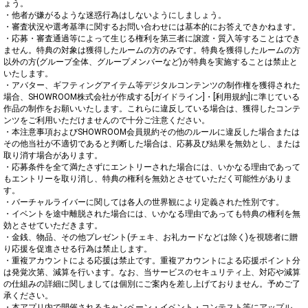
ょう。

・他者が嫌がるような迷惑行為はしないようにしましょう。

・審査状況や選考基準に関するお問い合わせには基本的にお答えできかねます。

・応募・審査通過等によって生じる権利を第三者に譲渡・質入等することはでき
ません。特典の対象は獲得したルームの方のみです。特典を獲得したルームの方
以外の方(グループ全体、グループメンバーなど)が特典を実施することは禁止と
いたします。

・アバター、ギフティングアイテム等デジタルコンテンツの制作権を獲得された
場合、SHOWROOM株式会社が作成する[ガイドライン]・[利用規約]に準じている
作品の制作をお願いいたします。これらに違反している場合は、獲得したコンテ
ンツをご利用いただけませんので十分ご注意ください。

・本注意事項およびSHOWROOM会員規約その他のルールに違反した場合または
その他当社が不適切であると判断した場合は、応募及び結果を無効とし、または
取り消す場合があります。

・応募条件を全て満たさずにエントリーされた場合には、いかなる理由であって
もエントリーを取り消し、特典の権利を無効とさせていただく可能性がありま
す。

・バーチャルライバーに関しては各人の世界観により定義された性別です。

・イベントを途中離脱された場合には、いかなる理由であっても特典の権利を無
効とさせていただきます。

・金銭、物品、その他プレゼント(チェキ、お礼カードなどは除く)を視聴者に贈
り応援を促進させる行為は禁止します。

・重複アカウントによる応援は禁止です。重複アカウントによる応援ポイント分
は発覚次第、減算を行います。なお、当サービスのセキュリティ上、対応や減算
の仕組みの詳細に関しましては個別にご案内を差し上げておりません。予めご了
承ください。

・本アプリ内で開催されるキャンペーン・イベント・コンテスト等にアップル