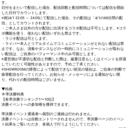
す。
日付をまたいで配信した場合、配信回数と配信時間については配信を開始
した日付でカウントします。
※例)4/1 23:05 ～ 24:05にて配信した場合、その配信は「4/1の60分間の配
信」としてカウントされます。
・ご本人さま以外の方が配信に出演するコラボ配信は不可とします。※コラ
ボ機能を使う、使わない配信いずれも禁止です。
・ラジオ配信は可とします。
・ライバー本人とリアルタイムでコミュニケーションがとれない配信は禁
止です。なお、演奏やダンスなどの一時的にコミュニケーションが取れな
い配信は、ご自身のパフォーマンス中のみ可能とします。
※運営側が不適切な配信と判断した際は、厳重注意もしくはイベントを辞退
していただく可能性がありますので、予めご了承ください。
※SHOWROOMの障害によって配信できない状況の場合は、ご自身の判断で
振替配信を行ってください。お知らせ・メッセージによる通知がない限
り、代わりの配信時間はございません。
▼特典
☆準決勝特典
【各準決勝ランキング1〜10位】
決勝イベントへの参加権を獲得できます。
準決勝イベント通過者へ個別のご連絡は行われません。
決勝イベントへは自動エントリーされませんので、準決勝ページのイベン
ト結果をご覧いただき、各個人で行うようにしてください。