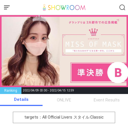
Ranking
2022/04/09 03:00 - 2022/04/15 12:59
Details
Gifting
Comments
ONLIVE
Event Results
Throw gifts to the stage and join
You can post comments. Please
the live performance.
refrain from posting comments
targets：All Official Livers
スタイル:Classic
First, try throwing free Stars
that may offend performers or
(once a day)! You can also charge
other users.