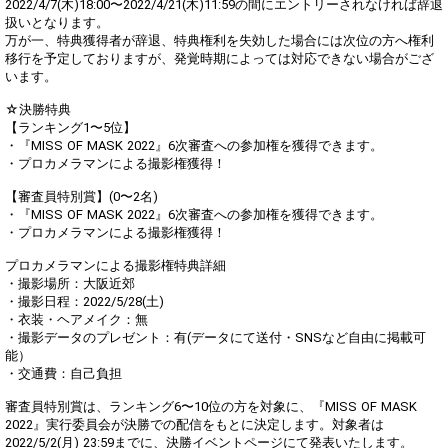
2022/4/7(木)18:00〜2022/4/21(木)11:59の間にエントリーされなければ辞退
扱いとなります。
万が一、特典獲得者が辞退、特典権利を失効した場合には次位の方へ権利
移行を予定しておりますが、発覚時期によっては対応できない場合がござ
います。
☆決勝特典
【ランキング1〜5位】
・『MISS OF MASK 2022』6次審査への参加権を獲得できます。
・プロカメラマンによる撮影権獲得！
【審査員特別賞】(0〜2名)
・『MISS OF MASK 2022』6次審査への参加権を獲得できます。
・プロカメラマンによる撮影権獲得！
プロカメラマンによる撮影権特典詳細
・撮影場所：大阪近郊
・撮影日程：2022/5/28(土)
・衣装・ヘアメイク：無
・撮影データのプレゼント：有(データにて送付・SNSなど自由に掲載可
能）
・交通費：自己負担
審査員特別賞は、ランキング6〜10位の方を対象に、『MISS OF MASK
2022』実行委員会が決勝での配信をもとに決定します。対象者は
2022/5/2(月) 23:59までに、決勝イベントページにて発表いたします。