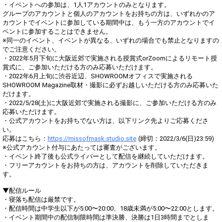
・イベントへの参加は、1人1アカウントのみとなります。
グループのアカウントと個人のアカウントをお持ちの方は、いずれかのア
カウントでイベントに参加している期間中は、もう一方のアカウントでイ
ベントに参加することはできません。
※同一のイベント、イベントが異なる、いずれの場合でも禁止となりますの
でご注意ください。
・2022年5月下旬に大阪近郊で実施される授賞式orZoomによるリモート授
賞式に、ご参加いただける方のみ応募いただけます。
・2022年6月上旬に渋谷近辺、SHOWROOMオフィスで実施される
SHOWROOM Magazine取材・撮影に必ずお越しいただける方のみ応募いた
だけます。
・2022/5/28(土)に大阪近郊で実施される撮影に、ご参加いただける方のみ
応募いただけます。
・公式アカウントをお持ちでない方は、以下リンク先よりご応募くださ
い。
応募はこちら：
https://missofmask.studio.site
(締切：2022/3/6(日)23:59)
※公式アカウント付与にあたっては審査がございます。
・イベント終了後も公式ライバーとして配信を継続していただけます。
・フリーアカウントをお持ちの方は、アカウントを削除していただきま
す。
▼配信ルール
・寝落ち配信は厳禁です。
・配信時間は中学生以下が5:00〜20:00、18歳未満が5:00〜22:00とします。
・イベント期間中の配信制限時間は準決勝、決勝は1日3時間までとしま