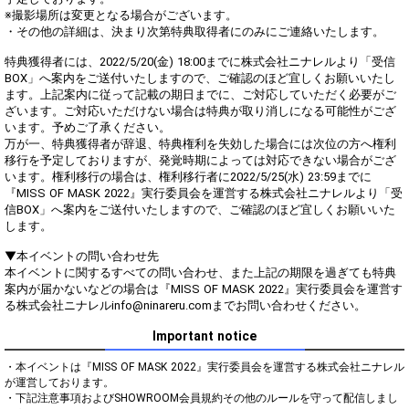
※撮影場所は変更となる場合がございます。
・その他の詳細は、決まり次第特典取得者にのみにご連絡いたします。
特典獲得者には、2022/5/20(金) 18:00までに株式会社ニナレルより「受信
BOX」へ案内をご送付いたしますので、ご確認のほど宜しくお願いいたし
ます。上記案内に従って記載の期日までに、ご対応していただく必要がご
ざいます。ご対応いただけない場合は特典が取り消しになる可能性がござ
います。予めご了承ください。
万が一、特典獲得者が辞退、特典権利を失効した場合には次位の方へ権利
移行を予定しておりますが、発覚時期によっては対応できない場合がござ
います。権利移行の場合は、権利移行者に2022/5/25(水) 23:59までに
『MISS OF MASK 2022』実行委員会を運営する株式会社ニナレルより「受
信BOX」へ案内をご送付いたしますので、ご確認のほど宜しくお願いいた
します。
▼本イベントの問い合わせ先
本イベントに関するすべての問い合わせ、また上記の期限を過ぎても特典
案内が届かないなどの場合は『MISS OF MASK 2022』実行委員会を運営す
る株式会社ニナレルinfo@ninareru.comまでお問い合わせください。
Important notice
・本イベントは『MISS OF MASK 2022』実行委員会を運営する株式会社ニナレル
が運営しております。

・下記注意事項およびSHOWROOM会員規約その他のルールを守って配信しまし