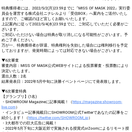
特典獲得者には、2022/5/2(月)23:59までに『MISS OF MASK 2022』実行委
員会を運営する株式会社ニナレルより「受信BOX」へ案内をご送付いたし
ますので、ご確認のほど宜しくお願いいたします。
上記案内に従って2022/5/4(水)23:59までに、ご対応していただく必要がご
ざいます。
ご対応いただけない場合は特典が取り消しになる可能性がございます。予
めご了承ください。
万が一、特典獲得者が辞退、特典権利を失効した場合には権利移行を予定
しておりますが、発覚時期によっては対応できない場合がございます。
▼6次審査
審査内容：MISS OF MASK公式WEBサイトによる投票審査・投票数により
決定いたします。
選出人数：2名
結果発表日：2022年5月中旬に決勝イベントページにて発表致します。
▼6次審査特典
【グランプリ】(1名)
・SHOWROOM Magazineに記事掲載！（
https://magazine.showroom-
live.com
）
・インタビュー記事掲載日にSHOWROOM公式Twitterであなたの記事をご
紹介します！（
https://twitter.com/SHOWROOM_jp
）
・3大都市での巨大広告に掲載！
・2022年5月下旬に大阪近郊で実施される授賞式orZoomによるリモート授