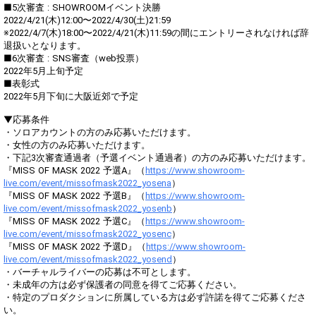
■5次審査 : SHOWROOMイベント決勝
2022/4/21(木)12:00〜2022/4/30(土)21:59
※2022/4/7(木)18:00〜2022/4/21(木)11:59の間にエントリーされなければ辞
退扱いとなります。
■6次審査 : SNS審査（web投票）
2022年5月上旬予定
■表彰式
2022年5月下旬に大阪近郊で予定
▼応募条件
・ソロアカウントの方のみ応募いただけます。
・女性の方のみ応募いただけます。
・下記3次審査通過者（予選イベント通過者）の方のみ応募いただけます。
『MISS OF MASK 2022 予選A』（
https://www.showroom-
live.com/event/missofmask2022_yosena
）
『MISS OF MASK 2022 予選B』（
https://www.showroom-
live.com/event/missofmask2022_yosenb
）
『MISS OF MASK 2022 予選C』（
https://www.showroom-
live.com/event/missofmask2022_yosenc
）
『MISS OF MASK 2022 予選D』（
https://www.showroom-
live.com/event/missofmask2022_yosend
）
・バーチャルライバーの応募は不可とします。
・未成年の方は必ず保護者の同意を得てご応募ください。
・特定のプロダクションに所属している方は必ず許諾を得てご応募くださ
い。