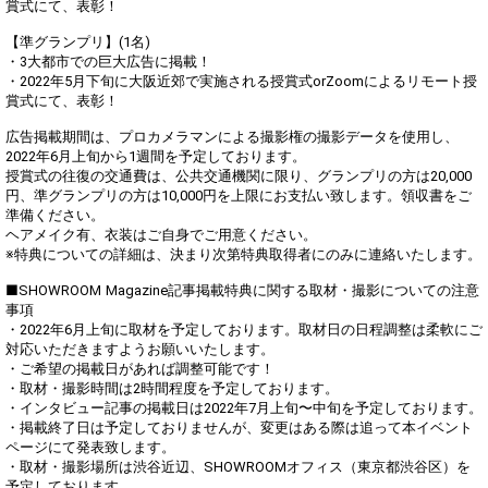
賞式にて、表彰！
【準グランプリ】(1名)
・3大都市での巨大広告に掲載！
・2022年5月下旬に大阪近郊で実施される授賞式orZoomによるリモート授
賞式にて、表彰！
広告掲載期間は、プロカメラマンによる撮影権の撮影データを使用し、
2022年6月上旬から1週間を予定しております。
授賞式の往復の交通費は、公共交通機関に限り、グランプリの方は20,000
円、準グランプリの方は10,000円を上限にお支払い致します。領収書をご
準備ください。
ヘアメイク有、衣装はご自身でご用意ください。
※特典についての詳細は、決まり次第特典取得者にのみに連絡いたします。
■SHOWROOM Magazine記事掲載特典に関する取材・撮影についての注意
事項
・2022年6月上旬に取材を予定しております。取材日の日程調整は柔軟にご
対応いただきますようお願いいたします。
・ご希望の掲載日があれば調整可能です！
・取材・撮影時間は2時間程度を予定しております。
・インタビュー記事の掲載日は2022年7月上旬〜中旬を予定しております。
・掲載終了日は予定しておりませんが、変更はある際は追って本イベント
ページにて発表致します。
・取材・撮影場所は渋谷近辺、SHOWROOMオフィス（東京都渋谷区）を
予定しております。