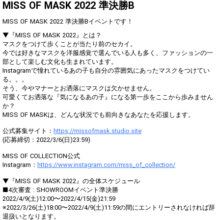
Show Gold to purchase gifts
MISS OF MASK 2022 準決勝B
(available from 1 JPY)! When you
continue to send gifts to the
MISS OF MASK 2022 準決勝Bイベントです！
performer(s), the performer's
popularity ranking and your
▼『MISS OF MASK 2022』とは？
ranking go up.
マスクをつけて歩くことが当たり前のセカイ。
To cheer on performers, you can
今では好きなマスクを洋服感覚で選んでいる人も多く、ファッションの一
send them gifts.
部として楽しむ文化も生まれています。
To send performers paid items,
Instagramで憧れているあの子も自分の雰囲気にあったマスクをつけてい
you must use Show Gold.
る。。。
そう、今やマナーとお洒落にマスクは欠かせません。
可愛くてお洒落な『気になるあの子』になる第一歩をここから歩みません
か？
Close
MISS OF MASKは、どんな状況でも前向きなあなたを応援します。
公式募集サイト：
https://missofmask.studio.site
(応募締切：2022/3/6(日)23:59)
MISS OF COLLECTION公式
Instagram：
https://www.instagram.com/miss_of_collection/
▼『MISS OF MASK 2022』の全体スケジュール
■4次審査 : SHOWROOMイベント準決勝
2022/4/9(土)12:00〜2022/4/15(金)21:59
※2022/3/26(土)18:00〜2022/4/9(土)11:59の間にエントリーされなければ辞
退扱いとなります。