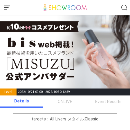
Level
2022/10/24 09:00 - 2022/10/30 12:59
number of
Details
ONLIVE
Event Results
Rema
Level
Points
List of Goal
positions
rks
remaining
1
0
Event Begins!
targets：All Livers
スタイル:Classic
オリジナルアバター制作権獲
2
500000