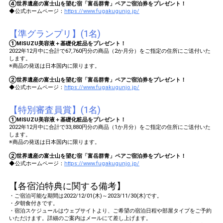
④世界遺産の富士山を望む宿「富岳群青」ペアご宿泊券をプレゼント！
◆公式ホームページ：
https://www.fugakugunjo.jp/
【準グランプリ】(1名)
①MISUZU美容液＋基礎化粧品をプレゼント！
2022年12月中に合計で67,760円分の商品（2か月分）をご指定の住所にご送付いた
します。
※商品の発送は日本国内に限ります。
②世界遺産の富士山を望む宿「富岳群青」ペアご宿泊券をプレゼント！
◆公式ホームページ：
https://www.fugakugunjo.jp/
【特別審査員賞】(1名)
①MISUZU美容液＋基礎化粧品をプレゼント！
2022年12月中に合計で33,880円分の商品（1か月分）をご指定の住所にご送付いた
します。
※商品の発送は日本国内に限ります。
②世界遺産の富士山を望む宿「富岳群青」ペアご宿泊券をプレゼント！
◆公式ホームページ：
https://www.fugakugunjo.jp/
【各宿泊特典に関する備考】
・ご宿泊可能な期間は2022/12/01(木)～2023/11/30(木)です。
・夕朝食付きです。
・宿泊スケジュールはウェブサイトより、ご希望の宿泊日程や部屋タイプをご予約
いただけます。詳細のご案内はメールにて差し上げます。