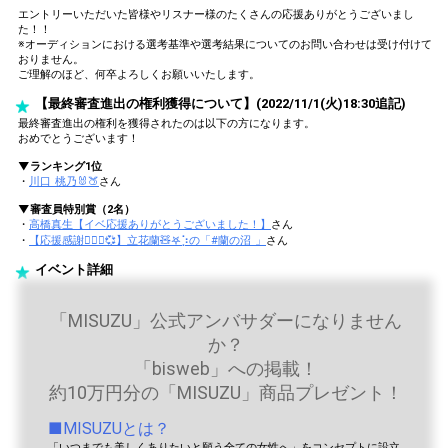
エントリーいただいた皆様やリスナー様のたくさんの応援ありがとうございまし
た！！
※オーディションにおける選考基準や選考結果についてのお問い合わせは受け付けて
おりません。
ご理解のほど、何卒よろしくお願いいたします。
【最終審査進出の権利獲得について】(2022/11/1(火)18:30追記)
最終審査進出の権利を獲得されたのは以下の方になります。
おめでとうございます！
▼ランキング1位
・
川口 桃乃🐰🍑
さん
▼審査員特別賞（2名）
・
高橋真生【イベ応援ありがとうございました！】
さん
・
【応援感謝🙇🏻‍♂️💞】立花蘭🧸𖤐⡱の「#蘭の沼 」
さん
イベント詳細
「MISUZU」公式アンバサダーになりません
か？
「bisweb」への掲載！
約10万円分の「MISUZU」商品プレゼント！
■MISUZUとは？
「いつまでも美しくありたいと願う全ての女性へ」をコンセプトに設立