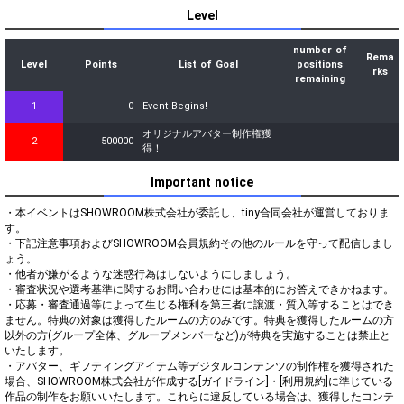
Level
number of
Rema
Level
Points
List of Goal
positions
rks
remaining
1
0
Event Begins!
オリジナルアバター制作権獲
2
500000
得！
Important notice
・本イベントはSHOWROOM株式会社が委託し、tiny合同会社が運営しておりま
す。

・下記注意事項およびSHOWROOM会員規約その他のルールを守って配信しまし
ょう。

・他者が嫌がるような迷惑行為はしないようにしましょう。

・審査状況や選考基準に関するお問い合わせには基本的にお答えできかねます。

・応募・審査通過等によって生じる権利を第三者に譲渡・質入等することはでき
ません。特典の対象は獲得したルームの方のみです。特典を獲得したルームの方
以外の方(グループ全体、グループメンバーなど)が特典を実施することは禁止と
いたします。

・アバター、ギフティングアイテム等デジタルコンテンツの制作権を獲得された
場合、SHOWROOM株式会社が作成する[ガイドライン]・[利用規約]に準じている
作品の制作をお願いいたします。これらに違反している場合は、獲得したコンテ