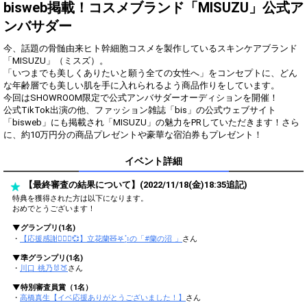
得！
bisweb掲載！コスメブランド「MISUZU」公式ア
ンバサダー
Gifting
Comments
今、話題の骨髄由来ヒト幹細胞コスメを製作しているスキンケアブランド
Throw gifts to the stage and join
You can post comments. Please
「MISUZU」（ミスズ）。
the live performance.
refrain from posting comments
「いつまでも美しくありたいと願う全ての女性へ」をコンセプトに、どん
First, try throwing free Stars
that may offend performers or
な年齢層でも美しい肌を手に入れられるよう商品作りをしています。
(once a day)! You can also charge
other users.
今回はSHOWROOM限定で公式アンバサダーオーディションを開催！
Show Gold to purchase gifts
公式TikTok出演の他、ファッション雑誌「bis」の公式ウェブサイト
(available from 1 JPY)! When you
「bisweb」にも掲載され「MISUZU」の魅力をPRしていただきます！さら
continue to send gifts to the
に、約10万円分の商品プレゼントや豪華な宿泊券もプレゼント！
performer(s), the performer's
popularity ranking and your
ranking go up.
イベント詳細
To cheer on performers, you can
send them gifts.
【最終審査の結果について】(2022/11/18(金)18:35追記)
To send performers paid items,
特典を獲得された方は以下になります。
you must use Show Gold.
おめでとうございます！
▼グランプリ(1名)
・
【応援感謝🙇🏻‍♂️💞】立花蘭🧸𖤐⡱の「#蘭の沼 」
さん
Close
▼準グランプリ(1名)
・
川口 桃乃🐰🍑
さん
▼特別審査員賞（1名）
・
高橋真生【イベ応援ありがとうございました！】
さん