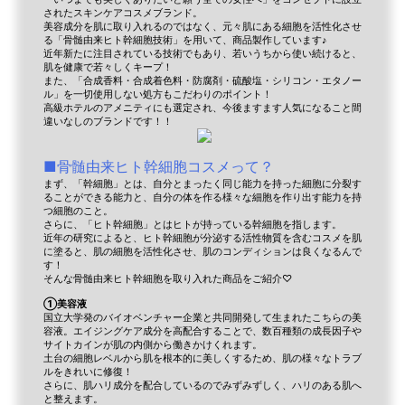
されたスキンケアコスメブランド。
美容成分を肌に取り入れるのではなく、元々肌にある細胞を活性化させ
る「骨髄由来ヒト幹細胞技術」を用いて、商品製作しています♪
近年新たに注目されている技術でもあり、若いうちから使い続けると、
肌を健康で若々しくキープ！
また、「合成香料・合成着色料・防腐剤・硫酸塩・シリコン・エタノー
ル」を一切使用しない処方もこだわりのポイント！
高級ホテルのアメニティにも選定され、今後ますます人気になること間
違いなしのブランドです！！
■骨髄由来ヒト幹細胞コスメって？
まず、「幹細胞」とは、自分とまったく同じ能力を持った細胞に分裂す
ることができる能力と、自分の体を作る様々な細胞を作り出す能力を持
つ細胞のこと。
さらに、「ヒト幹細胞」とはヒトが持っている幹細胞を指します。
近年の研究によると、ヒト幹細胞が分泌する活性物質を含むコスメを肌
に塗ると、肌の細胞を活性化させ、肌のコンディションは良くなるんで
す！
そんな骨髄由来ヒト幹細胞を取り入れた商品をご紹介♡
①美容液
国立大学発のバイオベンチャー企業と共同開発して生まれたこちらの美
容液。エイジングケア成分を高配合することで、数百種類の成長因子や
サイトカインが肌の内側から働きかけくれます。
土台の細胞レベルから肌を根本的に美しくするため、肌の様々なトラブ
ルをきれいに修復！
さらに、肌ハリ成分を配合しているのでみずみずしく、ハリのある肌へ
と整えます。