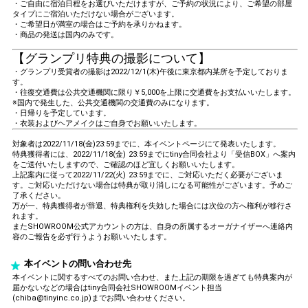
・ご自由に宿泊日程をお選びいただけますが、ご予約の状況により、ご希望の部屋
タイプにご宿泊いただけない場合がございます。
・ご希望日が満室の場合はご予約を承りかねます。
・商品の発送は国内のみです。
【グランプリ特典の撮影について】
・グランプリ受賞者の撮影は2022/12/1(木)午後に東京都内某所を予定しておりま
す。
・往復交通費は公共交通機関に限り￥5,000を上限に交通費をお支払いいたします。
※国内で発生した、公共交通機関の交通費のみになります。
・日帰りを予定しています。
・衣装およびヘアメイクはご自身でお願いいたします。
対象者は2022/11/18(金)23:59までに、本イベントページにて発表いたします。
特典獲得者には、2022/11/18(金) 23:59までにtiny合同会社より「受信BOX」へ案内
をご送付いたしますので、ご確認のほど宜しくお願いいたします。
上記案内に従って2022/11/22(火) 23:59までに、ご対応いただく必要がございま
す。ご対応いただけない場合は特典が取り消しになる可能性がございます。予めご
了承ください。
万が一、特典獲得者が辞退、特典権利を失効した場合には次位の方へ権利が移行さ
れます。
またSHOWROOM公式アカウントの方は、自身の所属するオーガナイザーへ連絡内
容のご報告を必ず行うようお願いいたします。
本イベントの問い合わせ先
本イベントに関するすべてのお問い合わせ、また上記の期限を過ぎても特典案内が
届かないなどの場合はtiny合同会社SHOWROOMイベント担当
(chiba@tinyinc.co.jp)までお問い合わせください。