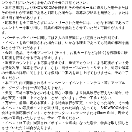
ンツをご利用いただけませんので十分ご注意ください。

・本注意事項およびSHOWROOM会員規約その他のルールに違反した場合または
その他当社が不適切であると判断した場合は、応募及び結果を無効とし、または
取り消す場合があります。

・応募条件を全て満たさずにエントリーされた場合には、いかなる理由であって
もエントリーを取り消し、特典の権利を無効とさせていただく可能性がありま
す。

・バーチャルライバーに関しては各人の世界観により定義された性別です。

・イベントを途中離脱された場合には、いかなる理由であっても特典の権利を無
効とさせていただきます。

・金銭、物品、その他プレゼント(チェキ、お礼カードなどは除く)を視聴者に贈
り応援を促進させる行為は禁止します。

・重複アカウントによる応援は禁止です。重複アカウントによる応援ポイント分
は発覚次第、減算を行います。なお、当サービスのセキュリティ上、対応や減算
の仕組みの詳細に関しましては個別にご案内を差し上げておりません。予めご了
承ください。

・本アプリ内で開催されるキャンペーン・イベント・コンテスト等にアップル
社、グーグル社は一切関係ありません。

・天災、不慮の事故などのやむを得ない事情により特典履行が行えない場合、特
典が変更・補填・中止となることがございます。予めご了承ください。

・万が一、前項に定める事由による特典履行が変更、中止となった場合、その他
本イベントの応援ポイントが取り消しされた場合であっても、SHOWROOM株式
会社は当該応援ポイントにかかるデジタルコンテンツまたはShow Gold、現金そ
の他の返還はいたしません。予めご了承ください。

・イベント終了後に減算されてポイント未達成になった場合、特典は取り消しと
させていただく場合があります。
