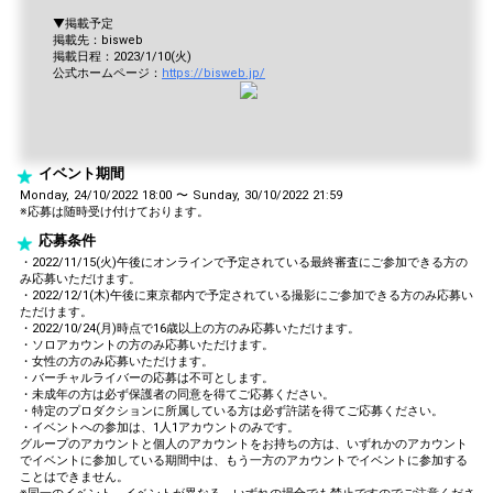
▼掲載予定
掲載先：bisweb
掲載日程：2023/1/10(火)
公式ホームページ：
https://bisweb.jp/
イベント期間
Monday, 24/10/2022 18:00 〜 Sunday, 30/10/2022 21:59
※応募は随時受け付けております。
応募条件
・2022/11/15(火)午後にオンラインで予定されている最終審査にご参加できる方の
み応募いただけます。
・2022/12/1(木)午後に東京都内で予定されている撮影にご参加できる方のみ応募い
ただけます。
・2022/10/24(月)時点で16歳以上の方のみ応募いただけます。
・ソロアカウントの方のみ応募いただけます。
・女性の方のみ応募いただけます。
・バーチャルライバーの応募は不可とします。
・未成年の方は必ず保護者の同意を得てご応募ください。
・特定のプロダクションに所属している方は必ず許諾を得てご応募ください。
・イベントへの参加は、1人1アカウントのみです。
グループのアカウントと個人のアカウントをお持ちの方は、いずれかのアカウント
でイベントに参加している期間中は、もう一方のアカウントでイベントに参加する
ことはできません。