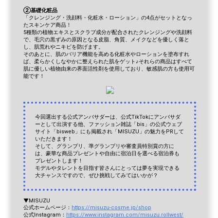
②基礎化粧品
「クレンジング・洗顔料・化粧水・ローション」の4点がセットとなっ
たスキンケア商品！
5種類の植物エキスとスクラブ成分が配合されたクレンジングや洗顔料
で、毛穴の黒ずみの原因となる皮脂、角質、メイクなどを優しく落と
し、肌荒れやニキビを防げます。
そのあとに、肌のバリア機能を高める化粧水やローションを塗布すれ
ば、柔らかくしなやかに整えられた肌をゲット♪それらの商品はすべて
肌に優しい植物由来の界面活性剤を使用しており、敏感肌の方も使用可
能です！
今回選出する公式アンバサダーは、公式TikTokにアンバサダ
ーとして出演する他、ファッション雑誌「bis」の公式ウェブ
サイト「bisweb」にも掲載され「MISUZU」の魅力をPRして
いただきます！
そして、グランプリ、準グランプリや審査員特別賞の方に
は、豪華な商品プレゼントや自由に宿泊日を選べる宿泊券も
プレゼントします！
モデルやタレントを目指す皆さんにとっては夢を実現できる
大チャンスですので、ぜひ挑戦してみてはいかが？
▼MISUZU
公式ホームページ：
https://misuzu-cosme.jp/shop
公式Instagram：
https://www.instagram.com/misuzu.rollwest/