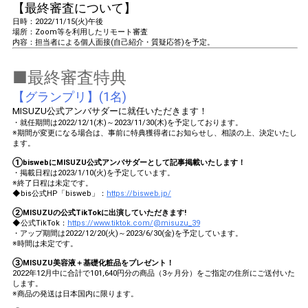
【最終審査について】
日時：2022/11/15(火)午後
場所：Zoom等を利用したリモート審査
内容：担当者による個人面接(自己紹介・質疑応答)を予定。
■最終審査特典
【グランプリ】(1名)
MISUZU公式アンバサダーに就任いただきます！
・就任期間は2022/12/1(木)～2023/11/30(木)を予定しております。
※期間が変更になる場合は、事前に特典獲得者にお知らせし、相談の上、決定いたし
ます。
①biswebにMISUZU公式アンバサダーとして記事掲載いたします！
・掲載日程は2023/1/10(火)を予定しています。
※終了日程は未定です。
◆bis公式HP「bisweb」：
https://bisweb.jp/
②MISUZUの公式TikTokに出演していただきます!
◆公式TikTok：
https://www.tiktok.com/@misuzu_39
・アップ期間は2022/12/20(火)～2023/6/30(金)を予定しています。
※時間は未定です。
③MISUZU美容液＋基礎化粧品をプレゼント！
2022年12月中に合計で101,640円分の商品（3ヶ月分）をご指定の住所にご送付いた
します。
※商品の発送は日本国内に限ります。