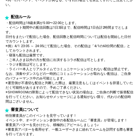
※同一のイベント、イベントが異なる、いずれの場合でも禁止ですのでご注意くださ
い。
配信ルール
・配信時間は18歳未満が5:00〜22:00とします。
・イベント期間中の配信回数は1日3回まで、配信時間は1日合計2時間までとしま
す。
日付をまたいで配信した場合、配信回数と配信時間については配信を開始した日付
でカウントします。
※例）4/1 23:05 ～ 24:05にて配信した場合、その配信は「4/1の60分間の配信」と
してカウントされます。
・寝落ち配信は厳禁です。
・ご本人さま以外の方が配信に出演するコラボ配信は可とします。
・ラジオ配信は可とします。
・ライバー本人とリアルタイムでコミュニケーションがとれない配信は禁止です。
なお、演奏やダンスなどの一時的にコミュニケーションが取れない配信は、ご自身
のパフォーマンス中のみ可能とします。
※運営側が不適切な配信と判断した際は、厳重注意もしくはイベントを辞退していた
だく可能性がありますので、予めご了承ください。
※SHOWROOMの障害によって配信できない状況の場合は、ご自身の判断で振替配信
を行ってください。お知らせやメッセージによる通知がない限り、代わりの配信時
間はございません。
審査員について
特別審査員がこのイベントを見守っています！
イベント中、オーディション参加中の各配信ルームに『審査員』が登場します！
審査員アバターを見かけたら、積極的にアピールしましょう♪
※審査員アバターを着用せず、一般ユーザーさまに紛れてルームを訪問する際も審査
を行っております。