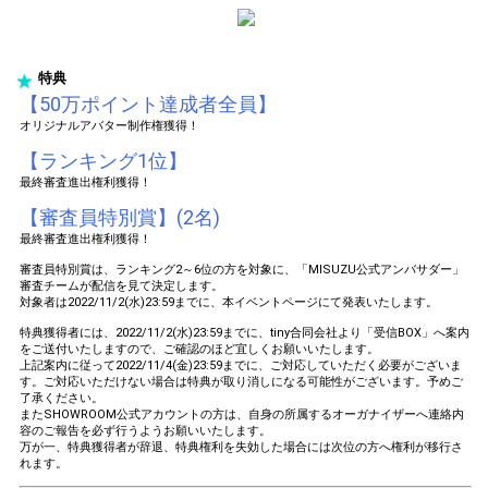
特典
【50万ポイント達成者全員】
オリジナルアバター制作権獲得！
【ランキング1位】
最終審査進出権利獲得！
【審査員特別賞】(2名)
最終審査進出権利獲得！
審査員特別賞は、ランキング2～6位の方を対象に、「MISUZU公式アンバサダー」
審査チームが配信を見て決定します。
対象者は2022/11/2(水)23:59までに、本イベントページにて発表いたします。
特典獲得者には、2022/11/2(水)23:59までに、tiny合同会社より「受信BOX」へ案内
をご送付いたしますので、ご確認のほど宜しくお願いいたします。
上記案内に従って2022/11/4(金)23:59までに、ご対応していただく必要がございま
す。ご対応いただけない場合は特典が取り消しになる可能性がございます。予めご
了承ください。
またSHOWROOM公式アカウントの方は、自身の所属するオーガナイザーへ連絡内
容のご報告を必ず行うようお願いいたします。
万が一、特典獲得者が辞退、特典権利を失効した場合には次位の方へ権利が移行さ
れます。