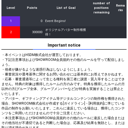
number of
Rema
Level
Points
List of Goal
positions
rks
remaining
1
0
Event Begins!
オリジナルアバター制作権獲
2
300000
得！
Important notice
・本イベントはHSDM株式会社が運営しております。

・下記注意事項およびSHOWROOM会員規約その他のルールを守って配信しまし
ょう。

・他者が嫌がるような迷惑行為はしないようにしましょう。

・審査状況や選考基準に関するお問い合わせには基本的にお答えできかねます。

・応募・審査通過等によって生じる権利を第三者に譲渡・質入等することはでき
ません。特典の対象は獲得したルームの方のみです。特典を獲得したルームの方
以外の方(グループ全体、グループメンバーなど)が特典を実施することは禁止と
いたします。

・アバター、ギフティングアイテム等デジタルコンテンツの制作権を獲得された
場合、SHOWROOM株式会社が作成する[ガイドライン]・[利用規約]に準じている
作品の制作をお願いいたします。これらに違反している場合は、獲得したコンテ
ンツをご利用いただけませんので十分ご注意ください。

・本注意事項およびSHOWROOM会員規約その他のルールに違反した場合または
その他当社が不適切であると判断した場合は、応募及び結果を無効とし、または
取り消す場合があります。
