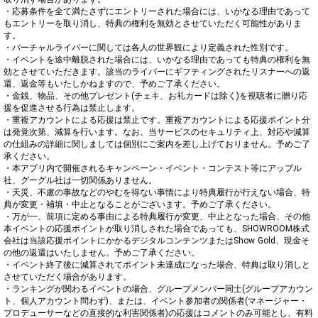
・応募条件を全て満たさずにエントリーされた場合には、いかなる理由であって
もエントリーを取り消し、特典の権利を無効とさせていただく可能性がありま
す。

・バーチャルライバーに関しては各人の世界観により定義された性別です。

・イベントを途中離脱された場合には、いかなる理由であっても特典の権利を無
効とさせていただきます。該当のライバーにギフティングされたリスナーへの返
還、返金等もいたしかねますので、予めご了承ください。

・金銭、物品、その他プレゼント(チェキ、お礼カードは除く)を視聴者に贈り応
援を促進させる行為は禁止します。

・重複アカウントによる応援は禁止です。重複アカウントによる応援ポイント分
は発覚次第、減算を行います。なお、当サービスのセキュリティ上、対応や減算
の仕組みの詳細に関しましては個別にご案内を差し上げておりません。予めご了
承ください。

・本アプリ内で開催されるキャンペーン・イベント・コンテスト等にアップル
社、グーグル社は一切関係ありません。

・天災、不慮の事故などのやむを得ない事情により特典履行が行えない場合、特
典が変更・補填・中止となることがございます。予めご了承ください。

・万が一、前項に定める事由による特典履行が変更、中止となった場合、その他
本イベントの応援ポイントが取り消しされた場合であっても、SHOWROOM株式
会社は当該応援ポイントにかかるデジタルコンテンツまたはShow Gold、現金そ
の他の返還はいたしません。予めご了承ください。

・イベント終了後に減算されてポイント未達成になった場合、特典は取り消しと
させていただく場合があります。

・ランキングが関わるイベントの場合、グループメンバー同士(グループアカウン
ト、個人アカウント問わず)、または、イベント参加者の関係者(マネージャー・
プロデューサーなどの直接的な利害関係者)の応援はコメントのみ可能とし、有料