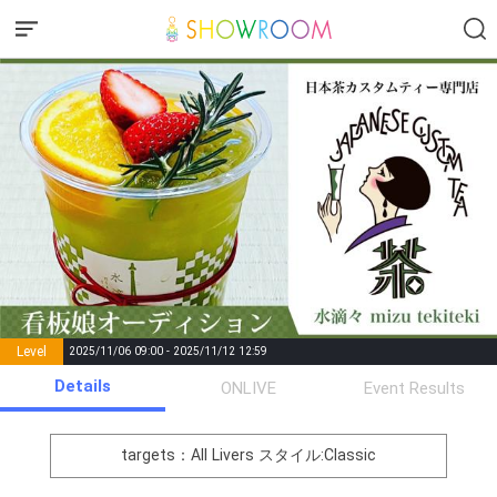
Level
2025/11/06 09:00 - 2025/11/12 12:59
number of
Details
ONLIVE
Event Results
Rema
Level
Points
List of Goal
positions
rks
remaining
1
0
Event Begins!
targets：All Livers
スタイル:Classic
オリジナルアバター制作権獲
2
300000