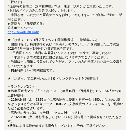
て行います。
※撮影時の着物は『浅草愛和服』本店（東京・浅草）がご用意いたします。
※お顔のメイクのみご自身でお願いいたします。
・撮影させていただいた写真データをお渡しいたしますのでご自身の活動にご活
用ください。
衣装協力／『浅草愛和服』
公式ホームページ
http://aiwafuku.com
★『水滴々』にて1日店長イベント開催権獲得！（希望者のみ）
・開催日程は、特典獲得者及び『水滴々』のスケジュールを調整した上で決定、
2026年1月中旬～3月中旬の間で実施予定です。
・1日店長イベント当日の衣装及びヘアメイクはご自身でご準備ください。
・『水滴々』までの交通費は自己負担となりますのでご了承ください。
・当日は主に簡単な接客をしていただき、ファンの方が来店された場合は交流も
していただきます。
・拘束時間は4～5時間程度です。
★『水滴々』でご利用いただけるドリンクチケットを5枚贈呈！
＜ランキング2位＞
★秋葉原観光マップ「アド街っぷ」（毎月10日・6万部発行）にてご本人の告知
広告枠獲得！
・2026/2/18（水）23:59までに広告制作に使用するデータ（350dpi以上のお顔
がはっきりと分かる画像データ・100～200文字程度のプロフィール）をご提出い
ただく必要がございます。
・広告枠のサイズは、タテ55mm×ヨコ98mmです。
・2026/3/10（火）発行号もしくは4/10（金）発行号にて掲載させていただきま
す。
※状況により掲載が前後する場合もございます。予めご了承ください。