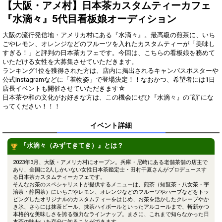
得！
【大阪・アメ村】日本茶カスタムティーカフェ
『水滴々』5代目看板娘オーディション
Gifting
Comments
大阪の流行発信地・アメリカ村にある『水滴々』。最高級の煎茶に、いち
Throw gifts to the stage and join
You can post comments. Please
ごやレモン、オレンジなどのフルーツを入れたカスタムティーが「美味し
the live performance.
refrain from posting comments
すぎる！」と評判の日本茶カフェです。今回は、こちらの看板娘を務めて
First, try throwing free Stars
that may offend performers or
いただける女性を大募集させていただきます。
(once a day)! You can also charge
other users.
ランキング1位を獲得された方は、店内に掲出されるキャンバスポスターや
Show Gold to purchase gifts
公式Instagramなどに「着物姿」で登場決定！！なおかつ、希望者には1日
(available from 1 JPY)! When you
店長イベントも開催させていただきます☆
continue to send gifts to the
日本茶や和の文化がお好きな方は、この機会にぜひ『水滴々』の“顔”にな
performer(s), the performer's
popularity ranking and your
ってください！！！
ranking go up.
To cheer on performers, you can
イベント詳細
send them gifts.
To send performers paid items,
『水滴々（みずてきてき）』とは？
you must use Show Gold.
2023年3月、大阪・アメリカ村にオープン。兵庫・尼崎にある老舗茶舗の店主で
あり、全国に2人しかいない女性日本茶鑑定士・田村千夏さんがプロデュースす
る日本茶カスタムティーカフェです。
Close
そんなお茶のスペシャリストが提供するメニューは、煎茶（知覧茶・八女茶・宇
治茶・静岡茶）にいちごやレモン、オレンジなどのフルーツやハーブなどをトッ
ピングしたオリジナルのカスタムティーをはじめ、お茶を活かしたクレープやか
き氷、さらには抹茶ビール、抹茶ハイボールといったアルコールまで、斬新かつ
本格的な美味しさを誇る強力なラインナップ。まさに、これまで知らなかった日
本茶の味わいを存分に知ることができます。