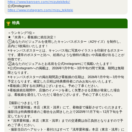
https://www.kanroen.com/mizutekiteki/
公式Instagram
https://www.instagram.com/mizu_tekiteki
特典
＜ランキング1位＞
★『水滴々』看板娘に就任決定！
①あなたのビジュアルを使用したキャンバスポスター（A2サイズ）を制作し、
店内に1枚掲出いたします！
※キャンバスポスターとは、キャンバス地に写真やイラストを印刷するポスター
です。通常のポスターと比べ、絵画のような独特の風合いや高級感が出ることが
特徴です。
②あなたのビジュアルとお名前を公式Instagramにて掲載いたします！
※公式Instagramへの掲載は、2026年1月中旬～3月中旬の間で実施、期間は無期
限となります。
※キャンバスポスターの掲出期間及び看板娘の任期は、2026年1月中旬～3月中旬
予定となります。確定した日程は特典獲得者にのみお知らせいたします。
※看板娘に関する出演料はございません。予めご了承ください。
※看板娘就任期間中、店舗のイメージを著しく失墜させる言動が発覚した場合
は、看板娘を退任していただく場合がございます。予めご了承ください。
【撮影につきまして】
・『浅草愛和服』本店（東京・浅草）にて、着物姿で撮影させていただきます。
撮影日は特典獲得者のご都合をお聞きした上で2025年11月下旬～12月下旬を予
定しております。
※『浅草愛和服』本店（東京・浅草）までの交通費は自己負担となりますので予
めご了承ください。
・撮影当日のヘアセット・着付けはすべて『浅草愛和服』本店（東京・浅草）に