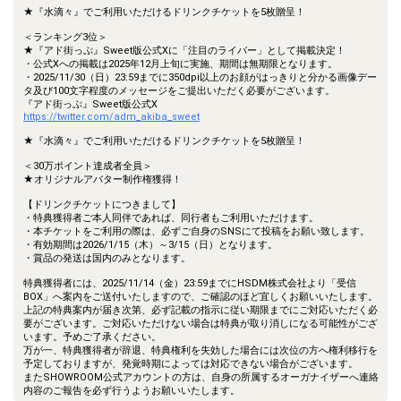
★『水滴々』でご利用いただけるドリンクチケットを5枚贈呈！
＜ランキング3位＞
★『アド街っぷ』Sweet版公式Xに「注目のライバー」として掲載決定！
・公式Xへの掲載は2025年12月上旬に実施、期間は無期限となります。
・2025/11/30（日）23:59までに350dpi以上のお顔がはっきりと分かる画像デー
タ及び100文字程度のメッセージをご提出いただく必要がございます。
『アド街っぷ』Sweet版公式X
https://twitter.com/adm_akiba_sweet
★『水滴々』でご利用いただけるドリンクチケットを5枚贈呈！
＜30万ポイント達成者全員＞
★オリジナルアバター制作権獲得！
【ドリンクチケットにつきまして】
・特典獲得者ご本人同伴であれば、同行者もご利用いただけます。
・本チケットをご利用の際は、必ずご自身のSNSにて投稿をお願い致します。
・有効期間は2026/1/15（木）～3/15（日）となります。
・賞品の発送は国内のみとなります。
特典獲得者には、2025/11/14（金）23:59までにHSDM株式会社より「受信
BOX」へ案内をご送付いたしますので、ご確認のほど宜しくお願いいたします。
上記の特典案内が届き次第、必ず記載の指示に従い期限までにご対応いただく必
要がございます。ご対応いただけない場合は特典が取り消しになる可能性がござ
います。予めご了承ください。
万が一、特典獲得者が辞退、特典権利を失効した場合には次位の方へ権利移行を
予定しておりますが、発覚時期によっては対応できない場合がございます。
またSHOWROOM公式アカウントの方は、自身の所属するオーガナイザーへ連絡
内容のご報告を必ず行うようお願いいたします。