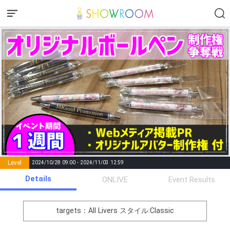
Level
2024/10/28 09:00 - 2024/11/03 12:59
number of
Details
ONLIVE
Event Results
Rema
Level
Points
List of Goal
positions
rks
remaining
1
0
Event Begins!
targets：All Livers
スタイル:Classic
オリジナルアバター制作権獲
2
300000