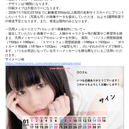
・デザインは1種類になります。
・印刷タイプは片面カラーになります。
・2024/11/10(日)23:59までに解像度350dpi以上推奨の名刺サイズカードにプリント
したいイラスト（写真も可）の画像データを提出していただき、およそ2週間程度で
の発送予定となります。また、発送は国内のみとなります。
＜汎用メッセージエリア/カレンダー画像制作について＞
・提出していただいた画像データに、人物やキャラクター等の配置やご希望等を踏
まえ、汎用メッセージエリアやカレンダーを付加し、原則、「パソコン用壁紙規格
（1920px × 1080px）」「スマートフォン用壁紙規格（1080px × 1920px）」「ポス
トカード用規格（1819px × 1252px）（※縦型も可）」のいずれかのサイズで制作し
ます。いつもお世話になっている方々へメッセージを贈る際などにもご活用いただ
けます。
▽イメージ例
https://mksoul-pro.com/showroom/sample-img/