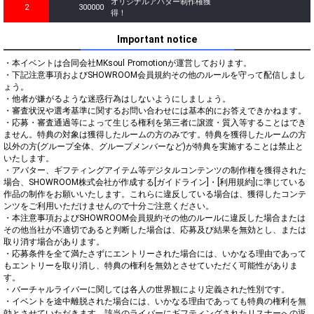
オリジナルアバター制作権獲
2
300000
得！
Important notice
・本イベントは合同会社MKsoul Promotionが運営しております。

・下記注意事項およびSHOWROOM会員規約その他のルールを守って配信しまし
ょう。

・他者が嫌がるような迷惑行為はしないようにしましょう。

・審査状況や選考基準に関するお問い合わせには基本的にお答えできかねます。

・応募・審査通過等によって生じる権利を第三者に譲渡・質入等することはでき
ません。特典の対象は獲得したルームの方のみです。特典を獲得したルームの方
以外の方(グループ全体、グループメンバーなど)が特典を実施することは禁止と
いたします。

・アバター、ギフティングアイテム等デジタルコンテンツの制作権を獲得された
場合、SHOWROOM株式会社が作成する[ガイドライン]・[利用規約]に準じている
作品の制作をお願いいたします。これらに違反している場合は、獲得したコンテ
ンツをご利用いただけませんので十分ご注意ください。

・本注意事項およびSHOWROOM会員規約その他のルールに違反した場合または
その他当社が不適切であると判断した場合は、応募及び結果を無効とし、または
取り消す場合があります。

・応募条件を全て満たさずにエントリーされた場合には、いかなる理由であって
もエントリーを取り消し、特典の権利を無効とさせていただく可能性がありま
す。

・バーチャルライバーに関しては各人の世界観により定義された性別です。

・イベントを途中離脱された場合には、いかなる理由であっても特典の権利を無
効とさせていただきます。該当のライバーにギフティングされたリスナーへの返