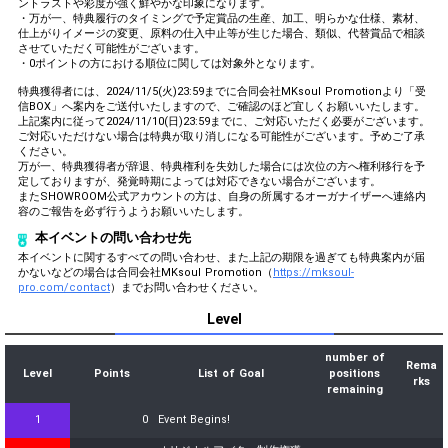
ントラストや彩度が強く鮮やかな印象になります。
・万が一、特典履行のタイミングで予定賞品の生産、加工、明らかな仕様、素材、
仕上がりイメージの変更、原料の仕入中止等が生じた場合、類似、代替賞品で相談
させていただく可能性がございます。
・0ポイントの方における順位に関しては対象外となります。
特典獲得者には、2024/11/5(火)23:59までに合同会社MKsoul Promotionより「受
信BOX」へ案内をご送付いたしますので、ご確認のほど宜しくお願いいたします。
上記案内に従って2024/11/10(日)23:59までに、ご対応いただく必要がございます。
ご対応いただけない場合は特典が取り消しになる可能性がございます。予めご了承
ください。
万が一、特典獲得者が辞退、特典権利を失効した場合には次位の方へ権利移行を予
定しておりますが、発覚時期によっては対応できない場合がございます。
またSHOWROOM公式アカウントの方は、自身の所属するオーガナイザーへ連絡内
容のご報告を必ず行うようお願いいたします。
本イベントの問い合わせ先
本イベントに関するすべての問い合わせ、また上記の期限を過ぎても特典案内が届
かないなどの場合は合同会社MKsoul Promotion（
https://mksoul-
pro.com/contact
）までお問い合わせください。
Level
number of
Rema
Level
Points
List of Goal
positions
rks
remaining
1
0
Event Begins!