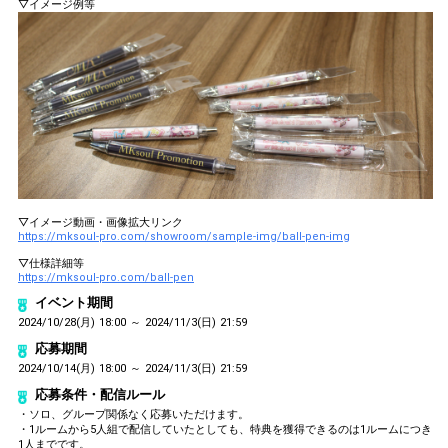
▽イメージ例等
▽イメージ動画・画像拡大リンク
https://mksoul-pro.com/showroom/sample-img/ball-pen-img
▽仕様詳細等
https://mksoul-pro.com/ball-pen
イベント期間
2024/10/28(月) 18:00 ～ 2024/11/3(日) 21:59
応募期間
2024/10/14(月) 18:00 ～ 2024/11/3(日) 21:59
応募条件・配信ルール
・ソロ、グループ関係なく応募いただけます。
・1ルームから5人組で配信していたとしても、特典を獲得できるのは1ルームにつき
1人までです。