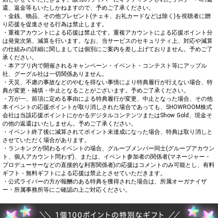
還、返金等もいたしかねますので、予めご了承ください。

・金銭、物品、その他プレゼント(チェキ、お礼カードなどは除く)を視聴者に贈
り応援を促進させる行為は禁止します。

・重複アカウントによる応援は禁止です。重複アカウントによる応援ポイント分
は発覚次第、減算を行います。なお、当サービスのセキュリティ上、対応や減算
の仕組みの詳細に関しましては個別にご案内を差し上げておりません。予めご了
承ください。

・本アプリ内で開催されるキャンペーン・イベント・コンテスト等にアップル
社、グーグル社は一切関係ありません。

・天災、不慮の事故などのやむを得ない事情により特典履行が行えない場合、特
典が変更・補填・中止となることがございます。予めご了承ください。

・万が一、前項に定める事由による特典履行が変更、中止となった場合、その他
本イベントの応援ポイントが取り消しされた場合であっても、SHOWROOM株式
会社は当該応援ポイントにかかるデジタルコンテンツまたはShow Gold、現金そ
の他の返還はいたしません。予めご了承ください。

・イベント終了後に減算されてポイント未達成になった場合、特典は取り消しと
させていただく場合があります。

・ランキングが関わるイベントの場合、グループメンバー同士(グループアカウン
ト、個人アカウント問わず)、または、イベント参加者の関係者(マネージャー・
プロデューサーなどの直接的な利害関係者)の応援はコメントのみ可能とし、有料
ギフト・無料ギフトによる応援は禁止とさせていただきます。

・公式ライバーの方が報酬のある特典を獲得された場合は、所属オーガナイザ