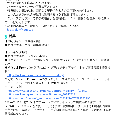
・性別に関係なく応募いただけます。
・バーチャルライバーの応募は可とします。
・特典欄をご確認の上、問題なく履行できる方のみ応募いただけます。
・ご本人さま以外の方が配信に出演するコラボ配信は可とします。
・グループアカウントで参加の場合、配信時間はライバー自身が配信ルールに則っ
ていれば可とします。
その他の応募条件、配信ルールはこちらをご確認ください。
https://bit.ly/4cuotpk
特典
【30万ポイント達成者全員】
◆オリジナルアバター制作権獲得！
【ランキング1位】
◆オリジナルボールペン30本制作！
◆汎用メッセージエリア/カレンダー画像最大3パターン（サイズ）制作！（希望者
のみ）
◆MKsoul Promotion運営のエンタメWebメディアサイトトップ画像掲載＆情報掲
載！
・
https://mksoul-pro.com/enterme-history/
加えて、MKsoul Promotionのプレスリリースお知らせページ、コーポレートサイ
トニュースページおよび公式X（旧Twitter）等で紹介！
▽イメージ例
・
https://www.atpress.ne.jp/news/company/31819/info/652/
・
https://mksoul-pro.com/news?id=news_20240719
・
https://x.com/masaki_kurihara/status/1814216878392557998
※2024/11/10(日)23:59までにWebメディアサイトトップ掲載用の画像データ
（1920px × 1080px）をご提出いただきます。提出締切日後、およそ1週間後に掲載
予定となり、Webメディアサイトトップ画像掲載は最低2ヶ月掲載、それ以外は無期
限掲載になります。