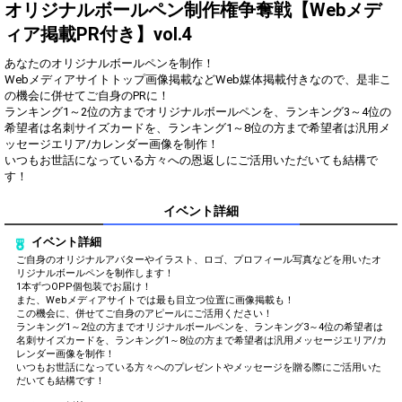
得！
オリジナルボールペン制作権争奪戦【Webメデ
ィア掲載PR付き】vol.4
Gifting
Comments
あなたのオリジナルボールペンを制作！
Throw gifts to the stage and join
You can post comments. Please
Webメディアサイトトップ画像掲載などWeb媒体掲載付きなので、是非こ
the live performance.
refrain from posting comments
の機会に併せてご自身のPRに！
First, try throwing free Stars
that may offend performers or
ランキング1～2位の方までオリジナルボールペンを、ランキング3～4位の
(once a day)! You can also charge
other users.
希望者は名刺サイズカードを、ランキング1～8位の方まで希望者は汎用メ
Show Gold to purchase gifts
ッセージエリア/カレンダー画像を制作！
(available from 1 JPY)! When you
いつもお世話になっている方々への恩返しにご活用いただいても結構で
continue to send gifts to the
す！
performer(s), the performer's
popularity ranking and your
ranking go up.
イベント詳細
To cheer on performers, you can
send them gifts.
イベント詳細
To send performers paid items,
ご自身のオリジナルアバターやイラスト、ロゴ、プロフィール写真などを用いたオ
you must use Show Gold.
リジナルボールペンを制作します！
1本ずつOPP個包装でお届け！
また、Webメディアサイトでは最も目立つ位置に画像掲載も！
この機会に、併せてご自身のアピールにご活用ください！
ランキング1～2位の方までオリジナルボールペンを、ランキング3～4位の希望者は
Close
名刺サイズカードを、ランキング1～8位の方まで希望者は汎用メッセージエリア/カ
レンダー画像を制作！
いつもお世話になっている方々へのプレゼントやメッセージを贈る際にご活用いた
だいても結構です！