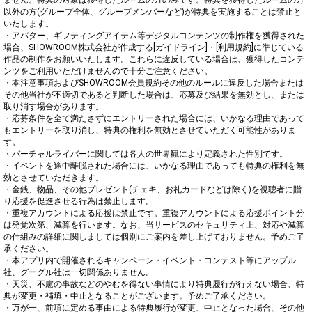
ません。特典の対象は獲得したルームの方のみです。特典を獲得したルームの方
以外の方(グループ全体、グループメンバーなど)が特典を実施することは禁止と
いたします。

・アバター、ギフティングアイテム等デジタルコンテンツの制作権を獲得された
場合、SHOWROOM株式会社が作成する[ガイドライン]・[利用規約]に準じている
作品の制作をお願いいたします。これらに違反している場合は、獲得したコンテ
ンツをご利用いただけませんので十分ご注意ください。

・本注意事項およびSHOWROOM会員規約その他のルールに違反した場合または
その他当社が不適切であると判断した場合は、応募及び結果を無効とし、または
取り消す場合があります。

・応募条件を全て満たさずにエントリーされた場合には、いかなる理由であって
もエントリーを取り消し、特典の権利を無効とさせていただく可能性がありま
す。

・バーチャルライバーに関しては各人の世界観により定義された性別です。

・イベントを途中離脱された場合には、いかなる理由であっても特典の権利を無
効とさせていただきます。

・金銭、物品、その他プレゼント(チェキ、お礼カードなどは除く)を視聴者に贈
り応援を促進させる行為は禁止します。

・重複アカウントによる応援は禁止です。重複アカウントによる応援ポイント分
は発覚次第、減算を行います。なお、当サービスのセキュリティ上、対応や減算
の仕組みの詳細に関しましては個別にご案内を差し上げておりません。予めご了
承ください。

・本アプリ内で開催されるキャンペーン・イベント・コンテスト等にアップル
社、グーグル社は一切関係ありません。

・天災、不慮の事故などのやむを得ない事情により特典履行が行えない場合、特
典が変更・補填・中止となることがございます。予めご了承ください。

・万が一、前項に定める事由による特典履行が変更、中止となった場合、その他