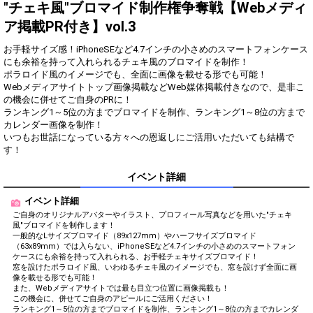
得！
"チェキ風"ブロマイド制作権争奪戦【Webメディ
ア掲載PR付き】vol.3
Gifting
Comments
お手軽サイズ感！iPhoneSEなど4.7インチの小さめのスマートフォンケース
Throw gifts to the stage and join
You can post comments. Please
にも余裕を持って入れられるチェキ風のブロマイドを制作！
the live performance.
refrain from posting comments
ポラロイド風のイメージでも、全面に画像を載せる形でも可能！
First, try throwing free Stars
that may offend performers or
Webメディアサイトトップ画像掲載などWeb媒体掲載付きなので、是非こ
(once a day)! You can also charge
other users.
の機会に併せてご自身のPRに！
Show Gold to purchase gifts
ランキング1～5位の方までブロマイドを制作、ランキング1～8位の方まで
(available from 1 JPY)! When you
カレンダー画像を制作！
continue to send gifts to the
いつもお世話になっている方々への恩返しにご活用いただいても結構で
performer(s), the performer's
popularity ranking and your
す！
ranking go up.
To cheer on performers, you can
イベント詳細
send them gifts.
To send performers paid items,
イベント詳細
you must use Show Gold.
ご自身のオリジナルアバターやイラスト、プロフィール写真などを用いた"チェキ
風"ブロマイドを制作します！
一般的なLサイズブロマイド（89x127mm）やハーフサイズブロマイド
（63x89mm）では入らない、iPhoneSEなど4.7インチの小さめのスマートフォン
ケースにも余裕を持って入れられる、お手軽チェキサイズブロマイド！
Close
窓を設けたポラロイド風、いわゆるチェキ風のイメージでも、窓を設けず全面に画
像を載せる形でも可能！
また、Webメディアサイトでは最も目立つ位置に画像掲載も！
この機会に、併せてご自身のアピールにご活用ください！
ランキング1～5位の方までブロマイドを制作、ランキング1～8位の方までカレンダ