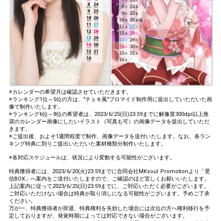
※カレンダーの希望月は確認させていただきます。
※ランキング1位～5位の方は、"チェキ風"ブロマイド制作用に提出していただいた画
像で制作いたします。
※ランキング6位～8位の希望者は、2023/6/25(日)23:59までに解像度300dpi以上推
奨のカレンダー画像にしたいイラスト（写真も可）の画像データを提出していただ
きます。
※ご提出後、およそ1週間程度で制作、画像データを送付いたします。なお、各ラン
キング特典に則りご提出いただいた素材種類分制作いたします。
※各対応スケジュールは、状況により変動する可能性がございます。
特典獲得者には、2023/6/20(火)23:59までに合同会社MKsoul Promotionより「受
信BOX」へ案内をご送付いたしますので、ご確認のほど宜しくお願いいたします。
上記案内に従って2023/6/25(日)23:59までに、ご対応いただく必要がございます。
ご対応いただけない場合は特典が取り消しになる可能性がございます。予めご了承
ください。
万が一、特典獲得者が辞退、特典権利を失効した場合には次位の方へ権利移行を予
定しておりますが、発覚時期によっては対応できない場合がございます。