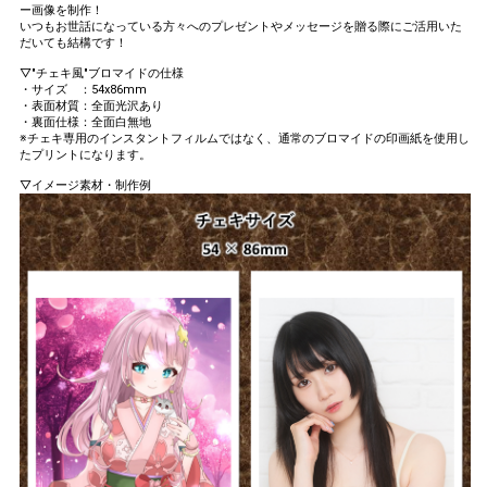
ー画像を制作！
いつもお世話になっている方々へのプレゼントやメッセージを贈る際にご活用いた
だいても結構です！
▽"チェキ風"ブロマイドの仕様
・サイズ ：54x86mm
・表面材質：全面光沢あり
・裏面仕様：全面白無地
※チェキ専用のインスタントフィルムではなく、通常のブロマイドの印画紙を使用し
たプリントになります。
▽イメージ素材・制作例