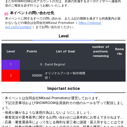
またSHOWROOM公式アカウントの方は、自身の所属するオーガナイザーへ連絡内
容のご報告を必ず行うようお願いいたします。
本イベントの問い合わせ先
本イベントに関するすべての問い合わせ、また上記の期限を過ぎても特典案内が届
かないなどの場合は合同会社MKsoul Promotion（
https://mksoul-
pro.com/contact
）までお問い合わせください。
Level
number of
Rema
Level
Points
List of Goal
positions
rks
remaining
1
0
Event Begins!
オリジナルアバター制作権獲
2
500000
得！
Important notice
・本イベントは合同会社MKsoul Promotionが運営しております。

・下記注意事項およびSHOWROOM会員規約その他のルールを守って配信しまし
ょう。

・他者が嫌がるような迷惑行為はしないようにしましょう。

・審査状況や選考基準に関するお問い合わせには基本的にお答えできかねます。

・応募・審査通過等によって生じる権利を第三者に譲渡・質入等することはでき