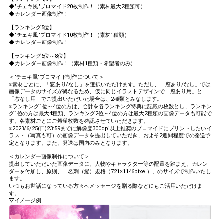
◆"チェキ風"ブロマイド20枚制作！（素材最大2種類可）
◆カレンダー画像制作！
【ランキング5位】
◆"チェキ風"ブロマイド10枚制作！（素材1種類）
◆カレンダー画像制作！
【ランキング6位～8位】
◆カレンダー画像制作！（素材1種類・希望者のみ）
＜"チェキ風"ブロマイド制作について＞
※素材ごとに、「窓あり/なし」を選択いただけます。ただし、「窓あり/なし」では
画像データのサイズが異なるため、仮に同じイラストデザインで「窓あり用」と
「窓なし用」でご提出いただいた場合は、2種類とみなします。
※ランキング1位～4位の方は、合計を各ランキング特典に記載の枚数とし、ランキン
グ1位の方は最大4種類、ランキング2位～4位の方は最大2種類の画像データも可能で
す。各素材ごとにご希望枚数を確認させていただきます。
※2023/6/25(日)23:59までに解像度300dpi以上推奨のブロマイドにプリントしたいイ
ラスト（写真も可）の画像データを提出していただき、およそ2週間程度での発送予
定となります。また、発送は国内のみとなります。
＜カレンダー画像制作について＞
提出していただいた画像データに、人物やキャラクター等の配置を踏まえ、カレン
ダーを付加し、原則、「名刺（縦）規格（721×1146pixel）」のサイズで制作いたし
ます。
いつもお世話になっている方々へメッセージを贈る際などにもご活用いただけま
す。
▽イメージ例