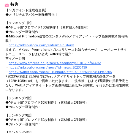
特典
【50万ポイント達成者全員】
◆オリジナルアバター制作権獲得！
【ランキング1位】
◆"チェキ風"ブロマイド100枚制作！（素材最大4種類可）
◆カレンダー画像制作！
◆MKsoul Promotion運営のエンタメWebメディアサイトトップ画像掲載＆情報掲
載！
・
https://mksoul-pro.com/enterme-history/
加えて、MKsoul Promotionのプレスリリースお知らせページ、コーポレートサイ
トニュースページおよび公式Twitter等で紹介！
▽イメージ例
・
https://www.atpress.ne.jp/news/company/31819/info/435/
・
https://mksoul-pro.com/news?id=news_20230430
・
https://twitter.com/masaki_kurihara/status/1652636673614946305
※2023/6/25(日)23:59までにWebメディアサイトトップ掲載用の画像データ
（1920×1080pixel）をご提出いただきます。ご提出後、およそ1週間後に掲載予定と
なり、Webメディアサイトトップ画像掲載は最低3ヶ月掲載、それ以外は無期限掲載
になります。
【ランキング2位】
◆"チェキ風"ブロマイド50枚制作！（素材最大2種類可）
◆カレンダー画像制作！
【ランキング3位】
◆"チェキ風"ブロマイド30枚制作！（素材最大2種類可）
◆カレンダー画像制作！
【ランキング4位】