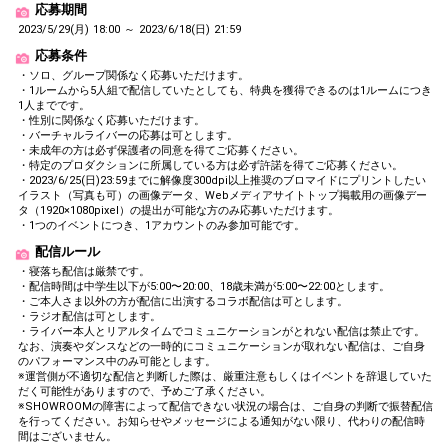
応募期間
2023/5/29(月) 18:00 ～ 2023/6/18(日) 21:59
応募条件
・ソロ、グループ関係なく応募いただけます。
・1ルームから5人組で配信していたとしても、特典を獲得できるのは1ルームにつき
1人までです。
・性別に関係なく応募いただけます。
・バーチャルライバーの応募は可とします。
・未成年の方は必ず保護者の同意を得てご応募ください。
・特定のプロダクションに所属している方は必ず許諾を得てご応募ください。
・2023/6/25(日)23:59までに解像度300dpi以上推奨のブロマイドにプリントしたい
イラスト（写真も可）の画像データ、Webメディアサイトトップ掲載用の画像デー
タ（1920×1080pixel）の提出が可能な方のみ応募いただけます。
・1つのイベントにつき、1アカウントのみ参加可能です。
配信ルール
・寝落ち配信は厳禁です。
・配信時間は中学生以下が5:00〜20:00、18歳未満が5:00〜22:00とします。
・ご本人さま以外の方が配信に出演するコラボ配信は可とします。
・ラジオ配信は可とします。
・ライバー本人とリアルタイムでコミュニケーションがとれない配信は禁止です。
なお、演奏やダンスなどの一時的にコミュニケーションが取れない配信は、ご自身
のパフォーマンス中のみ可能とします。
※運営側が不適切な配信と判断した際は、厳重注意もしくはイベントを辞退していた
だく可能性がありますので、予めご了承ください。
※SHOWROOMの障害によって配信できない状況の場合は、ご自身の判断で振替配信
を行ってください。お知らせやメッセージによる通知がない限り、代わりの配信時
間はございません。