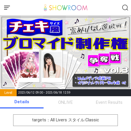
Level
2023/06/12 09:00 - 2023/06/18 12:59
number of
Details
ONLIVE
Event Results
Rema
Level
Points
List of Goal
positions
rks
remaining
1
0
Event Begins!
targets：All Livers
スタイル:Classic
オリジナルアバター制作権獲
2
500000