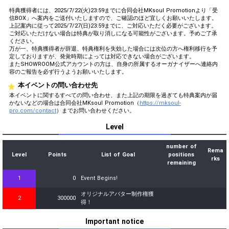
特典獲得者には、2025/7/22(火)23:59までに合同会社MKsoul Promotionより「受
信BOX」へ案内をご送付いたしますので、ご確認のほど宜しくお願いいたします。
上記案内に従って2025/7/27(日)23:59までに、ご対応いただく必要がございます。
ご対応いただけない場合は特典が取り消しになる可能性がございます。予めご了承
ください。
万が一、特典獲得者が辞退、特典権利を失効した場合には次位の方へ権利移行を予
定しておりますが、発覚時期によっては対応できない場合がございます。
またSHOWROOM公式アカウントの方は、自身の所属するオーガナイザーへ連絡内
容のご報告を必ず行うようお願いいたします。
本イベントの問い合わせ先
本イベントに関するすべての問い合わせ、また上記の期限を過ぎても特典案内が届
かないなどの場合は合同会社MKsoul Promotion（
https://mksoul-
pro.com/contact
）までお問い合わせください。
Level
number of
Rema
Level
Points
List of Goal
positions
rks
remaining
1
0
Event Begins!
オリジナルアバター制作権獲
2
300000
得！
Important notice