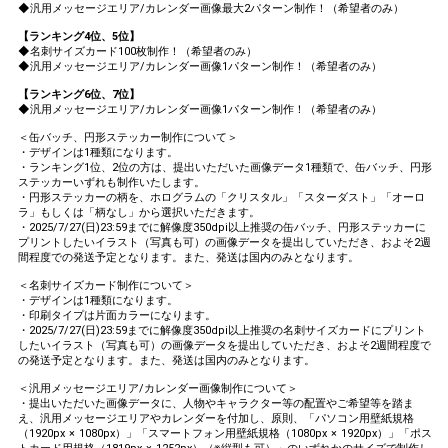
◆汎用メッセージエリア/カレンダー画像最大2パターン制作！（希望者のみ）
【ランキング4位、5位】
◆名刺サイズカード100枚制作！（希望者のみ）
◆汎用メッセージエリア/カレンダー画像1パターン制作！（希望者のみ）
【ランキング6位、7位】
◆汎用メッセージエリア/カレンダー画像1パターン制作！（希望者のみ）
＜缶バッチ、円形ステッカー制作について＞
・デザインは1種類になります。
・ランキング1位、2位の方は、提出いただいた画像データ1種類で、缶バッチ、円形
ステッカーいずれも制作いたします。
・円形ステッカーの柄を、ホログラムの「クリスタル」「スターダスト」「オーロ
ラ」もしくは「柄なし」から選択いただきます。
・2025/7/27(日)23:59までに解像度350dpi以上推奨の缶バッチ、円形ステッカーに
プリントしたいイラスト（写真も可）の画像データを提出していただき、およそ2週
間程度での発送予定となります。また、発送は国内のみとなります。
＜名刺サイズカード制作について＞
・デザインは1種類になります。
・印刷タイプは片面カラーになります。
・2025/7/27(日)23:59までに解像度350dpi以上推奨の名刺サイズカードにプリント
したいイラスト（写真も可）の画像データを提出していただき、およそ2週間程度で
の発送予定となります。また、発送は国内のみとなります。
＜汎用メッセージエリア/カレンダー画像制作について＞
・提出いただいた画像データに、人物やキャラクター等の配置やご希望等を踏ま
え、汎用メッセージエリアやカレンダーを付加し、原則、「パソコン用壁紙規格
（1920px × 1080px）」「スマートフォン用壁紙規格（1080px × 1920px）」「ポス