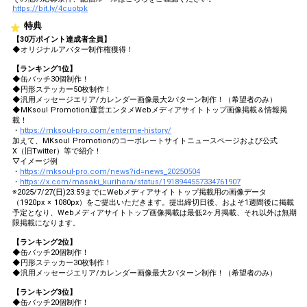
https://bit.ly/4cuotpk
特典
【30万ポイント達成者全員】
◆オリジナルアバター制作権獲得！
【ランキング1位】
◆缶バッチ30個制作！
◆円形ステッカー50枚制作！
◆汎用メッセージエリア/カレンダー画像最大2パターン制作！（希望者のみ）
◆MKsoul Promotion運営エンタメWebメディアサイトトップ画像掲載＆情報掲
載！
・
https://mksoul-pro.com/enterme-history/
加えて、MKsoul Promotionのコーポレートサイトニュースページおよび公式
X（旧Twitter）等で紹介！
▽イメージ例
・
https://mksoul-pro.com/news?id=news_20250504
・
https://x.com/masaki_kurihara/status/1918944557334761907
※2025/7/27(日)23:59までにWebメディアサイトトップ掲載用の画像データ
（1920px × 1080px）をご提出いただきます。提出締切日後、およそ1週間後に掲載
予定となり、Webメディアサイトトップ画像掲載は最低2ヶ月掲載、それ以外は無期
限掲載になります。
【ランキング2位】
◆缶バッチ20個制作！
◆円形ステッカー30枚制作！
◆汎用メッセージエリア/カレンダー画像最大2パターン制作！（希望者のみ）
【ランキング3位】
◆缶バッチ20個制作！