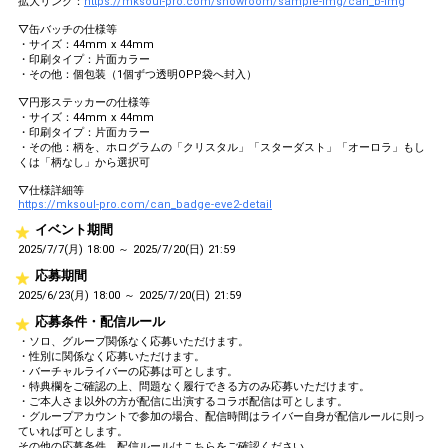
拡大リンク：
https://mksoul-pro.com/showroom/sample-img/can_b-img
▽缶バッチの仕様等
・サイズ：44mm x 44mm
・印刷タイプ：片面カラー
・その他：個包装（1個ずつ透明OPP袋へ封入）
▽円形ステッカーの仕様等
・サイズ：44mm x 44mm
・印刷タイプ：片面カラー
・その他：柄を、ホログラムの「クリスタル」「スターダスト」「オーロラ」もし
くは「柄なし」から選択可
▽仕様詳細等
https://mksoul-pro.com/can_badge-eve2-detail
イベント期間
2025/7/7(月) 18:00 ～ 2025/7/20(日) 21:59
応募期間
2025/6/23(月) 18:00 ～ 2025/7/20(日) 21:59
応募条件・配信ルール
・ソロ、グループ関係なく応募いただけます。
・性別に関係なく応募いただけます。
・バーチャルライバーの応募は可とします。
・特典欄をご確認の上、問題なく履行できる方のみ応募いただけます。
・ご本人さま以外の方が配信に出演するコラボ配信は可とします。
・グループアカウントで参加の場合、配信時間はライバー自身が配信ルールに則っ
ていれば可とします。
その他の応募条件、配信ルールはこちらをご確認ください。