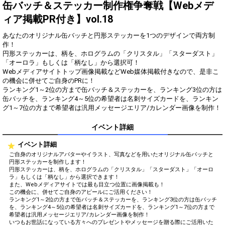
得！
缶バッチ＆ステッカー制作権争奪戦【Webメデ
ィア掲載PR付き】vol.18
Gifting
Comments
あなたのオリジナル缶バッチと円形ステッカーを1つのデザインで両方制
Throw gifts to the stage and join
You can post comments. Please
作！
the live performance.
refrain from posting comments
円形ステッカーは、柄を、ホログラムの「クリスタル」「スターダスト」
First, try throwing free Stars
that may offend performers or
「オーロラ」もしくは「柄なし」から選択可！
(once a day)! You can also charge
other users.
Webメディアサイトトップ画像掲載などWeb媒体掲載付きなので、是非こ
Show Gold to purchase gifts
の機会に併せてご自身のPRに！
(available from 1 JPY)! When you
ランキング1～2位の方まで缶バッチ＆ステッカーを、ランキング3位の方は
continue to send gifts to the
缶バッチを、ランキング4～5位の希望者は名刺サイズカードを、ランキン
performer(s), the performer's
popularity ranking and your
グ1～7位の方まで希望者は汎用メッセージエリア/カレンダー画像を制作！
ranking go up.
To cheer on performers, you can
イベント詳細
send them gifts.
To send performers paid items,
イベント詳細
you must use Show Gold.
ご自身のオリジナルアバターやイラスト、写真などを用いたオリジナル缶バッチと
円形ステッカーを制作します！
円形ステッカーは、柄を、ホログラムの「クリスタル」「スターダスト」「オーロ
ラ」もしくは「柄なし」から選択できます！
また、Webメディアサイトでは最も目立つ位置に画像掲載も！
Close
この機会に、併せてご自身のアピールにご活用ください！
ランキング1～2位の方まで缶バッチ＆ステッカーを、ランキング3位の方は缶バッチ
を、ランキング4～5位の希望者は名刺サイズカードを、ランキング1～7位の方まで
希望者は汎用メッセージエリア/カレンダー画像を制作！
いつもお世話になっている方々へのプレゼントやメッセージを贈る際にご活用いた