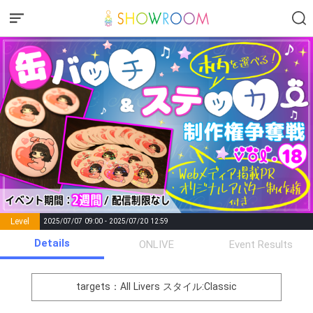
Level
2025/07/07 09:00 - 2025/07/20 12:59
number of
Details
ONLIVE
Event Results
Rema
Level
Points
List of Goal
positions
rks
remaining
1
0
Event Begins!
targets：All Livers
スタイル:Classic
オリジナルアバター制作権獲
2
300000