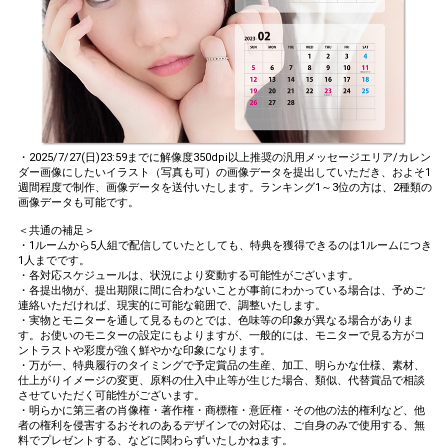
・2025/7/27(日)23:59までに解像度350dpi以上推奨の汎用メッセージエリア/カレン
ダー画像にしたいイラスト（写真も可）の画像データを提出していただき、およそ1
週間程度で制作、画像データを送付いたします。ランキング1～3位の方は、2種類の
画像データも可能です。
＜共通の補足＞
・1ルームから5人組で配信していたとしても、特典を獲得できるのは1ルームにつき
1人までです。
・各対応スケジュールは、状況により変動する可能性がございます。
・各提出物が、提出期限に間に合わないことが事前にわかっている場合は、予めご
連絡いただければ、現実的に可能な範囲で、調整いたします。
・実物とモニターを通して見るものとでは、色味等の印象が異なる場合がありま
す。お使いのモニターの設定にもよりますが、一般的には、モニターで見る方がコ
ントラストや彩度が強く鮮やかな印象になります。
・万が一、特典履行のタイミングで予定賞品の生産、加工、明らかな仕様、素材、
仕上がりイメージの変更、原料の仕入中止等が生じた場合、類似、代替賞品で相談
させていただく可能性がございます。
・明らかに第三者の肖像権・著作権・商標権・意匠権・その他の法的権利など、他
者の権利を侵害するおそれのあるデザインでの対応は、ご自身のみで使用する、無
料でプレゼントする、などに関わらずいたしかねます。