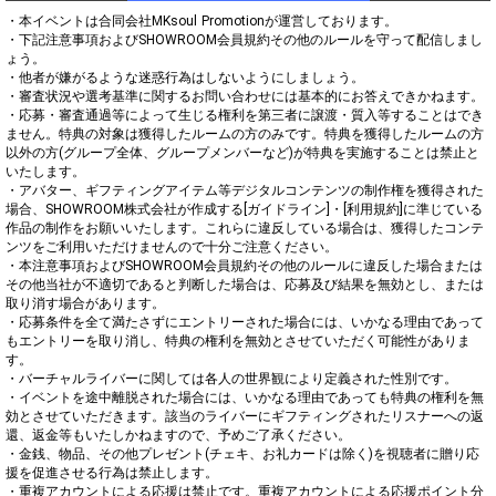
・本イベントは合同会社MKsoul Promotionが運営しております。

・下記注意事項およびSHOWROOM会員規約その他のルールを守って配信しまし
ょう。

・他者が嫌がるような迷惑行為はしないようにしましょう。

・審査状況や選考基準に関するお問い合わせには基本的にお答えできかねます。

・応募・審査通過等によって生じる権利を第三者に譲渡・質入等することはでき
ません。特典の対象は獲得したルームの方のみです。特典を獲得したルームの方
以外の方(グループ全体、グループメンバーなど)が特典を実施することは禁止と
いたします。

・アバター、ギフティングアイテム等デジタルコンテンツの制作権を獲得された
場合、SHOWROOM株式会社が作成する[ガイドライン]・[利用規約]に準じている
作品の制作をお願いいたします。これらに違反している場合は、獲得したコンテ
ンツをご利用いただけませんので十分ご注意ください。

・本注意事項およびSHOWROOM会員規約その他のルールに違反した場合または
その他当社が不適切であると判断した場合は、応募及び結果を無効とし、または
取り消す場合があります。

・応募条件を全て満たさずにエントリーされた場合には、いかなる理由であって
もエントリーを取り消し、特典の権利を無効とさせていただく可能性がありま
す。

・バーチャルライバーに関しては各人の世界観により定義された性別です。

・イベントを途中離脱された場合には、いかなる理由であっても特典の権利を無
効とさせていただきます。該当のライバーにギフティングされたリスナーへの返
還、返金等もいたしかねますので、予めご了承ください。

・金銭、物品、その他プレゼント(チェキ、お礼カードは除く)を視聴者に贈り応
援を促進させる行為は禁止します。

・重複アカウントによる応援は禁止です。重複アカウントによる応援ポイント分