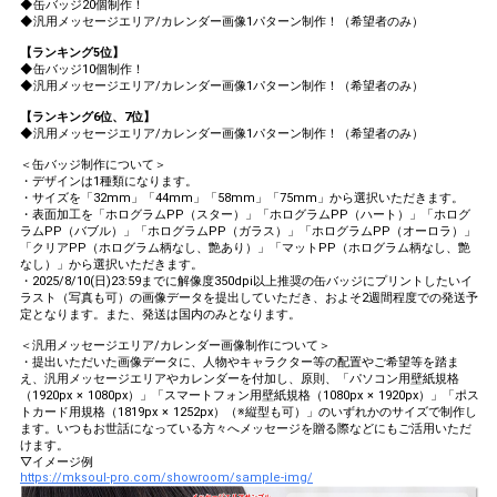
◆缶バッジ20個制作！
◆汎用メッセージエリア/カレンダー画像1パターン制作！（希望者のみ）
【ランキング5位】
◆缶バッジ10個制作！
◆汎用メッセージエリア/カレンダー画像1パターン制作！（希望者のみ）
【ランキング6位、7位】
◆汎用メッセージエリア/カレンダー画像1パターン制作！（希望者のみ）
＜缶バッジ制作について＞
・デザインは1種類になります。
・サイズを「32mm」「44mm」「58mm」「75mm」から選択いただきます。
・表面加工を「ホログラムPP（スター）」「ホログラムPP（ハート）」「ホログ
ラムPP（バブル）」「ホログラムPP（ガラス）」「ホログラムPP（オーロラ）」
「クリアPP（ホログラム柄なし、艶あり）」「マットPP（ホログラム柄なし、艶
なし）」から選択いただきます。
・2025/8/10(日)23:59までに解像度350dpi以上推奨の缶バッジにプリントしたいイ
ラスト（写真も可）の画像データを提出していただき、およそ2週間程度での発送予
定となります。また、発送は国内のみとなります。
＜汎用メッセージエリア/カレンダー画像制作について＞
・提出いただいた画像データに、人物やキャラクター等の配置やご希望等を踏ま
え、汎用メッセージエリアやカレンダーを付加し、原則、「パソコン用壁紙規格
（1920px × 1080px）」「スマートフォン用壁紙規格（1080px × 1920px）」「ポス
トカード用規格（1819px × 1252px）（※縦型も可）」のいずれかのサイズで制作し
ます。いつもお世話になっている方々へメッセージを贈る際などにもご活用いただ
けます。
▽イメージ例
https://mksoul-pro.com/showroom/sample-img/