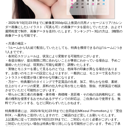
・2025/8/10(日)23:59までに解像度350dpi以上推奨の汎用メッセージエリア/カレン
ダー画像にしたいイラスト（写真も可）の画像データを提出していただき、およそ1
週間程度で制作、画像データを送付いたします。ランキング1～3位の方は、2種類の
画像データも可能です。
＜共通の補足＞
・1ルームから5人組で配信していたとしても、特典を獲得できるのは1ルームにつき
1人までです。
・各対応スケジュールは、状況により変動する可能性がございます。
・各提出物が、提出期限に間に合わないことが事前にわかっている場合は、予めご
連絡いただければ、現実的に可能な範囲で、調整いたします。
・実物とモニターを通して見るものとでは、色味等の印象が異なる場合がありま
す。お使いのモニターの設定にもよりますが、一般的には、モニターで見る方がコ
ントラストや彩度が強く鮮やかな印象になります。
・万が一、特典履行のタイミングで予定賞品の生産、加工、明らかな仕様、素材、
仕上がりイメージの変更、原料の仕入中止等が生じた場合、類似、代替賞品で相談
させていただく可能性がございます。
・明らかに第三者の肖像権・著作権・商標権・意匠権・その他の法的権利など、他
者の権利を侵害するおそれのあるデザインでの対応は、ご自身のみで使用する、無
料でプレゼントする、などに関わらずいたしかねます。
特典獲得者には、2025/8/5(火)23:59までに合同会社MKsoul Promotionより「受信
BOX」へ案内をご送付いたしますので、ご確認のほど宜しくお願いいたします。
上記案内に従って2025/8/10(日)23:59までに、ご対応いただく必要がございます。
ご対応いただけない場合は特典が取り消しになる可能性がございます。予めご了承