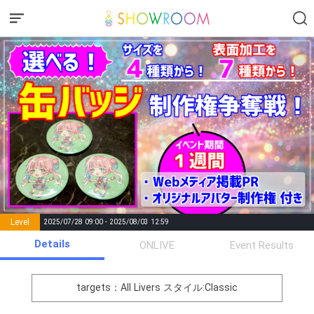
Level
2025/07/28 09:00 - 2025/08/03 12:59
number of
Details
ONLIVE
Event Results
Rema
Level
Points
List of Goal
positions
rks
remaining
1
0
Event Begins!
targets：All Livers
スタイル:Classic
オリジナルアバター制作権獲
2
300000