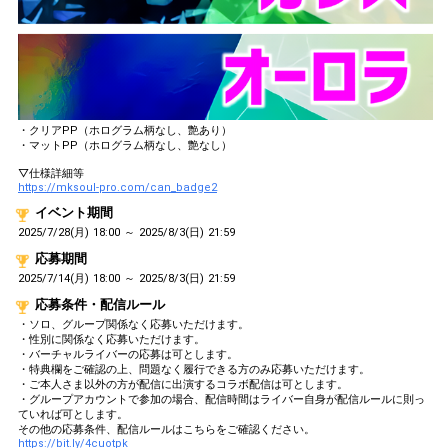
・クリアPP（ホログラム柄なし、艶あり）
・マットPP（ホログラム柄なし、艶なし）
▽仕様詳細等
https://mksoul-pro.com/can_badge2
イベント期間
2025/7/28(月) 18:00 ～ 2025/8/3(日) 21:59
応募期間
2025/7/14(月) 18:00 ～ 2025/8/3(日) 21:59
応募条件・配信ルール
・ソロ、グループ関係なく応募いただけます。
・性別に関係なく応募いただけます。
・バーチャルライバーの応募は可とします。
・特典欄をご確認の上、問題なく履行できる方のみ応募いただけます。
・ご本人さま以外の方が配信に出演するコラボ配信は可とします。
・グループアカウントで参加の場合、配信時間はライバー自身が配信ルールに則っ
ていれば可とします。
その他の応募条件、配信ルールはこちらをご確認ください。
https://bit.ly/4cuotpk