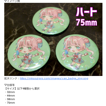
▽イメージ例
拡大リンク：
https://mksoul-pro.com/images/can_badge_img.png
▽仕様等
【サイズ】以下4種類から選択
・32mm
・44mm
・58mm
・75mm