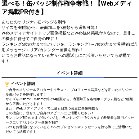
得！
選べる！缶バッジ制作権争奪戦！【Webメディ
ア掲載PR付き】
Gifting
Comments
あなたのオリジナル缶バッジを制作！
Throw gifts to the stage and join
You can post comments. Please
サイズを4種類から、表面加工を7種類から選択可能！
the live performance.
refrain from posting comments
Webメディアサイトトップ画像掲載などWeb媒体掲載付きなので、是非こ
First, try throwing free Stars
that may offend performers or
の機会に併せてご自身のPRに！
(once a day)! You can also charge
other users.
ランキング5位の方まで缶バッジを、ランキング1～7位の方まで希望者は汎
Show Gold to purchase gifts
用メッセージエリア/カレンダー画像を制作！
(available from 1 JPY)! When you
いつもお世話になっている方々への恩返しにご活用いただいても結構で
continue to send gifts to the
す！
performer(s), the performer's
popularity ranking and your
ranking go up.
イベント詳細
To cheer on performers, you can
send them gifts.
イベント詳細
To send performers paid items,
ご自身のオリジナルアバターやイラスト、プロフィール写真などを用いたオリジナ
you must use Show Gold.
ル缶バッジを制作します！
サイズを32mm〜75mmの中の4種類から、表面加工を各種ホログラム柄など7種類
から選択いただけます！
また、Webメディアサイトでは最も目立つ位置に画像掲載も！
この機会に、併せてご自身のアピールにご活用ください！
Close
ランキング5位の方まで缶バッジを、ランキング1～7位の方まで希望者は汎用メッセ
ージエリア/カレンダー画像を制作！
いつもお世話になっている方々へのプレゼントやメッセージを贈る際にご活用いた
だいても結構です！