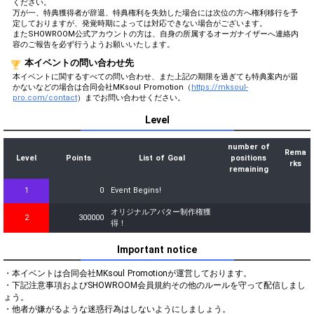
ください。
万が一、特典獲得者が辞退、特典権利を失効した場合には次位の方へ権利移行を予
定しておりますが、発覚時期によっては対応できない場合がございます。
またSHOWROOM公式アカウントの方は、自身の所属するオーガナイザーへ連絡内
容のご報告を必ず行うようお願いいたします。
本イベントの問い合わせ先
本イベントに関するすべての問い合わせ、また上記の期限を過ぎても特典案内が届
かないなどの場合は合同会社MKsoul Promotion（
https://mksoul-
pro.com/contact
）までお問い合わせください。
Level
number of
Rema
Level
Points
List of Goal
positions
rks
remaining
1
0
Event Begins!
オリジナルアバター制作権獲
2
300000
得！
Important notice
・本イベントは合同会社MKsoul Promotionが運営しております。

・下記注意事項およびSHOWROOM会員規約その他のルールを守って配信しまし
ょう。

・他者が嫌がるような迷惑行為はしないようにしましょう。
