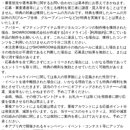
・審査状況や選考基準に関するお問い合わせには基本的にお答えできかねます。

・応募・審査通過等によって生じる権利を第三者に譲渡・質入等することはでき
ません。特典の対象は獲得したルームの方のみです。特典を獲得したルームの方
以外の方(グループ全体、グループメンバーなど)が特典を実施することは禁止と
いたします。

・アバター、ギフティングアイテム等デジタルコンテンツの制作権を獲得された
場合、SHOWROOM株式会社が作成する[ガイドライン]・[利用規約]に準じている
作品の制作をお願いいたします。これらに違反している場合は、獲得したコンテ
ンツをご利用いただけませんので十分ご注意ください。

・本注意事項およびSHOWROOM会員規約その他のルールに違反した場合または
その他当社が不適切であると判断した場合は、応募及び結果を無効とし、または
取り消す場合があります。

・応募条件を全て満たさずにエントリーされた場合には、いかなる理由であって
もエントリーを取り消し、特典の権利を無効とさせていただく可能性がありま
す。

・バーチャルライバーに関しては各人の世界観により定義された性別です。

・イベントを途中離脱された場合には、いかなる理由であっても特典の権利を無
効とさせていただきます。該当のライバーにギフティングされたリスナーへの返
還、返金等もいたしかねますので、予めご了承ください。

・金銭、物品、その他プレゼント(チェキ、お礼カードは除く)を視聴者に贈り応
援を促進させる行為は禁止します。

・重複アカウントによる応援は禁止です。重複アカウントによる応援ポイント分
は発覚次第、減算を行います。なお、当サービスのセキュリティ上、対応や減算
の仕組みの詳細に関しましては個別にご案内を差し上げておりません。予めご了
承ください。

・本アプリ内で開催されるキャンペーン・イベント・コンテスト等にアップル