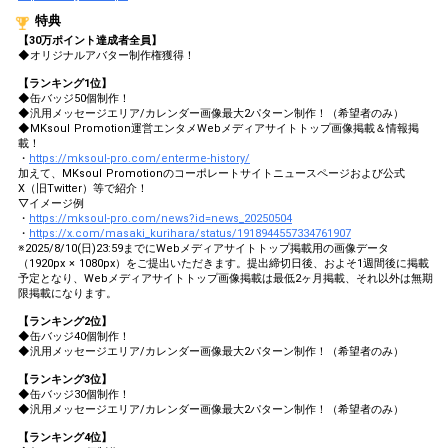
特典
【30万ポイント達成者全員】
◆オリジナルアバター制作権獲得！
【ランキング1位】
◆缶バッジ50個制作！
◆汎用メッセージエリア/カレンダー画像最大2パターン制作！（希望者のみ）
◆MKsoul Promotion運営エンタメWebメディアサイトトップ画像掲載＆情報掲
載！
・
https://mksoul-pro.com/enterme-history/
加えて、MKsoul Promotionのコーポレートサイトニュースページおよび公式
X（旧Twitter）等で紹介！
▽イメージ例
・
https://mksoul-pro.com/news?id=news_20250504
・
https://x.com/masaki_kurihara/status/1918944557334761907
※2025/8/10(日)23:59までにWebメディアサイトトップ掲載用の画像データ
（1920px × 1080px）をご提出いただきます。提出締切日後、およそ1週間後に掲載
予定となり、Webメディアサイトトップ画像掲載は最低2ヶ月掲載、それ以外は無期
限掲載になります。
【ランキング2位】
◆缶バッジ40個制作！
◆汎用メッセージエリア/カレンダー画像最大2パターン制作！（希望者のみ）
【ランキング3位】
◆缶バッジ30個制作！
◆汎用メッセージエリア/カレンダー画像最大2パターン制作！（希望者のみ）
【ランキング4位】