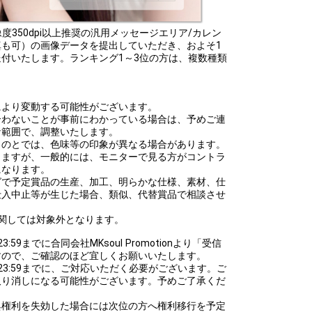
でに解像度350dpi以上推奨の汎用メッセージエリア/カレン
も可）の画像データを提出していただき、およそ1
付いたします。ランキング1～3位の方は、複数種類
により変動する可能性がございます。
合わないことが事前にわかっている場合は、予めご連
な範囲で、調整いたします。
ものとでは、色味等の印象が異なる場合があります。
りますが、一般的には、モニターで見る方がコントラ
になります。
グで予定賞品の生産、加工、明らかな仕様、素材、仕
仕入中止等が生じた場合、類似、代替賞品で相談させ
。
関しては対象外となります。
23:59までに合同会社MKsoul Promotionより「受信
すので、ご確認のほど宜しくお願いいたします。
(日)23:59までに、ご対応いただく必要がございます。ご
取り消しになる可能性がございます。予めご了承くだ
典権利を失効した場合には次位の方へ権利移行を予定