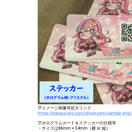
▽イメージ画像等拡大リンク
https://mksoul-pro.com/showroom/sample-img/
▽ホログラムカード＆ステッカーの仕様等
・サイズは86mm × 54mm（横 or 縦）