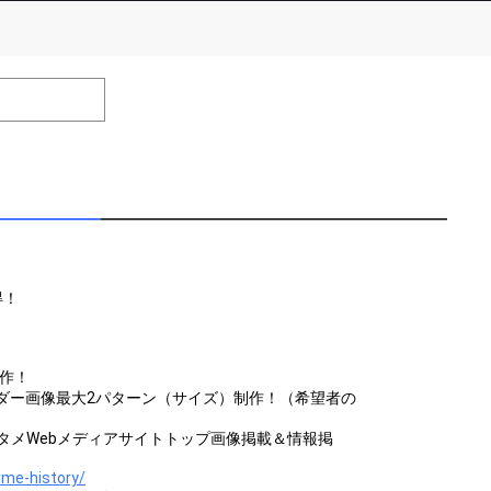
number of positions
Remarks
remaining
efrain from posting comments that may offend performers or
得！
制作！
ダー画像最大2パターン（サイズ）制作！（希望者の
営のエンタメWebメディアサイトトップ画像掲載＆情報掲
rme-history/