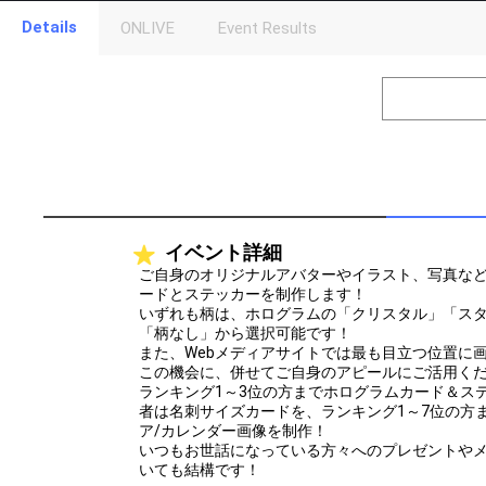
Details
ONLIVE
Event Results
Level
Points
1
0
Event Begins!
2
300000
オリジナルア
Gifting
Throw gifts to the stage and join the live performance.
First, try throwing free Stars (once a day)! You can also charg
イベント詳細
(available from 1 JPY)! When you continue to send gifts to the 
popularity ranking and your ranking go up.
ご自身のオリジナルアバターやイラスト、写真な
To cheer on performers, you can send them gifts.
ードとステッカーを制作します！
To send performers paid items, you must use Show Gold.
いずれも柄は、ホログラムの「クリスタル」「ス
「柄なし」から選択可能です！
また、Webメディアサイトでは最も目立つ位置に
この機会に、併せてご自身のアピールにご活用く
ランキング1～3位の方までホログラムカード＆ス
者は名刺サイズカードを、ランキング1～7位の方
ア/カレンダー画像を制作！
いつもお世話になっている方々へのプレゼントや
いても結構です！