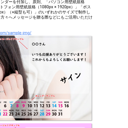
レンダーを付加し、原則、「パソコン用壁紙規格
マートフォン用壁紙規格（1080px × 1920px）」「ポス
1252px）（※縦型も可）」のいずれかのサイズで制作し
る方々へメッセージを贈る際などにもご活用いただけ
oom/sample-img/