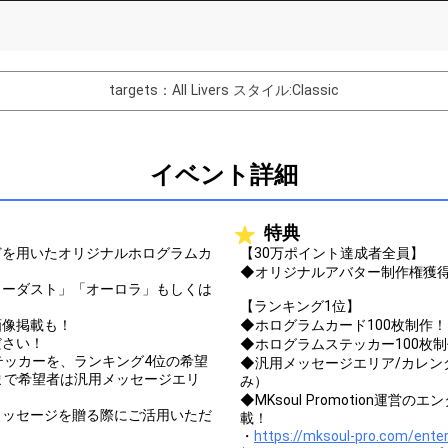
List of Goal
targets：All Livers
スタイル:Classic
バター制作権獲得！
Comments
イベント詳細
You can post comments. Please r
e Show Gold to purchase gifts
other users.
特典
performer(s), the performer's
どを用いたオリジナルホログラムカ
【30万ポイント達成者全員】
◆オリジナルアバター制作権獲
ターダスト」「オーロラ」もしくは
【ランキング1位】
画像掲載も！
◆ホログラムカード100枚制作！
ださい！
◆ホログラムステッカー100枚
Close
テッカーを、ランキング4位の希望
◆汎用メッセージエリア/カレン
まで希望者は汎用メッセージエリ
み）
◆MKsoul Promotion運
メッセージを贈る際にご活用いただ
載！
・
https://mksoul-pro.com/ente