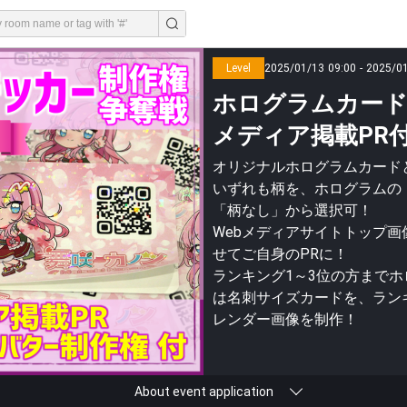
Level
2025/01/13 09:00 - 2025/0
ホログラムカード
メディア掲載PR付き
オリジナルホログラムカード
いずれも柄を、ホログラムの
「柄なし」から選択可！
Webメディアサイトトップ画
せてご自身のPRに！
ランキング1～3位の方まで
は名刺サイズカードを、ラン
レンダー画像を制作！
About event application