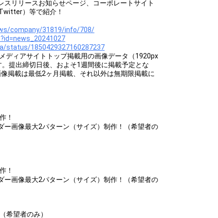
ionのプレスリリースお知らせページ、コーポレートサイト
itter）等で紹介！
ews/company/31819/info/708/
s?id=news_20241027
ara/status/1850429327160287237
でにWebメディアサイトトップ掲載用の画像データ（1920px
きます。提出締切日後、およそ1週間後に掲載予定とな
画像掲載は最低2ヶ月掲載、それ以外は無期限掲載に
制作！
ダー画像最大2パターン（サイズ）制作！（希望者の
制作！
ダー画像最大2パターン（サイズ）制作！（希望者の
！（希望者のみ）