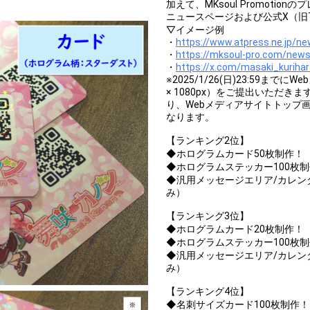
加えて、MKsoul Promot
ニュースページおよび公式X（旧Tw
▽イメージ例
・
https://www.atpress.ne.jp/n
・
https://mksoul-pro.com/new
・
https://x.com/masaki_kurih
※2025/1/26(日)23:59ま
× 1080px）をご提出いただ
り、Webメディアサイトトップ
なります。
【ランキング2位】
◆ホログラムカード50枚制作！
◆ホログラムステッカー100枚
◆汎用メッセージエリア/カレン
み）
【ランキング3位】
◆ホログラムカード20枚制作！
◆ホログラムステッカー100枚
◆汎用メッセージエリア/カレン
み）
【ランキング4位】
◆名刺サイズカード100枚制作