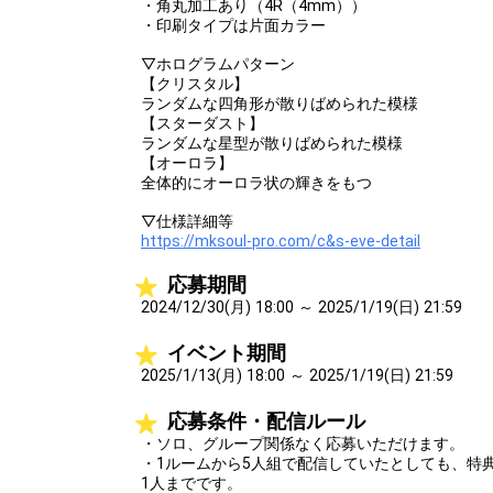
・角丸加工あり（4R（4mm））
・印刷タイプは片面カラー
▽ホログラムパターン
【クリスタル】
ランダムな四角形が散りばめられた模様
【スターダスト】
ランダムな星型が散りばめられた模様
【オーロラ】
全体的にオーロラ状の輝きをもつ
▽仕様詳細等
https://mksoul-pro.com/c&s-eve-detail
応募期間
2024/12/30(月) 18:00 ～ 2025/1/19(日) 21:59
イベント期間
2025/1/13(月) 18:00 ～ 2025/1/19(日) 21:59
応募条件・配信ルール
・ソロ、グループ関係なく応募いただけます。
・1ルームから5人組で配信していたとしても、特
1人までです。