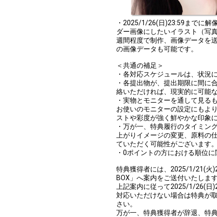
・2025/1/26(日)23:59ま
ダー画像にしたいイラスト（写真
週間程度で制作、画像データを送
の画像データも可能です。
＜共通の補足＞
・各対応スケジュールは、状況
・各提出物が、提出期限に間に
絡いただければ、現実的に可能
・実物とモニターを通して見る
お使いのモニターの設定にもよ
ストや彩度が強く鮮やかな印象
・万が一、特典履行のタイミン
上がりイメージの変更、原料の
ていただく可能性がございます
・0ポイントの方における順位に
特典獲得者には、2025/1/21(火)
BOX」へ案内をご送付いたしま
上記案内に従って2025/1/26
対応いただけない場合は特典が
さい。
万が一、特典獲得者が辞退、特