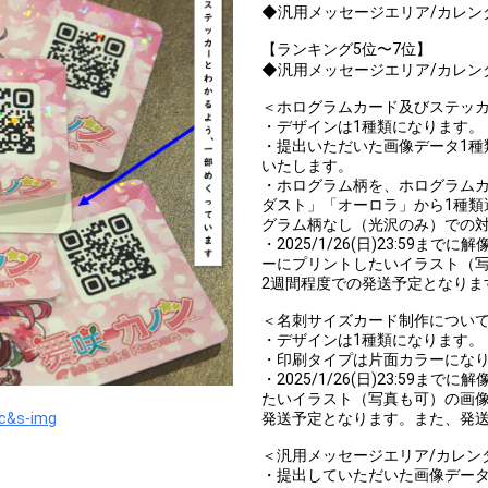
◆汎用メッセージエリア/カレン
【ランキング5位〜7位】
◆汎用メッセージエリア/カレン
＜ホログラムカード及びステッ
・デザインは1種類になります。
・提出いただいた画像データ1種
いたします。
・ホログラム柄を、ホログラム
ダスト」「オーロラ」から1種類
グラム柄なし（光沢のみ）での
・2025/1/26(日)23:59ま
ーにプリントしたいイラスト（
2週間程度での発送予定となりま
＜名刺サイズカード制作につい
・デザインは1種類になります。
・印刷タイプは片面カラーにな
・2025/1/26(日)23:59ま
たいイラスト（写真も可）の画像
発送予定となります。また、発
c&s-img
＜汎用メッセージエリア/カレン
・提出していただいた画像デー