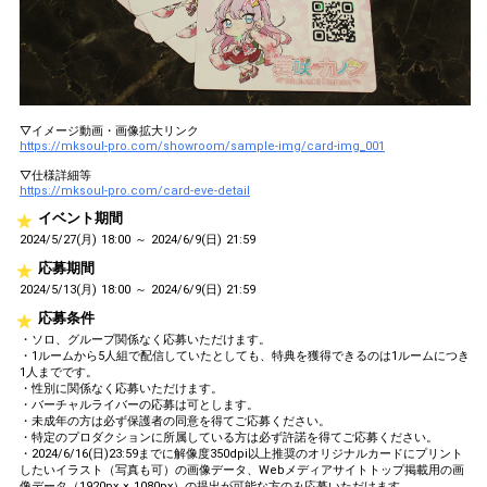
▽イメージ動画・画像拡大リンク
https://mksoul-pro.com/showroom/sample-img/card-img_001
▽仕様詳細等
https://mksoul-pro.com/card-eve-detail
イベント期間
2024/5/27(月) 18:00 ～ 2024/6/9(日) 21:59
応募期間
2024/5/13(月) 18:00 ～ 2024/6/9(日) 21:59
応募条件
・ソロ、グループ関係なく応募いただけます。
・1ルームから5人組で配信していたとしても、特典を獲得できるのは1ルームにつき
1人までです。
・性別に関係なく応募いただけます。
・バーチャルライバーの応募は可とします。
・未成年の方は必ず保護者の同意を得てご応募ください。
・特定のプロダクションに所属している方は必ず許諾を得てご応募ください。
・2024/6/16(日)23:59までに解像度350dpi以上推奨のオリジナルカードにプリント
したいイラスト（写真も可）の画像データ、Webメディアサイトトップ掲載用の画
像データ（1920px × 1080px）の提出が可能な方のみ応募いただけます。