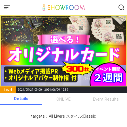
Level
2024/05/27 09:00 - 2024/06/09 12:59
number of
Details
ONLIVE
Event Results
Rema
Level
Points
List of Goal
positions
rks
remaining
1
0
Event Begins!
targets：All Livers
スタイル:Classic
オリジナルアバター制作権獲
2
300000