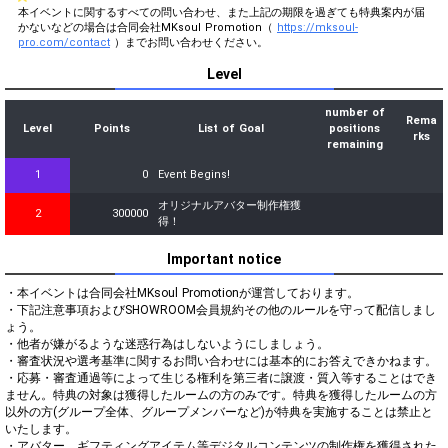
本イベントに関するすべての問い合わせ、また上記の期限を過ぎても特典案内が届
かないなどの場合は合同会社MKsoul Promotion（
https://mksoul-
pro.com/contact
）までお問い合わせください。
Level
number of
Rema
Level
Points
List of Goal
positions
rks
remaining
1
0
Event Begins!
オリジナルアバター制作権獲
2
300000
得！
Important notice
・本イベントは合同会社MKsoul Promotionが運営しております。

・下記注意事項およびSHOWROOM会員規約その他のルールを守って配信しまし
ょう。

・他者が嫌がるような迷惑行為はしないようにしましょう。

・審査状況や選考基準に関するお問い合わせには基本的にお答えできかねます。

・応募・審査通過等によって生じる権利を第三者に譲渡・質入等することはでき
ません。特典の対象は獲得したルームの方のみです。特典を獲得したルームの方
以外の方(グループ全体、グループメンバーなど)が特典を実施することは禁止と
いたします。

・アバター、ギフティングアイテム等デジタルコンテンツの制作権を獲得された