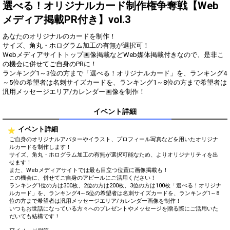
得！
選べる！オリジナルカード制作権争奪戦【Web
メディア掲載PR付き】vol.3
Gifting
Comments
あなたのオリジナルのカードを制作！
Throw gifts to the stage and join
You can post comments. Please
サイズ、角丸・ホログラム加工の有無が選択可！
the live performance.
refrain from posting comments
Webメディアサイトトップ画像掲載などWeb媒体掲載付きなので、是非こ
First, try throwing free Stars
that may offend performers or
の機会に併せてご自身のPRに！
(once a day)! You can also charge
other users.
ランキング1～3位の方まで「選べる！オリジナルカード」を、ランキング4
Show Gold to purchase gifts
～5位の希望者は名刺サイズカードを、ランキング1～8位の方まで希望者は
(available from 1 JPY)! When you
汎用メッセージエリア/カレンダー画像を制作！
continue to send gifts to the
performer(s), the performer's
popularity ranking and your
イベント詳細
ranking go up.
To cheer on performers, you can
イベント詳細
send them gifts.
ご自身のオリジナルアバターやイラスト、プロフィール写真などを用いたオリジナ
To send performers paid items,
ルカードを制作します！
you must use Show Gold.
サイズ、角丸・ホログラム加工の有無が選択可能なため、よりオリジナリティを出
せます！
また、Webメディアサイトでは最も目立つ位置に画像掲載も！
この機会に、併せてご自身のアピールにご活用ください！
ランキング1位の方は300枚、2位の方は200枚、3位の方は100枚「選べる！オリジナ
Close
ルカード」を、ランキング4～5位の希望者は名刺サイズカードを、ランキング1～8
位の方まで希望者は汎用メッセージエリア/カレンダー画像を制作！
いつもお世話になっている方々へのプレゼントやメッセージを贈る際にご活用いた
だいても結構です！