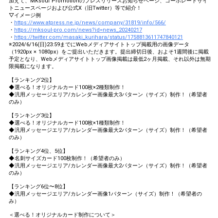
加えて、MKsoul Promotionのプレスリリースお知らせページ、コーポレートサイ
トニュースページおよび公式X（旧Twitter）等で紹介！
▽イメージ例
・
https://www.atpress.ne.jp/news/company/31819/info/566/
・
https://mksoul-pro.com/news?id=news_20240217
・
https://twitter.com/masaki_kurihara/status/1758813611747840121
※2024/6/16(日)23:59までにWebメディアサイトトップ掲載用の画像データ
（1920px × 1080px）をご提出いただきます。提出締切日後、およそ1週間後に掲載
予定となり、Webメディアサイトトップ画像掲載は最低2ヶ月掲載、それ以外は無期
限掲載になります。
【ランキング2位】
◆選べる！オリジナルカード100枚×2種類制作！
◆汎用メッセージエリア/カレンダー画像最大3パターン（サイズ）制作！（希望者
のみ）
【ランキング3位】
◆選べる！オリジナルカード100枚×1種類制作！
◆汎用メッセージエリア/カレンダー画像最大2パターン（サイズ）制作！（希望者
のみ）
【ランキング4位、5位】
◆名刺サイズカード100枚制作！（希望者のみ）
◆汎用メッセージエリア/カレンダー画像最大2パターン（サイズ）制作！（希望者
のみ）
【ランキング6位〜8位】
◆汎用メッセージエリア/カレンダー画像1パターン（サイズ）制作！（希望者の
み）
＜選べる！オリジナルカード制作について＞