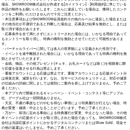
場合、SHOWROOM株式会社が作成する[ガイドライン]・[利用規約]に準じている
作品の制作をお願いいたします。これらに違反している場合は、獲得したコンテ
ンツをご利用いただけませんので十分ご注意ください。

・本注意事項およびSHOWROOM会員規約その他のルールに違反した場合または
その他当社が不適切であると判断した場合は、応募及び結果を無効とし、または
取り消す場合があります。

・応募条件を全て満たさずにエントリーされた場合には、いかなる理由であって
もエントリーを取り消し、特典の権利を無効とさせていただく可能性がありま
す。

・バーチャルライバーに関しては各人の世界観により定義された性別です。

・イベントを途中離脱された場合には、いかなる理由であっても特典の権利を無
効とさせていただきます。

・金銭、物品、その他プレゼント(チェキ、お礼カードなどは除く)を視聴者に贈
り応援を促進させる行為は禁止します。

・重複アカウントによる応援は禁止です。重複アカウントによる応援ポイント分
は発覚次第、減算を行います。なお、当サービスのセキュリティ上、対応や減算
の仕組みの詳細に関しましては個別にご案内を差し上げておりません。予めご了
承ください。

・本アプリ内で開催されるキャンペーン・イベント・コンテスト等にアップル
社、グーグル社は一切関係ありません。

・天災、不慮の事故などのやむを得ない事情により特典履行が行えない場合、特
典が変更・補填・中止となることがございます。予めご了承ください。

・万が一、前項に定める事由による特典履行が変更、中止となった場合、その他
本イベントの応援ポイントが取り消しされた場合であっても、SHOWROOM株式
会社は当該応援ポイントにかかるデジタルコンテンツまたはShow Gold、現金そ
の他の返還はいたしません。予めご了承ください。
