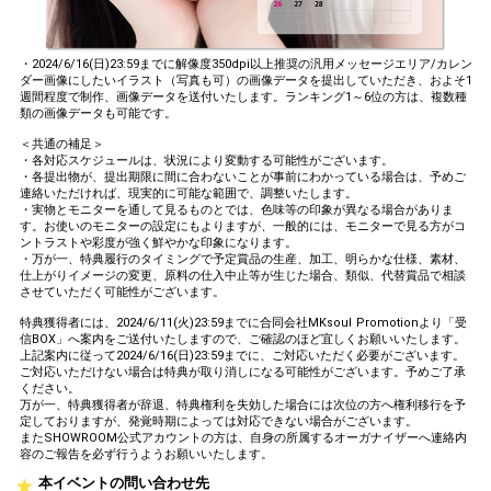
・2024/6/16(日)23:59までに解像度350dpi以上推奨の汎用メッセージエリア/カレン
ダー画像にしたいイラスト（写真も可）の画像データを提出していただき、およそ1
週間程度で制作、画像データを送付いたします。ランキング1～6位の方は、複数種
類の画像データも可能です。
＜共通の補足＞
・各対応スケジュールは、状況により変動する可能性がございます。
・各提出物が、提出期限に間に合わないことが事前にわかっている場合は、予めご
連絡いただければ、現実的に可能な範囲で、調整いたします。
・実物とモニターを通して見るものとでは、色味等の印象が異なる場合がありま
す。お使いのモニターの設定にもよりますが、一般的には、モニターで見る方がコ
ントラストや彩度が強く鮮やかな印象になります。
・万が一、特典履行のタイミングで予定賞品の生産、加工、明らかな仕様、素材、
仕上がりイメージの変更、原料の仕入中止等が生じた場合、類似、代替賞品で相談
させていただく可能性がございます。
特典獲得者には、2024/6/11(火)23:59までに合同会社MKsoul Promotionより「受
信BOX」へ案内をご送付いたしますので、ご確認のほど宜しくお願いいたします。
上記案内に従って2024/6/16(日)23:59までに、ご対応いただく必要がございます。
ご対応いただけない場合は特典が取り消しになる可能性がございます。予めご了承
ください。
万が一、特典獲得者が辞退、特典権利を失効した場合には次位の方へ権利移行を予
定しておりますが、発覚時期によっては対応できない場合がございます。
またSHOWROOM公式アカウントの方は、自身の所属するオーガナイザーへ連絡内
容のご報告を必ず行うようお願いいたします。
本イベントの問い合わせ先