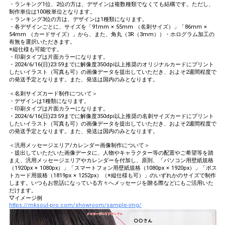
・ランキング1位、2位の方は、デザインは複数種類でなくても結構です。ただし、
制作単位は100枚単位となります。
・ランキング3位の方は、デザインは1種類になります。
・各デザインごとに、サイズを「91mm × 55mm （名刺サイズ）」「86mm ×
54mm （カードサイズ）」から、また、角丸（3R（3mm））・ホログラム加工の
有無を選択いただきます。
※縦仕様も可能です。
・印刷タイプは片面カラーになります。
・2024/6/16(日)23:59までに解像度350dpi以上推奨のオリジナルカードにプリント
したいイラスト（写真も可）の画像データを提出していただき、およそ2週間程度で
の発送予定となります。また、発送は国内のみとなります。
＜名刺サイズカード制作について＞
・デザインは1種類になります。
・印刷タイプは片面カラーになります。
・2024/6/16(日)23:59までに解像度350dpi以上推奨の名刺サイズカードにプリント
したいイラスト（写真も可）の画像データを提出していただき、およそ2週間程度で
の発送予定となります。また、発送は国内のみとなります。
＜汎用メッセージエリア/カレンダー画像制作について＞
・提出していただいた画像データに、人物やキャラクター等の配置やご希望等を踏
まえ、汎用メッセージエリアやカレンダーを付加し、原則、「パソコン用壁紙規格
（1920px × 1080px）」「スマートフォン用壁紙規格（1080px × 1920px）」「ポス
トカード用規格（1819px × 1252px）（※縦仕様も可）」のいずれかのサイズで制作
します。いつもお世話になっている方々へメッセージを贈る際などにもご活用いた
だけます。
▽イメージ例
https://mksoul-pro.com/showroom/sample-img/