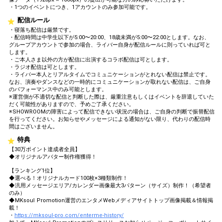
・1つのイベントにつき、1アカウントのみ参加可能です。
配信ルール
・寝落ち配信は厳禁です。
・配信時間は中学生以下が5:00〜20:00、18歳未満が5:00〜22:00とします。なお、
グループアカウントで参加の場合、ライバー自身が配信ルールに則っていれば可と
します。
・ご本人さま以外の方が配信に出演するコラボ配信は可とします。
・ラジオ配信は可とします。
・ライバー本人とリアルタイムでコミュニケーションがとれない配信は禁止です。
なお、演奏やダンスなどの一時的にコミュニケーションが取れない配信は、ご自身
のパフォーマンス中のみ可能とします。
※運営側が不適切な配信と判断した際は、厳重注意もしくはイベントを辞退していた
だく可能性がありますので、予めご了承ください。
※SHOWROOMの障害によって配信できない状況の場合は、ご自身の判断で振替配信
を行ってください。お知らせやメッセージによる通知がない限り、代わりの配信時
間はございません。
特典
【30万ポイント達成者全員】
◆オリジナルアバター制作権獲得！
【ランキング1位】
◆選べる！オリジナルカード100枚×3種類制作！
◆汎用メッセージエリア/カレンダー画像最大3パターン（サイズ）制作！（希望者
のみ）
◆MKsoul Promotion運営のエンタメWebメディアサイトトップ画像掲載＆情報掲
載！
・
https://mksoul-pro.com/enterme-history/