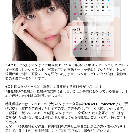
※2023/11/26(日)23:59までに解像度350dpi以上推奨の汎用メッセージエリア/カレン
ダー画像にしたいイラスト（写真も可）の画像データを提出していただき、およそ1
週間程度で制作、画像データを送付いたします。ランキング1～6位の方は、複数種
類の画像データも可能です。
※各対応スケジュールは、状況により変動する可能性がございます。
※各提出物の提出が、提出期限に間に合わないことが事前にわかっている場合は、予
めご連絡いただければ調整いたします。
特典獲得者には、2023/11/21(火)23:59までに合同会社MKsoul Promotionより「受
信BOX」へ案内をご送付いたしますので、ご確認のほど宜しくお願いいたします。
上記案内に従って2023/11/26(日)23:59までに、ご対応いただく必要がございます。
ご対応いただけない場合は特典が取り消しになる可能性がございます。予めご了承
ください。
万が一、特典獲得者が辞退、特典権利を失効した場合には次位の方へ権利移行を予
定しておりますが、発覚時期によっては対応できない場合がございます。