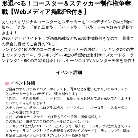
得！
形選べる！コースター＆ステッカー制作権争奪
戦【Webメディア掲載PR付き】
Gifting
Comments
あなたのオリジナルコースターとステッカーを1つのデザインで両方制作！
Throw gifts to the stage and join
You can post comments. Please
形を、「丸型」「角丸四角型」「ハート型」「花型」からお好みで選択で
the live performance.
refrain from posting comments
きます！
First, try throwing free Stars
that may offend performers or
Webメディアサイトトップ画像掲載などWeb媒体掲載付きなので、是非こ
(once a day)! You can also charge
other users.
の機会に併せてご自身のPRに！
Show Gold to purchase gifts
ランキング1位の方のコースターとステッカー以外に、ランキング2位の方
(available from 1 JPY)! When you
までステッカーを、ランキング3～4位の希望者は名刺サイズカードを、ラ
continue to send gifts to the
ンキング1～8位の希望者は汎用メッセージエリア/カレンダー画像を制作！
performer(s), the performer's
popularity ranking and your
ranking go up.
イベント詳細
To cheer on performers, you can
send them gifts.
イベント詳細
To send performers paid items,
ご自身のオリジナルアバターやイラスト、写真などを用いたオリジナルコースター
you must use Show Gold.
とステッカーを1つのデザインで両方制作します！
「丸型」「角丸四角型」「ハート型」「花型」からお好みで形も選択でき、よりオ
リジナリティを出せます！
ステッカーは、柄を、ホログラム柄の「クリスタル」「オーロラ」「スターダス
ト」から選択できます！
Close
また、Webメディアサイトでは最も目立つ位置に画像掲載も！
この機会に、併せてご自身のアピールにご活用ください！
ランキング1位の方のコースターとステッカー以外に、ランキング2位の方までステ
ッカーを、ランキング3～4位の希望者は名刺サイズカードを、ランキング1～8位の
希望者は汎用メッセージエリア/カレンダー画像を制作！