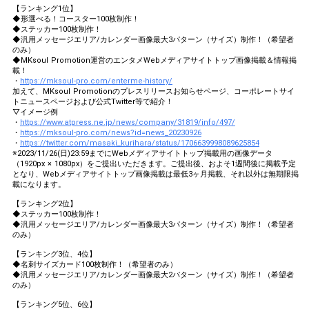
【ランキング1位】
◆形選べる！コースター100枚制作！
◆ステッカー100枚制作！
◆汎用メッセージエリア/カレンダー画像最大3パターン（サイズ）制作！（希望者
のみ）
◆MKsoul Promotion運営のエンタメWebメディアサイトトップ画像掲載＆情報掲
載！
・
https://mksoul-pro.com/enterme-history/
加えて、MKsoul Promotionのプレスリリースお知らせページ、コーポレートサイ
トニュースページおよび公式Twitter等で紹介！
▽イメージ例
・
https://www.atpress.ne.jp/news/company/31819/info/497/
・
https://mksoul-pro.com/news?id=news_20230926
・
https://twitter.com/masaki_kurihara/status/1706639998089625854
※2023/11/26(日)23:59までにWebメディアサイトトップ掲載用の画像データ
（1920px × 1080px）をご提出いただきます。ご提出後、およそ1週間後に掲載予定
となり、Webメディアサイトトップ画像掲載は最低3ヶ月掲載、それ以外は無期限掲
載になります。
【ランキング2位】
◆ステッカー100枚制作！
◆汎用メッセージエリア/カレンダー画像最大3パターン（サイズ）制作！（希望者
のみ）
【ランキング3位、4位】
◆名刺サイズカード100枚制作！（希望者のみ）
◆汎用メッセージエリア/カレンダー画像最大2パターン（サイズ）制作！（希望者
のみ）
【ランキング5位、6位】