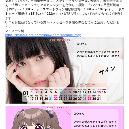
提出していただいた画像データに、人物やキャラクター等の配置やご希望等を踏ま
え、汎用メッセージエリアやカレンダーを付加し、原則、「パソコン用壁紙規格
（1920px × 1080px）」「スマートフォン用壁紙規格（1080px × 1920px）」「ポス
トカード用規格（1819px × 1252px）（※縦型も可）」のいずれかのサイズで制作し
ます。
いつもお世話になっている方々へメッセージを贈る際などにもご活用いただけま
す。
▽イメージ例
https://mksoul-pro.com/showroom/sample-img/