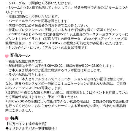
・ソロ、グループ関係なく応募いただけます。
・1ルームから5人組で配信していたとしても、特典を獲得できるのは1ルームにつき
1人までです。
・性別に関係なく応募いただけます。
・バーチャルライバーの応募は可とします。
・未成年の方は必ず保護者の同意を得てご応募ください。
・特定のプロダクションに所属している方は必ず許諾を得てご応募ください。
・2023/11/26(日)23:59までに解像度350dpi以上推奨のコースター及びステッカーに
プリントしたいイラスト（写真も可）の画像データ、Webメディアサイトトップ掲
載用の画像データ（1920px × 1080px）の提出が可能な方のみ応募いただけます。
・1つのイベントにつき、1アカウントのみ参加可能です
配信ルール
・寝落ち配信は厳禁です。
・配信時間は中学生以下が5:00〜20:00、18歳未満が5:00〜22:00とします。
・ご本人さま以外の方が配信に出演するコラボ配信は可とします。
・ラジオ配信は可とします。
・ライバー本人とリアルタイムでコミュニケーションがとれない配信は禁止です。
なお、演奏やダンスなどの一時的にコミュニケーションが取れない配信は、ご自身
のパフォーマンス中のみ可能とします。
※運営側が不適切な配信と判断した際は、厳重注意もしくはイベントを辞退していた
だく可能性がありますので、予めご了承ください。
※SHOWROOMの障害によって配信できない状況の場合は、ご自身の判断で振替配信
を行ってください。お知らせやメッセージによる通知がない限り、代わりの配信時
間はございません。
特典
【30万ポイント達成者全員】
◆オリジナルアバター制作権獲得！