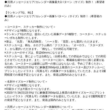
◆汎用メッセージエリア/カレンダー画像最大2パターン（サイズ）制作！（希望者
のみ）
【ランキング7位、8位】
◆汎用メッセージエリア/カレンダー画像1パターン（サイズ）制作！（希望者の
み）
＜コースター、ステッカー制作について＞
※デザインは1種類になります。
※ランキング1位の方は、提出いただいた画像データ1種類で、コースター、ステッカ
ーいずれも制作いたします。
※形は、「丸型」「角丸四角型」「ハート型」「花型」から選択いただきます。
※ステッカーは、柄を、ホログラム柄の「クリスタル」「オーロラ」「スターダス
ト」から選択いただきます。「柄なし」での対応も可能です。
※ステッカーのサイズは、長辺60mmになります。
※ステッカーは、形によっては台紙なし（台紙を残しての切込みではなく）での対応
とさせていただきます。また、コースターに比べ、断裁線を緩やかに描く必要があ
るため、コースターとは厳密には同一の形にはならない点、予めご了承ください。
※2023/11/26(日)23:59までに解像度350dpi以上推奨のコースター及びステッカーに
プリントしたいイラスト（写真も可）の画像データを提出していただき、およそ2週
間程度での発送予定となります。また、発送は国内のみとなります。
＜名刺サイズカード制作について＞
※デザインは1種類になります。
※印刷タイプは片面カラーになります。
※2023/11/26(日)23:59までに解像度350dpi以上推奨の名刺サイズカードにプリント
したいイラスト（写真も可）の画像データを提出していただき、およそ2週間程度で
の発送予定となります。また、発送は国内のみとなります。
＜汎用メッセージエリア/カレンダー画像制作について＞