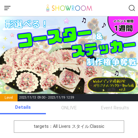
Level
2023/11/13 09:00 - 2023/11/19 12:59
number of
Details
ONLIVE
Event Results
Rema
Level
Points
List of Goal
positions
rks
remaining
1
0
Event Begins!
targets：All Livers
スタイル:Classic
オリジナルアバター制作権獲
2
300000