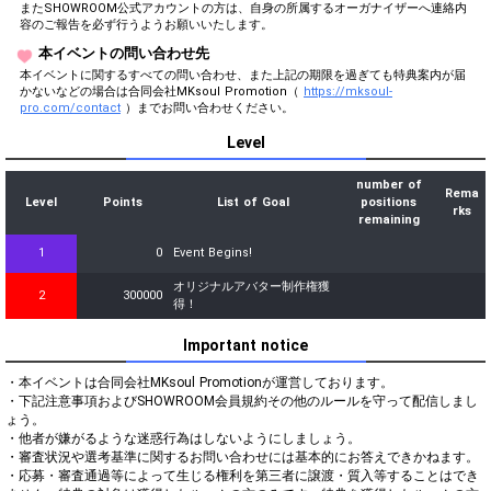
またSHOWROOM公式アカウントの方は、自身の所属するオーガナイザーへ連絡内
容のご報告を必ず行うようお願いいたします。
本イベントの問い合わせ先
本イベントに関するすべての問い合わせ、また上記の期限を過ぎても特典案内が届
かないなどの場合は合同会社MKsoul Promotion（
https://mksoul-
pro.com/contact
）までお問い合わせください。
Level
number of
Rema
Level
Points
List of Goal
positions
rks
remaining
1
0
Event Begins!
オリジナルアバター制作権獲
2
300000
得！
Important notice
・本イベントは合同会社MKsoul Promotionが運営しております。

・下記注意事項およびSHOWROOM会員規約その他のルールを守って配信しまし
ょう。

・他者が嫌がるような迷惑行為はしないようにしましょう。

・審査状況や選考基準に関するお問い合わせには基本的にお答えできかねます。

・応募・審査通過等によって生じる権利を第三者に譲渡・質入等することはでき