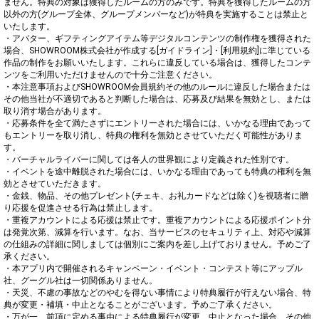
ません。特典の対象は獲得したルームの方のみです。特典を獲得したルームの方
以外の方(グループ全体、グループメンバーなど)が特典を実施することは禁止と
いたします。

・アバター、ギフティングアイテム等デジタルコンテンツの制作権を獲得された
場合、SHOWROOM株式会社が作成する[ガイドライン]・[利用規約]に準じている
作品の制作をお願いいたします。これらに違反している場合は、獲得したコンテ
ンツをご利用いただけませんので十分ご注意ください。

・本注意事項およびSHOWROOM会員規約その他のルールに違反した場合または
その他当社が不適切であると判断した場合は、応募及び結果を無効とし、または
取り消す場合があります。

・応募条件を全て満たさずにエントリーされた場合には、いかなる理由であって
もエントリーを取り消し、特典の権利を無効とさせていただく可能性がありま
す。

・バーチャルライバーに関しては各人の世界観により定義された性別です。

・イベントを途中離脱された場合には、いかなる理由であっても特典の権利を無
効とさせていただきます。

・金銭、物品、その他プレゼント(チェキ、お礼カードなどは除く)を視聴者に贈
り応援を促進させる行為は禁止します。

・重複アカウントによる応援は禁止です。重複アカウントによる応援ポイント分
は発覚次第、減算を行います。なお、当サービスのセキュリティ上、対応や減算
の仕組みの詳細に関しましては個別にご案内を差し上げておりません。予めご了
承ください。

・本アプリ内で開催されるキャンペーン・イベント・コンテスト等にアップル
社、グーグル社は一切関係ありません。

・天災、不慮の事故などのやむを得ない事情により特典履行が行えない場合、特
典が変更・補填・中止となることがございます。予めご了承ください。

・万が一、前項に定める事由による特典履行が変更、中止となった場合、その他