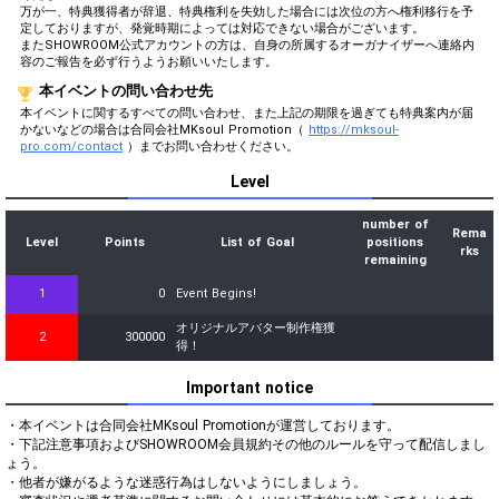
万が一、特典獲得者が辞退、特典権利を失効した場合には次位の方へ権利移行を予
定しておりますが、発覚時期によっては対応できない場合がございます。
またSHOWROOM公式アカウントの方は、自身の所属するオーガナイザーへ連絡内
容のご報告を必ず行うようお願いいたします。
本イベントの問い合わせ先
本イベントに関するすべての問い合わせ、また上記の期限を過ぎても特典案内が届
かないなどの場合は合同会社MKsoul Promotion（
https://mksoul-
pro.com/contact
）までお問い合わせください。
Level
number of
Rema
Level
Points
List of Goal
positions
rks
remaining
1
0
Event Begins!
オリジナルアバター制作権獲
2
300000
得！
Important notice
・本イベントは合同会社MKsoul Promotionが運営しております。

・下記注意事項およびSHOWROOM会員規約その他のルールを守って配信しまし
ょう。

・他者が嫌がるような迷惑行為はしないようにしましょう。
