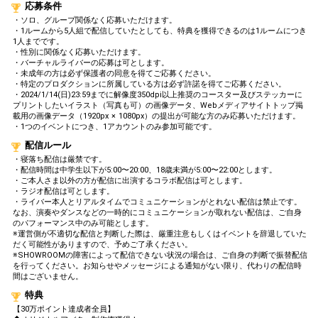
応募条件
・ソロ、グループ関係なく応募いただけます。
・1ルームから5人組で配信していたとしても、特典を獲得できるのは1ルームにつき
1人までです。
・性別に関係なく応募いただけます。
・バーチャルライバーの応募は可とします。
・未成年の方は必ず保護者の同意を得てご応募ください。
・特定のプロダクションに所属している方は必ず許諾を得てご応募ください。
・2024/1/14(日)23:59までに解像度350dpi以上推奨のコースター及びステッカーに
プリントしたいイラスト（写真も可）の画像データ、Webメディアサイトトップ掲
載用の画像データ（1920px × 1080px）の提出が可能な方のみ応募いただけます。
・1つのイベントにつき、1アカウントのみ参加可能です。
配信ルール
・寝落ち配信は厳禁です。
・配信時間は中学生以下が5:00〜20:00、18歳未満が5:00〜22:00とします。
・ご本人さま以外の方が配信に出演するコラボ配信は可とします。
・ラジオ配信は可とします。
・ライバー本人とリアルタイムでコミュニケーションがとれない配信は禁止です。
なお、演奏やダンスなどの一時的にコミュニケーションが取れない配信は、ご自身
のパフォーマンス中のみ可能とします。
※運営側が不適切な配信と判断した際は、厳重注意もしくはイベントを辞退していた
だく可能性がありますので、予めご了承ください。
※SHOWROOMの障害によって配信できない状況の場合は、ご自身の判断で振替配信
を行ってください。お知らせやメッセージによる通知がない限り、代わりの配信時
間はございません。
特典
【30万ポイント達成者全員】