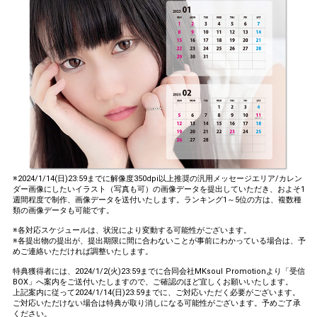
※2024/1/14(日)23:59までに解像度350dpi以上推奨の汎用メッセージエリア/カレン
ダー画像にしたいイラスト（写真も可）の画像データを提出していただき、およそ1
週間程度で制作、画像データを送付いたします。ランキング1～5位の方は、複数種
類の画像データも可能です。
※各対応スケジュールは、状況により変動する可能性がございます。
※各提出物の提出が、提出期限に間に合わないことが事前にわかっている場合は、予
めご連絡いただければ調整いたします。
特典獲得者には、2024/1/2(火)23:59までに合同会社MKsoul Promotionより「受信
BOX」へ案内をご送付いたしますので、ご確認のほど宜しくお願いいたします。
上記案内に従って2024/1/14(日)23:59までに、ご対応いただく必要がございます。
ご対応いただけない場合は特典が取り消しになる可能性がございます。予めご了承
ください。