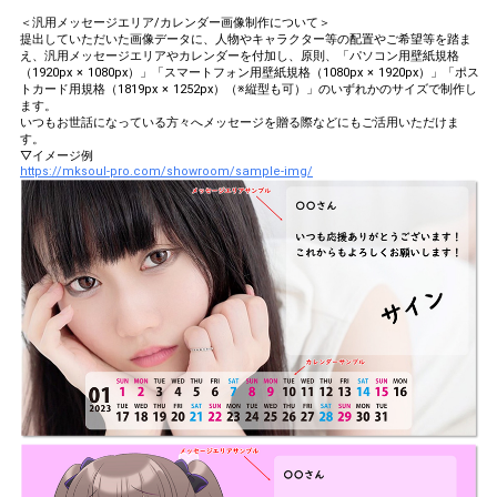
＜汎用メッセージエリア/カレンダー画像制作について＞
提出していただいた画像データに、人物やキャラクター等の配置やご希望等を踏ま
え、汎用メッセージエリアやカレンダーを付加し、原則、「パソコン用壁紙規格
（1920px × 1080px）」「スマートフォン用壁紙規格（1080px × 1920px）」「ポス
トカード用規格（1819px × 1252px）（※縦型も可）」のいずれかのサイズで制作し
ます。
いつもお世話になっている方々へメッセージを贈る際などにもご活用いただけま
す。
▽イメージ例
https://mksoul-pro.com/showroom/sample-img/