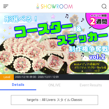
Level
2023/12/18 09:00 - 2023/12/31 12:59
number of
Details
ONLIVE
Event Results
Rema
Level
Points
List of Goal
positions
rks
remaining
1
0
Event Begins!
targets：All Livers
スタイル:Classic
オリジナルアバター制作権獲
2
300000