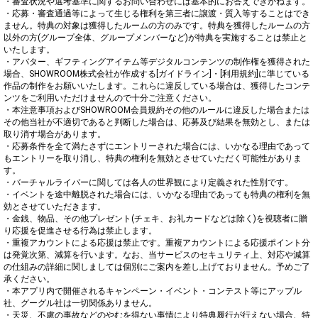
・審査状況や選考基準に関するお問い合わせには基本的にお答えできかねます。

・応募・審査通過等によって生じる権利を第三者に譲渡・質入等することはでき
ません。特典の対象は獲得したルームの方のみです。特典を獲得したルームの方
以外の方(グループ全体、グループメンバーなど)が特典を実施することは禁止と
いたします。

・アバター、ギフティングアイテム等デジタルコンテンツの制作権を獲得された
場合、SHOWROOM株式会社が作成する[ガイドライン]・[利用規約]に準じている
作品の制作をお願いいたします。これらに違反している場合は、獲得したコンテ
ンツをご利用いただけませんので十分ご注意ください。

・本注意事項およびSHOWROOM会員規約その他のルールに違反した場合または
その他当社が不適切であると判断した場合は、応募及び結果を無効とし、または
取り消す場合があります。

・応募条件を全て満たさずにエントリーされた場合には、いかなる理由であって
もエントリーを取り消し、特典の権利を無効とさせていただく可能性がありま
す。

・バーチャルライバーに関しては各人の世界観により定義された性別です。

・イベントを途中離脱された場合には、いかなる理由であっても特典の権利を無
効とさせていただきます。

・金銭、物品、その他プレゼント(チェキ、お礼カードなどは除く)を視聴者に贈
り応援を促進させる行為は禁止します。

・重複アカウントによる応援は禁止です。重複アカウントによる応援ポイント分
は発覚次第、減算を行います。なお、当サービスのセキュリティ上、対応や減算
の仕組みの詳細に関しましては個別にご案内を差し上げておりません。予めご了
承ください。

・本アプリ内で開催されるキャンペーン・イベント・コンテスト等にアップル
社、グーグル社は一切関係ありません。

・天災、不慮の事故などのやむを得ない事情により特典履行が行えない場合、特