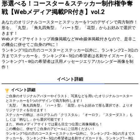
得！
形選べる！コースター＆ステッカー制作権争奪
戦【Webメディア掲載PR付き】vol.2
Gifting
Comments
あなたのオリジナルコースターとステッカーを1つのデザインで両方制作！
Throw gifts to the stage and join
You can post comments. Please
形を、「丸型」「角丸四角型」「ハート型」「花型」からお好みで選択で
the live performance.
refrain from posting comments
きます！
First, try throwing free Stars
that may offend performers or
Webメディアサイトトップ画像掲載などWeb媒体掲載付きなので、是非こ
(once a day)! You can also charge
other users.
の機会に併せてご自身のPRに！
Show Gold to purchase gifts
ランキング1位の方のコースターとステッカー以外に、ランキング2～3位の
(available from 1 JPY)! When you
方までステッカーを、ランキング4～5位の希望者は名刺サイズカードを、
continue to send gifts to the
ランキング1～8位の希望者は汎用メッセージエリア/カレンダー画像を制
performer(s), the performer's
popularity ranking and your
作！
ranking go up.
To cheer on performers, you can
イベント詳細
send them gifts.
To send performers paid items,
イベント詳細
you must use Show Gold.
ご自身のオリジナルアバターやイラスト、写真などを用いたオリジナルコースター
とステッカーを1つのデザインで両方制作します！
「丸型」「角丸四角型」「ハート型」「花型」からお好みで形も選択でき、よりオ
リジナリティを出せます！
ステッカーの柄は、ホログラムの「クリスタル」「オーロラ」「スターダスト」も
Close
しくは「柄なし」から選択可能です！
また、Webメディアサイトでは最も目立つ位置に画像掲載も！
この機会に、併せてご自身のアピールにご活用ください！
ランキング1位の方のコースターとステッカー以外に、ランキング2～3位の方までス
テッカーを、ランキング4～5位の希望者は名刺サイズカードを、ランキング1～8位