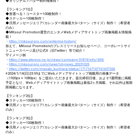
◆オリジナルアバター制作権獲得！
【ランキング1位】
◆形選べる！コースター100枚制作！
◆ステッカー100枚制作！
◆汎用メッセージエリア/カレンダー画像最大3パターン（サイズ）制作！（希望者
のみ）
◆MKsoul Promotion運営のエンタメWebメディアサイトトップ画像掲載＆情報掲
載！
・
https://mksoul-pro.com/enterme-history/
加えて、MKsoul Promotionのプレスリリースお知らせページ、コーポレートサイ
トニュースページ及び公式X（旧Twitter）等で紹介！
▽イメージ例
・
https://www.atpress.ne.jp/news/company/31819/info/509/
・
https://mksoul-pro.com/news?id=news_20231025
・
https://twitter.com/masaki_kurihara/status/1717167107161637326
※2024/1/14(日)23:59までにWebメディアサイトトップ掲載用の画像データ
（1920px × 1080px）をご提出いただきます。提出締切日後、およそ1週間後に掲載
予定となり、Webメディアサイトトップ画像掲載は最低2ヶ月掲載、それ以外は無期
限掲載になります。
【ランキング2位】
◆ステッカー100枚制作！
◆汎用メッセージエリア/カレンダー画像最大3パターン（サイズ）制作！（希望者
のみ）
【ランキング3位】
◆ステッカー100枚制作！
◆汎用メッセージエリア/カレンダー画像最大2パターン（サイズ）制作！（希望者
のみ）