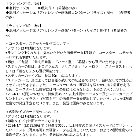
【ランキング4位、5位】
◆名刺サイズカード100枚制作！（希望者のみ）
◆汎用メッセージエリア/カレンダー画像最大2パターン（サイズ）制作！（希望者
のみ）
【ランキング6位～8位】
◆汎用メッセージエリア/カレンダー画像1パターン（サイズ）制作！（希望者の
み）
＜コースター、ステッカー制作について＞
※デザインは1種類になります。
※ランキング1位の方は、提出いただいた画像データ1種類で、コースター、ステッカ
ーいずれも制作いたします。
※形は、「丸型」「角丸四角型」「ハート型」「花型」から選択いただきます。
※ステッカーの柄は、ホログラムの「クリスタル」「オーロラ」「スターダスト」も
しくは「柄なし」から選択可能です。
※ステッカーのサイズは、長辺60mmになります。
※ステッカーは、形によっては台紙を残しての切込みではなく、台紙なしでの対応と
させていただきます。また、コースターに比べ、断裁線を緩やかに描く必要がある
ため、コースターとは厳密には同一の形にはならない点、予めご了承ください。
※2024/1/14(日)23:59までに解像度350dpi以上推奨のコースター及びステッカーにプ
リントしたいイラスト（写真も可）の画像データを提出していただき、およそ2週間
程度での発送予定となります。また、発送は国内のみとなります。
＜名刺サイズカード制作について＞
※デザインは1種類になります。
※印刷タイプは片面カラーになります。
※2024/1/14(日)23:59までに解像度350dpi以上推奨の名刺サイズカードにプリントし
たいイラスト（写真も可）の画像データを提出していただき、およそ2週間程度での
発送予定となります。また、発送は国内のみとなります。