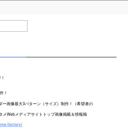
number of positions
Remarks
remaining
efrain from posting comments that may offend performers or
得！
制作！
ダー画像最大3パターン（サイズ）制作！（希望者の
営のエンタメWebメディアサイトトップ画像掲載＆情報掲
rme-history/