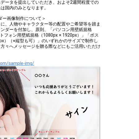
データを提出していただき、およそ2週間程度での
送は国内のみとなります。
ダー画像制作について＞
タに、人物やキャラクター等の配置やご希望等を踏ま
レンダーを付加し、原則、「パソコン用壁紙規格
マートフォン用壁紙規格（1080px × 1920px）」「ポス
1252px）（※縦型も可）」のいずれかのサイズで制作し
る方々へメッセージを贈る際などにもご活用いただけ
oom/sample-img/