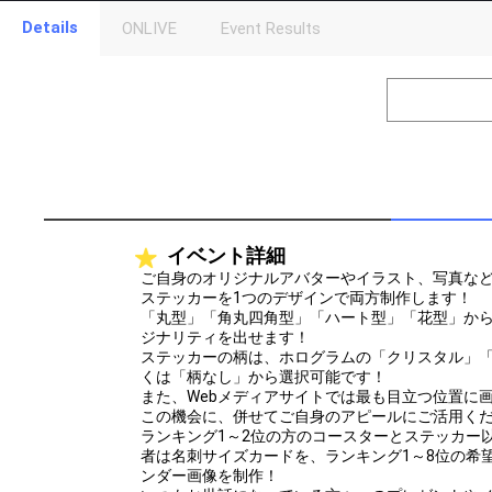
Details
ONLIVE
Event Results
Level
Points
1
0
Event Begins!
2
300000
オリジナルア
Gifting
Throw gifts to the stage and join the live performance.
First, try throwing free Stars (once a day)! You can also charg
イベント詳細
(available from 1 JPY)! When you continue to send gifts to the 
popularity ranking and your ranking go up.
ご自身のオリジナルアバターやイラスト、写真な
To cheer on performers, you can send them gifts.
ステッカーを1つのデザインで両方制作します！
To send performers paid items, you must use Show Gold.
「丸型」「角丸四角型」「ハート型」「花型」か
ジナリティを出せます！
ステッカーの柄は、ホログラムの「クリスタル」
くは「柄なし」から選択可能です！
また、Webメディアサイトでは最も目立つ位置に
この機会に、併せてご自身のアピールにご活用く
ランキング1～2位の方のコースターとステッカー
者は名刺サイズカードを、ランキング1～8位の希
ンダー画像を制作！