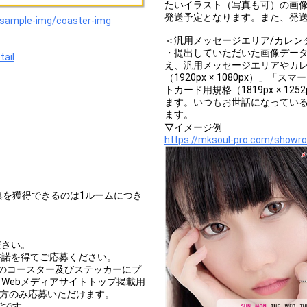
たいイラスト（写真も可）の画像
発送予定となります。また、発
sample-img/coaster-img
＜汎用メッセージエリア/カレン
・提出していただいた画像デー
tail
え、汎用メッセージエリアやカ
（1920px × 1080px）」「ス
トカード用規格（1819px × 
ます。いつもお世話になってい
ます。
▽イメージ例
https://mksoul-pro.com/showr
典を獲得できるのは1ルームにつき
ださい。
許諾を得てご応募ください。
以上推奨のコースター及びステッカーにプ
Webメディアサイトトップ掲載用
可能な方のみ応募いただけます。
能です。