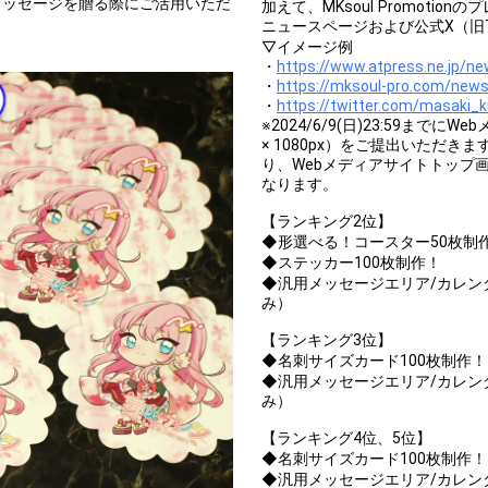
メッセージを贈る際にご活用いただ
加えて、MKsoul Promot
ニュースページおよび公式X（旧Tw
▽イメージ例
・
https://www.atpress.ne.jp/n
・
https://mksoul-pro.com/new
・
https://twitter.com/masaki
※2024/6/9(日)23:59まで
× 1080px）をご提出いただ
り、Webメディアサイトトップ
なります。
【ランキング2位】
◆形選べる！コースター50枚制
◆ステッカー100枚制作！
◆汎用メッセージエリア/カレン
み）
【ランキング3位】
◆名刺サイズカード100枚制作
◆汎用メッセージエリア/カレン
み）
【ランキング4位、5位】
◆名刺サイズカード100枚制作
◆汎用メッセージエリア/カレン