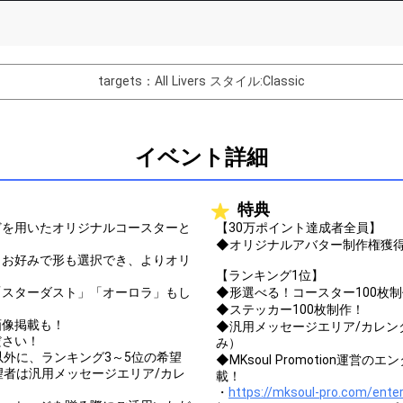
List of Goal
targets：All Livers
スタイル:Classic
バター制作権獲得！
Comments
イベント詳細
You can post comments. Please r
e Show Gold to purchase gifts
other users.
特典
performer(s), the performer's
どを用いたオリジナルコースターと
【30万ポイント達成者全員】
◆オリジナルアバター制作権獲
らお好みで形も選択でき、よりオリ
【ランキング1位】
「スターダスト」「オーロラ」もし
◆形選べる！コースター100枚
◆ステッカー100枚制作！
Close
画像掲載も！
◆汎用メッセージエリア/カレン
ださい！
み）
以外に、ランキング3～5位の希望
◆MKsoul Promotion運
望者は汎用メッセージエリア/カレ
載！
・
https://mksoul-pro.com/ente