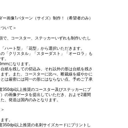
ダー画像1パターン（サイズ）制作！（希望者のみ）
について＞
類で、コースター、ステッカーいずれも制作いたし
」「ハート型」「花型」から選択いただきます。
ムの「クリスタル」「スターダスト」「オーロラ」も
です。
0mmになります。
み台紙を残しての切込み、それ以外の形は台紙を残さ
きます。また、コースターに比べ、断裁線を緩やかに
ーとは厳密には同一の形にはならない点、予めご了承
でに解像度350dpi以上推奨のコースター及びステッカーにプ
）の画像データを提出していただき、およそ2週間
また、発送は国内のみとなります。
て＞
ります。
でに解像度350dpi以上推奨の名刺サイズカードにプリントし