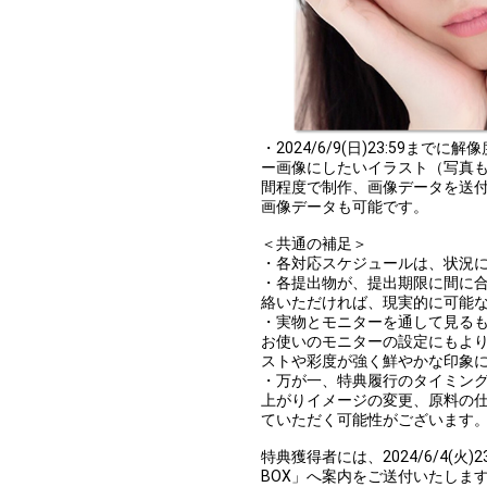
・2024/6/9(日)23:59まで
ー画像にしたいイラスト（写真も
間程度で制作、画像データを送付
画像データも可能です。
＜共通の補足＞
・各対応スケジュールは、状況
・各提出物が、提出期限に間に
絡いただければ、現実的に可能
・実物とモニターを通して見る
お使いのモニターの設定にもよ
ストや彩度が強く鮮やかな印象
・万が一、特典履行のタイミン
上がりイメージの変更、原料の
ていただく可能性がございます
特典獲得者には、2024/6/4(火)2
BOX」へ案内をご送付いたしま