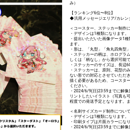
み）
【ランキング6位〜8位】
◆汎用メッセージエリア/カレン
＜コースター、ステッカー制作
・デザインは1種類になります。
・提出いただいた画像データ1種
ます。
・形は、「丸型」「角丸四角型
・ステッカーの柄は、ホログラ
しくは「柄なし」から選択可能
・ステッカーのサイズは、長辺6
・ステッカーは、原則、花型の
ない形での対応とさせていただ
描く必要があるため、コースタ
ください。
・2024/6/9(日)23:59ま
リントしたいイラスト（写真も可
程度での発送予定となります。
＜名刺サイズカード制作につい
・デザインは1種類になります。
・印刷タイプは片面カラーにな
・2024/6/9(日)23:59ま