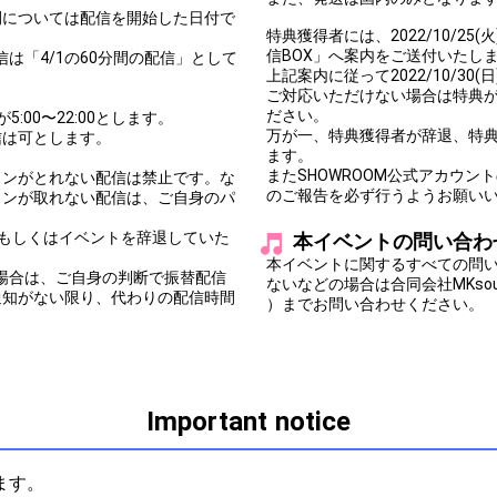
間については配信を開始した日付で
特典獲得者には、2022/10/25(火)
信BOX」へ案内をご送付いたし
その配信は「4/1の60分間の配信」として
上記案内に従って2022/10/30
ご対応いただけない場合は特典
ださい。
5:00〜22:00とします。
万が一、特典獲得者が辞退、特
信は可とします。
ます。
またSHOWROOM公式アカウ
ョンがとれない配信は禁止です。な
のご報告を必ず行うようお願い
ョンが取れない配信は、ご自身のパ
もしくはイベントを辞退していた
本イベントの問い合わ
。
本イベントに関するすべての問
の場合は、ご自身の判断で振替配信
ないなどの場合は合同会社MKsoul 
通知がない限り、代わりの配信時間
）までお問い合わせください。
Important notice
ます。
