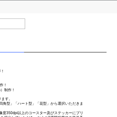
number of positions
Remarks
remaining
efrain from posting comments that may offend performers or
得！
制作！
mm）制作！
ります。
「四角型」「ハート型」「花型」から選択いただきま
9までに解像度350dpi以上のコースター及びステッカーにプリ