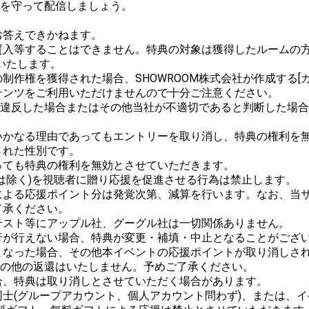
ルを守って配信しましょう。



答えできかねます。

質入等することはできません。特典の対象は獲得したルームの方
たします。

作権を獲得された場合、SHOWROOM株式会社が作成する[ガ
ンツをご利用いただけませんので十分ご注意ください。

ルに違反した場合またはその他当社が不適切であると判断した場
かなる理由であってもエントリーを取り消し、特典の権利を無
れた性別です。

ても特典の権利を無効とさせていただきます。

は除く)を視聴者に贈り応援を促進させる行為は禁止します。

による応援ポイント分は発覚次第、減算を行います。なお、当
承ください。

スト等にアップル社、グーグル社は一切関係ありません。

が行えない場合、特典が変更・補填・中止となることがござい
なった場合、その他本イベントの応援ポイントが取り消しされた
金その他の返還はいたしません。予めご了承ください。

、特典は取り消しとさせていただく場合があります。

士(グループアカウント、個人アカウント問わず)、または、イ