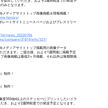
を提出していただき、およそ2週間程度での発送予
内のみとなります。
ンタメWebメディアサイトトップ画像掲載＆情報掲載！
rme-history/
ionコーポレートサイトニュースページおよびプレスリリー
s?id=news_20220706
ews/company/31819/info/327/
9までにWebメディアサイトトップ掲載用の画像データ
をご提出いただきます。ご提出後、およそ1週間後に掲載予定
ップ画像掲載は最低3ヶ月掲載、それ以外は無期限掲
mm）制作！
mm）制作！
9までに解像度350dpi以上のステッカーにプリントしたいイラ
だき、およそ2週間程度での発送予定となります。
す。