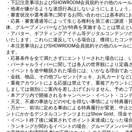
・下記注意事項およびSHOWROOM会員規約その他のルー
・他者が嫌がるような迷惑行為はしないようにしましょう。
・審査状況や選考基準に関するお問い合わせには基本的にお
・応募・審査通過等によって生じる権利を第三者に譲渡・
体、グループメンバーなど)が特典を実施することは禁止とい
・アバター、ギフティングアイテム等デジタルコンテンツの制
いたします。これらに違反している場合は、獲得したコンテ
・本注意事項およびSHOWROOM会員規約その他のルー
ます。

・応募条件を全て満たさずにエントリーされた場合には、い
・バーチャルライバーに関しては各人の世界観により定義さ
・イベントを途中離脱された場合には、いかなる理由であっ
・金銭、物品、その他プレゼント(チェキ、お礼カードなど
・重複アカウントによる応援は禁止です。重複アカウント
しましては個別にご案内を差し上げておりません。予めご了
・本アプリ内で開催されるキャンペーン・イベント・コンテ
・天災、不慮の事故などのやむを得ない事情により特典履行
・万が一、前項に定める事由による特典履行が変更、中止と
ントにかかるデジタルコンテンツまたはShow Gold、現
・イベント終了後に減算されてポイント未達成になった場合
・ランキングが関わるイベントの場合、グループメンバー同