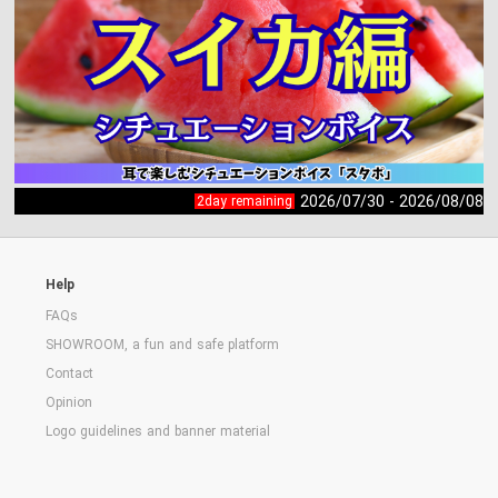
2026/07/30 - 2026/08/08
2day remaining
Help
FAQs
SHOWROOM, a fun and safe platform
Contact
Opinion
Logo guidelines and banner material