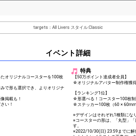
List of Goal
targets：All Livers
スタイル:Classic
バター制作権獲得！
Comments
イベント詳細
You can post comments. Please r
e Show Gold to purchase gifts
other users.
特典
performer(s), the performer's
たオリジナルコースターを100枚
【50万ポイント達成者全員】
☆オリジナルアバター制作権獲
好みで形も選択でき、よりオリジナ
【ランキング1位】
画像掲載も！
☆形選べる！コースター100枚
ださい！
☆ステッカー100枚（60 × 60
Close
※デザインはそれぞれ1種類にな
※コースターの形は、「丸型」
す。
※2022/10/30(日) 23:5