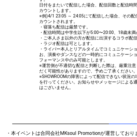
日付をまたいで配信した場合、配信回数と配信時
カウントします。
※例)4/1 23:05 ～ 24:05にて配信した場合、
カウントされます。
・寝落ち配信は厳禁です。
・配信時間は中学生以下が5:00〜20:00、18歳未満が
・ご本人さま以外の方が配信に出演するコラボ配
・ラジオ配信は可とします。
・ライバー本人とリアルタイムでコミュニケーシ
お、演奏やダンスなどの一時的にコミュニケーシ
フォーマンス中のみ可能とします。
※運営側が不適切な配信と判断した際は、厳重注意
だく可能性がありますので、予めご了承ください
※SHOWROOMの障害によって配信できない状況
を行ってください。お知らせやメッセージによる
はございません。
・本イベントは合同会社MKsoul Promotionが運営しており