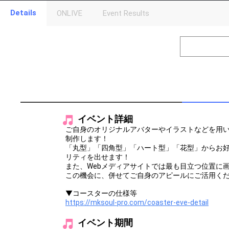
Details
ONLIVE
Event Results
Level
Points
1
0
Event Begins!
2
500000
オリジナルア
Gifting
Throw gifts to the stage and join the live performance.
First, try throwing free Stars (once a day)! You can also charg
イベント詳細
(available from 1 JPY)! When you continue to send gifts to the 
popularity ranking and your ranking go up.
ご自身のオリジナルアバターやイラストなどを用い
To cheer on performers, you can send them gifts.
制作します！
To send performers paid items, you must use Show Gold.
「丸型」「四角型」「ハート型」「花型」からお
リティを出せます！
また、Webメディアサイトでは最も目立つ位置に
この機会に、併せてご自身のアピールにご活用く
▼コースターの仕様等
https://mksoul-pro.com/coaster-eve-detail
イベント期間