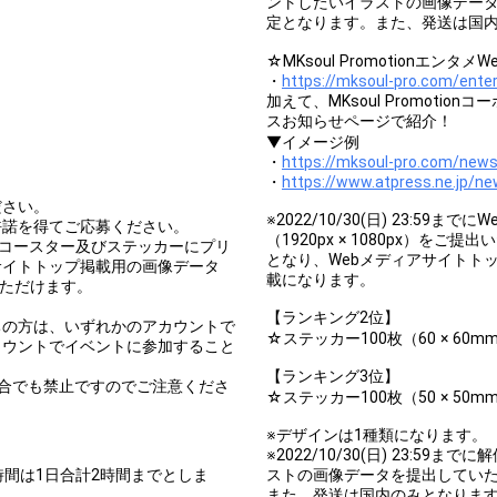
ントしたいイラストの画像データ
定となります。また、発送は国
☆MKsoul Promotionエ
・
https://mksoul-pro.com/ente
加えて、MKsoul Promot
スお知らせページで紹介！
▼イメージ例
・
https://mksoul-pro.com/new
・
https://www.atpress.ne.jp/n
ださい。
※2022/10/30(日) 23:5
許諾を得てご応募ください。
（1920px × 1080px）
pi以上のコースター及びステッカーにプリ
となり、Webメディアサイトト
サイトトップ掲載用の画像データ
載になります。
募いただけます。
。
【ランキング2位】
ちの方は、いずれかのアカウントで
☆ステッカー100枚（60 × 60
カウントでイベントに参加すること
【ランキング3位】
合でも禁止ですのでご注意くださ
☆ステッカー100枚（50 × 50
※デザインは1種類になります。
※2022/10/30(日) 23:5
時間は1日合計2時間までとしま
ストの画像データを提出していた
また、発送は国内のみとなりま