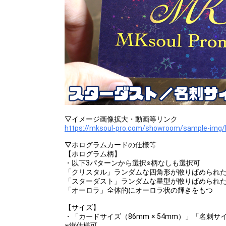
▽イメージ画像拡大・動画等リンク
https://mksoul-pro.com/showroom/sample-img/
▽ホログラムカードの仕様等
【ホログラム柄】
・以下3パターンから選択※柄なしも選択可
「クリスタル」ランダムな四角形が散りばめられ
「スターダスト」ランダムな星型が散りばめられ
「オーロラ」全体的にオーロラ状の輝きをもつ
【サイズ】
・「カードサイズ（86mm × 54mm）」「名刺サイ
※縦仕様可