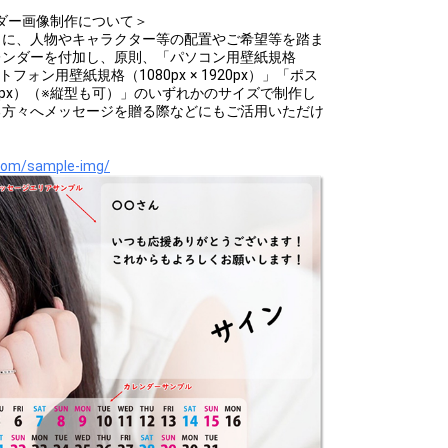
ダー画像制作について＞
タに、人物やキャラクター等の配置やご希望等を踏ま
レンダーを付加し、原則、「パソコン用壁紙規格
マートフォン用壁紙規格（1080px × 1920px）」「ポス
1252px）（※縦型も可）」のいずれかのサイズで制作し
る方々へメッセージを贈る際などにもご活用いただけ
oom/sample-img/