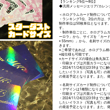
【ランキング6位〜8位】
◆汎用メッセージエリア/カレン
＜ホログラムカード制作につい
・ランキング1位、2位の方は、
制作単位は50枚単位となります
す。
・制作単位ごとに、ホログラム
ーロラ」から、サイズを「カードサ
× 55mm）」から、名刺サイズ
きます。
※ご希望であれば、ホログラム柄
※縦仕様も可能です。
※カードサイズの場合は角丸加工
・印刷タイプは片面カラーにな
・2024/11/24(日)23:59
したいイラスト（写真も可）の画
の発送予定となります。また、
＜名刺サイズカード制作につい
・デザインは1種類になります。
・印刷タイプは片面カラーにな
・2024/11/24(日)23:59
したいイラスト（写真も可）の画
の発送予定となります。また、