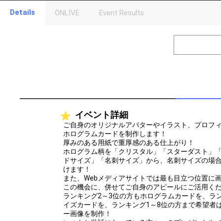
Details
ONLIVE
Event Results
Level
Points
1
0
Event Begins!
2
300000
オリジナルア
Gifting
Throw gifts to the stage and join the live performance.
First, try throwing free Stars (once a day)! You can also charg
イベント詳細
(available from 1 JPY)! When you continue to send gifts to the 
popularity ranking and your ranking go up.
ご自身のオリジナルアバターやイラスト、プロフ
To cheer on performers, you can send them gifts.
ホログラムカードを制作します！
To send performers paid items, you must use Show Gold.
厚みのある用紙で重厚感のある仕上がり！
ホログラム柄を「クリスタル」「スターダスト」
ドサイズ」「名刺サイズ」から、名刺サイズの場
けます！
また、Webメディアサイトでは最も目立つ位置に
この機会に、併せてご自身のアピールにご活用く
ランキング2～3位の方もホログラムカードを、ラ
イズカードを、ランキング1～8位の方まで希望者
ー画像を制作！