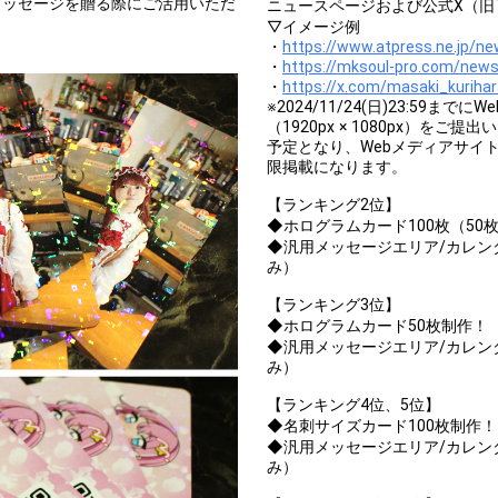
メッセージを贈る際にご活用いただ
ニュースページおよび公式X（旧Tw
▽イメージ例
・
https://www.atpress.ne.jp/n
・
https://mksoul-pro.com/new
・
https://x.com/masaki_kurih
※2024/11/24(日)23:59
（1920px × 1080px）
予定となり、Webメディアサイ
限掲載になります。
【ランキング2位】
◆ホログラムカード100枚（50
◆汎用メッセージエリア/カレン
み）
【ランキング3位】
◆ホログラムカード50枚制作！
◆汎用メッセージエリア/カレン
み）
【ランキング4位、5位】
◆名刺サイズカード100枚制作
◆汎用メッセージエリア/カレン
み）