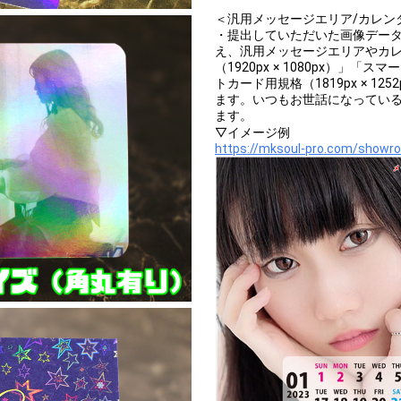
＜汎用メッセージエリア/カレン
・提出していただいた画像デー
え、汎用メッセージエリアやカ
（1920px × 1080px）」「ス
トカード用規格（1819px × 
ます。いつもお世話になってい
ます。
▽イメージ例
https://mksoul-pro.com/showr