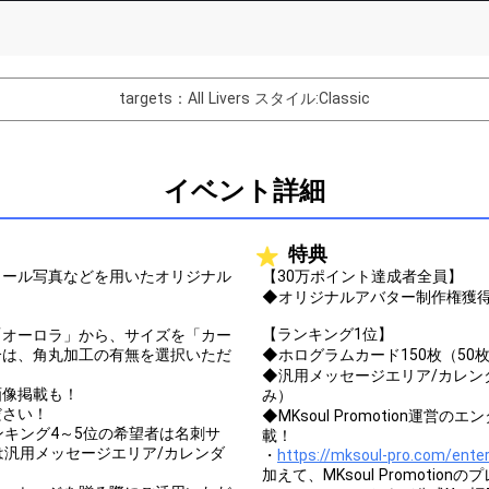
List of Goal
targets：All Livers
スタイル:Classic
バター制作権獲得！
Comments
イベント詳細
You can post comments. Please r
e Show Gold to purchase gifts
other users.
特典
performer(s), the performer's
ィール写真などを用いたオリジナル
【30万ポイント達成者全員】
◆オリジナルアバター制作権獲
【ランキング1位】
「オーロラ」から、サイズを「カー
合は、角丸加工の有無を選択いただ
◆ホログラムカード150枚（50
◆汎用メッセージエリア/カレン
Close
画像掲載も！
み）
ださい！
◆MKsoul Promotion運
ンキング4～5位の希望者は名刺サ
載！
は汎用メッセージエリア/カレンダ
・
https://mksoul-pro.com/ente
加えて、MKsoul Promot