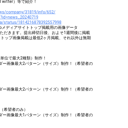
itter）等で紹介！
ews/company/31819/info/652/
s?id=news_20240719
ara/status/1814216878392557998
までにWebメディアサイトトップ掲載用の画像データ
をご提出いただきます。提出締切日後、およそ1週間後に掲載
トトップ画像掲載は最低2ヶ月掲載、それ以外は無期
枚単位で最大2種類）制作！
ダー画像最大2パターン（サイズ）制作！（希望者の
ダー画像最大2パターン（サイズ）制作！（希望者の
！（希望者のみ）
ダー画像最大1パターン（サイズ）制作！（希望者の