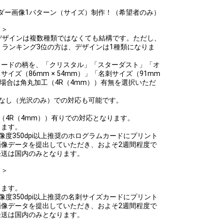
ダー画像1パターン（サイズ）制作！（希望者のみ）
て＞
デザインは複数種類ではなくても結構です。ただし、
。ランキング3位の方は、デザインは1種類になりま
カードの柄を、「クリスタル」「スターダスト」「オ
イズ（86mm × 54mm）」「名刺サイズ（91mm
の場合は角丸加工（4R（4mm））有無を選択いただ
なし（光沢のみ）での対応も可能です。
（4R（4mm））有りでの対応となります。
ります。
までに解像度350dpi以上推奨のホログラムカードにプリント
像データを提出していただき、およそ2週間程度で
発送は国内のみとなります。
て＞
ります。
までに解像度350dpi以上推奨の名刺サイズカードにプリント
像データを提出していただき、およそ2週間程度で
発送は国内のみとなります。