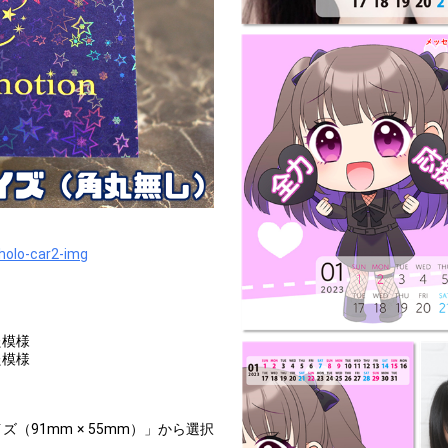
holo-car2-img
た模様
た模様
ズ（91mm × 55mm）」から選択