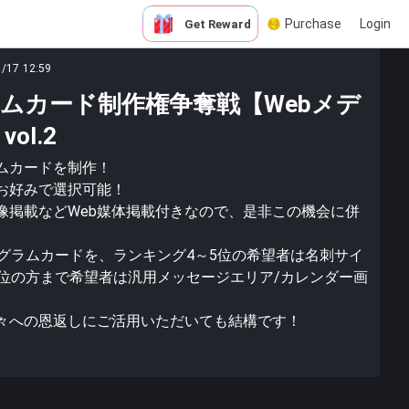
Purchase
Login
Get Reward
1/17 12:59
ムカード制作権争奪戦【Webメデ
ol.2
ムカードを制作！
お好みで選択可能！
像掲載などWeb媒体掲載付きなので、是非この機会に併
ログラムカードを、ランキング4～5位の希望者は名刺サイ
8位の方まで希望者は汎用メッセージエリア/カレンダー画
々への恩返しにご活用いただいても結構です！