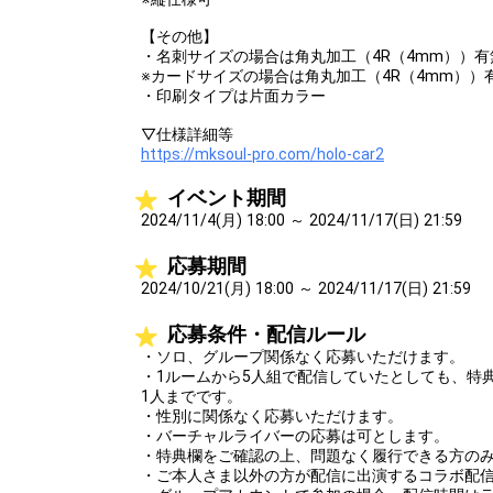
【その他】
・名刺サイズの場合は角丸加工（4R（4mm））有
※カードサイズの場合は角丸加工（4R（4mm））
・印刷タイプは片面カラー
▽仕様詳細等
https://mksoul-pro.com/holo-car2
イベント期間
2024/11/4(月) 18:00 ～ 2024/11/17(日) 21:59
応募期間
2024/10/21(月) 18:00 ～ 2024/11/17(日) 21:59
応募条件・配信ルール
・ソロ、グループ関係なく応募いただけます。
・1ルームから5人組で配信していたとしても、特
1人までです。
・性別に関係なく応募いただけます。
・バーチャルライバーの応募は可とします。
・特典欄をご確認の上、問題なく履行できる方の
・ご本人さま以外の方が配信に出演するコラボ配