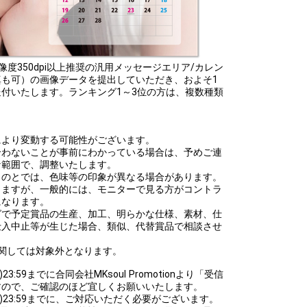
までに解像度350dpi以上推奨の汎用メッセージエリア/カレン
も可）の画像データを提出していただき、およそ1
付いたします。ランキング1～3位の方は、複数種類
により変動する可能性がございます。
合わないことが事前にわかっている場合は、予めご連
な範囲で、調整いたします。
ものとでは、色味等の印象が異なる場合があります。
りますが、一般的には、モニターで見る方がコントラ
になります。
グで予定賞品の生産、加工、明らかな仕様、素材、仕
仕入中止等が生じた場合、類似、代替賞品で相談させ
。
関しては対象外となります。
23:59までに合同会社MKsoul Promotionより「受信
すので、ご確認のほど宜しくお願いいたします。
(日)23:59までに、ご対応いただく必要がございます。