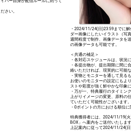
ライバー自身が配信ルールに則って
ください。
・2024/11/24(日)23:59
ダー画像にしたいイラスト（写真
週間程度で制作、画像データを送
の画像データも可能です。
＜共通の補足＞
・各対応スケジュールは、状況
・各提出物が、提出期限に間に
絡いただければ、現実的に可能
・実物とモニターを通して見る
お使いのモニターの設定にもよ
ストや彩度が強く鮮やかな印象
・万が一、特典履行のタイミン
上がりイメージの変更、原料の
ていただく可能性がございます
・0ポイントの方における順位に
特典獲得者には、2024/11/19(火)
BOX」へ案内をご送付いたしま
上記案内に従って2024/11/24