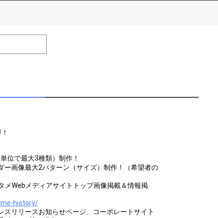
number of positions
Remarks
remaining
efrain from posting comments that may offend performers or
得！
枚単位で最大3種類）制作！
ダー画像最大2パターン（サイズ）制作！（希望者の
営のエンタメWebメディアサイトトップ画像掲載＆情報掲
rme-history/
ionのプレスリリースお知らせページ、コーポレートサイト