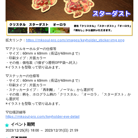
拡大リンク：
https://mksoul-pro.com/images/keyholder_sticker-img.png
▽アクリルキーホルダーの仕様等
・サイズ：60mm x 60mm（長辺が60mmまで）
・印刷タイプ：片面カラー
・その他：個包装（1個ずつ透明OPP袋へ封入）
※イラストを型取って切り込みます。
▽ステッカーの仕様等
・サイズ：60mm x 60mm（長辺が60mmまで）
・印刷タイプ：片面カラー
・ステッカータイプ：「再剥離」「ノーマル」から選択可
・その他：柄を、ホログラム柄の「クリスタル」「オーロラ」「スターダスト」か
ら選択可
※イラストを型取って切り込みます。
▽仕様詳細等
https://mksoul-pro.com/keyholder-eve-detail
イベント期間
2023/12/25(月) 18:00 ～ 2023/12/31(日) 21:59