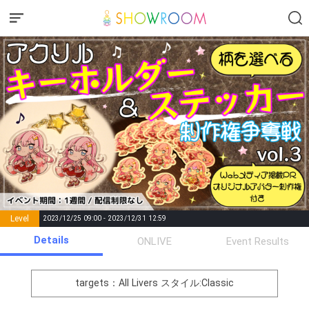
Level
2023/12/25 09:00 - 2023/12/31 12:59
number of
Details
ONLIVE
Event Results
Rema
Level
Points
List of Goal
positions
rks
remaining
1
0
Event Begins!
targets：All Livers
スタイル:Classic
オリジナルアバター制作権獲
2
300000