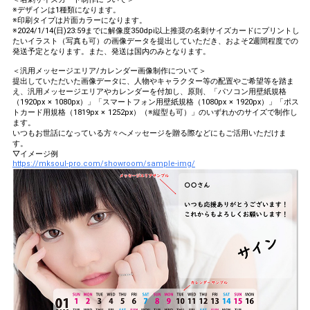
※デザインは1種類になります。
※印刷タイプは片面カラーになります。
※2024/1/14(日)23:59までに解像度350dpi以上推奨の名刺サイズカードにプリントし
たいイラスト（写真も可）の画像データを提出していただき、およそ2週間程度での
発送予定となります。また、発送は国内のみとなります。
＜汎用メッセージエリア/カレンダー画像制作について＞
提出していただいた画像データに、人物やキャラクター等の配置やご希望等を踏ま
え、汎用メッセージエリアやカレンダーを付加し、原則、「パソコン用壁紙規格
（1920px × 1080px）」「スマートフォン用壁紙規格（1080px × 1920px）」「ポス
トカード用規格（1819px × 1252px）（※縦型も可）」のいずれかのサイズで制作し
ます。
いつもお世話になっている方々へメッセージを贈る際などにもご活用いただけま
す。
▽イメージ例
https://mksoul-pro.com/showroom/sample-img/