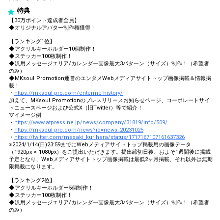
特典
【30万ポイント達成者全員】
◆オリジナルアバター制作権獲得！
【ランキング1位】
◆アクリルキーホルダー10個制作！
◆ステッカー100枚制作！
◆汎用メッセージエリア/カレンダー画像最大3パターン（サイズ）制作！（希望者
のみ）
◆MKsoul Promotion運営のエンタメWebメディアサイトトップ画像掲載＆情報掲
載！
・
https://mksoul-pro.com/enterme-history/
加えて、MKsoul Promotionのプレスリリースお知らせページ、コーポレートサイ
トニュースページおよび公式X（旧Twitter）等で紹介！
▽イメージ例
・
https://www.atpress.ne.jp/news/company/31819/info/509/
・
https://mksoul-pro.com/news?id=news_20231025
・
https://twitter.com/masaki_kurihara/status/1717167107161637326
※2024/1/14(日)23:59までにWebメディアサイトトップ掲載用の画像データ
（1920px × 1080px）をご提出いただきます。提出締切日後、およそ1週間後に掲載
予定となり、Webメディアサイトトップ画像掲載は最低2ヶ月掲載、それ以外は無期
限掲載になります。
【ランキング2位】
◆アクリルキーホルダー5個制作！
◆ステッカー100枚制作！
◆汎用メッセージエリア/カレンダー画像最大3パターン（サイズ）制作！（希望者
のみ）