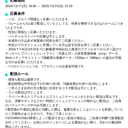
応募期間
2023/12/11(月) 18:00 ～ 2023/12/31(日) 21:59
応募条件
・ソロ、グループ関係なく応募いただけます。
・1ルームから5人組で配信していたとしても、特典を獲得できるのは1ルームにつき
1人までです。
・性別に関係なく応募いただけます。
・バーチャルライバーの応募は可とします。
・未成年の方は必ず保護者の同意を得てご応募ください。
・特定のプロダクションに所属している方は必ず許諾を得てご応募ください。
・2024/1/14(日)23:59までに解像度350dpi以上推奨のアクリルキーホルダー及びス
テッカーにプリントしたいイラスト（写真も可）の背景透過画像（png）データ、
Webメディアサイトトップ掲載用の画像データ（1920px × 1080px）の提出が可能
な方のみ応募いただけます。
・1つのイベントにつき、1アカウントのみ参加可能です。
配信ルール
・寝落ち配信は厳禁です。
・配信時間は中学生以下が5:00〜20:00、18歳未満が5:00〜22:00とします。
・ご本人さま以外の方が配信に出演するコラボ配信は可とします。
・ラジオ配信は可とします。
・ライバー本人とリアルタイムでコミュニケーションがとれない配信は禁止です。
なお、演奏やダンスなどの一時的にコミュニケーションが取れない配信は、ご自身
のパフォーマンス中のみ可能とします。
※運営側が不適切な配信と判断した際は、厳重注意もしくはイベントを辞退していた
だく可能性がありますので、予めご了承ください。
※SHOWROOMの障害によって配信できない状況の場合は、ご自身の判断で振替配信
を行ってください。お知らせやメッセージによる通知がない限り、代わりの配信時
間はございません。