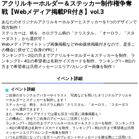
得！
アクリルキーホルダー＆ステッカー制作権争奪
戦【Webメディア掲載PR付き】vol.3
Gifting
Comments
あなたのオリジナルアクリルキーホルダーとステッカーを1つのデザインで
Throw gifts to the stage and join
You can post comments. Please
両方制作！
the live performance.
refrain from posting comments
ステッカーは、柄を、ホログラム柄の「クリスタル」「オーロラ」「スタ
First, try throwing free Stars
that may offend performers or
ーダスト」から選択可！
(once a day)! You can also charge
other users.
Webメディアサイトトップ画像掲載などWeb媒体掲載付きなので、是非こ
Show Gold to purchase gifts
の機会に併せてご自身のPRに！
(available from 1 JPY)! When you
ランキング1～2位の方までアクリルキーホルダー＆ステッカーを制作、ラ
continue to send gifts to the
ンキング3～4位の希望者は名刺サイズカードを制作、ランキング1～8位の
performer(s), the performer's
popularity ranking and your
方まで希望者は汎用メッセージエリア/カレンダー画像を制作！
ranking go up.
To cheer on performers, you can
イベント詳細
send them gifts.
To send performers paid items,
イベント詳細
you must use Show Gold.
ご自身のオリジナルアバターやイラスト、写真などを用いたオリジナルアクリルキ
ーホルダーとステッカーを制作します！
ステッカーは、柄を、ホログラム柄の「クリスタル」「オーロラ」「スターダス
ト」から選択できます！
また、Webメディアサイトでは最も目立つ位置に画像掲載も！
Close
この機会に、併せてご自身のアピールにご活用ください！
ランキング1～2位の方までアクリルキーホルダー＆ステッカーを制作、ランキング3
～4位の希望者は名刺サイズカードを制作、ランキング1～8位の方まで希望者は汎用
メッセージエリア/カレンダー画像を制作！
いつもお世話になっている方々へのプレゼントやメッセージを贈る際にご活用いた