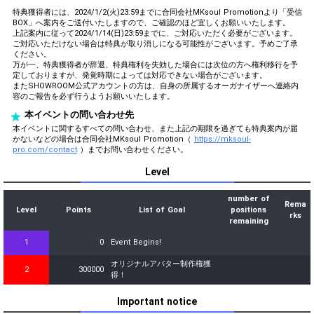
特典獲得者には、2024/1/2(火)23:59までに合同会社MKsoul Promotionより「受信
BOX」へ案内をご送付いたしますので、ご確認のほど宜しくお願いいたします。
上記案内に従って2024/1/14(日)23:59までに、ご対応いただく必要がございます。
ご対応いただけない場合は特典が取り消しになる可能性がございます。予めご了承
ください。
万が一、特典獲得者が辞退、特典権利を失効した場合には次位の方へ権利移行を予
定しておりますが、発覚時期によっては対応できない場合がございます。
またSHOWROOM公式アカウントの方は、自身の所属するオーガナイザーへ連絡内
容のご報告を必ず行うようお願いいたします。
本イベントの問い合わせ先
本イベントに関するすべての問い合わせ、また上記の期限を過ぎても特典案内が届
かないなどの場合は合同会社MKsoul Promotion（
https://mksoul-
pro.com/contact
）までお問い合わせください。
Level
number of
Rema
Level
Points
List of Goal
positions
rks
remaining
1
0
Event Begins!
オリジナルアバター制作権獲
2
300000
得！
Important notice