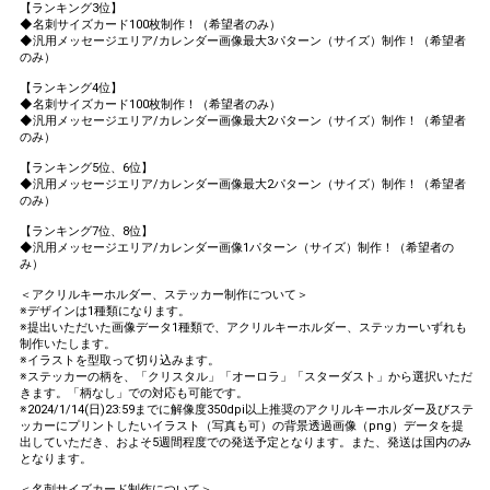
【ランキング3位】
◆名刺サイズカード100枚制作！（希望者のみ）
◆汎用メッセージエリア/カレンダー画像最大3パターン（サイズ）制作！（希望者
のみ）
【ランキング4位】
◆名刺サイズカード100枚制作！（希望者のみ）
◆汎用メッセージエリア/カレンダー画像最大2パターン（サイズ）制作！（希望者
のみ）
【ランキング5位、6位】
◆汎用メッセージエリア/カレンダー画像最大2パターン（サイズ）制作！（希望者
のみ）
【ランキング7位、8位】
◆汎用メッセージエリア/カレンダー画像1パターン（サイズ）制作！（希望者の
み）
＜アクリルキーホルダー、ステッカー制作について＞
※デザインは1種類になります。
※提出いただいた画像データ1種類で、アクリルキーホルダー、ステッカーいずれも
制作いたします。
※イラストを型取って切り込みます。
※ステッカーの柄を、「クリスタル」「オーロラ」「スターダスト」から選択いただ
きます。「柄なし」での対応も可能です。
※2024/1/14(日)23:59までに解像度350dpi以上推奨のアクリルキーホルダー及びステ
ッカーにプリントしたいイラスト（写真も可）の背景透過画像（png）データを提
出していただき、およそ5週間程度での発送予定となります。また、発送は国内のみ
となります。
＜名刺サイズカード制作について＞