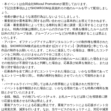
・本イベントは合同会社MKsoul Promotionが運営しております。

・下記注意事項およびSHOWROOM会員規約その他のルールを守って配信しまし
ょう。

・他者が嫌がるような迷惑行為はしないようにしましょう。

・審査状況や選考基準に関するお問い合わせには基本的にお答えできかねます。

・応募・審査通過等によって生じる権利を第三者に譲渡・質入等することはでき
ません。特典の対象は獲得したルームの方のみです。特典を獲得したルームの方
以外の方(グループ全体、グループメンバーなど)が特典を実施することは禁止と
いたします。

・アバター、ギフティングアイテム等デジタルコンテンツの制作権を獲得された
場合、SHOWROOM株式会社が作成する[ガイドライン]・[利用規約]に準じている
作品の制作をお願いいたします。これらに違反している場合は、獲得したコンテ
ンツをご利用いただけませんので十分ご注意ください。

・本注意事項およびSHOWROOM会員規約その他のルールに違反した場合または
その他当社が不適切であると判断した場合は、応募及び結果を無効とし、または
取り消す場合があります。

・応募条件を全て満たさずにエントリーされた場合には、いかなる理由であって
もエントリーを取り消し、特典の権利を無効とさせていただく可能性がありま
す。

・バーチャルライバーに関しては各人の世界観により定義された性別です。

・イベントを途中離脱された場合には、いかなる理由であっても特典の権利を無
効とさせていただきます。

・金銭、物品、その他プレゼント(チェキ、お礼カードなどは除く)を視聴者に贈
り応援を促進させる行為は禁止します。

・重複アカウントによる応援は禁止です。重複アカウントによる応援ポイント分
は発覚次第、減算を行います。なお、当サービスのセキュリティ上、対応や減算