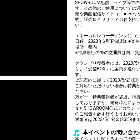
SHOWROOM配信、ライブ等
す。その他のご使用については適
売や楽曲配信サイト（iTune
約、販売ロイヤリティのお支払
い。
＜ボーカルレコーディングにつ
日程：2023年6月下旬以降 ※楽
場所：都内
※特典履行の際の交通費は自己負
グランプリ獲得者には、2023/5/18(
り、「受信BOX」に案内を送付
す。
上記案内に従って2023/5/21(
ご対応いただけない場合は特典
ださい。
万が一、特典獲得者が辞退、特
しておりますが、発覚時期によ
またSHOWROOM公式アカウ
のご報告を必ず行うようお願い
対象者は2023/5/19(金)23
本イベントの問い合わ
本イベントに関するすべての問