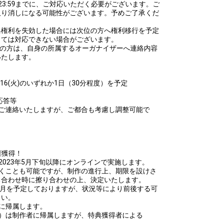
(金)23:59までに、ご対応いただく必要がございます。ご
取り消しになる可能性がございます。予めご了承くだ
典権利を失効した場合には次位の方へ権利移行を予定
っては対応できない場合がございます。
ントの方は、自身の所属するオーガナイザーへ連絡内容
いたします。
23/5/16(火)のいずれか1日（30分程度）を予定
応答等
ご連絡いたしますが、ご都合も考慮し調整可能で
権獲得！
2023年5月下旬以降にオンラインで実施します。
だくことも可能ですが、制作の進行上、期限を設けさ
ち合わせ時に擦り合わせの上、決定いたします。
ヶ月を予定しておりますが、状況等により前後する可
さい。
に帰属します。
）は制作者に帰属しますが、特典獲得者による