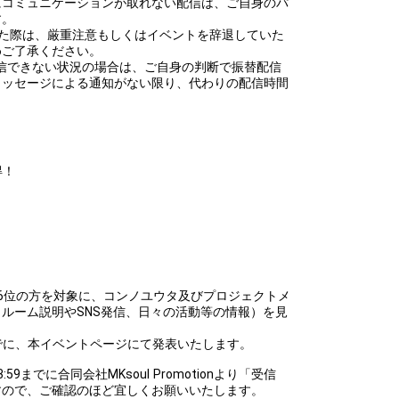
にコミュニケーションが取れない配信は、ご自身のパ
す。
した際は、厳重注意もしくはイベントを辞退していた
めご了承ください。
て配信できない状況の場合は、ご自身の判断で振替配信
メッセージによる通知がない限り、代わりの配信時間
得！
6位の方を対象に、コンノユウタ及びプロジェクトメ
ルーム説明やSNS発信、日々の活動等の情報）を見
:59までに、本イベントページにて発表いたします。
3:59までに合同会社MKsoul Promotionより「受信
すので、ご確認のほど宜しくお願いいたします。