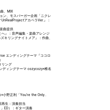
編曲、MIX
ション、モスバーガー企画「ニクレ
RealProjectアカペラVer.』：
：楽曲提供
とへ』：音声編集・楽曲アレンジ
UND『デビルズキリングナイトメア』：作曲、
 reverse エンディングテーマ『ココロ
曲
スタリング
ディングテーマ cozycozy×椎名
正利「You're the Only...
0万回再生：演奏担当
！」ED）：ギター演奏