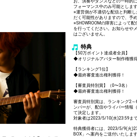
お、演奏やダンスなどの一時的
フォーマンス中のみ可能としま
※運営側が不適切な配信と判断
だく可能性がありますので、予
※SHOWROOMの障害によっ
を行ってください。お知らせや
はございません。
特典
【50万ポイント達成者全員】
◆オリジナルアバター制作権獲
【ランキング1位】
◆最終審査進出権利獲得！
【審査員特別賞】（0〜3名）
◆最終審査進出権利獲得！
審査員特別賞は、ランキング2～
ンバーが、配信やライバー情報（
て決定します。
対象者は2023/5/10(水)23
特典獲得者には、2023/5/9(火)2
。
BOX」へ案内をご送付いたしま