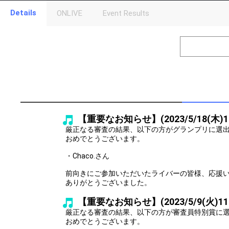
Details
ONLIVE
Event Results
Level
Points
1
0
Event Begins!
2
500000
オリジナルア
Gifting
Throw gifts to the stage and join the live performance.
First, try throwing free Stars (once a day)! You can also charg
【重要なお知らせ】(2023/5/18(木)1
(available from 1 JPY)! When you continue to send gifts to the 
popularity ranking and your ranking go up.
厳正なる審査の結果、以下の方がグランプリに選
To cheer on performers, you can send them gifts.
おめでとうございます。
To send performers paid items, you must use Show Gold.
・Chaco.さん
前向きにご参加いただいたライバーの皆様、応援
ありがとうございました。
【重要なお知らせ】(2023/5/9(火)11
厳正なる審査の結果、以下の方が審査員特別賞に
おめでとうございます。