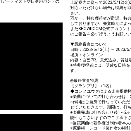
くのアーティストや自身のバンドの
上記案内に従って2023/5/12
対応いただけない場合は特典が
さい。
万が一、特典獲得者が辞退、特
しておりますが、発覚時期によ
またSHOWROOM公式アカウ
のご報告を必ず行うようお願い
▼最終審査について
日時：2023/5/13(土) ～ 20
場所：オンライン
内容：自己PR、意気込み、質疑
※特典獲得者には、明確な日時を
す。
◎最終審査特典
【グランプリ】（1名）
◆コンノユウタによる楽曲提供
※楽曲についての打ち合わせは、
※作詞はご自身で行なっていた
せていただきます。期限は、打
※楽曲完成は打ち合わせ後1～2
能性もございますのでご了承下
※当該楽曲の著作権は制作者本人
※原盤権（レコード製作者の権利