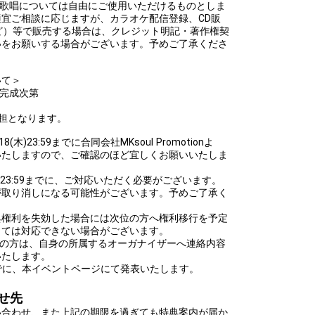
での歌唱については自由にご使用いただけるものとしま
宜ご相談に応じますが、カラオケ配信登録、CD販
sなど）等で販売する場合は、クレジット明記・著作権契
いをお願いする場合がございます。予めご了承くださ
いて＞
曲完成次第
担となります。
木)23:59までに合同会社MKsoul Promotionよ
いたしますので、ご確認のほど宜しくお願いいたしま
日) 23:59までに、ご対応いただく必要がございます。
が取り消しになる可能性がございます。予めご了承く
典権利を失効した場合には次位の方へ権利移行を予定
っては対応できない場合がございます。
ントの方は、自身の所属するオーガナイザーへ連絡内容
いたします。
:59までに、本イベントページにて発表いたします。
せ先
い合わせ、また上記の期限を過ぎても特典案内が届か