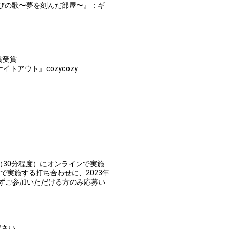
びの歌〜夢を刻んだ部屋〜』：ギ
賞受賞
トアウト』cozycozy
れか1日（30分程度）にオンラインで実施
で実施する打ち合わせに、2023年
ずご参加いただける方のみ応募い
ださい。