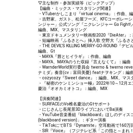
▽主な制作・参加実績等（ピックアップ）
【編曲・ミックス・マスタリング関連】
・VTuberかしこまり『virtual cinema』：作曲、
・吉野家、ガスト、松屋フーズ、KFCコーポレー
ンジャー」公式ソング『ニクレンジャー Go Fight!／Un
編曲、MIX、マスタリング
・東京ドキュメンタリー映画祭2020『DieAter』
・短編映画『ふるさとへ』挿入歌 空野大『ふるさ
・THE DEVIL'S KILLING MERRY-GO-RO
編曲、Gt
・MAYA『唇とヒイラギ』：作曲、編曲
・MAYA、MAYAのうた収録『言えなくて』：編曲
・WarnderWorld実行委員会 twerno & twerno
ナミダ』奏音(cv：富田美憂) featナヲキング：編
・cozycozy『Sweet dance』：編曲、MIX、マ
・『秘密のケンミンショー極』2022年10～12月エン
慶治『オオカミオトコ』：編曲、MIX
【演奏関連】
・SURFACEのVo椎名慶治のGtサポート
・にじさんじ長尾景3DライブにおいてBa演奏
・YouTube音楽番組『blackboard』ほしのディスコ×小野
(blackboard version)」：ギター演奏
・TikTokにてBTS『Dynamite』空耳動画で16
・SIR『Voice』（フジテレビ系「この指と～まれ