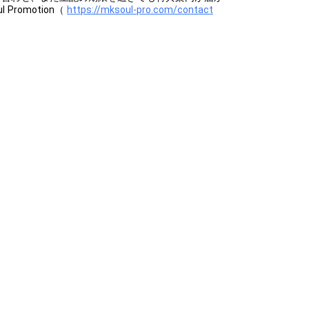
Promotion（
https://mksoul-pro.com/contact