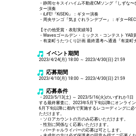
・静岡セキスイハイム不動産CMソング『しずな〜
ター演奏
・iLiFE!『KiSEKi』：ギター演奏
・周央サンゴ『気まぐれランデブー』：ギターREC
【その他受賞・表彰実績等】
・Wavesゴールデン・ミックス・コンテスト YAB
・有楽町うたつくり計画 最終選考へ通過『有楽町ナイ
イベント期間
2023/4/24(月) 18:00 ～ 2023/4/30(日) 21:59
応募期間
2023/4/10(月) 18:00 ～ 2023/4/30(日) 21:59
応募条件
・2023/5/13(土) ～ 2023/5/16(火)のいず
する最終審査に、2023年5月下旬以降にオンライン
6月下旬以降に都内で実施するレコーディングに必
ただけます。
・ソロアカウントの方のみ応募いただけます。
・性別に関係なく応募いただけます。
・バーチャルライバーの応募は可とします。
・未成年の方は必ず保護者の同意を得てご応募く