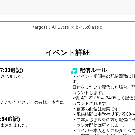
List of Goal
targets：All Livers
スタイル:Classic
バター制作権獲得！
Comments
イベント詳細
You can post comments. Please r
e Show Gold to purchase gifts
other users.
7:00追記)
配信ルール
performer(s), the performer's
出されました。
・イベント期間中の配信回数は1
す。
日付をまたいで配信した場合、
カウントします。
※例)4/1 23:05 ～ 24:0
いただいたリスナーの皆様、本当に
カウントされます。
Close
・寝落ち配信は厳禁です。
・配信時間は中学生以下が5:00〜20
:34追記)
・ご本人さま以外の方が配信に
選出されました。
・ラジオ配信は可とします。
・ライバー本人とリアルタイム