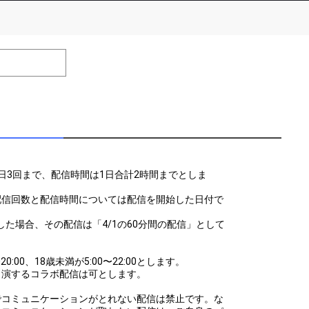
number of positions
Remarks
remaining
efrain from posting comments that may offend performers or
日3回まで、配信時間は1日合計2時間までとしま
配信回数と配信時間については配信を開始した日付で
5にて配信した場合、その配信は「4/1の60分間の配信」として
:00、18歳未満が5:00〜22:00とします。
出演するコラボ配信は可とします。
でコミュニケーションがとれない配信は禁止です。な