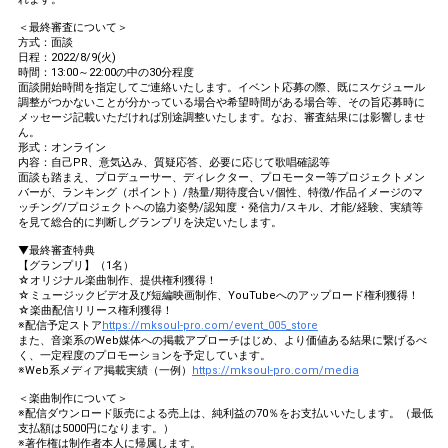
＜最終審査について＞
方式：面談
日程：2022/8/9(火)
時間：13:00～22:00の中の30分程度
面談開始時間を指定してご連絡いたします。イベント応募の際、既にスケジュール
調整がつかないことが分かっている場合や希望時間がある場合等、その旨応募時に
メッセージ記載いただければ別途調整いたします。なお、審査結果には影響しませ
ん。
形式：オンライン
内容：自己PR、意気込み、質疑応答、必要に応じて歌唱確認等
面談も踏まえ、プロデューサー、ディレクター、プロモーター等プロジェクトメン
バーが、ランキング（ポイント）/熱量/期待度合い/個性、特徴/作品イメージのマ
ッチング/プロジェクトへの協力姿勢/認知度・発信力/スキル、才能/経験、実績等
を見て総合的に判断しグランプリを決定いたします。
▼最終審査特典
【グランプリ】（1名）
☆オリジナル楽曲制作、提供権利獲得！
☆ミュージックビデオ及び短編映画制作、YouTubeへのアップロード権利獲得！
☆楽曲配信リリース権利獲得！
※配信予定ストア
https://mksoul-pro.com/event_005_store
また、音楽系のWeb媒体への掲載アプローチはじめ、より価値ある結果に繋げるべ
く、一定程度のプロモーションを予定しています。
※Web系メディア掲載実績（一例）
https://mksoul-pro.com/media
＜楽曲制作について＞
※配信ダウンロード販売による売上は、純利益の70％をお支払いいたします。（最低
支払額は5000円になります。）
※著作権は制作者本人に帰属します。