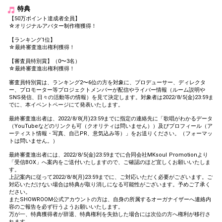
特典
【50万ポイント達成者全員】
☆オリジナルアバター制作権獲得！
【ランキング1位】
☆最終審査進出権利獲得！
【審査員特別賞】（0〜3名）
☆最終審査進出権利獲得！
審査員特別賞は、ランキング2〜6位の方を対象に、プロデューサー、ディレクタ
ー、プロモーター等プロジェクトメンバーが配信やライバー情報（ルーム説明や
SNS発信、日々の活動等の情報）を見て決定します。対象者は2022/8/5(金)23:59ま
でに、本イベントページにて発表いたします。
最終審査進出者は、2022/8/8(月)23:59までに指定の連絡先に「歌唱がわかるデータ
（YouTubeなどのリンクも可（クオリティは問いません））及びプロフィール（ア
ーティスト情報・写真、自己PR、意気込み等）」をお送りください。（フォーマッ
トは問いません。）
最終審査進出者には、2022/8/5(金)23:59までに合同会社MKsoul Promotionより
「受信BOX」へ案内をご送付いたしますので、ご確認のほど宜しくお願いいたしま
す。
上記案内に従って2022/8/8(月)23:59までに、ご対応いただく必要がございます。ご
対応いただけない場合は特典が取り消しになる可能性がございます。予めご了承く
ださい。
またSHOWROOM公式アカウントの方は、自身の所属するオーガナイザーへ連絡内
容のご報告を必ず行うようお願いいたします。
万が一、特典獲得者が辞退、特典権利を失効した場合には次位の方へ権利が移行さ
れます。