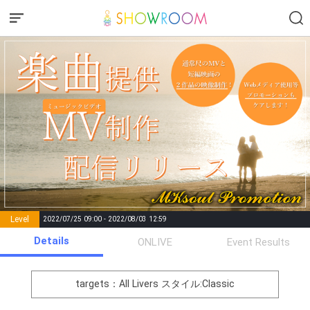
Level
2022/07/25 09:00 - 2022/08/03 12:59
number of
Details
ONLIVE
Event Results
Rema
Level
Points
List of Goal
positions
rks
remaining
1
0
Event Begins!
targets：All Livers
スタイル:Classic
オリジナルアバター制作権獲
2
500000