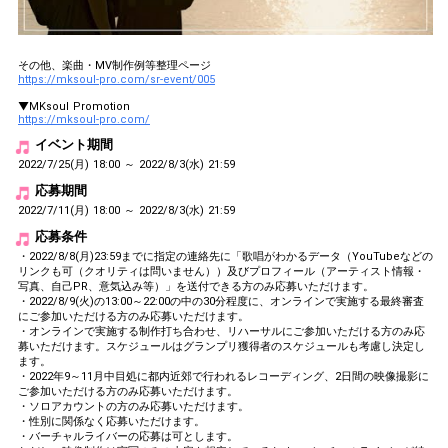
その他、楽曲・MV制作例等整理ページ
https://mksoul-pro.com/sr-event/005
▼MKsoul Promotion
https://mksoul-pro.com/
イベント期間
2022/7/25(月) 18:00 ～ 2022/8/3(水) 21:59
応募期間
2022/7/11(月) 18:00 ～ 2022/8/3(水) 21:59
応募条件
・2022/8/8(月)23:59までに指定の連絡先に「歌唱がわかるデータ（YouTubeなどの
リンクも可（クオリティは問いません））及びプロフィール（アーティスト情報・
写真、自己PR、意気込み等）」を送付できる方のみ応募いただけます。
・2022/8/9(火)の13:00～22:00の中の30分程度に、オンラインで実施する最終審査
にご参加いただける方のみ応募いただけます。
・オンラインで実施する制作打ち合わせ、リハーサルにご参加いただける方のみ応
募いただけます。スケジュールはグランプリ獲得者のスケジュールも考慮し決定し
ます。
・2022年9～11月中目処に都内近郊で行われるレコーディング、2日間の映像撮影に
ご参加いただける方のみ応募いただけます。
・ソロアカウントの方のみ応募いただけます。
・性別に関係なく応募いただけます。
・バーチャルライバーの応募は可とします。