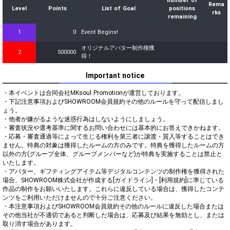
number of
Rema
Level
Points
List of Goal
positions
rks
remaining
1
0
Event Begins!
オリジナルアバター制作権獲
2
500000
得！
Important notice
・本イベントは合同会社MKsoul Promotionが運営しております。

・下記注意事項およびSHOWROOM会員規約その他のルールを守って配信しまし
ょう。

・他者が嫌がるような迷惑行為はしないようにしましょう。

・審査状況や選考基準に関するお問い合わせには基本的にお答えできかねます。

・応募・審査通過等によって生じる権利を第三者に譲渡・質入等することはでき
ません。特典の対象は獲得したルームの方のみです。特典を獲得したルームの方
以外の方(グループ全体、グループメンバーなど)が特典を実施することは禁止と
いたします。

・アバター、ギフティングアイテム等デジタルコンテンツの制作権を獲得された
場合、SHOWROOM株式会社が作成する[ガイドライン]・[利用規約]に準じている
作品の制作をお願いいたします。これらに違反している場合は、獲得したコンテ
ンツをご利用いただけませんので十分ご注意ください。

・本注意事項およびSHOWROOM会員規約その他のルールに違反した場合または
その他当社が不適切であると判断した場合は、応募及び結果を無効とし、または
取り消す場合があります。
