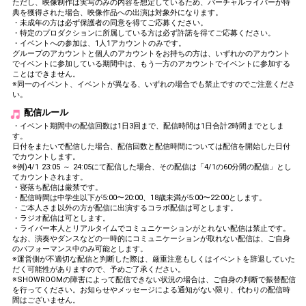
ただし、映像制作は実写のみの内容を想定しているため、バーチャルライバーが特
典を獲得された場合、映像作品への出演は対象外になります。
・未成年の方は必ず保護者の同意を得てご応募ください。
・特定のプロダクションに所属している方は必ず許諾を得てご応募ください。
・イベントへの参加は、1人1アカウントのみです。
グループのアカウントと個人のアカウントをお持ちの方は、いずれかのアカウント
でイベントに参加している期間中は、もう一方のアカウントでイベントに参加する
ことはできません。
※同一のイベント、イベントが異なる、いずれの場合でも禁止ですのでご注意くださ
い。
配信ルール
・イベント期間中の配信回数は1日3回まで、配信時間は1日合計2時間までとしま
す。
日付をまたいで配信した場合、配信回数と配信時間については配信を開始した日付
でカウントします。
※例)4/1 23:05 ～ 24:05にて配信した場合、その配信は「4/1の60分間の配信」とし
てカウントされます。
・寝落ち配信は厳禁です。
・配信時間は中学生以下が5:00〜20:00、18歳未満が5:00〜22:00とします。
・ご本人さま以外の方が配信に出演するコラボ配信は可とします。
・ラジオ配信は可とします。
・ライバー本人とリアルタイムでコミュニケーションがとれない配信は禁止です。
なお、演奏やダンスなどの一時的にコミュニケーションが取れない配信は、ご自身
のパフォーマンス中のみ可能とします。
※運営側が不適切な配信と判断した際は、厳重注意もしくはイベントを辞退していた
だく可能性がありますので、予めご了承ください。
※SHOWROOMの障害によって配信できない状況の場合は、ご自身の判断で振替配信
を行ってください。お知らせやメッセージによる通知がない限り、代わりの配信時
間はございません。