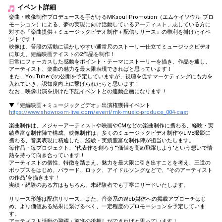
イベント詳細
楽曲・映像制作プロデュースを手がけるMKsoul Promotion（エムケイソウル プロ
モーション）による、夢の実現に向け活動しているアーティスト、志している方に
対する『楽曲提供＋ミュージックビデオ制作＋配信リリース』の権利を掛けたイベ
ントです！
映像は、普段の活動に活かしやすい通常尺のストーリー仕立てミュージックビデオ
に加え、短編映画テイストの2作品を制作！
日常にフォーカスした感動をポイント・テーマにストーリーを描き、作品を通し、
アーティスト、楽曲の魅力を最大限表現できればと思っています！
また、YouTubeでの公開を予定していますが、視聴を促すマーケティングにも力を
入れていき、認知度向上に繋げられたらと思います！
なお、映像出演を掛けた下記イベントとの連動企画になります！
▼『短編映画＋ミュージックビデオ』出演権獲得イベント
https://www.showroom-live.com/event/mk-music-produce_004-cast
楽曲制作は、メジャーアーティストや映画やCMなどの楽曲制作に携わる、経験・実
績豊富な制作陣で構成、映像制作は、多くのミュージックビデオ制作やLIVE撮影に
携わる、音楽表現に精通した、経験・実績豊富な制作陣が担当いたします。
毎作品・毎プロジェクト、"代表作を創ろう""価値を高め飛躍しよう"という想いで情
熱を持って向き合っています！
アーティストの個性、特徴を踏まえ、魅力を最大限に引き出すことを考え、王道の
ポップスをはじめ、バラード、ロック、アイドルソングなどで、"そのアーティスト
の作品"を描きます！
実績・経験のある方はもちろん、未経験者でも丁寧にリードいたします。
リリース形態は配信リリース、また、音楽系のWeb媒体への掲載アプローチはじ
め、より価値ある結果に繋げるべく、一定程度のプロモーションを予定していま
す。
アーティスト活動の飛躍・前進の後押しができればと思っています！