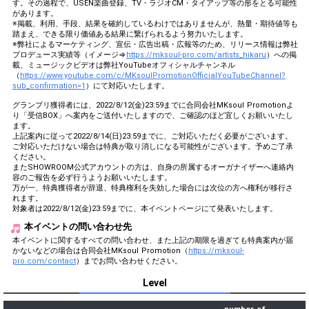
す。その過程で、USEN楽曲登録、TV・ラジオCM・タイアップ等の形をとる可能性
があります。
※掲載、利用、手段、結果を確約しているわけではありませんが、熱量・期待値等も
踏まえ、できる限り価値ある結果に繋げられるよう努力いたします。
※弊社によるマーケティング、宣伝・広告出稿・広報等のため、リリース情報は弊社
プロデュース実績等（イメージ⇒
https://mksoul-pro.com/artists_hikaru
）への掲
載、ミュージックビデオは弊社YouTubeオフィシャルチャンネル
（
https://www.youtube.com/c/MKsoulPromotionOfficialYouTubeChannel?
sub_confirmation=1
）にて対応いたします。
グランプリ獲得者には、2022/8/12(金)23:59までに合同会社MKsoul Promotionよ
り「受信BOX」へ案内をご送付いたしますので、ご確認のほど宜しくお願いいたし
ます。
上記案内に従って2022/8/14(日)23:59までに、ご対応いただく必要がございます。
ご対応いただけない場合は特典が取り消しになる可能性がございます。予めご了承
ください。
またSHOWROOM公式アカウントの方は、自身の所属するオーガナイザーへ連絡内
容のご報告を必ず行うようお願いいたします。
万が一、特典獲得者が辞退、特典権利を失効した場合には次位の方へ権利が移行さ
れます。
対象者は2022/8/12(金)23:59までに、本イベントページにて発表いたします。
本イベントの問い合わせ先
本イベントに関するすべての問い合わせ、また上記の期限を過ぎても特典案内が届
かないなどの場合は合同会社MKsoul Promotion（
https://mksoul-
pro.com/contact
）までお問い合わせください。
Level