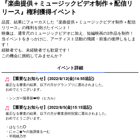
得！
『楽曲提供＋ミュージックビデオ制作＋配信リ
リース』権利獲得イベント
Gifting
Comments
品質、結果にフォーカスした『楽曲提供＋ミュージックビデオ制作＋配信
Throw gifts to the stage and join
You can post comments. Please
リリース』の権利を掛けたイベント！
the live performance.
refrain from posting comments
映像は、通常尺のミュージックビデオに加え、短編映画の2作品を制作！
First, try throwing free Stars
that may offend performers or
当イベントをきっかけに、アーティスト活動の飛躍・前進の後押しをしま
(once a day)! You can also charge
other users.
す！
Show Gold to purchase gifts
経験者でも、未経験者でも歓迎です！
(available from 1 JPY)! When you
この機会に挑戦してみませんか？
continue to send gifts to the
performer(s), the performer's
popularity ranking and your
イベント詳細
ranking go up.
To cheer on performers, you can
【重要なお知らせ】(2022/8/12(金)16:55追記)
send them gifts.
厳正なる審査の結果、以下の方がグランプリに選出されました。
To send performers paid items,
おめでとうございます。
you must use Show Gold.
・シンガー陽香留👑🎼（ヒカル）
【重要なお知らせ】(2022/8/5(金)15:15追記)
厳正なる審査の結果、以下の方が審査員特別賞に選出されました。
Close
おめでとうございます。
・はなうた💮
・にゃご◉🐾の放課後るーむ
・平岡桃乃🍑