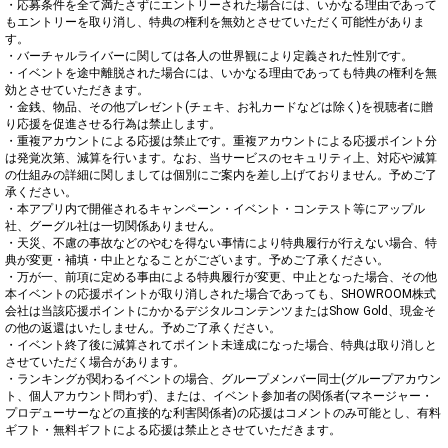
・応募条件を全て満たさずにエントリーされた場合には、いかなる理由であって
もエントリーを取り消し、特典の権利を無効とさせていただく可能性がありま
す。

・バーチャルライバーに関しては各人の世界観により定義された性別です。

・イベントを途中離脱された場合には、いかなる理由であっても特典の権利を無
効とさせていただきます。

・金銭、物品、その他プレゼント(チェキ、お礼カードなどは除く)を視聴者に贈
り応援を促進させる行為は禁止します。

・重複アカウントによる応援は禁止です。重複アカウントによる応援ポイント分
は発覚次第、減算を行います。なお、当サービスのセキュリティ上、対応や減算
の仕組みの詳細に関しましては個別にご案内を差し上げておりません。予めご了
承ください。

・本アプリ内で開催されるキャンペーン・イベント・コンテスト等にアップル
社、グーグル社は一切関係ありません。

・天災、不慮の事故などのやむを得ない事情により特典履行が行えない場合、特
典が変更・補填・中止となることがございます。予めご了承ください。

・万が一、前項に定める事由による特典履行が変更、中止となった場合、その他
本イベントの応援ポイントが取り消しされた場合であっても、SHOWROOM株式
会社は当該応援ポイントにかかるデジタルコンテンツまたはShow Gold、現金そ
の他の返還はいたしません。予めご了承ください。

・イベント終了後に減算されてポイント未達成になった場合、特典は取り消しと
させていただく場合があります。

・ランキングが関わるイベントの場合、グループメンバー同士(グループアカウン
ト、個人アカウント問わず)、または、イベント参加者の関係者(マネージャー・
プロデューサーなどの直接的な利害関係者)の応援はコメントのみ可能とし、有料
ギフト・無料ギフトによる応援は禁止とさせていただきます。