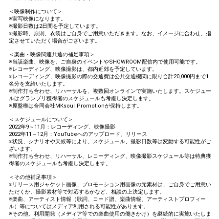
＜映像制作について＞
※実写映像になります。
※撮影日数は2日間を予定しています。
※撮影時、原則、衣装はご自身でご用意いただきます。なお、イメージに合わせ、指
定させていただく場合がございます。
＜楽曲・映像関連共通の補足事項＞
※当該楽曲、映像を、ご自身のイベントやSHOWROOM配信内で使用可能です。
※レコーディング、映像撮影は、都内近郊を予定しています。
※レコーディング、映像撮影の際の交通費は公共交通機関に限り合計20,000円まで1
名分を支給いたします。
※制作打ち合わせ、リハーサルを、複数回オンラインで実施いたします。スケジュー
ルはグランプリ獲得者のスケジュールも考慮し決定します。
※原盤権は合同会社MKsoul Promotionが保持します。
＜スケジュールについて＞
2022年9～11月：レコーディング、映像撮影
2022年11～12月：YouTubeへのアップロード、リリース
※状況、シナリオや天候等により、スケジュール、撮影日数等は変動する可能性がご
ざいます。
※制作打ち合わせ、リハーサル、レコーディング、映像撮影スケジュール等は特典獲
得者のスケジュールも考慮し決定します。
＜その他補足事項＞
※リリース用ジャケット画像、プロモーション用画像の元素材は、ご自身でご用意い
ただくか、撮影素材等で対応するかなど、相談の上決定します。
※楽曲、アーティスト情報（歌詞、コード譜、楽曲情報、アーティストプロフィー
ル）等についてはメディア利用される可能性があります。
※その他、利用開発（メディア等での楽曲使用の働きかけ）を継続的に実施いたしま