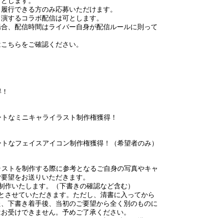
可とします。
く履行できる方のみ応募いただけます。
出演するコラボ配信は可とします。
場合、配信時間はライバー自身が配信ルールに則って
はこちらをご確認ください。
得！
ートなミニキャライラスト制作権獲得！
ートなフェイスアイコン制作権獲得！（希望者のみ）
9までにイラストを制作する際に参考となるご自身の写真やキャ
ご要望をお送りいただきます。
制作いたします。（下書きの確認など含む）
とさせていただきます。ただし、清書に入ってから
た、下書き着手後、当初のご要望から全く別のものに
はお受けできません。予めご了承ください。