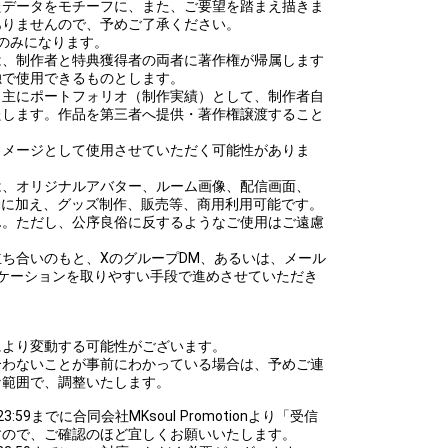
たデータをモチーフに、また、ご要望を踏まえ描きま
ありませんので、予めご了承ください。
のみになります。
は、制作者と特典獲得者の両者に著作権が帰属します
独で使用できるものとします。
、主にポートフォリオ（制作実績）として、制作者自
たします。作品を第三者へ提供・著作権譲渡すること
イメージとして使用させていただく可能性がありま
は、オリジナルアバター、ルーム画像、配信画面、
動に加え、グッズ制作、販売等、商用利用可能です。
ん。ただし、公序良俗に反するようなご使用はご遠慮
ち合いのもと、XのグループDM、あるいは、メール
ケーションを取りやすい手段で進めさせていただき
により変動する可能性がございます。
合わないことが事前にわかっている場合は、予めご連
な範囲で、調整いたします。
23:59までに合同会社MKsoul Promotionより「受信
すので、ご確認のほど宜しくお願いいたします。