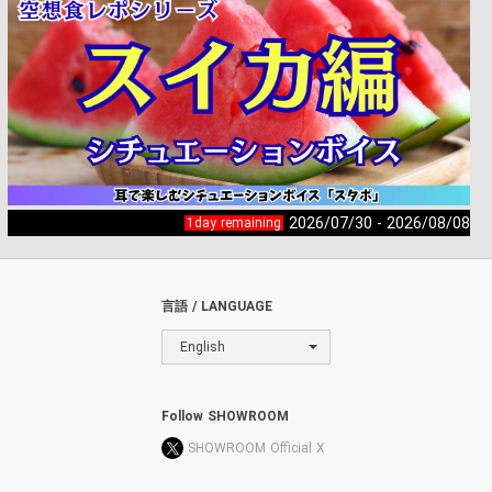
2026/07/30 - 2026/08/08
1day remaining
言語 / LANGUAGE
English
Follow SHOWROOM
SHOWROOM Official X