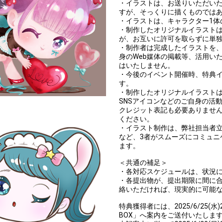
・イラストは、お送りいただい
すが、そっくりに描くものでは
・イラストは、キャラクター1体
・制作したオリジナルイラスト
が、お互いに許可を取らずに単
・制作者は完成したイラストを
身のWeb媒体の掲載等、活用い
はいたしません。
・今後のイベント開催時、特典
す。
・制作したオリジナルイラスト
SNSアイコンなどのご自身の活
クレジット表記も必要ありませ
ください。
・イラスト制作は、弊社担当者立
など、3者がスムーズにコミュニ
ます。
＜共通の補足＞
・各対応スケジュールは、状況
・各提出物が、提出期限に間に
絡いただければ、現実的に可能
特典獲得者には、2025/6/25(水)
BOX」へ案内をご送付いたしま