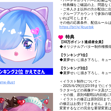
・バーチャルライバーの応募は
・特典欄をご確認の上、問題な
・ご本人さま以外の方が配信に
・グループアカウントで参加の
いれば可とします。
その他の応募条件、配信ルール
https://bit.ly/4cuotpk
特典
【30万ポイント達成者全員】
◆オリジナルアバター制作権獲
【ランキング1位】
◆夏夢せいじ描き下ろし、キュ
【ランキング2位】
◆夏夢せいじ描き下ろし、キュ
＜イラスト制作について＞
me-illust
・2025/6/29(日)23:5
ラクターなどの画像データ及び
・その後、原則4週間以内目処に
・イラストの修正は原則2回まで
の修正はお受けできません。ま
変更するなどの完全な要望変更