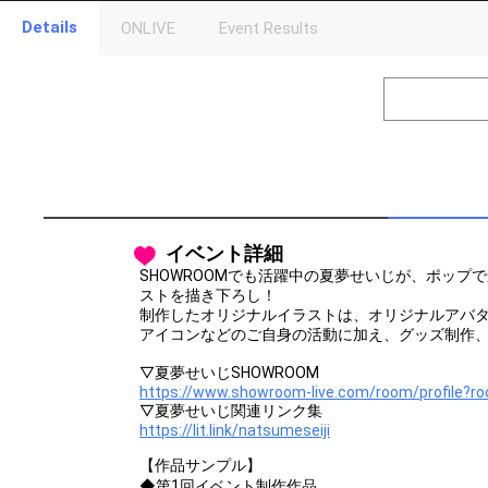
Details
ONLIVE
Event Results
Level
Points
1
0
Event Begins!
2
300000
オリジナルア
Gifting
Throw gifts to the stage and join the live performance.
First, try throwing free Stars (once a day)! You can also charg
イベント詳細
(available from 1 JPY)! When you continue to send gifts to the 
popularity ranking and your ranking go up.
SHOWROOMでも活躍中の夏夢せいじが、ポップ
To cheer on performers, you can send them gifts.
ストを描き下ろし！
To send performers paid items, you must use Show Gold.
制作したオリジナルイラストは、オリジナルアバタ
アイコンなどのご自身の活動に加え、グッズ制作
▽夏夢せいじSHOWROOM
https://www.showroom-live.com/room/profile?r
▽夏夢せいじ関連リンク集
https://lit.link/natsumeseiji
【作品サンプル】
◆第1回イベント制作作品