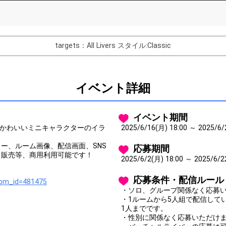
List of Goal
targets：All Livers
スタイル:Classic
バター制作権獲得！
Comments
イベント詳細
You can post comments. Please r
e Show Gold to purchase gifts
other users.
イベント期間
performer(s), the performer's
でかわいいミニキャラクターのイラ
2025/6/16(月) 18:00 ～ 2025/6/
ー、ルーム画像、配信画面、SNS
応募期間
、販売等、商用利用可能です！
2025/6/2(月) 18:00 ～ 2025/6/2
応募条件・配信ルール
oom_id=481475
Close
・ソロ、グループ関係なく応募
・1ルームから5人組で配信して
1人までです。
・性別に関係なく応募いただけ