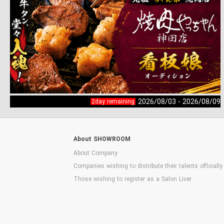
2026/08/03 - 2026/08/09
2day remaining
About SHOWROOM
About Company
Companies wishing to distribute their talents officially
Those wishing to register as a Salon Liver