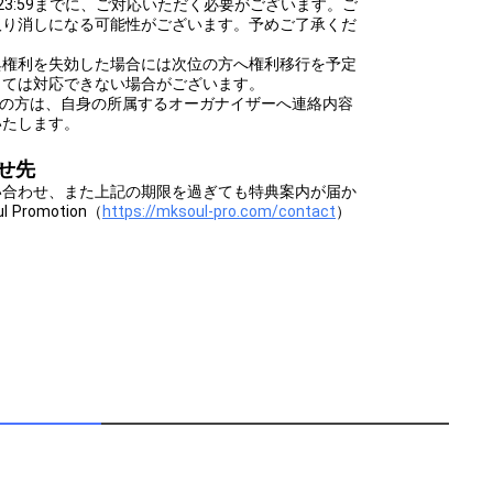
(日)23:59までに、ご対応いただく必要がございます。ご
取り消しになる可能性がございます。予めご了承くだ
典権利を失効した場合には次位の方へ権利移行を予定
っては対応できない場合がございます。
ントの方は、自身の所属するオーガナイザーへ連絡内容
いたします。
せ先
い合わせ、また上記の期限を過ぎても特典案内が届か
romotion（
https://mksoul-pro.com/contact
）