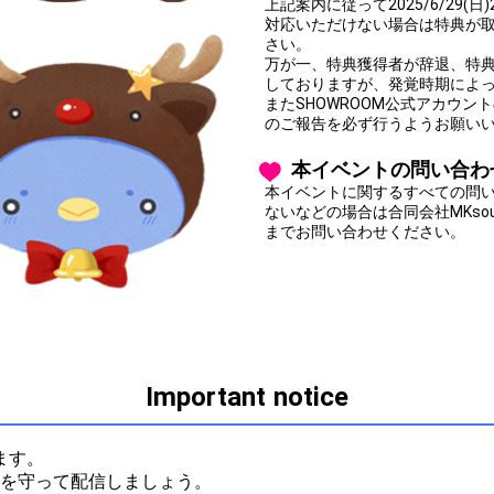
上記案内に従って2025/6/29
対応いただけない場合は特典が
さい。
万が一、特典獲得者が辞退、特
しておりますが、発覚時期によ
またSHOWROOM公式アカウ
のご報告を必ず行うようお願い
本イベントの問い合わ
本イベントに関するすべての問
ないなどの場合は合同会社MKsoul P
までお問い合わせください。
Important notice
ます。

ルを守って配信しましょう。
