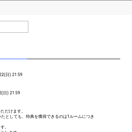
number of positions
Remarks
remaining
efrain from posting comments that may offend performers or
22(日) 21:59
2(日) 21:59
いただけます。
いたとしても、特典を獲得できるのは1ルームにつき
ます。