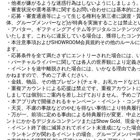
・他者が嫌がるような迷惑行為はしないようにしましょう。
・審査状況や選考基準に関するお問い合わせには基本的にお
・応募・審査通過等によって生じる権利を第三者に譲渡・
体、グループメンバーなど)が特典を実施することは禁止とい
・アバター、ギフティングアイテム等デジタルコンテンツの制
いたします。これらに違反している場合は、獲得したコンテ
・本注意事項およびSHOWROOM会員規約その他のルー
ます。

・応募条件を全て満たさずにエントリーされた場合には、い
・バーチャルライバーに関しては各人の世界観により定義さ
・イベントを途中離脱された場合には、いかなる理由であ
かねますので、予めご了承ください。

・金銭、物品、その他プレゼント(チェキ、お礼カードなど
・重複アカウントによる応援は禁止です。重複アカウント
しましては個別にご案内を差し上げておりません。予めご了
・本アプリ内で開催されるキャンペーン・イベント・コンテ
・天災、不慮の事故などのやむを得ない事情により特典履行
・万が一、前項に定める事由による特典履行が変更、中止と
ントにかかるデジタルコンテンツまたはShow Gold、現
・イベント終了後に減算されてポイント未達成になった場合
・ランキングが関わるイベントの場合、グループメンバー同