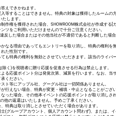


答えできかねます。

質入等することはできません。特典の対象は獲得したルームの方
たします。

作権を獲得された場合、SHOWROOM株式会社が作成する[ガ
ンツをご利用いただけませんので十分ご注意ください。

ルに違反した場合またはその他当社が不適切であると判断した場
かなる理由であってもエントリーを取り消し、特典の権利を無
れた性別です。

っても特典の権利を無効とさせていただきます。該当のライバ
は除く)を視聴者に贈り応援を促進させる行為は禁止します。

による応援ポイント分は発覚次第、減算を行います。なお、当
承ください。

スト等にアップル社、グーグル社は一切関係ありません。

が行えない場合、特典が変更・補填・中止となることがござい
なった場合、その他本イベントの応援ポイントが取り消しされた
金その他の返還はいたしません。予めご了承ください。

、特典は取り消しとさせていただく場合があります。

士(グループアカウント、個人アカウント問わず)、または、イ