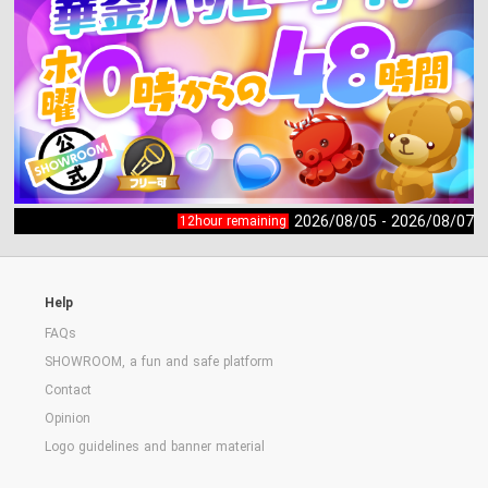
2026/08/05 - 2026/08/07
12hour remaining
Help
FAQs
SHOWROOM, a fun and safe platform
Contact
Opinion
Logo guidelines and banner material