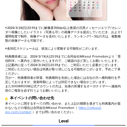
※2024/3/24(日)23:59までに解像度350dpi以上推奨の汎用メッセージエリア/カレン
ダー画像にしたいイラスト（写真も可）の画像データを提出していただき、およそ1
週間程度で制作、画像データを送付いたします。ランキング1～5位の方は、複数種
類の画像データも可能です。
※各対応スケジュールは、状況により変動する可能性がございます。
特典獲得者には、2024/3/19(火)23:59までに合同会社MKsoul Promotionより「受
信BOX」へ案内をご送付いたしますので、ご確認のほど宜しくお願いいたします。
上記案内に従って2024/3/24(日)23:59までに、ご対応いただく必要がございます。
ご対応いただけない場合は特典が取り消しになる可能性がございます。予めご了承
ください。
万が一、特典獲得者が辞退、特典権利を失効した場合には次位の方へ権利移行を予
定しておりますが、発覚時期によっては対応できない場合がございます。
またSHOWROOM公式アカウントの方は、自身の所属するオーガナイザーへ連絡内
容のご報告を必ず行うようお願いいたします。
本イベントの問い合わせ先
本イベントに関するすべての問い合わせ、また上記の期限を過ぎても特典案内が届
かないなどの場合は合同会社MKsoul Promotion（
https://mksoul-
pro.com/contact
）までお問い合わせください。
Level