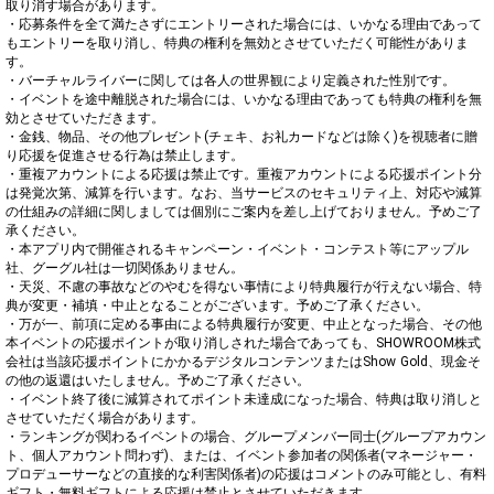
取り消す場合があります。

・応募条件を全て満たさずにエントリーされた場合には、いかなる理由であって
もエントリーを取り消し、特典の権利を無効とさせていただく可能性がありま
す。

・バーチャルライバーに関しては各人の世界観により定義された性別です。

・イベントを途中離脱された場合には、いかなる理由であっても特典の権利を無
効とさせていただきます。

・金銭、物品、その他プレゼント(チェキ、お礼カードなどは除く)を視聴者に贈
り応援を促進させる行為は禁止します。

・重複アカウントによる応援は禁止です。重複アカウントによる応援ポイント分
は発覚次第、減算を行います。なお、当サービスのセキュリティ上、対応や減算
の仕組みの詳細に関しましては個別にご案内を差し上げておりません。予めご了
承ください。

・本アプリ内で開催されるキャンペーン・イベント・コンテスト等にアップル
社、グーグル社は一切関係ありません。

・天災、不慮の事故などのやむを得ない事情により特典履行が行えない場合、特
典が変更・補填・中止となることがございます。予めご了承ください。

・万が一、前項に定める事由による特典履行が変更、中止となった場合、その他
本イベントの応援ポイントが取り消しされた場合であっても、SHOWROOM株式
会社は当該応援ポイントにかかるデジタルコンテンツまたはShow Gold、現金そ
の他の返還はいたしません。予めご了承ください。

・イベント終了後に減算されてポイント未達成になった場合、特典は取り消しと
させていただく場合があります。

・ランキングが関わるイベントの場合、グループメンバー同士(グループアカウン
ト、個人アカウント問わず)、または、イベント参加者の関係者(マネージャー・
プロデューサーなどの直接的な利害関係者)の応援はコメントのみ可能とし、有料