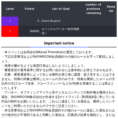
number of
Rema
Level
Points
List of Goal
positions
rks
remaining
1
0
Event Begins!
オリジナルアバター制作権獲
2
300000
得！
Important notice
・本イベントは合同会社MKsoul Promotionが運営しております。

・下記注意事項およびSHOWROOM会員規約その他のルールを守って配信しまし
ょう。

・他者が嫌がるような迷惑行為はしないようにしましょう。

・審査状況や選考基準に関するお問い合わせには基本的にお答えできかねます。

・応募・審査通過等によって生じる権利を第三者に譲渡・質入等することはでき
ません。特典の対象は獲得したルームの方のみです。特典を獲得したルームの方
以外の方(グループ全体、グループメンバーなど)が特典を実施することは禁止と
いたします。

・アバター、ギフティングアイテム等デジタルコンテンツの制作権を獲得された
場合、SHOWROOM株式会社が作成する[ガイドライン]・[利用規約]に準じている
作品の制作をお願いいたします。これらに違反している場合は、獲得したコンテ
ンツをご利用いただけませんので十分ご注意ください。

・本注意事項およびSHOWROOM会員規約その他のルールに違反した場合または
その他当社が不適切であると判断した場合は、応募及び結果を無効とし、または