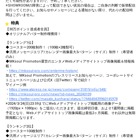
だく可能性がありますので、予めご了承ください。
※SHOWROOMの障害によって配信できない状況の場合は、ご自身の判断で振替配信
を行ってください。お知らせやメッセージによる通知がない限り、代わりの配信時
間はございません。
特典
【30万ポイント達成者全員】
◆オリジナルアバター制作権獲得！
【ランキング1位】
◆コースター200枚制作！（100枚×2種類可）
◆汎用メッセージエリア/カレンダー画像最大3パターン（サイズ）制作！（希望者
のみ）
◆MKsoul Promotion運営のエンタメWebメディアサイトトップ画像掲載＆情報掲
載！
・
https://mksoul-pro.com/enterme-history/
加えて、MKsoul Promotionのプレスリリースお知らせページ、コーポレートサイ
トニュースページおよび公式X（旧Twitter）等で紹介！
▽イメージ例
・
https://www.atpress.ne.jp/news/company/31819/info/548/
・
https://mksoul-pro.com/news?id=news_20240109
・
https://twitter.com/masaki_kurihara/status/1744640439960145978
※2024/3/24(日)23:59までにWebメディアサイトトップ掲載用の画像データ
（1920px × 1080px）をご提出いただきます。提出締切日後、およそ1週間後に掲載
予定となり、Webメディアサイトトップ画像掲載は最低2ヶ月掲載、それ以外は無期
限掲載になります。
【ランキング2位】
◆コースター100枚制作！
◆汎用メッセージエリア/カレンダー画像最大3パターン（サイズ）制作！（希望者