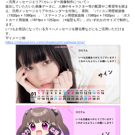
＜汎用メッセージエリア/カレンダー画像制作について＞
提出していただいた画像データに、人物やキャラクター等の配置やご希望等を踏ま
え、汎用メッセージエリアやカレンダーを付加し、原則、「パソコン用壁紙規格
（1920px × 1080px）」「スマートフォン用壁紙規格（1080px × 1920px）」「ポス
トカード用規格（1819px × 1252px）（※縦型も可）」のいずれかのサイズで制作し
ます。
いつもお世話になっている方々へメッセージを贈る際などにもご活用いただけま
す。
▽イメージ例
https://mksoul-pro.com/showroom/sample-img/