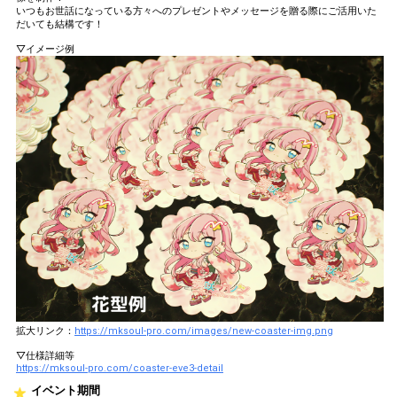
いつもお世話になっている方々へのプレゼントやメッセージを贈る際にご活用いた
だいても結構です！
▽イメージ例
拡大リンク：
https://mksoul-pro.com/images/new-coaster-img.png
▽仕様詳細等
https://mksoul-pro.com/coaster-eve3-detail
イベント期間