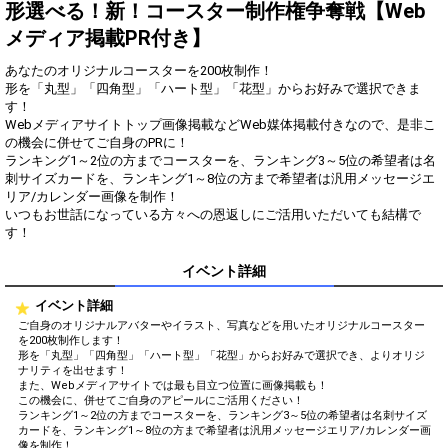
得！
形選べる！新！コースター制作権争奪戦【Web
メディア掲載PR付き】
Gifting
Comments
あなたのオリジナルコースターを200枚制作！
Throw gifts to the stage and join
You can post comments. Please
形を「丸型」「四角型」「ハート型」「花型」からお好みで選択できま
the live performance.
refrain from posting comments
す！
First, try throwing free Stars
that may offend performers or
Webメディアサイトトップ画像掲載などWeb媒体掲載付きなので、是非こ
(once a day)! You can also charge
other users.
の機会に併せてご自身のPRに！
Show Gold to purchase gifts
ランキング1～2位の方までコースターを、ランキング3～5位の希望者は名
(available from 1 JPY)! When you
刺サイズカードを、ランキング1～8位の方まで希望者は汎用メッセージエ
continue to send gifts to the
リア/カレンダー画像を制作！
performer(s), the performer's
popularity ranking and your
いつもお世話になっている方々への恩返しにご活用いただいても結構で
ranking go up.
す！
To cheer on performers, you can
send them gifts.
イベント詳細
To send performers paid items,
you must use Show Gold.
イベント詳細
ご自身のオリジナルアバターやイラスト、写真などを用いたオリジナルコースター
を200枚制作します！
形を「丸型」「四角型」「ハート型」「花型」からお好みで選択でき、よりオリジ
Close
ナリティを出せます！
また、Webメディアサイトでは最も目立つ位置に画像掲載も！
この機会に、併せてご自身のアピールにご活用ください！
ランキング1～2位の方までコースターを、ランキング3～5位の希望者は名刺サイズ
カードを、ランキング1～8位の方まで希望者は汎用メッセージエリア/カレンダー画
像を制作！