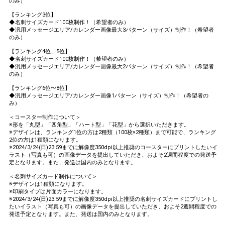
のみ）
【ランキング3位】
◆名刺サイズカード100枚制作！（希望者のみ）
◆汎用メッセージエリア/カレンダー画像最大3パターン（サイズ）制作！（希望者
のみ）
【ランキング4位、5位】
◆名刺サイズカード100枚制作！（希望者のみ）
◆汎用メッセージエリア/カレンダー画像最大2パターン（サイズ）制作！（希望者
のみ）
【ランキング6位〜8位】
◆汎用メッセージエリア/カレンダー画像1パターン（サイズ）制作！（希望者の
み）
＜コースター制作について＞
※形を「丸型」「四角型」「ハート型」「花型」から選択いただきます。
※デザインは、ランキング1位の方は2種類（100枚×2種類）まで可能で、ランキング
2位の方は1種類になります。
※2024/3/24(日)23:59までに解像度350dpi以上推奨のコースターにプリントしたいイ
ラスト（写真も可）の画像データを提出していただき、およそ2週間程度での発送予
定となります。また、発送は国内のみとなります。
＜名刺サイズカード制作について＞
※デザインは1種類になります。
※印刷タイプは片面カラーになります。
※2024/3/24(日)23:59までに解像度350dpi以上推奨の名刺サイズカードにプリントし
たいイラスト（写真も可）の画像データを提出していただき、およそ2週間程度での
発送予定となります。また、発送は国内のみとなります。