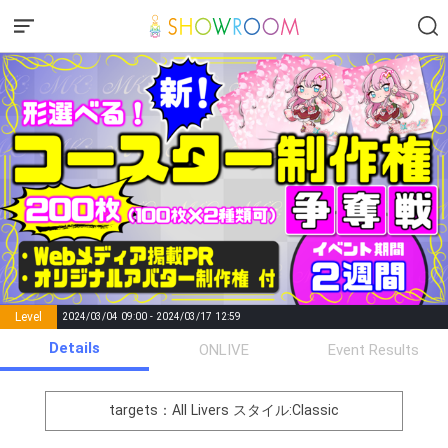
Level
2024/03/04 09:00 - 2024/03/17 12:59
number of
Details
ONLIVE
Event Results
Rema
Level
Points
List of Goal
positions
rks
remaining
1
0
Event Begins!
targets：All Livers
スタイル:Classic
オリジナルアバター制作権獲
2
300000