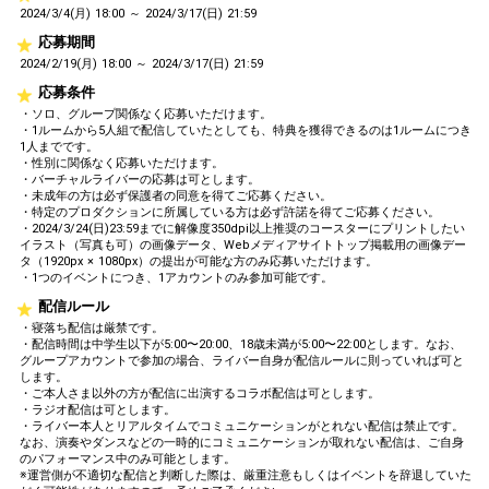
2024/3/4(月) 18:00 ～ 2024/3/17(日) 21:59
応募期間
2024/2/19(月) 18:00 ～ 2024/3/17(日) 21:59
応募条件
・ソロ、グループ関係なく応募いただけます。
・1ルームから5人組で配信していたとしても、特典を獲得できるのは1ルームにつき
1人までです。
・性別に関係なく応募いただけます。
・バーチャルライバーの応募は可とします。
・未成年の方は必ず保護者の同意を得てご応募ください。
・特定のプロダクションに所属している方は必ず許諾を得てご応募ください。
・2024/3/24(日)23:59までに解像度350dpi以上推奨のコースターにプリントしたい
イラスト（写真も可）の画像データ、Webメディアサイトトップ掲載用の画像デー
タ（1920px × 1080px）の提出が可能な方のみ応募いただけます。
・1つのイベントにつき、1アカウントのみ参加可能です。
配信ルール
・寝落ち配信は厳禁です。
・配信時間は中学生以下が5:00〜20:00、18歳未満が5:00〜22:00とします。なお、
グループアカウントで参加の場合、ライバー自身が配信ルールに則っていれば可と
します。
・ご本人さま以外の方が配信に出演するコラボ配信は可とします。
・ラジオ配信は可とします。
・ライバー本人とリアルタイムでコミュニケーションがとれない配信は禁止です。
なお、演奏やダンスなどの一時的にコミュニケーションが取れない配信は、ご自身
のパフォーマンス中のみ可能とします。
※運営側が不適切な配信と判断した際は、厳重注意もしくはイベントを辞退していた