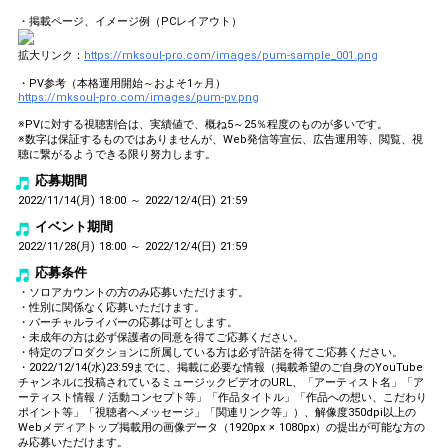
・掲載ページ、イメージ例（PCレイアウト）
拡大リンク：
https://mksoul-pro.com/images/pum-sample_001.png
・PV参考（本格運用開始～およそ1ヶ月）
https://mksoul-pro.com/images/pum-pv.png
※PVに対する視聴割合は、実績値で、概ね5～25％程度のものが多いです。
※数字は保証するものではありませんが、Web発信等宣伝、広告運用等、閲覧、視
聴に繋がるようできる限り努力します。
応募期間
2022/11/14(月) 18:00 ～ 2022/12/4(日) 21:59
イベント期間
2022/11/28(月) 18:00 ～ 2022/12/4(日) 21:59
応募条件
・ソロアカウントの方のみ応募いただけます。
・性別に関係なく応募いただけます。
・バーチャルライバーの応募は可とします。
・未成年の方は必ず保護者の同意を得てご応募ください。
・特定のプロダクションに所属している方は必ず許諾を得てご応募ください。
・2022/12/14(水)23:59までに、掲載に必要な情報（掲載希望のご自身のYouTube
チャンネルに投稿されているミュージックビデオのURL、「アーティスト名」「ア
ーティスト情報 / 活動コンセプト等」「作品タイトル」「作品への想い、こだわり
ポイント等」「視聴者へメッセージ」「関連リンク等」）、解像度350dpi以上の
Webメディアトップ掲載用の画像データ（1920px × 1080px）の提出が可能な方の
み応募いただけます。