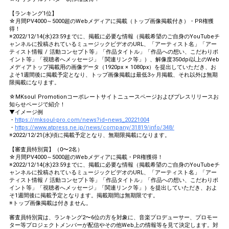
【ランキング1位】
☆月間PV4000～5000超のWebメディアに掲載（トップ画像掲載付き）・PR権獲
得！
※2022/12/14(水)23:59までに、掲載に必要な情報（掲載希望のご自身のYouTubeチ
ャンネルに投稿されているミュージックビデオのURL、「アーティスト名」「アー
ティスト情報 / 活動コンセプト等」「作品タイトル」「作品への想い、こだわりポ
イント等」「視聴者へメッセージ」「関連リンク等」）、解像度350dpi以上のWeb
メディアトップ掲載用の画像データ（1920px × 1080px）を提出していただき、お
よそ1週間後に掲載予定となり、トップ画像掲載は最低3ヶ月掲載、それ以外は無期
限掲載になります。
☆MKsoul Promotionコーポレートサイトニュースページおよびプレスリリースお
知らせページで紹介！
▼イメージ例
・
https://mksoul-pro.com/news?id=news_20221004
・
https://www.atpress.ne.jp/news/company/31819/info/348/
※2022/12/21(水)頃に掲載予定となり、無期限掲載になります。
【審査員特別賞】（0〜2名）
☆月間PV4000～5000超のWebメディアに掲載・PR権獲得！
※2022/12/14(水)23:59までに、掲載に必要な情報（掲載希望のご自身のYouTubeチ
ャンネルに投稿されているミュージックビデオのURL、「アーティスト名」「アー
ティスト情報 / 活動コンセプト等」「作品タイトル」「作品への想い、こだわりポ
イント等」「視聴者へメッセージ」「関連リンク等」）を提出していただき、およ
そ1週間後に掲載予定となります。掲載期間は無期限です。
※トップ画像掲載は付きません。
審査員特別賞は、ランキング2〜6位の方を対象に、音楽プロデューサー、プロモー
ター等プロジェクトメンバーが配信やその他Web上の情報等を見て決定します。対