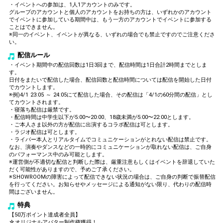
・イベントへの参加は、1人1アカウントのみです。
グループのアカウントと個人のアカウントをお持ちの方は、いずれかのアカウント
でイベントに参加している期間中は、もう一方のアカウントでイベントに参加する
ことはできません。
※同一のイベント、イベントが異なる、いずれの場合でも禁止ですのでご注意くださ
い。
配信ルール
・イベント期間中の配信回数は1日3回まで、配信時間は1日合計2時間までとしま
す。
日付をまたいで配信した場合、配信回数と配信時間については配信を開始した日付
でカウントします。
※例)4/1 23:05 ～ 24:05にて配信した場合、その配信は「4/1の60分間の配信」とし
てカウントされます。
・寝落ち配信は厳禁です。
・配信時間は中学生以下が5:00〜20:00、18歳未満が5:00〜22:00とします。
・ご本人さま以外の方が配信に出演するコラボ配信は可とします。
・ラジオ配信は可とします。
・ライバー本人とリアルタイムでコミュニケーションがとれない配信は禁止です。
なお、演奏やダンスなどの一時的にコミュニケーションが取れない配信は、ご自身
のパフォーマンス中のみ可能とします。
※運営側が不適切な配信と判断した際は、厳重注意もしくはイベントを辞退していた
だく可能性がありますので、予めご了承ください。
※SHOWROOMの障害によって配信できない状況の場合は、ご自身の判断で振替配信
を行ってください。お知らせやメッセージによる通知がない限り、代わりの配信時
間はございません。
特典
【50万ポイント達成者全員】
☆オリジナルアバター制作権獲得！