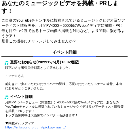
得！
あなたのミュージックビデオを掲載・PRしま
す！
Gifting
Comments
ご自身のYouTubeチャンネルに投稿されているミュージックビデオ及びア
Throw gifts to the stage and join
You can post comments. Please
ーティスト情報等を、月間PV4000～5000超のWebメディアに掲載・PR！
the live performance.
refrain from posting comments
最も目立つ位置であるトップ画像の掲載も対応など、より閲覧に繋がるよ
First, try throwing free Stars
that may offend performers or
うケア！
(once a day)! You can also charge
other users.
是非この機会にチャレンジしてみませんか？
Show Gold to purchase gifts
(available from 1 JPY)! When you
イベント詳細
continue to send gifts to the
performer(s), the performer's
popularity ranking and your
重要なお知らせ(2022/12/5(月)15:02追記)
ranking go up.
以下の方を審査員特別賞として選出しました。
To cheer on performers, you can
send them gifts.
・マナミさん
To send performers paid items,
前向きにご参加いただいたライバーの皆様、応援いただいたリスナーの皆様、本当
you must use Show Gold.
にありがとうございました。
イベント詳細
月間PV（ページビュー（閲覧数））4000～5000超のWebメディアに、あなたの
Close
YouTubeチャンネルに投稿されているミュージックビデオ及びアーティスト情報等
を掲載・PRします！
トップ画像掲載は大画像でインパクトも残せます！
▼掲載Webメディア
https://mksoul-pro.com/pickup-music/