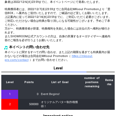
象者は2022/12/6(火)23:59までに、本イベントページにて発表いたします。
特典獲得者には、2022/12/7(水)23:59までに合同会社MKsoul Promotionより「受
信BOX」へ案内をご送付いたしますので、ご確認のほど宜しくお願いいたします。
上記案内に従って2022/12/14(水)23:59までに、ご対応いただく必要がございます。
ご対応いただけない場合は特典が取り消しになる可能性がございます。予めご了承
ください。
万が一、特典獲得者が辞退、特典権利を失効した場合には次位の方へ権利が移行さ
れます。
またSHOWROOM公式アカウントの方は、自身の所属するオーガナイザーへ連絡内
容のご報告を必ず行うようお願いいたします。
本イベントの問い合わせ先
本イベントに関するすべての問い合わせ、また上記の期限を過ぎても特典案内が届
かないなどの場合は合同会社MKsoul Promotion（
https://mksoul-
pro.com/contact
）までお問い合わせください。
Level
number of
Rema
Level
Points
List of Goal
positions
rks
remaining
1
0
Event Begins!
オリジナルアバター制作権獲
2
500000
得！
Important notice