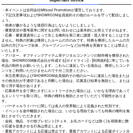
・本イベントは合同会社MKsoul Promotionが運営しております。

・下記注意事項およびSHOWROOM会員規約その他のルールを守って配信しまし
ょう。

・他者が嫌がるような迷惑行為はしないようにしましょう。

・審査状況や選考基準に関するお問い合わせには基本的にお答えできかねます。

・応募・審査通過等によって生じる権利を第三者に譲渡・質入等することはでき
ません。特典の対象は獲得したルームの方のみです。特典を獲得したルームの方
以外の方(グループ全体、グループメンバーなど)が特典を実施することは禁止と
いたします。

・アバター、ギフティングアイテム等デジタルコンテンツの制作権を獲得された
場合、SHOWROOM株式会社が作成する[ガイドライン]・[利用規約]に準じている
作品の制作をお願いいたします。これらに違反している場合は、獲得したコンテ
ンツをご利用いただけませんので十分ご注意ください。

・本注意事項およびSHOWROOM会員規約その他のルールに違反した場合または
その他当社が不適切であると判断した場合は、応募及び結果を無効とし、または
取り消す場合があります。

・応募条件を全て満たさずにエントリーされた場合には、いかなる理由であって
もエントリーを取り消し、特典の権利を無効とさせていただく可能性がありま
す。

・バーチャルライバーに関しては各人の世界観により定義された性別です。

・イベントを途中離脱された場合には、いかなる理由であっても特典の権利を無
効とさせていただきます。

・金銭、物品、その他プレゼント(チェキ、お礼カードなどは除く)を視聴者に贈
り応援を促進させる行為は禁止します。

・重複アカウントによる応援は禁止です。重複アカウントによる応援ポイント分