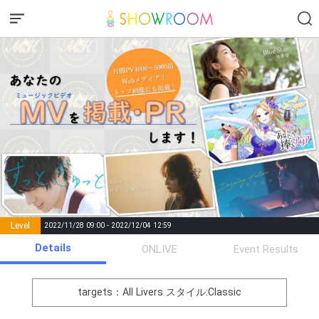
Level
2022/11/28 09:00 - 2022/12/04 12:59
number of
Details
ONLIVE
Event Results
Rema
Level
Points
List of Goal
positions
rks
remaining
1
0
Event Begins!
targets：All Livers
スタイル:Classic
オリジナルアバター制作権獲
2
500000