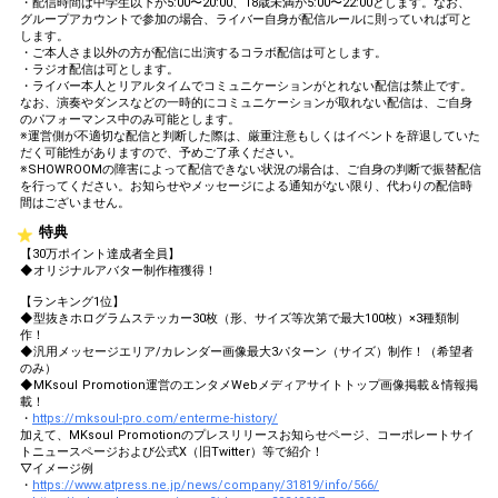
・配信時間は中学生以下が5:00〜20:00、18歳未満が5:00〜22:00とします。なお、
グループアカウントで参加の場合、ライバー自身が配信ルールに則っていれば可と
します。
・ご本人さま以外の方が配信に出演するコラボ配信は可とします。
・ラジオ配信は可とします。
・ライバー本人とリアルタイムでコミュニケーションがとれない配信は禁止です。
なお、演奏やダンスなどの一時的にコミュニケーションが取れない配信は、ご自身
のパフォーマンス中のみ可能とします。
※運営側が不適切な配信と判断した際は、厳重注意もしくはイベントを辞退していた
だく可能性がありますので、予めご了承ください。
※SHOWROOMの障害によって配信できない状況の場合は、ご自身の判断で振替配信
を行ってください。お知らせやメッセージによる通知がない限り、代わりの配信時
間はございません。
特典
【30万ポイント達成者全員】
◆オリジナルアバター制作権獲得！
【ランキング1位】
◆型抜きホログラムステッカー30枚（形、サイズ等次第で最大100枚）×3種類制
作！
◆汎用メッセージエリア/カレンダー画像最大3パターン（サイズ）制作！（希望者
のみ）
◆MKsoul Promotion運営のエンタメWebメディアサイトトップ画像掲載＆情報掲
載！
・
https://mksoul-pro.com/enterme-history/
加えて、MKsoul Promotionのプレスリリースお知らせページ、コーポレートサイ
トニュースページおよび公式X（旧Twitter）等で紹介！
▽イメージ例
・
https://www.atpress.ne.jp/news/company/31819/info/566/