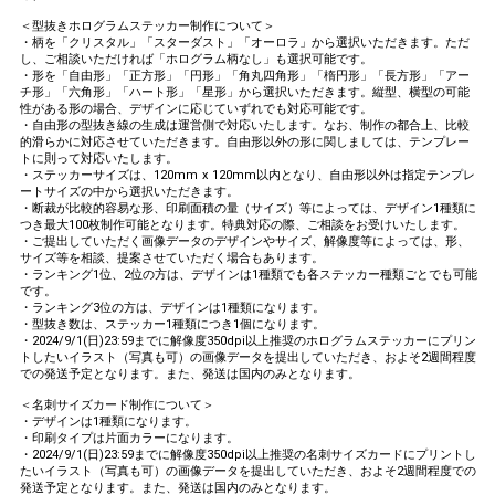
＜型抜きホログラムステッカー制作について＞
・柄を「クリスタル」「スターダスト」「オーロラ」から選択いただきます。ただ
し、ご相談いただければ「ホログラム柄なし」も選択可能です。
・形を「自由形」「正方形」「円形」「角丸四角形」「楕円形」「長方形」「アー
チ形」「六角形」「ハート形」「星形」から選択いただきます。縦型、横型の可能
性がある形の場合、デザインに応じていずれでも対応可能です。
・自由形の型抜き線の生成は運営側で対応いたします。なお、制作の都合上、比較
的滑らかに対応させていただきます。自由形以外の形に関しましては、テンプレー
トに則って対応いたします。
・ステッカーサイズは、120mm x 120mm以内となり、自由形以外は指定テンプレ
ートサイズの中から選択いただきます。
・断裁が比較的容易な形、印刷面積の量（サイズ）等によっては、デザイン1種類に
つき最大100枚制作可能となります。特典対応の際、ご相談をお受けいたします。
・ご提出していただく画像データのデザインやサイズ、解像度等によっては、形、
サイズ等を相談、提案させていただく場合もあります。
・ランキング1位、2位の方は、デザインは1種類でも各ステッカー種類ごとでも可能
です。
・ランキング3位の方は、デザインは1種類になります。
・型抜き数は、ステッカー1種類につき1個になります。
・2024/9/1(日)23:59までに解像度350dpi以上推奨のホログラムステッカーにプリン
トしたいイラスト（写真も可）の画像データを提出していただき、およそ2週間程度
での発送予定となります。また、発送は国内のみとなります。
＜名刺サイズカード制作について＞
・デザインは1種類になります。
・印刷タイプは片面カラーになります。
・2024/9/1(日)23:59までに解像度350dpi以上推奨の名刺サイズカードにプリントし
たいイラスト（写真も可）の画像データを提出していただき、およそ2週間程度での
発送予定となります。また、発送は国内のみとなります。