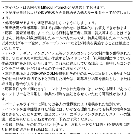
・本イベントは合同会社MKsoul Promotionが運営しております。

・下記注意事項およびSHOWROOM会員規約その他のルールを守って配信しまし
ょう。

・他者が嫌がるような迷惑行為はしないようにしましょう。

・審査状況や選考基準に関するお問い合わせには基本的にお答えできかねます。

・応募・審査通過等によって生じる権利を第三者に譲渡・質入等することはでき
ません。特典の対象は獲得したルームの方のみです。特典を獲得したルームの方
以外の方(グループ全体、グループメンバーなど)が特典を実施することは禁止と
いたします。

・アバター、ギフティングアイテム等デジタルコンテンツの制作権を獲得された
場合、SHOWROOM株式会社が作成する[ガイドライン]・[利用規約]に準じている
作品の制作をお願いいたします。これらに違反している場合は、獲得したコンテ
ンツをご利用いただけませんので十分ご注意ください。

・本注意事項およびSHOWROOM会員規約その他のルールに違反した場合または
その他当社が不適切であると判断した場合は、応募及び結果を無効とし、または
取り消す場合があります。

・応募条件を全て満たさずにエントリーされた場合には、いかなる理由であって
もエントリーを取り消し、特典の権利を無効とさせていただく可能性がありま
す。

・バーチャルライバーに関しては各人の世界観により定義された性別です。

・イベントを途中離脱された場合には、いかなる理由であっても特典の権利を無
効とさせていただきます。該当のライバーにギフティングされたリスナーへの返
還、返金等もいたしかねますので、予めご了承ください。

・金銭、物品、その他プレゼント(チェキ、お礼カードなどは除く)を視聴者に贈
り応援を促進させる行為は禁止します。
