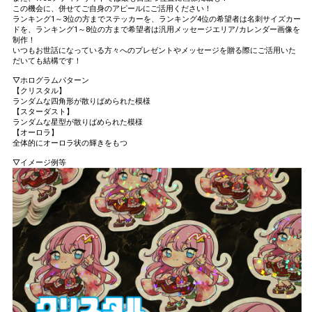
この機会に、併せてご自身のアピールにご活用ください！
ランキング1～3位の方までステッカーを、ランキング4位の希望者は名刺サイズカー
ドを、ランキング1～8位の方まで希望者は汎用メッセージエリア/カレンダー画像を
制作！
いつもお世話になっている方々へのプレゼントやメッセージを贈る際にご活用いた
だいても結構です！
▽ホログラムパターン
【クリスタル】
ランダムな四角形が散りばめられた模様
【スターダスト】
ランダムな星型が散りばめられた模様
【オーロラ】
全体的にオーロラ状の輝きをもつ
▽イメージ例等