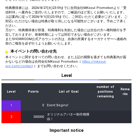
特典獲得者には、2024/8/27(火)23:59までに合同会社MKsoul Promotionより「受
信BOX」へ案内をご送付いたしますので、ご確認のほど宜しくお願いいたします。
上記案内に従って2024/9/1(日)23:59までに、ご対応いただく必要がございます。ご
対応いただけない場合は特典が取り消しになる可能性がございます。予めご了承く
ださい。
万が一、特典獲得者が辞退、特典権利を失効した場合には次位の方へ権利移行を予
定しておりますが、発覚時期によっては対応できない場合がございます。
またSHOWROOM公式アカウントの方は、自身の所属するオーガナイザーへ連絡内
容のご報告を必ず行うようお願いいたします。
本イベントの問い合わせ先
本イベントに関するすべての問い合わせ、また上記の期限を過ぎても特典案内が届
かないなどの場合は合同会社MKsoul Promotion（
https://mksoul-
pro.com/contact
）までお問い合わせください。
Level
number of
Rema
Level
Points
List of Goal
positions
rks
remaining
1
0
Event Begins!
オリジナルアバター制作権獲
2
300000
得！
Important notice