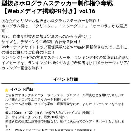
得！
型抜きホログラムステッカー制作権争奪戦
【Webメディア掲載PR付き】vol.16
Gifting
Comments
あなたのオリジナル型抜きホログラムステッカーを制作！
Throw gifts to the stage and join
You can post comments. Please
ホログラム柄は、「クリスタル」「スターダスト」「オーロラ」から選択
the live performance.
refrain from posting comments
可！
First, try throwing free Stars
that may offend performers or
形も、自由な型抜きに加え定形のものからも選択可！
(once a day)! You can also charge
other users.
サイズも、デザインやご希望に合わせ選択可！
Show Gold to purchase gifts
Webメディアサイトトップ画像掲載などWeb媒体掲載付きなので、是非こ
(available from 1 JPY)! When you
の機会に併せてご自身のPRに！
continue to send gifts to the
ランキング1～3位の方までステッカーを、ランキング4位の希望者は名刺サ
performer(s), the performer's
popularity ranking and your
イズカードを、ランキング1～8位の方まで希望者は汎用メッセージエリア/
ranking go up.
カレンダー画像を制作！
To cheer on performers, you can
send them gifts.
イベント詳細
To send performers paid items,
you must use Show Gold.
イベント詳細
ご自身のオリジナルアバターやイラスト、プロフィール写真などを用いたオリジナ
ル型抜きホログラムステッカーを制作します！
ホログラム柄や形、サイズも柔軟に選択可能なため、よりオリジナリティを出せま
Close
す！
最大120mm x 120mmで、比較的大きめのサイズまで対応！
形、サイズ等によっては、最大300枚制作！
型抜き線の生成は運営側で対応など、制作にあたってのケア・サポートもいたしま
す！
また、Webメディアサイトでは最も目立つ位置に画像掲載も！