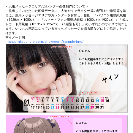
＜汎用メッセージエリア/カレンダー画像制作について＞
・提出していただいた画像データに、人物やキャラクター等の配置やご希望等を踏
まえ、汎用メッセージエリアやカレンダーを付加し、原則、「パソコン用壁紙規格
（1920px × 1080px）」「スマートフォン用壁紙規格（1080px × 1920px）」「ポス
トカード用規格（1819px × 1252px）（※縦型も可）」のいずれかのサイズで制作し
ます。いつもお世話になっている方々へメッセージを贈る際などにもご活用いただ
けます。
▽イメージ例
https://mksoul-pro.com/showroom/sample-img/