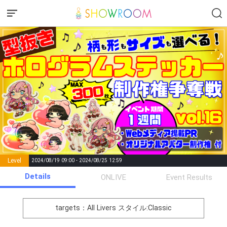
Level
2024/08/19 09:00 - 2024/08/25 12:59
number of
Details
ONLIVE
Event Results
Rema
Level
Points
List of Goal
positions
rks
remaining
1
0
Event Begins!
targets：All Livers
スタイル:Classic
オリジナルアバター制作権獲
2
300000