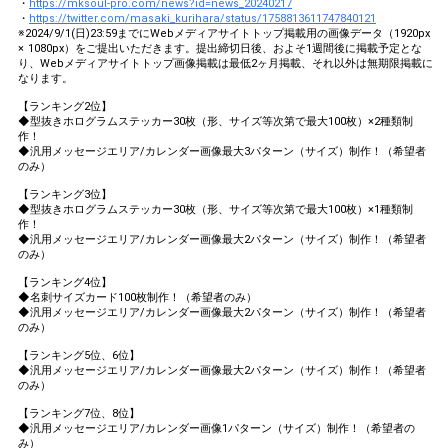
・
https://mksoul-pro.com/news?id=news_20240217
・
https://twitter.com/masaki_kurihara/status/1758813611747840121
※2024/9/1(日)23:59までにWebメディアサイトトップ掲載用の画像データ（1920px
× 1080px）をご提出いただきます。提出締切日後、およそ1週間後に掲載予定とな
り、Webメディアサイトトップ画像掲載は最低2ヶ月掲載、それ以外は無期限掲載に
なります。
【ランキング2位】
◆型抜きホログラムステッカー30枚（形、サイズ等次第で最大100枚）×2種類制
作！
◆汎用メッセージエリア/カレンダー画像最大3パターン（サイズ）制作！（希望者
のみ）
【ランキング3位】
◆型抜きホログラムステッカー30枚（形、サイズ等次第で最大100枚）×1種類制
作！
◆汎用メッセージエリア/カレンダー画像最大2パターン（サイズ）制作！（希望者
のみ）
【ランキング4位】
◆名刺サイズカード100枚制作！（希望者のみ）
◆汎用メッセージエリア/カレンダー画像最大2パターン（サイズ）制作！（希望者
のみ）
【ランキング5位、6位】
◆汎用メッセージエリア/カレンダー画像最大2パターン（サイズ）制作！（希望者
のみ）
【ランキング7位、8位】
◆汎用メッセージエリア/カレンダー画像1パターン（サイズ）制作！（希望者の
み）