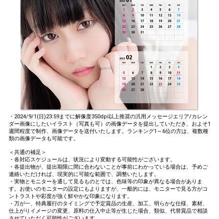
・2024/9/1(日)23:59までに解像度350dpi以上推奨の汎用メッセージエリア/カレン
ダー画像にしたいイラスト（写真も可）の画像データを提出していただき、およそ1
週間程度で制作、画像データを送付いたします。ランキング1～6位の方は、複数種
類の画像データも可能です。
＜共通の補足＞
・各対応スケジュールは、状況により変動する可能性がございます。
・各提出物が、提出期限に間に合わないことが事前にわかっている場合は、予めご
連絡いただければ、現実的に可能な範囲で、調整いたします。
・実物とモニターを通して見るものとでは、色味等の印象が異なる場合がありま
す。お使いのモニターの設定にもよりますが、一般的には、モニターで見る方がコ
ントラストや彩度が強く鮮やかな印象になります。
・万が一、特典履行のタイミングで予定賞品の生産、加工、明らかな仕様、素材、
仕上がりイメージの変更、原料の仕入中止等が生じた場合、類似、代替賞品で相談
させていただく可能性がございます。