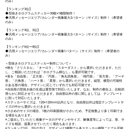
のみ）
【ランキング3位】
◆型抜きホログラムステッカー30枚×1種類制作！
◆汎用メッセージエリア/カレンダー画像最大2パターン（サイズ）制作！（希望者
のみ）
【ランキング4位、5位】
◆汎用メッセージエリア/カレンダー画像最大2パターン（サイズ）制作！（希望者
のみ）
【ランキング6位〜8位】
◆汎用メッセージエリア/カレンダー画像1パターン（サイズ）制作！（希望者の
み）
＜型抜きホログラムステッカー制作について＞
※柄を「クリスタル」「オーロラ」「スターダスト」から選択いただきます。ただ
し、ご相談いただければ「ホログラム柄なし」も選択可能です。
※形を「自由形」「正方形」「円形」「角丸四角形」「楕円形」「長方形」「アーチ
形」「六角形」「ハート形」「星形」から選択いただきます。縦型、横型の可能性
がある形の場合、デザインに応じていずれでも対応可能です。
※自由形の型抜き線の生成は運営側で対応いたします。なお、制作の都合上、比較的
滑らかに対応させていただきます。自由形以外の形に関しましては、テンプレート
に則って対応いたします。
※ステッカーサイズは、120×120mm以内となり、自由形以外は指定テンプレートサ
イズの中から選択いただきます。
※小さめのサイズの場合、1枚の印刷面積が小さいため、予定枚数より多く印刷でき
る場合もあります。
※ご提出していただく画像データのデザインやサイズ、解像度等によっては、形、サ
イズを相談、提案させていただく場合もあります。
※ランキング1位、2位の方は、デザインは1種類でも各ステッカー種類ごとでも可能