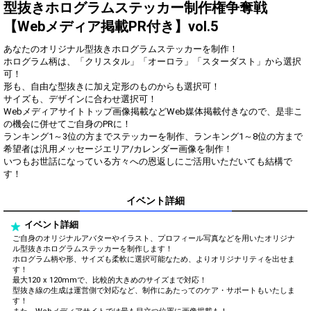
得！
型抜きホログラムステッカー制作権争奪戦
【Webメディア掲載PR付き】vol.5
Gifting
Comments
あなたのオリジナル型抜きホログラムステッカーを制作！
Throw gifts to the stage and join
You can post comments. Please
ホログラム柄は、「クリスタル」「オーロラ」「スターダスト」から選択
the live performance.
refrain from posting comments
可！
First, try throwing free Stars
that may offend performers or
形も、自由な型抜きに加え定形のものからも選択可！
(once a day)! You can also charge
other users.
サイズも、デザインに合わせ選択可！
Show Gold to purchase gifts
Webメディアサイトトップ画像掲載などWeb媒体掲載付きなので、是非こ
(available from 1 JPY)! When you
の機会に併せてご自身のPRに！
continue to send gifts to the
ランキング1～3位の方までステッカーを制作、ランキング1～8位の方まで
performer(s), the performer's
popularity ranking and your
希望者は汎用メッセージエリア/カレンダー画像を制作！
ranking go up.
いつもお世話になっている方々への恩返しにご活用いただいても結構で
To cheer on performers, you can
す！
send them gifts.
To send performers paid items,
イベント詳細
you must use Show Gold.
イベント詳細
ご自身のオリジナルアバターやイラスト、プロフィール写真などを用いたオリジナ
ル型抜きホログラムステッカーを制作します！
Close
ホログラム柄や形、サイズも柔軟に選択可能なため、よりオリジナリティを出せま
す！
最大120 x 120mmで、比較的大きめのサイズまで対応！
型抜き線の生成は運営側で対応など、制作にあたってのケア・サポートもいたしま
す！