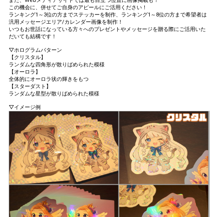
また、Webメディアサイトでは最も目立つ位置に画像掲載も！
この機会に、併せてご自身のアピールにご活用ください！
ランキング1～3位の方までステッカーを制作、ランキング1～8位の方まで希望者は
汎用メッセージエリア/カレンダー画像を制作！
いつもお世話になっている方々へのプレゼントやメッセージを贈る際にご活用いた
だいても結構です！
▽ホログラムパターン
【クリスタル】
ランダムな四角形が散りばめられた模様
【オーロラ】
全体的にオーロラ状の輝きをもつ
【スターダスト】
ランダムな星型が散りばめられた模様
▽イメージ例