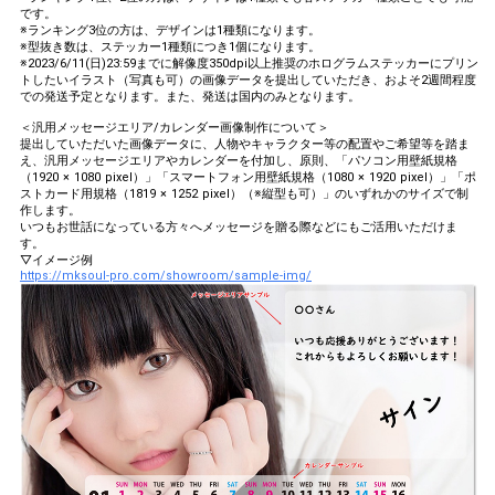
です。
※ランキング3位の方は、デザインは1種類になります。
※型抜き数は、ステッカー1種類につき1個になります。
※2023/6/11(日)23:59までに解像度350dpi以上推奨のホログラムステッカーにプリン
トしたいイラスト（写真も可）の画像データを提出していただき、およそ2週間程度
での発送予定となります。また、発送は国内のみとなります。
＜汎用メッセージエリア/カレンダー画像制作について＞
提出していただいた画像データに、人物やキャラクター等の配置やご希望等を踏ま
え、汎用メッセージエリアやカレンダーを付加し、原則、「パソコン用壁紙規格
（1920 × 1080 pixel）」「スマートフォン用壁紙規格（1080 × 1920 pixel）」「ポ
ストカード用規格（1819 × 1252 pixel）（※縦型も可）」のいずれかのサイズで制
作します。
いつもお世話になっている方々へメッセージを贈る際などにもご活用いただけま
す。
▽イメージ例
https://mksoul-pro.com/showroom/sample-img/