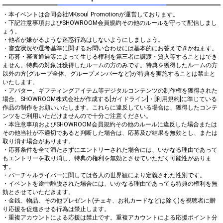
・本イベントは合同会社MKsoul Promotionが運営しております。

・下記注意事項およびSHOWROOM会員規約その他のルールを守って配信しまし
ょう。

・他者が嫌がるような迷惑行為はしないようにしましょう。

・審査状況や選考基準に関するお問い合わせには基本的にお答えできかねます。

・応募・審査通過等によって生じる権利を第三者に譲渡・質入等することはでき
ません。特典の対象は獲得したルームの方のみです。特典を獲得したルームの方
以外の方(グループ全体、グループメンバーなど)が特典を実施することは禁止と
いたします。

・アバター、ギフティングアイテム等デジタルコンテンツの制作権を獲得された
場合、SHOWROOM株式会社が作成する[ガイドライン]・[利用規約]に準じている
作品の制作をお願いいたします。これらに違反している場合は、獲得したコンテ
ンツをご利用いただけませんので十分ご注意ください。

・本注意事項およびSHOWROOM会員規約その他のルールに違反した場合または
その他当社が不適切であると判断した場合は、応募及び結果を無効とし、または
取り消す場合があります。

・応募条件を全て満たさずにエントリーされた場合には、いかなる理由であって
もエントリーを取り消し、特典の権利を無効とさせていただく可能性がありま
す。

・バーチャルライバーに関しては各人の世界観により定義された性別です。

・イベントを途中離脱された場合には、いかなる理由であっても特典の権利を無
効とさせていただきます。

・金銭、物品、その他プレゼント(チェキ、お礼カードなどは除く)を視聴者に贈
り応援を促進させる行為は禁止します。

・重複アカウントによる応援は禁止です。重複アカウントによる応援ポイント分