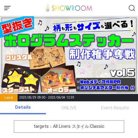
Level
2023/05/29 09:00 - 2023/06/04 12:59
number of
Details
ONLIVE
Event Results
Rema
Level
Points
List of Goal
positions
rks
remaining
1
0
Event Begins!
targets：All Livers
スタイル:Classic
オリジナルアバター制作権獲
2
500000