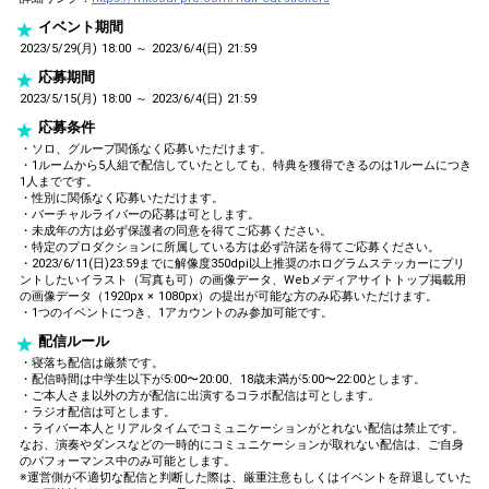
イベント期間
2023/5/29(月) 18:00 ～ 2023/6/4(日) 21:59
応募期間
2023/5/15(月) 18:00 ～ 2023/6/4(日) 21:59
応募条件
・ソロ、グループ関係なく応募いただけます。
・1ルームから5人組で配信していたとしても、特典を獲得できるのは1ルームにつき
1人までです。
・性別に関係なく応募いただけます。
・バーチャルライバーの応募は可とします。
・未成年の方は必ず保護者の同意を得てご応募ください。
・特定のプロダクションに所属している方は必ず許諾を得てご応募ください。
・2023/6/11(日)23:59までに解像度350dpi以上推奨のホログラムステッカーにプリ
ントしたいイラスト（写真も可）の画像データ、Webメディアサイトトップ掲載用
の画像データ（1920px × 1080px）の提出が可能な方のみ応募いただけます。
・1つのイベントにつき、1アカウントのみ参加可能です。
配信ルール
・寝落ち配信は厳禁です。
・配信時間は中学生以下が5:00〜20:00、18歳未満が5:00〜22:00とします。
・ご本人さま以外の方が配信に出演するコラボ配信は可とします。
・ラジオ配信は可とします。
・ライバー本人とリアルタイムでコミュニケーションがとれない配信は禁止です。
なお、演奏やダンスなどの一時的にコミュニケーションが取れない配信は、ご自身
のパフォーマンス中のみ可能とします。
※運営側が不適切な配信と判断した際は、厳重注意もしくはイベントを辞退していた