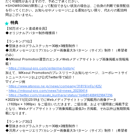
だく可能性がありますので、予めご了承ください。
※SHOWROOMの障害によって配信できない状況の場合は、ご自身の判断で振替配信
を行ってください。お知らせやメッセージによる通知がない限り、代わりの配信時
間はございません。
特典
【50万ポイント達成者全員】
◆オリジナルアバター制作権獲得！
【ランキング1位】
◆型抜きホログラムステッカー30枚×3種類制作！
◆汎用メッセージエリア/カレンダー画像最大3パターン（サイズ）制作！（希望者
のみ）
◆MKsoul Promotion運営のエンタメWebメディアサイトトップ画像掲載＆情報掲
載！
・
https://mksoul-pro.com/enterme-history/
加えて、MKsoul Promotionのプレスリリースお知らせページ、コーポレートサイ
トニュースページおよび公式Twitter等で紹介！
▽イメージ例
・
https://www.atpress.ne.jp/news/company/31819/info/425/
・
https://mksoul-pro.com/news?id=news_20230414
・
https://twitter.com/masaki_kurihara/status/1646814084929847296
※2023/6/11(日)23:59までにWebメディアサイトトップ掲載用の画像データ
（1920px × 1080px）をご提出いただきます。ご提出後、およそ1週間後に掲載予定
となり、Webメディアサイトトップ画像掲載は最低3ヶ月掲載、それ以外は無期限掲
載になります。
【ランキング2位】
◆型抜きホログラムステッカー30枚×2種類制作！
◆汎用メッセージエリア/カレンダー画像最大3パターン（サイズ）制作！（希望者