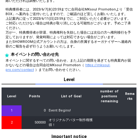
絡いただければ調整いたします。
特典獲得者には、2023/6/7(水)23:59までに合同会社MKsoul Promotionより「受信
BOX」へ案内をご送付いたしますので、ご確認のほど宜しくお願いいたします。
上記案内に従って2023/6/11(日)23:59までに、ご対応いただく必要がございます。
ご対応いただけない場合は特典が取り消しになる可能性がございます。予めご了承
ください。
万が一、特典獲得者が辞退、特典権利を失効した場合には次位の方へ権利移行を予
定しておりますが、発覚時期によっては対応できない場合がございます。
またSHOWROOM公式アカウントの方は、自身の所属するオーガナイザーへ連絡内
容のご報告を必ず行うようお願いいたします。
本イベントの問い合わせ先
本イベントに関するすべての問い合わせ、また上記の期限を過ぎても特典案内が届
かないなどの場合は合同会社MKsoul Promotion（
https://mksoul-
pro.com/contact
）までお問い合わせください。
Level
number of
Rema
Level
Points
List of Goal
positions
rks
remaining
1
0
Event Begins!
オリジナルアバター制作権獲
2
500000
得！
Important notice