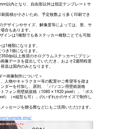
20mm以内となり、自由形以外は指定テンプレートサ
。
印刷面積が小さいため、予定枚数より多く印刷でき
タのデザインやサイズ、解像度等によっては、形、サ
く場合もあります。
デザインは1種類でも各ステッカー種類ごとでも可能
ンは1種類になります。
につき1個になります。
に解像度350dpi以上推奨のホログラムステッカーにプリン
画像データを提出していただき、およそ2週間程度
、発送は国内のみとなります。
ダー画像制作について＞
に、人物やキャラクター等の配置やご希望等を踏ま
レンダーを付加し、原則、「パソコン用壁紙規格
スマートフォン用壁紙規格（1080 × 1920 pixel）」「ポス
2 pixel）（※縦型も可）」のいずれかのサイズで制作し
へメッセージを贈る際などにもご活用いただけます。
oom/sample-img/