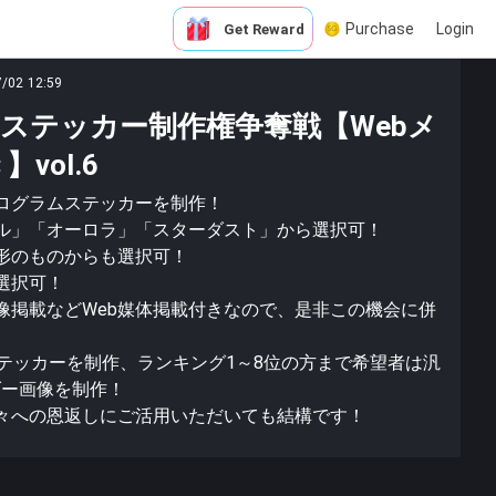
Purchase
Login
Get Reward
7/02 12:59
ステッカー制作権争奪戦【Webメ
vol.6
ログラムステッカーを制作！
ル」「オーロラ」「スターダスト」から選択可！
形のものからも選択可！
選択可！
像掲載などWeb媒体掲載付きなので、是非この機会に併
ステッカーを制作、ランキング1～8位の方まで希望者は汎
ダー画像を制作！
々への恩返しにご活用いただいても結構です！