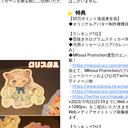
メッセージを贈る際にご活用いただ
はございません。
特典
【50万ポイント達成者全員】
◆オリジナルアバター制作権獲
【ランキング1位】
◆型抜きホログラムステッカー30
◆汎用メッセージエリア/カレン
み）
◆MKsoul Promotion運
載！
・
https://mksoul-pro.com/ente
加えて、MKsoul Promot
ニュースページおよび公式Twitt
▽イメージ例
・
https://www.atpress.ne.jp/n
・
https://mksoul-pro.com/new
・
https://twitter.com/masaki
※2023/7/9(日)23:59まで
× 1080px）をご提出いただ
Webメディアサイトトップ画像
ます。
【ランキング2位】