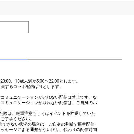
number of positions
Remarks
remaining
efrain from posting comments that may offend performers or
:00、18歳未満が5:00〜22:00とします。
出演するコラボ配信は可とします。
でコミュニケーションがとれない配信は禁止です。な
にコミュニケーションが取れない配信は、ご自身のパ
す。
した際は、厳重注意もしくはイベントを辞退していた
めご了承ください。
て配信できない状況の場合は、ご自身の判断で振替配信
メッセージによる通知がない限り、代わりの配信時間