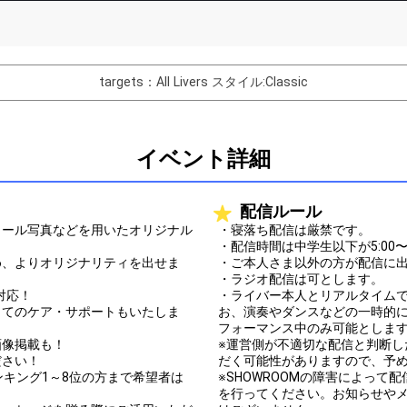
List of Goal
targets：All Livers
スタイル:Classic
バター制作権獲得！
Comments
イベント詳細
You can post comments. Please r
e Show Gold to purchase gifts
other users.
配信ルール
performer(s), the performer's
ィール写真などを用いたオリジナル
・寝落ち配信は厳禁です。
・配信時間は中学生以下が5:00〜20
め、よりオリジナリティを出せま
・ご本人さま以外の方が配信に
・ラジオ配信は可とします。
対応！
・ライバー本人とリアルタイム
ってのケア・サポートもいたしま
お、演奏やダンスなどの一時的
Close
フォーマンス中のみ可能としま
画像掲載も！
※運営側が不適切な配信と判断
ださい！
だく可能性がありますので、予
ンキング1～8位の方まで希望者は
※SHOWROOMの障害によっ
を行ってください。お知らせや