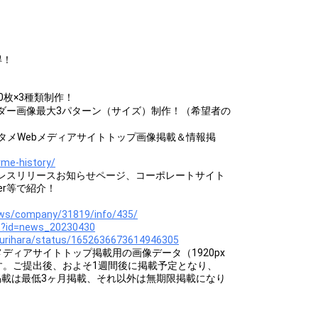
得！
枚×3種類制作！
ダー画像最大3パターン（サイズ）制作！（希望者の
営のエンタメWebメディアサイトトップ画像掲載＆情報掲
rme-history/
ionのプレスリリースお知らせページ、コーポレートサイト
er等で紹介！
ews/company/31819/info/435/
s?id=news_20230430
_kurihara/status/1652636673614946305
にWebメディアサイトトップ掲載用の画像データ（1920px
きます。ご提出後、およそ1週間後に掲載予定となり、
掲載は最低3ヶ月掲載、それ以外は無期限掲載になり