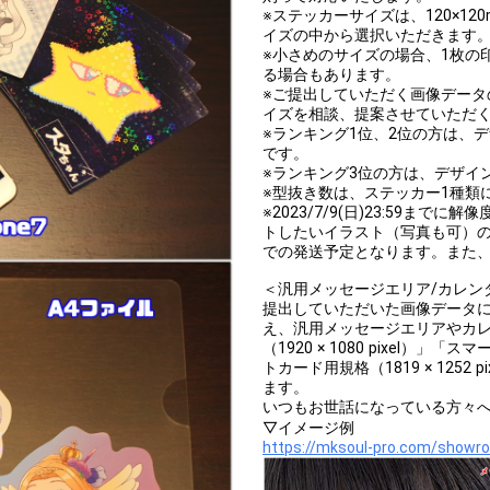
※ステッカーサイズは、120×1
イズの中から選択いただきます
※小さめのサイズの場合、1枚の
る場合もあります。
※ご提出していただく画像デー
イズを相談、提案させていただ
※ランキング1位、2位の方は、
です。
※ランキング3位の方は、デザイ
※型抜き数は、ステッカー1種類
※2023/7/9(日)23:59まで
トしたいイラスト（写真も可）の
での発送予定となります。また
＜汎用メッセージエリア/カレン
提出していただいた画像データ
え、汎用メッセージエリアやカ
（1920 × 1080 pixel）」「
トカード用規格（1819 × 125
ます。
いつもお世話になっている方々
▽イメージ例
https://mksoul-pro.com/showr