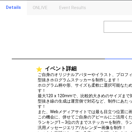
Details
ONLIVE
Event Results
Level
Points
1
0
Event Begins!
2
500000
オリジナルア
Gifting
Throw gifts to the stage and join the live performance.
First, try throwing free Stars (once a day)! You can also charg
イベント詳細
(available from 1 JPY)! When you continue to send gifts to the 
popularity ranking and your ranking go up.
ご自身のオリジナルアバターやイラスト、プロフ
To cheer on performers, you can send them gifts.
型抜きホログラムステッカーを制作します！
To send performers paid items, you must use Show Gold.
ホログラム柄や形、サイズも柔軟に選択可能なた
す！
最大120 x 120mmで、比較的大きめのサイズまで
型抜き線の生成は運営側で対応など、制作にあた
す！
また、Webメディアサイトでは最も目立つ位置に
この機会に、併せてご自身のアピールにご活用く
ランキング1～3位の方までステッカーを制作、ラ
汎用メッセージエリア/カレンダー画像を制作！