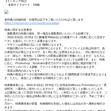
【ランキング5位】
・ 名刺サイズカード：100枚
各特典の詳細内容・仕様等は以下をご覧いただければと思います。
https://mksoul-pro.com/goods-eve-detail
特典に関する注意事項
・複数選択の特典の場合、同一商品を複数選択いただいても結構です。
・2022/3/6(日) 23:59までに解像度350dpi以上の画像データ（特典に応じた完全デ
ータ）を提出していただく必要があります。
・デザインは各商品1点につき1種類になります。
・印刷の際のカラーモードはCMYKになります。ディスプレイ上の色はRGBで、色
の表現方法が異なりますので、全く同じ色には再現されません。（特に鮮やかなピ
ンク、緑など、蛍光色。）CMYKへの変換は運営側て実施いたしますが、もちろん
提出データ作成時にCMYKモードでデータ作成いただいても結構です。また、特典
に応じ、Photoshop、Illustrator形式でのデータ提出も個別に相談可能です。
・デザインのバランス調整、アドバイス等させていただく場合があります。
・発送は国内のみとなります。
・特典の発送はデータの送付締め切り日よりおよそ2週間程度での発送予定となりま
す。ただし、状況により変動する可能性がございます。
特典獲得者には、2022/2/22(火) 23:59までに合同会社MKsoul Promotionより「受
信BOX」へ案内をご送付いたしますので、ご確認のほど宜しくお願いいたします。
上記案内に従って2022/3/6(日) 23:59までに、ご対応いただく必要がございます。ご
対応いただけない場合は特典が取り消しになる可能性がございます。予めご了承く
ださい。
万が一、特典獲得者が辞退、特典権利を失効した場合には次位の方へ権利が移行さ
れます。