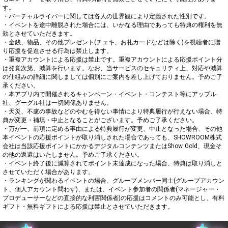
す。

・バーチャルライバーに関しては各人の世界観により定義された性別です。

・イベントを途中離脱された場合には、いかなる理由であっても特典の権利を無
効とさせていただきます。

・金銭、物品、その他プレゼント(チェキ、お礼カードなどは除く)を視聴者に贈
り応援を促進させる行為は禁止します。

・重複アカウントによる応援は禁止です。重複アカウントによる応援ポイント分
は発覚次第、減算を行います。なお、当サービスのセキュリティ上、対応や減算
の仕組みの詳細に関しましては個別にご案内を差し上げておりません。予めご了
承ください。

・本アプリ内で開催されるキャンペーン・イベント・コンテスト等にアップル
社、グーグル社は一切関係ありません。

・天災、不慮の事故などのやむを得ない事情により特典履行が行えない場合、特
典が変更・補填・中止となることがございます。予めご了承ください。

・万が一、前項に定める事由による特典履行が変更、中止となった場合、その他
本イベントの応援ポイントが取り消しされた場合であっても、SHOWROOM株式
会社は当該応援ポイントにかかるデジタルコンテンツまたはShow Gold、現金そ
の他の返還はいたしません。予めご了承ください。

・イベント終了後に減算されてポイント未達成になった場合、特典は取り消しと
させていただく場合があります。

・ランキングが関わるイベントの場合、グループメンバー同士(グループアカウン
ト、個人アカウント問わず)、または、イベント参加者の関係者(マネージャー・
プロデューサーなどの直接的な利害関係者)の応援はコメントのみ可能とし、有料
ギフト・無料ギフトによる応援は禁止とさせていただきます。