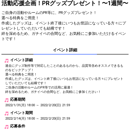
Show Gold to purchase gifts
活動応援企画！PRグッズプレゼント！〜1週間〜
(available from 1 JPY)! When you
continue to send gifts to the
ご自身の活動やルームのPR等に、PRグッズプレゼント！
performer(s), the performer's
選べる特典をご用意！
popularity ranking and your
作成したグッズは、イベント終了後にいつもお世話になっている方々にプ
ranking go up.
レゼントしていただいても結構です！
To cheer on performers, you can
絆を深めるため、ガチイベの合間など、お気軽にご参加いただけるイベン
send them gifts.
To send performers paid items,
トです！
you must use Show Gold.
イベント詳細
イベント詳細
Close
過去にグッズ制作等で対応したことのあるものから、品質等含めオススメできるも
のをピックアップ！
選べる特典をご用意！
作成したグッズは、イベント終了後にいつもお世話になっている方々にプレゼント
していただいても結構です！
ご自身の活動やルームのPR等での活用に最適！
絆を深めるため、ガチイベの合間など、お気軽にご参加ください！
応募期間
2022/1/31(月) 18:00 ～ 2022/2/20(日) 21:59
イベント期間
2022/2/14(月) 18:00 ～ 2022/2/20(日) 21:59
応募条件