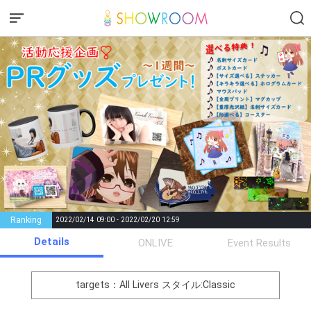
Ranking
2022/02/14 09:00 - 2022/02/20 12:59
Details
Gifting
Comments
ONLIVE
Event Results
Throw gifts to the stage and join
You can post comments. Please
the live performance.
refrain from posting comments
targets：All Livers
スタイル:Classic
First, try throwing free Stars
that may offend performers or
(once a day)! You can also charge
other users.