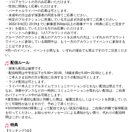
・ソロアカウントの方のみ応募いただけます。
・性別に関係なく応募いただけます。
・バーチャルライバーの応募は可とします。
・未成年の方は必ず保護者の同意を得てご応募ください。
・特定のプロダクションに所属している方は必ず許諾を得てご応募ください。
・2022/3/6(日) 23:59までに解像度350dpi以上の画像データ（特典に応じた完全デ
ータ）を提出していただける方のみ応募いただけます。
・イベントへの参加は、1人1アカウントのみです。
グループのアカウントと個人のアカウントをお持ちの方は、いずれかのアカウント
でイベントに参加している期間中は、もう一方のアカウントでイベントに参加する
ことはできません。
※同一のイベント、イベントが異なる、いずれの場合でも禁止ですのでご注意くださ
い。
配信ルール
・寝落ち配信は厳禁です。
・配信時間は中学生以下が5:00〜20:00、18歳未満が5:00〜22:00とします。
・ご本人さま以外の方が配信に出演するコラボ配信は可とします。
・ラジオ配信は可とします。
・ライバー本人とリアルタイムでコミュニケーションがとれない配信は禁止です。
なお、演奏やダンスなどの一時的にコミュニケーションが取れない配信は、ご自身
のパフォーマンス中のみ可能とします。
※運営側が不適切な配信と判断した際は、厳重注意もしくはイベントを辞退していた
だく可能性がありますので、予めご了承ください。
※SHOWROOMの障害によって配信できない状況の場合は、ご自身の判断で振替配信
を行ってください。お知らせやメッセージによる通知がない限り、代わりの配信時
間はございません。
特典
【ランキング1位】