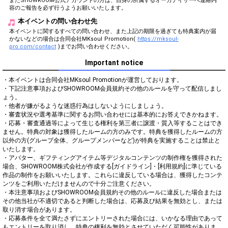
またSHOWROOM公式アカウントの方は、自身の所属するオーガナイザーへ連絡内
容のご報告を必ず行うようお願いいたします。
本イベントの問い合わせ先
本イベントに関するすべての問い合わせ、また上記の期限を過ぎても特典案内が届
かないなどの場合は合同会社MKsoul Promotion(
https://mksoul-
pro.com/contact
)までお問い合わせください。
Important notice
・本イベントは合同会社MKsoul Promotionが運営しております。

・下記注意事項およびSHOWROOM会員規約その他のルールを守って配信しまし
ょう。

・他者が嫌がるような迷惑行為はしないようにしましょう。

・審査状況や選考基準に関するお問い合わせには基本的にお答えできかねます。

・応募・審査通過等によって生じる権利を第三者に譲渡・質入等することはでき
ません。特典の対象は獲得したルームの方のみです。特典を獲得したルームの方
以外の方(グループ全体、グループメンバーなど)が特典を実施することは禁止と
いたします。

・アバター、ギフティングアイテム等デジタルコンテンツの制作権を獲得された
場合、SHOWROOM株式会社が作成する[ガイドライン]・[利用規約]に準じている
作品の制作をお願いいたします。これらに違反している場合は、獲得したコンテ
ンツをご利用いただけませんので十分ご注意ください。

・本注意事項およびSHOWROOM会員規約その他のルールに違反した場合または
その他当社が不適切であると判断した場合は、応募及び結果を無効とし、または
取り消す場合があります。

・応募条件を全て満たさずにエントリーされた場合には、いかなる理由であって
もエントリーを取り消し、特典の権利を無効とさせていただく可能性がありま