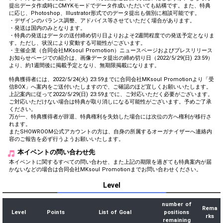
提出データ作成時にCMYKモードでデータ作成いただいても結構です。また、特典
に応じ、Photoshop、Illustrator形式でのデータ提出も個別に相談可能です。
・デザインのバランス調整、アドバイス等させていただく場合があります。
・発送は国内のみとなります。
・特典の発送はデータの送付締め切り日よりおよそ2週間程度での発送予定となりま
す。ただし、状況により変動する可能性がございます。
・主催企業（合同会社MKsoul Promotion）ニュースページおよびプレスリリース
お知らせページでの紹介は、画像データ提出の締め切り日（2022/5/29(日) 23:59）
より、約1週間後に掲載予定となり、無期限掲載になります。
特典獲得者には、2022/5/24(火) 23:59までに合同会社MKsoul Promotionより「受
信BOX」へ案内をご送付いたしますので、ご確認のほど宜しくお願いいたします。
上記案内に従って2022/5/29(日) 23:59までに、ご対応いただく必要がございます。
ご対応いただけない場合は特典が取り消しになる可能性がございます。予めご了承
ください。
万が一、特典獲得者が辞退、特典権利を失効した場合には次位の方へ権利が移行さ
れます。
またSHOWROOM公式アカウントの方は、自身の所属するオーガナイザーへ連絡内
容のご報告を必ず行うようお願いいたします。
本イベントの問い合わせ先
本イベントに関するすべての問い合わせ、また上記の期限を過ぎても特典案内が届
かないなどの場合は合同会社MKsoul Promotionまでお問い合わせください。
Level
number of
Rema
Level
Points
List of Goal
positions
rks
remaining