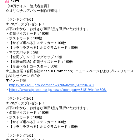
【50万ポイント達成者全員】
☆オリジナルアバター制作権獲得！
【ランキング1位】
☆PRグッズプレゼント！
以下の中から、お好きな商品2点を選択いただけます。
・名刺サイズカード：100枚
・ポストカード：100枚
・【サイズ選べる】ステッカー：100枚
・【キラキラ選べる】ホログラムカード：50枚
・マウスパッド：2枚
・【全周プリント】マグカップ：2個
・【重厚光沢紙】名刺サイズカード：100枚
・【形選べる】コースター：50枚
☆主催企業（合同会社MKsoul Promotion）ニュースページおよびプレスリリース
お知らせページで紹介
▼イメージ例
・
https://mksoul-pro.com/news?id=news_20220404-1
・
https://www.atpress.ne.jp/news/company/31819/info/306/
【ランキング2位】
☆PRグッズプレゼント！
以下の中から、お好きな商品1点を選択いただけます。
・名刺サイズカード：100枚
・ポストカード：100枚
・【サイズ選べる】ステッカー：100枚
・【キラキラ選べる】ホログラムカード：50枚
【ランキング3位】