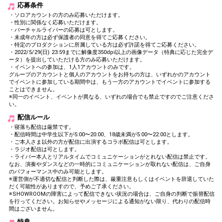
応募条件
・ソロアカウントの方のみ応募いただけます。
・性別に関係なく応募いただけます。
・バーチャルライバーの応募は可とします。
・未成年の方は必ず保護者の同意を得てご応募ください。
・特定のプロダクションに所属している方は必ず許諾を得てご応募ください。
・2022/5/29(日) 23:59までに解像度350dpi以上の画像データ（特典に応じた完全デ
ータ）を提出していただける方のみ応募いただけます。
・イベントへの参加は、1人1アカウントのみです。
グループのアカウントと個人のアカウントをお持ちの方は、いずれかのアカウント
でイベントに参加している期間中は、もう一方のアカウントでイベントに参加する
ことはできません。
※同一のイベント、イベントが異なる、いずれの場合でも禁止ですのでご注意くださ
い。
配信ルール
・寝落ち配信は厳禁です。
・配信時間は中学生以下が5:00〜20:00、18歳未満が5:00〜22:00とします。
・ご本人さま以外の方が配信に出演するコラボ配信は可とします。
・ラジオ配信は可とします。
・ライバー本人とリアルタイムでコミュニケーションがとれない配信は禁止です。
なお、演奏やダンスなどの一時的にコミュニケーションが取れない配信は、ご自身
のパフォーマンス中のみ可能とします。
※運営側が不適切な配信と判断した際は、厳重注意もしくはイベントを辞退していた
だく可能性がありますので、予めご了承ください。
※SHOWROOMの障害によって配信できない状況の場合は、ご自身の判断で振替配信
を行ってください。お知らせやメッセージによる通知がない限り、代わりの配信時
間はございません。
特典