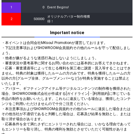
1
0
Event Begins!
オリジナルアバター制作権獲
2
500000
得！
Important notice
・本イベントは合同会社MKsoul Promotionが運営しております。

・下記注意事項およびSHOWROOM会員規約その他のルールを守って配信しまし
ょう。

・他者が嫌がるような迷惑行為はしないようにしましょう。

・審査状況や選考基準に関するお問い合わせには基本的にお答えできかねます。

・応募・審査通過等によって生じる権利を第三者に譲渡・質入等することはでき
ません。特典の対象は獲得したルームの方のみです。特典を獲得したルームの方
以外の方(グループ全体、グループメンバーなど)が特典を実施することは禁止と
いたします。

・アバター、ギフティングアイテム等デジタルコンテンツの制作権を獲得された
場合、SHOWROOM株式会社が作成する[ガイドライン]・[利用規約]に準じている
作品の制作をお願いいたします。これらに違反している場合は、獲得したコンテ
ンツをご利用いただけませんので十分ご注意ください。

・本注意事項およびSHOWROOM会員規約その他のルールに違反した場合または
その他当社が不適切であると判断した場合は、応募及び結果を無効とし、または
取り消す場合があります。

・応募条件を全て満たさずにエントリーされた場合には、いかなる理由であって
もエントリーを取り消し、特典の権利を無効とさせていただく可能性がありま