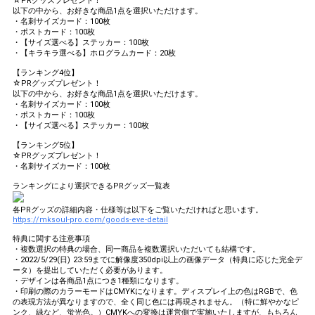
☆PRグッズプレゼント！
以下の中から、お好きな商品1点を選択いただけます。
・名刺サイズカード：100枚
・ポストカード：100枚
・【サイズ選べる】ステッカー：100枚
・【キラキラ選べる】ホログラムカード：20枚
【ランキング4位】
☆PRグッズプレゼント！
以下の中から、お好きな商品1点を選択いただけます。
・名刺サイズカード：100枚
・ポストカード：100枚
・【サイズ選べる】ステッカー：100枚
【ランキング5位】
☆PRグッズプレゼント！
・名刺サイズカード：100枚
ランキングにより選択できるPRグッズ一覧表
各PRグッズの詳細内容・仕様等は以下をご覧いただければと思います。
https://mksoul-pro.com/goods-eve-detail
特典に関する注意事項
・複数選択の特典の場合、同一商品を複数選択いただいても結構です。
・2022/5/29(日) 23:59までに解像度350dpi以上の画像データ（特典に応じた完全デ
ータ）を提出していただく必要があります。
・デザインは各商品1点につき1種類になります。
・印刷の際のカラーモードはCMYKになります。ディスプレイ上の色はRGBで、色
の表現方法が異なりますので、全く同じ色には再現されません。（特に鮮やかなピ
ンク、緑など、蛍光色。）CMYKへの変換は運営側で実施いたしますが、もちろん