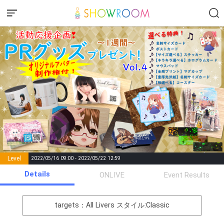
Level
2022/05/16 09:00 - 2022/05/22 12:59
number of
Details
ONLIVE
Event Results
Rema
Level
Points
List of Goal
positions
rks
remaining
1
0
Event Begins!
targets：All Livers
スタイル:Classic
オリジナルアバター制作権獲
2
500000