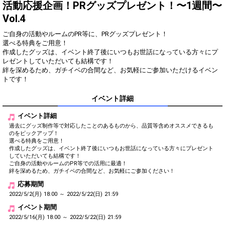
得！
活動応援企画！PRグッズプレゼント！〜1週間〜
Vol.4
Gifting
Comments
ご自身の活動やルームのPR等に、PRグッズプレゼント！
選べる特典をご用意！
Throw gifts to the stage and join
You can post comments. Please
the live performance.
refrain from posting comments
作成したグッズは、イベント終了後にいつもお世話になっている方々にプ
First, try throwing free Stars
that may offend performers or
レゼントしていただいても結構です！
(once a day)! You can also charge
other users.
絆を深めるため、ガチイベの合間など、お気軽にご参加いただけるイベン
Show Gold to purchase gifts
トです！
(available from 1 JPY)! When you
continue to send gifts to the
イベント詳細
performer(s), the performer's
popularity ranking and your
ranking go up.
イベント詳細
To cheer on performers, you can
過去にグッズ制作等で対応したことのあるものから、品質等含めオススメできるも
send them gifts.
のをピックアップ！
To send performers paid items,
選べる特典をご用意！
you must use Show Gold.
作成したグッズは、イベント終了後にいつもお世話になっている方々にプレゼント
していただいても結構です！
ご自身の活動やルームのPR等での活用に最適！
絆を深めるため、ガチイベの合間など、お気軽にご参加ください！
応募期間
Close
2022/5/2(月) 18:00 ～ 2022/5/22(日) 21:59
イベント期間
2022/5/16(月) 18:00 ～ 2022/5/22(日) 21:59