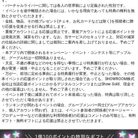
す。

・バーチャルライバーに関しては各人の世界観により定義された性別です。

・イベントを途中離脱された場合には、いかなる理由であっても特典の権利を無
効とさせていただきます。

・金銭、物品、その他プレゼント(チェキ、お礼カードなどは除く)を視聴者に贈
り応援を促進させる行為は禁止します。

・重複アカウントによる応援は禁止です。重複アカウントによる応援ポイント分
は発覚次第、減算を行います。なお、当サービスのセキュリティ上、対応や減算
の仕組みの詳細に関しましては個別にご案内を差し上げておりません。予めご了
承ください。

・本アプリ内で開催されるキャンペーン・イベント・コンテスト等にアップル
社、グーグル社は一切関係ありません。

・天災、不慮の事故などのやむを得ない事情により特典履行が行えない場合、特
典が変更・補填・中止となることがございます。予めご了承ください。

・万が一、前項に定める事由による特典履行が変更、中止となった場合、その他
本イベントの応援ポイントが取り消しされた場合であっても、SHOWROOM株式
会社は当該応援ポイントにかかるデジタルコンテンツまたはShow Gold、現金そ
の他の返還はいたしません。予めご了承ください。

・イベント終了後に減算されてポイント未達成になった場合、特典は取り消しと
させていただく場合があります。

・ランキングが関わるイベントの場合、グループメンバー同士(グループアカウン
ト、個人アカウント問わず)、または、イベント参加者の関係者(マネージャー・
プロデューサーなどの直接的な利害関係者)の応援はコメントのみ可能とし、有料
ギフト・無料ギフトによる応援は禁止とさせていただきます。