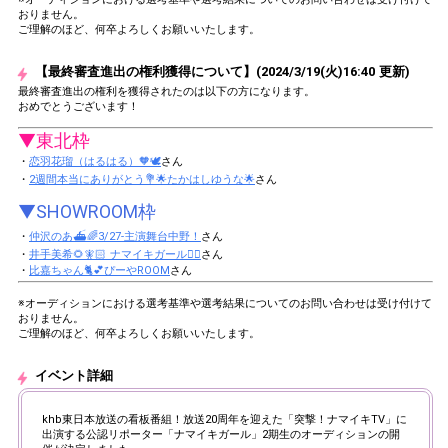
おりません。
ご理解のほど、何卒よろしくお願いいたします。
【最終審査進出の権利獲得について】(2024/3/19(火)16:40 更新)
最終審査進出の権利を獲得されたのは以下の方になります。
おめでとうございます！
▼東北枠
・
恋羽花瑠（はるはる）🧡🕊
さん
・
2週間本当にありがとう💐🌟たかはしゆうな🌟
さん
▼SHOWROOM枠
・
仲沢のあ⛴🌈3/27-主演舞台中野！
さん
・
井手美希🌻🧚🏻 ナマイキガール❤️‍🔥
さん
・
比嘉ちゃん🐈💕ぴーやROOM
さん
※オーディションにおける選考基準や選考結果についてのお問い合わせは受け付けて
おりません。
ご理解のほど、何卒よろしくお願いいたします。
イベント詳細
khb東日本放送の看板番組！放送20周年を迎えた「突撃！ナマイキTV」に
出演する公認リポーター「ナマイキガール」2期生のオーディションの開