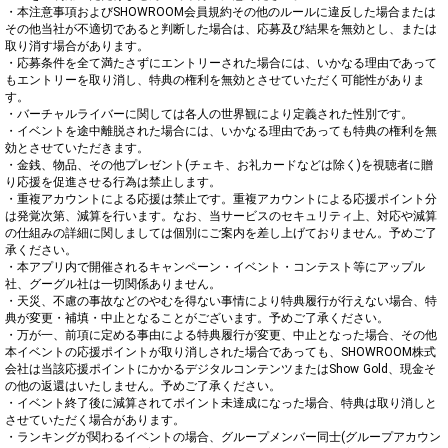
・本注意事項およびSHOWROOM会員規約その他のルールに違反した場合または
その他当社が不適切であると判断した場合は、応募及び結果を無効とし、または
取り消す場合があります。

・応募条件を全て満たさずにエントリーされた場合には、いかなる理由であって
もエントリーを取り消し、特典の権利を無効とさせていただく可能性がありま
す。

・バーチャルライバーに関しては各人の世界観により定義された性別です。

・イベントを途中離脱された場合には、いかなる理由であっても特典の権利を無
効とさせていただきます。

・金銭、物品、その他プレゼント(チェキ、お礼カードなどは除く)を視聴者に贈
り応援を促進させる行為は禁止します。

・重複アカウントによる応援は禁止です。重複アカウントによる応援ポイント分
は発覚次第、減算を行います。なお、当サービスのセキュリティ上、対応や減算
の仕組みの詳細に関しましては個別にご案内を差し上げておりません。予めご了
承ください。

・本アプリ内で開催されるキャンペーン・イベント・コンテスト等にアップル
社、グーグル社は一切関係ありません。

・天災、不慮の事故などのやむを得ない事情により特典履行が行えない場合、特
典が変更・補填・中止となることがございます。予めご了承ください。

・万が一、前項に定める事由による特典履行が変更、中止となった場合、その他
本イベントの応援ポイントが取り消しされた場合であっても、SHOWROOM株式
会社は当該応援ポイントにかかるデジタルコンテンツまたはShow Gold、現金そ
の他の返還はいたしません。予めご了承ください。

・イベント終了後に減算されてポイント未達成になった場合、特典は取り消しと
させていただく場合があります。

・ランキングが関わるイベントの場合、グループメンバー同士(グループアカウン