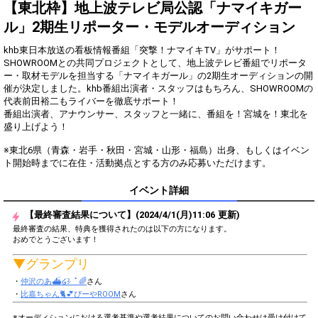
得！
【東北枠】地上波テレビ局公認「ナマイキガー
ル」2期生リポーター・モデルオーディション
Gifting
Comments
khb東日本放送の看板情報番組「突撃！ナマイキTV」がサポート！
Throw gifts to the stage and join
You can post comments. Please
SHOWROOMとの共同プロジェクトとして、地上波テレビ番組でリポータ
the live performance.
refrain from posting comments
ー・取材モデルを担当する「ナマイキガール」の2期生オーディションの開
First, try throwing free Stars
that may offend performers or
催が決定しました。khb番組出演者・スタッフはもちろん、SHOWROOMの
(once a day)! You can also charge
other users.
代表前田裕二もライバーを徹底サポート！
Show Gold to purchase gifts
番組出演者、アナウンサー、スタッフと一緒に、番組を！宮城を！東北を
(available from 1 JPY)! When you
盛り上げよう！
continue to send gifts to the
performer(s), the performer's
※東北6県（青森・岩手・秋田・宮城・山形・福島）出身、もしくはイベン
popularity ranking and your
ranking go up.
To cheer on performers, you can
send them gifts.
イベント詳細
To send performers paid items,
you must use Show Gold.
【最終審査結果について】(2024/4/1(月)11:06 更新)
最終審査の結果、特典を獲得されたのは以下の方になります。
おめでとうございます！
▼グランプリ
Close
・
仲沢のあ⛴໒꒱· ﾟ🌈
さん
・
比嘉ちゃん🐈💕ぴーやROOM
さん
※オーディションにおける選考基準や選考結果についてのお問い合わせは受け付けて