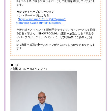
※イベント終了後も公式ライバーとして配信を継続していただけ
ます。
★khbライバープロモーション
エントリーページはこちら
（
https://line.me/R/ti/p/@402xymxw?
from=page&accountId=402xymxw）
今後も続々とイベントを開催予定ですので、ライバーとして飛躍
を目指す皆さん、SHOWROOM×khb東日本放送による「東北ラ
イバープロジェクト」イベントに、ぜひ積極的にご参加くださ
い。
khb東日本放送の制作スタッフがあなたをしっかりチェックしま
す！
■出演
本間秋彦（ローカルタレント）