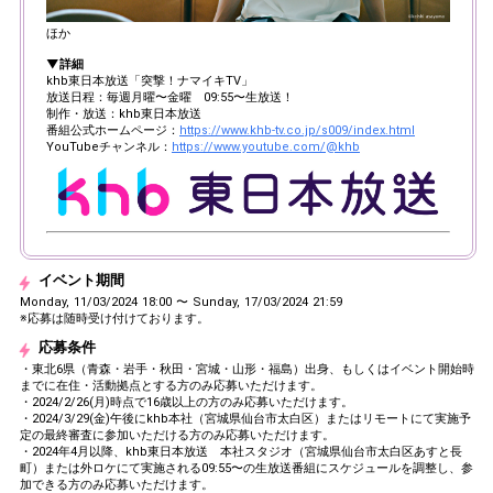
ほか
▼詳細
khb東日本放送「突撃！ナマイキTV」
放送日程：毎週月曜〜金曜 09:55〜生放送！
制作・放送：khb東日本放送
番組公式ホームページ：
https://www.khb-tv.co.jp/s009/index.html
YouTubeチャンネル：
https://www.youtube.com/@khb
イベント期間
Monday, 11/03/2024 18:00 〜 Sunday, 17/03/2024 21:59
※応募は随時受け付けております。
応募条件
・東北6県（青森・岩手・秋田・宮城・山形・福島）出身、もしくはイベント開始時
までに在住・活動拠点とする方のみ応募いただけます。
・2024/2/26(月)時点で16歳以上の方のみ応募いただけます。
・2024/3/29(金)午後にkhb本社（宮城県仙台市太白区）またはリモートにて実施予
定の最終審査に参加いただける方のみ応募いただけます。
・2024年4月以降、khb東日本放送 本社スタジオ（宮城県仙台市太白区あすと長
町）または外ロケにて実施される09:55〜の生放送番組にスケジュールを調整し、参
加できる方のみ応募いただけます。