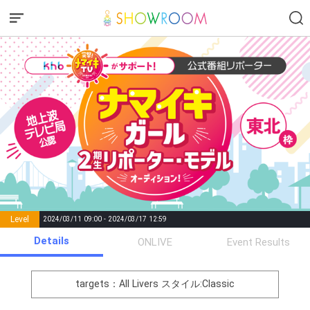
Level
2024/03/11 09:00 - 2024/03/17 12:59
number of
Details
ONLIVE
Event Results
Rema
Level
Points
List of Goal
positions
rks
remaining
1
0
Event Begins!
targets：All Livers
スタイル:Classic
オリジナルアバター制作権獲
2
300000