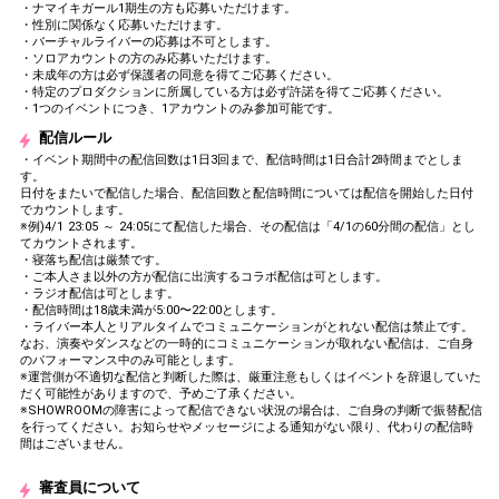
・ナマイキガール1期生の方も応募いただけます。
・性別に関係なく応募いただけます。
・バーチャルライバーの応募は不可とします。
・ソロアカウントの方のみ応募いただけます。
・未成年の方は必ず保護者の同意を得てご応募ください。
・特定のプロダクションに所属している方は必ず許諾を得てご応募ください。
・1つのイベントにつき、1アカウントのみ参加可能です。
配信ルール
・イベント期間中の配信回数は1日3回まで、配信時間は1日合計2時間までとしま
す。
日付をまたいで配信した場合、配信回数と配信時間については配信を開始した日付
でカウントします。
※例)4/1 23:05 ～ 24:05にて配信した場合、その配信は「4/1の60分間の配信」とし
てカウントされます。
・寝落ち配信は厳禁です。
・ご本人さま以外の方が配信に出演するコラボ配信は可とします。
・ラジオ配信は可とします。
・配信時間は18歳未満が5:00〜22:00とします。
・ライバー本人とリアルタイムでコミュニケーションがとれない配信は禁止です。
なお、演奏やダンスなどの一時的にコミュニケーションが取れない配信は、ご自身
のパフォーマンス中のみ可能とします。
※運営側が不適切な配信と判断した際は、厳重注意もしくはイベントを辞退していた
だく可能性がありますので、予めご了承ください。
※SHOWROOMの障害によって配信できない状況の場合は、ご自身の判断で振替配信
を行ってください。お知らせやメッセージによる通知がない限り、代わりの配信時
間はございません。
審査員について