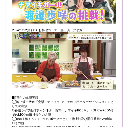
2024/1/22(月) OA お料理コーナー生出演（アヤカ）
■1期生の出演実績
◯地上波生放送「突撃！ナマイキTV」でのリポーターやアシスタントと
しての出演
○番組ライブ配信チャンネル「突撃！ナマイキROOM」（SHOWROOM）
でのMCや前田社長との共演
◯khb主催イベントでのリポーターとして地上波及び配信番組への出演
○その他