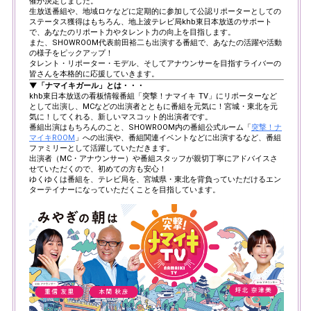
催が決定しました。
生放送番組や、地域ロケなどに定期的に参加して公認リポーターとしての
ステータス獲得はもちろん、地上波テレビ局khb東日本放送のサポート
で、あなたのリポート力やタレント力の向上を目指します。
また、SHOWROOM代表前田裕二も出演する番組で、あなたの活躍や活動
の様子をピックアップ！
タレント・リポーター・モデル、そしてアナウンサーを目指すライバーの
皆さんを本格的に応援していきます。
▼「ナマイキガール」とは・・・
khb東日本放送の看板情報番組「突撃！ナマイキ TV」にリポーターなど
として出演し、MCなどの出演者とともに番組を元気に！宮城・東北を元
気に！してくれる、新しいマスコット的出演者です。
番組出演はもちろんのこと、SHOWROOM内の番組公式ルーム「
突撃！ナ
マイキROOM
」への出演や、番組関連イベントなどに出演するなど、番組
ファミリーとして活躍していただきます。
出演者（MC・アナウンサー）や番組スタッフが親切丁寧にアドバイスさ
せていただくので、初めての方も安心！
ゆくゆくは番組を、テレビ局を、宮城県・東北を背負っていただけるエン
ターテイナーになっていただくことを目指しています。