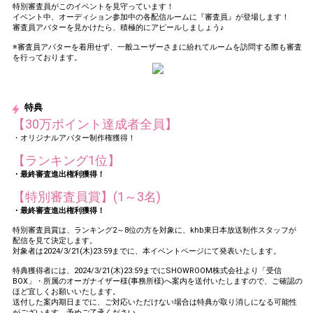
特別審査員がこのイベントを見守っています！
イベント中、オーディション参加中の各配信ルームに『審査員』が登場します！
審査員アバターを見かけたら、積極的にアピールしましょう♪
※審査員アバターを着用せず、一般ユーザーさまに紛れてルームを訪問する際も審査
を行っております。
特典
【30万ポイント達成者全員】
・オリジナルアバター制作権獲得！
【ランキング1位】
・最終審査進出権利獲得！
【特別審査員賞】(1～3名)
・最終審査進出権利獲得！
特別審査員賞は、ランキング2～8位の方を対象に、khb東日本放送制作スタッフが
配信を見て決定します。
対象者は2024/3/21(木)23:59までに、本イベントページにて発表いたします。
特典獲得者には、2024/3/21(木)23:59までにSHOWROOM株式会社より「受信
BOX」・所属のオーガナイザー様(事務所様)へ案内を送付いたしますので、ご確認の
ほど宜しくお願いいたします。
送付した案内期日までに、ご対応いただけない場合は特典が取り消しになる可能性
がございます。予めご了承ください。