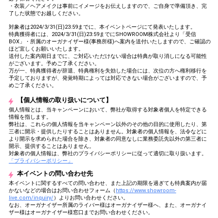
・衣装／ヘアメイクは事前にイメージをお伝えしますので、ご自身で準備頂き、完
了した状態でお越しください。
対象者は2024/3/31(日)23:59までに、本イベントページにて発表いたします。
特典獲得者には、2024/3/31(日)23:59までにSHOWROOM株式会社より「受信
BOX」・所属のオーガナイザー様(事務所様)へ案内を送付いたしますので、ご確認の
ほど宜しくお願いいたします。
送付した案内期日までに、ご対応いただけない場合は特典が取り消しになる可能性
がございます。予めご了承ください。
万が一、特典獲得者が辞退、特典権利を失効した場合には、次位の方へ権利移行を
予定しておりますが、発覚時期によっては対応できない場合がございますので、予
めご了承ください。
【個人情報の取り扱いについて】
個人情報とは、当キャンペーンにおいて、弊社が取得する対象者個人を特定できる
情報を指します。
弊社は、これらの個人情報を当キャンペーン以外のその他の目的に使用したり、第
三者に開示・提供したりすることはありません。対象者の個人情報を、法令などに
より開示を求められた場合を除き、対象者の同意なしに業務委託先以外の第三者に
開示、提供することはありません。
対象者の個人情報は、弊社のプライバシーポリシーに従って適切に取り扱います。
「プライバシーポリシー」
本イベントの問い合わせ先
本イベントに関するすべての問い合わせ、また上記の期限を過ぎても特典案内が届
かないなどの場合はお問い合わせフォーム（
https://www.showroom-
live.com/inquiry/
）よりお問い合わせください。
なお、オーガナイザー所属のライバー様はオーガナイザー様へ、また、オーガナイ
ザー様はオーガナイザー様窓口までお問い合わせください。