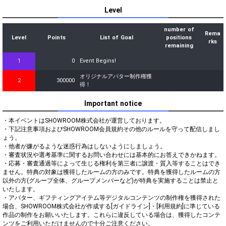
Level
number of
Rema
Level
Points
List of Goal
positions
rks
remaining
1
0
Event Begins!
オリジナルアバター制作権獲
2
300000
得！
Important notice
・本イベントはSHOWROOM株式会社が運営しております。

・下記注意事項およびSHOWROOM会員規約その他のルールを守って配信しまし
ょう。

・他者が嫌がるような迷惑行為はしないようにしましょう。

・審査状況や選考基準に関するお問い合わせには基本的にお答えできかねます。

・応募・審査通過等によって生じる権利を第三者に譲渡・質入等することはでき
ません。特典の対象は獲得したルームの方のみです。特典を獲得したルームの方
以外の方(グループ全体、グループメンバーなど)が特典を実施することは禁止と
いたします。

・アバター、ギフティングアイテム等デジタルコンテンツの制作権を獲得された
場合、SHOWROOM株式会社が作成する[ガイドライン]・[利用規約]に準じている
作品の制作をお願いいたします。これらに違反している場合は、獲得したコンテ
ンツをご利用いただけませんので十分ご注意ください。
