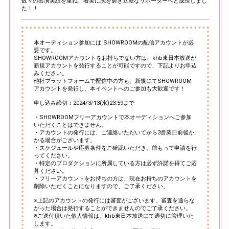
数々の出演実績を重ね、着実に腕を磨き立派なリポーターへと成長しまし
た！！
本オーディション参加には SHOWROOMの配信アカウントが必
要です。
SHOWROOMアカウントをお持ちでない方は、khb東日本放送が
新規アカウントを発行することが可能ですので、下記よりお申込
みください。
他社プラットフォームで配信中の方も、新規にてSHOWROOM
アカウントを発行し、本イベントへのご参加も大歓迎です！
申し込み締切：2024/3/13(水)23:59まで
・SHOWROOMフリーアカウントで本オーディションへご参加
いただくことはできません。
・アカウントの発行には、ご連絡いただいてから3営業日前後か
かる場合がございます。
・スケジュールや応募条件をご確認いただき、前もって申請を行
ってください。
・特定のプロダクションに所属している方は必ず許諾を得てご応
募ください。
・フリーアカウントをお持ちの方は、現在お持ちのアカウントを
削除いただくことになりますので、ご了承ください。
※上記のアカウントの発行には審査がございます。審査を通らな
かった場合は発行することができませんのでご了承ください。
※ご送付頂いた個人情報は、khb東日本放送にて適切に管理いた
します。