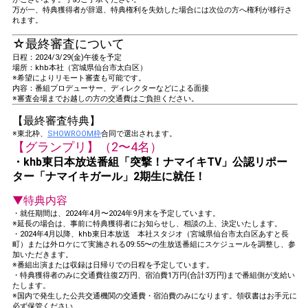
万が一、特典獲得者が辞退、特典権利を失効した場合には次位の方へ権利が移行さ
れます。
☆最終審査について
日程：2024/3/29(金)午後を予定
場所：khb本社（宮城県仙台市太白区）
※希望によりリモート審査も可能です。
内容：番組プロデューサー、ディレクターなどによる面接
※審査会場までお越しの方の交通費はご負担ください。
【最終審査特典】
※東北枠、
SHOWROOM枠
合同で選出されます。
【グランプリ】（2〜4名）
・khb東日本放送番組「突撃！ナマイキTV」公認リポー
ター「ナマイキガール」2期生に就任！
▼特典内容
・就任期間は、2024年4月〜2024年9月末を予定しています。
※延長の場合は、事前に特典獲得者にお知らせし、相談の上、決定いたします。
・2024年4月以降、khb東日本放送 本社スタジオ（宮城県仙台市太白区あすと長
町）または外ロケにて実施される09:55〜の生放送番組にスケジュールを調整し、参
加いただきます。
※番組出演または収録は日帰りでの日程を予定しています。
・特典獲得者のみに交通費往復2万円、宿泊費1万円(合計3万円)まで番組側が支給い
たします。
※国内で発生した公共交通機関の交通費・宿泊費のみになります。領収書はお手元に
必ず保管ください。