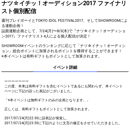
Show Gold to purchase gifts
ナツ☆イチッ！オーディション2017 ファイナリ
(available from 1 JPY)! When you
スト個別配信
continue to send gifts to the
performer(s), the performer's
popularity ranking and your
週刊プレイボーイとTOKYO IDOL FESTIVAL2017、そしてSHOWROOMによ
ranking go up.
る連動企画！
To cheer on performers, you can
誌面連動企画として、7/24(月)〜8/3(木)で『ナツ☆イチッ！オーディショ
send them gifts.
ン2017』ファイナリスト4人による個人配信が決定！
To send performers paid items,
you must use Show Gold.
SHOWROOMイベントのランキングに応じて「ナツ☆イチッ！オーディシ
ョン」総合ポイントに加算されるポイントを獲得することができます！
※本イベントは有料ギフトもポイントとして加算されます。
Close
イベント詳細
ーーーーーーー
この度、本来は有料ギフトを含むイベントであるにも関わらず、本イベント
ページに下記の誤った表記がございました。
「※本イベントは無料ギフトのみの企画となります。」
正しくは、有料ギフトもポイントとして加算されます。
2017/07/24(月)22:30に誤表記が発覚し、
2017/07/24(月)23:30に下記のように文言の修正をさせていただきました。