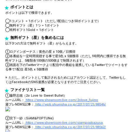
ポイントとは
ポイントは以下で獲得できます。
◯1コメント = 1ポイント（ただし1配信につき50ポイントまで）
◯無料ギフト（星）1つ = 1ポイント
◯有料ギフト1Gold = 1ポイント
無料ギフト（星）を集めるには
以下3つの方法で無料ギフト（星）がもらえます。
①ログインボーナス：黄色の星 x 10個／日獲得
②各番組を一定時間視聴する事で星5色 x 5個獲得（ただし1時間内に獲得できる無
料ギフトは、5種類各100個の500個まで制限されます）
③画面右下のTwitterマークより配信中の番組を連携しているTwitterでツイートをす
る事で1配信 星5色 x 5個獲得
※ ただし、ポイントとして集計されるためにはアカウント認証として、Twitterもし
くはFacebookのSNS連携が必要となりますのでご注意ください。
ファイナリスト一覧
①藤野志穂（2o Love to Sweet Bullet）
ルームURL：
https://www.showroom-live.com/2olove_fujino
週プレNEWS記事：
http://wpb.shueisha.co.jp/2017/07/21/88546/
②宮下一紗（SiAM&POPTUNe)
ルームURL：
https://www.showroom-live.com/siampopkazusa
週プレNEWS記事：
http://wpb.shueisha.co.jp/2017/07/21/88562/