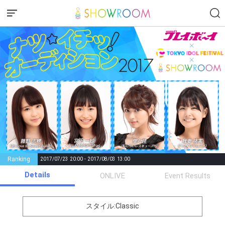
Ranking
2017/07/23 20:00 - 2017/08/03 13:00
Details
Gifting
Comments
ONLIVE
Event Results
Throw gifts to the stage and join
You can post comments. Please
the live performance.
refrain from posting comments
スタイル:Classic
First, try throwing free Stars
that may offend performers or
(once a day)! You can also charge
other users.