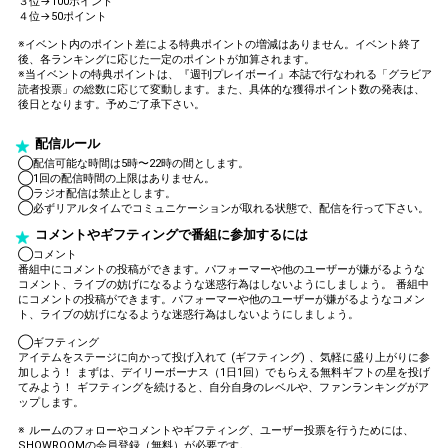
３位→100ポイント
４位→50ポイント
※イベント内のポイント差による特典ポイントの増減はありません。イベント終了
後、各ランキングに応じた一定のポイントが加算されます。
※当イベントの特典ポイントは、『週刊プレイボーイ』本誌で行なわれる「グラビア
読者投票」の総数に応じて変動します。また、具体的な獲得ポイント数の発表は、
後日となります。予めご了承下さい。
配信ルール
◯配信可能な時間は5時〜22時の間とします。
◯1回の配信時間の上限はありません。
◯ラジオ配信は禁止とします。
◯必ずリアルタイムでコミュニケーションが取れる状態で、配信を行って下さい。
コメントやギフティングで番組に参加するには
◯コメント
番組中にコメントの投稿ができます。パフォーマーや他のユーザーが嫌がるような
コメント、ライブの妨げになるような迷惑行為はしないようにしましょう。 番組中
にコメントの投稿ができます。パフォーマーや他のユーザーが嫌がるようなコメン
ト、ライブの妨げになるような迷惑行為はしないようにしましょう。
◯ギフティング
アイテムをステージに向かって投げ入れて (ギフティング) 、気軽に盛り上がりに参
加しよう！ まずは、デイリーボーナス（1日1回）でもらえる無料ギフトの星を投げ
てみよう！ ギフティングを続けると、自分自身のレベルや、ファンランキングがア
ップします。
※ ルームのフォローやコメントやギフティング、ユーザー投票を行うためには、
SHOWROOMの会員登録（無料）が必要です。