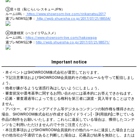
③里々佳（恥じらいレスキューJPN）
ルームURL：
https://www.showroom-live.com/ririkanatsu2017
週プレNEWS記事：
http://wpb.shueisha.co.jp/2017/07/21/88554/
④我妻桃実（ハコイリ♡ムスメ）
ルームURL：
https://www.showroom-live.com/hakowaga
週プレNEWS記事：
http://wpb.shueisha.co.jp/2017/07/21/88571/
Important notice
・本イベントはSHOWROOM株式会社が運営しております。

・下記注意事項およびSHOWROOM会員規約その他のルールを守って配信しまし
ょう。

・他者が嫌がるような迷惑行為はしないようにしましょう。

・審査状況や選考基準に関するお問い合わせには基本的にお答えできかねます。

・応募・審査通過等によって生じる権利を第三者に譲渡・質入等することはでき
ません。

・アバター、ギフティングアイテム等デジタルコンテンツの制作権を獲得された
場合、SHOWROOM株式会社が作成する[ガイドライン]・[利用規約]に準じている
作品の制作をお願いいたします。これらに違反している場合は、獲得したコンテ
ンツをご利用いただけませんので十分ご注意ください。

・本注意事項およびSHOWROOM会員規約その他のルールに違反した場合または
その他当社が不適切であると判断した場合は、応募及び結果を無効とし、または