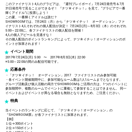
このファイナリスト4人のグラビアは、『週刊プレイボーイ』7月24日発売号＆7月
31日発売号で見ることができるぞ！ 『ナツ☆イチッ！』を見て、“グラビアで一番
輝くアイドル”に投票しよう！
この夏、一番輝くアイドルは誰だ？
SHOWROOMでは、7月24日（月）から「ナツ☆イチッ！ オーディション」ファ
イナリスト4人それぞれの個人配信が決定！ 7月24日(月)～8月3日（木）のそれぞれ
5:00～22:00に、各ファイナリストの個人配信を開催！
4人の個人アピールを見逃すな！
その個人配信のポイントランキングによって、ナツ☆イチッ！オーディションのポ
イントが加算されます！
イベント期間
2017年7月24日(月) 5:00 〜 2017年8月3日(木) 22:00
※5:00～22:00の間のみ配信可能です。
応募条件
・「ナツ☆イチッ！ オーディション」2017 ファイナリストのみ参加可能
・各イベント開催期間中に、参加可能なルーム数は1人1ルームまでとなります。
グループ活動及び個人活動の両方でSHOWROOMをご活用の方は、1つのイベントに
参加期間中、複数のルームでイベントに重複して参加することはできません。 同一
イベントおよびイベントが異なる場合も無効となりますため、ご注意ください。
特典
当イベントのランキングに応じて、「ナツ☆イチッ！オーディション」の
『SHOWROOM票』が各ファイナリストに加算されます。
【例】
１位→300ポイント
２位→150ポイント