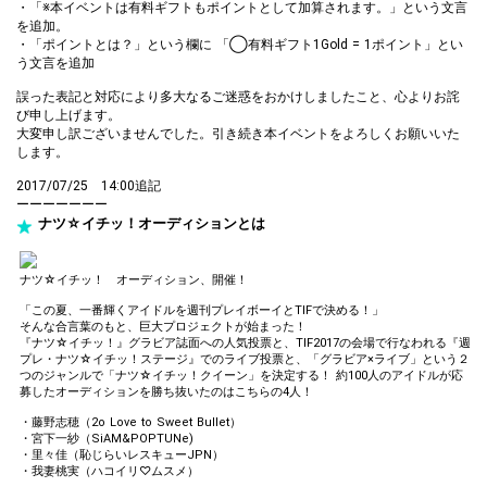
・「※本イベントは有料ギフトもポイントとして加算されます。」という文言
を追加。
・「ポイントとは？」という欄に 「◯有料ギフト1Gold = 1ポイント」とい
う文言を追加
誤った表記と対応により多大なるご迷惑をおかけしましたこと、心よりお詫
び申し上げます。
大変申し訳ございませんでした。引き続き本イベントをよろしくお願いいた
します。
2017/07/25 14:00追記
ーーーーーーー
ナツ☆イチッ！オーディションとは
ナツ☆イチッ！ オーディション、開催！
「この夏、一番輝くアイドルを週刊プレイボーイとTIFで決める！」
そんな合言葉のもと、巨大プロジェクトが始まった！
『ナツ☆イチッ！』グラビア誌面への人気投票と、TIF2017の会場で行なわれる『週
プレ・ナツ☆イチッ！ステージ』でのライブ投票と、「グラビア×ライブ」という２
つのジャンルで「ナツ☆イチッ！クイーン」を決定する！ 約100人のアイドルが応
募したオーディションを勝ち抜いたのはこちらの4人！
・藤野志穂（2o Love to Sweet Bullet）
・宮下一紗（SiAM&POPTUNe)
・里々佳（恥じらいレスキューJPN）
・我妻桃実（ハコイリ♡ムスメ）