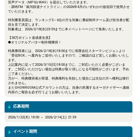
音声データ（MP3かWAV）を提出していただきます。
・調布FM「銀河鉄道ナイトライン」の2026年4月のいずれかの放送回で使用させ
ていただきます。
特別審査員賞は、ランキング2～6位の方を対象に番組制作チーム及び担当者が配
信を見て決定します。
対象者は、2026/2/18(水)23:59までに本イベントページにて発表いたします。
【30万ポイント達成者全員】
●オリジナルアバター制作権獲得！
特典獲得者には、2026/2/18(水)18:00までに有限会社スターマンビジョンより
「受信BOX」へ案内をご送付いたしますので、ご確認のほど宜しくお願いいたし
ます。
上記案内に従って2026/3/15(日)18:00までに、ご対応いただく必要がございま
す。ご対応いただけない場合は特典が取り消しになる可能性がございます。予め
ご了承ください。
万が一、特典獲得者が辞退、特典権利を失効した場合には次位の方へ権利は移行
されません。
またSHOWROOM公式アカウントの方は、自身の所属するオーガナイザーへ連絡
内容のご報告を必ず行うようお願いいたします。
応募期間
2026/1/22(木) 18:00 ～ 2026/2/14(土) 21:59
イベント期間