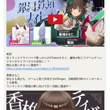
竜田
元トラックドライバーで根っからのVTuberオタク。趣味が転じてゲームディレ
クターやライブハウスの店長に！？
憧れを形にするべく躍進中！
https://www.youtube.com/watch?v=8F0q0l-BGD4
香椎きなこ
切なさも喜びも、ゲームと歌で共有するVSinger。活動歴約9年のインターネッ
ト古参勢。
ワンマンライブ開催の夢に向けて日々活動に邁進中！