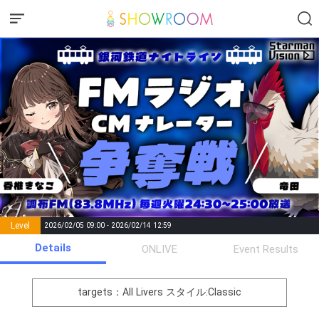
Level
2026/02/05 09:00 - 2026/02/14 12:59
number of
Details
ONLIVE
Event Results
Rema
Level
Points
List of Goal
positions
rks
remaining
1
0
Event Begins!
targets：All Livers
スタイル:Classic
オリジナルアバター制作権獲
2
300000