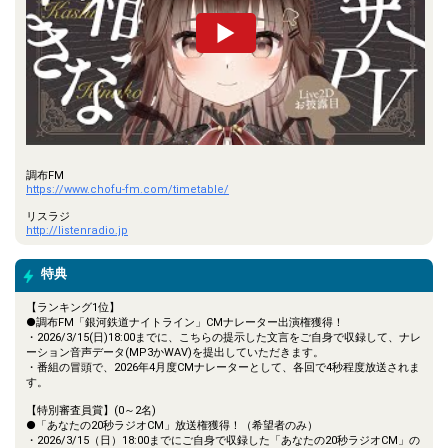
調布FM
https://www.chofu-fm.com/timetable/
リスラジ
http://listenradio.jp
特典
【ランキング1位】
●調布FM「銀河鉄道ナイトライン」CMナレーター出演権獲得！
・2026/3/15(日)18:00までに、こちらの提示した文言をご自身で収録して、ナレ
ーション音声データ(MP3かWAV)を提出していただきます。
・番組の冒頭で、2026年4月度CMナレーターとして、各回で4秒程度放送されま
す。
【特別審査員賞】(0～2名)
●「あなたの20秒ラジオCM」放送権獲得！（希望者のみ）
・2026/3/15（日）18:00までにご自身で収録した「あなたの20秒ラジオCM」の