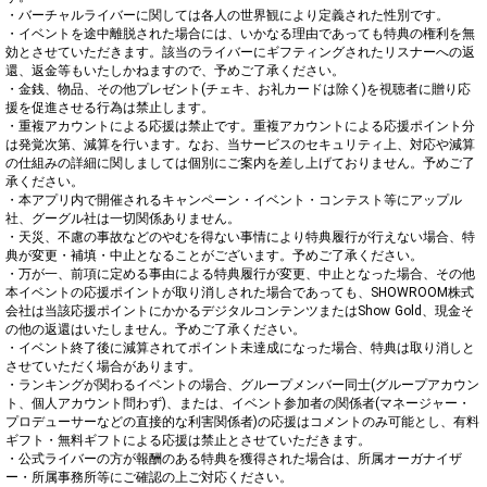
・バーチャルライバーに関しては各人の世界観により定義された性別です。

・イベントを途中離脱された場合には、いかなる理由であっても特典の権利を無
効とさせていただきます。該当のライバーにギフティングされたリスナーへの返
還、返金等もいたしかねますので、予めご了承ください。

・金銭、物品、その他プレゼント(チェキ、お礼カードは除く)を視聴者に贈り応
援を促進させる行為は禁止します。

・重複アカウントによる応援は禁止です。重複アカウントによる応援ポイント分
は発覚次第、減算を行います。なお、当サービスのセキュリティ上、対応や減算
の仕組みの詳細に関しましては個別にご案内を差し上げておりません。予めご了
承ください。

・本アプリ内で開催されるキャンペーン・イベント・コンテスト等にアップル
社、グーグル社は一切関係ありません。

・天災、不慮の事故などのやむを得ない事情により特典履行が行えない場合、特
典が変更・補填・中止となることがございます。予めご了承ください。

・万が一、前項に定める事由による特典履行が変更、中止となった場合、その他
本イベントの応援ポイントが取り消しされた場合であっても、SHOWROOM株式
会社は当該応援ポイントにかかるデジタルコンテンツまたはShow Gold、現金そ
の他の返還はいたしません。予めご了承ください。

・イベント終了後に減算されてポイント未達成になった場合、特典は取り消しと
させていただく場合があります。

・ランキングが関わるイベントの場合、グループメンバー同士(グループアカウン
ト、個人アカウント問わず)、または、イベント参加者の関係者(マネージャー・
プロデューサーなどの直接的な利害関係者)の応援はコメントのみ可能とし、有料
ギフト・無料ギフトによる応援は禁止とさせていただきます。

・公式ライバーの方が報酬のある特典を獲得された場合は、所属オーガナイザ