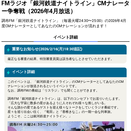
得！
FMラジオ「銀河鉄道ナイトライン」CMナレータ
ー争奪戦（2026年4月放送）
Gifting
Comments
調布FM「銀河鉄道ナイトライン」（毎週火曜24:30〜25:00）の2026年4月
Throw gifts to the stage and join
You can post comments. Please
度CMナレーターとしてあなたのCMナレーションが流れます！
the live performance.
refrain from posting comments
First, try throwing free Stars
that may offend performers or
イベント詳細
(once a day)! You can also charge
other users.
Show Gold to purchase gifts
(available from 1 JPY)! When you
重要なお知らせ(2026/2/16(月)18:30追記)
continue to send gifts to the
performer(s), the performer's
厳正なる審査の結果、特別審査員賞は該当者なしとさせていただきます。
popularity ranking and your
ranking go up.
イベント詳細
To cheer on performers, you can
send them gifts.
To send performers paid items,
このイベントは、「銀河鉄道ナイトライン」のCMナレーターとしてあなたのCM
you must use Show Gold.
ナレーションが放送されるというイベントです。
なお、調布FMの番組は「リスラジ」でも聞くことができます。
調布FM「銀河鉄道ナイトライン」は、以下のコンセプトでお送りいたします。
「広大な宇宙に数多の星があるように人それぞれ様々な推しがいる。
そんな誰かの星であるゲストを迎え様々なトークをしていくラジオ番組です。
Close
星々を巡り出会い往く、『竜田』と『香椎きなこ』の一期一会な列車旅。
ようこそ、ここは銀河鉄道ナイトライン。」