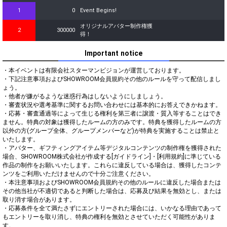
1
0
Event Begins!
オリジナルアバター制作権獲
2
300000
得！
Important notice
・本イベントは有限会社スターマンビジョンが運営しております。

・下記注意事項およびSHOWROOM会員規約その他のルールを守って配信しまし
ょう。

・他者が嫌がるような迷惑行為はしないようにしましょう。

・審査状況や選考基準に関するお問い合わせには基本的にお答えできかねます。

・応募・審査通過等によって生じる権利を第三者に譲渡・質入等することはでき
ません。特典の対象は獲得したルームの方のみです。特典を獲得したルームの方
以外の方(グループ全体、グループメンバーなど)が特典を実施することは禁止と
いたします。

・アバター、ギフティングアイテム等デジタルコンテンツの制作権を獲得された
場合、SHOWROOM株式会社が作成する[ガイドライン]・[利用規約]に準じている
作品の制作をお願いいたします。これらに違反している場合は、獲得したコンテ
ンツをご利用いただけませんので十分ご注意ください。

・本注意事項およびSHOWROOM会員規約その他のルールに違反した場合または
その他当社が不適切であると判断した場合は、応募及び結果を無効とし、または
取り消す場合があります。

・応募条件を全て満たさずにエントリーされた場合には、いかなる理由であって
もエントリーを取り消し、特典の権利を無効とさせていただく可能性がありま
す。
