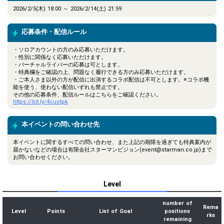
2026/2/5(木) 18:00 ～ 2026/2/14(土) 21:59
応募条件・配信ルール
・ソロアカウントの方のみ応募いただけます。
・性別に関係なく応募いただけます。
・バーチャルライバーの応募は可とします。
・特典欄をご確認の上、問題なく履行できる方のみ応募いただけます。
・ご本人さま以外の方が配信に出演するコラボ配信は不可とします。※コラボ機
能を使う、使わない配信いずれも禁止です。
その他の応募条件、配信ルールはこちらをご確認ください。
https://bit.ly/4cuotpk
本イベントの問い合わせ先
本イベントに関するすべての問い合わせ、また上記の期限を過ぎても特典案内が
届かないなどの場合は有限会社スターマンビジョン(event@starman.co.jp)まで
お問い合わせください。
Level
number of
Rema
Level
Points
List of Goal
positions
rks
remaining