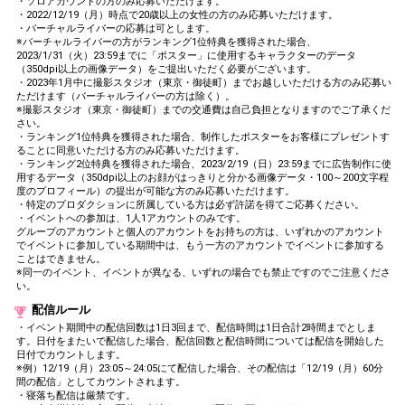
・ソロアカウントの方のみ応募いただけます。
・2022/12/19（月）時点で20歳以上の女性の方のみ応募いただけます。
・バーチャルライバーの応募は可とします。
※バーチャルライバーの方がランキング1位特典を獲得された場合、
2023/1/31（火）23:59までに「ポスター」に使用するキャラクターのデータ
（350dpi以上の画像データ）をご提出いただく必要がございます。
・2023年1月中に撮影スタジオ（東京・御徒町）までお越しいただける方のみ応募い
ただけます（バーチャルライバーの方は除く）。
※撮影スタジオ（東京・御徒町）までの交通費は自己負担となりますのでご了承くだ
さい。
・ランキング1位特典を獲得された場合、制作したポスターをお客様にプレゼントす
ることに同意いただける方のみ応募いただけます。
・ランキング2位特典を獲得された場合、2023/2/19（日）23:59までに広告制作に使
用するデータ（350dpi以上のお顔がはっきりと分かる画像データ・100～200文字程
度のプロフィール）の提出が可能な方のみ応募いただけます。
・特定のプロダクションに所属している方は必ず許諾を得てご応募ください。
・イベントへの参加は、1人1アカウントのみです。
グループのアカウントと個人のアカウントをお持ちの方は、いずれかのアカウント
でイベントに参加している期間中は、もう一方のアカウントでイベントに参加する
ことはできません。
※同一のイベント、イベントが異なる、いずれの場合でも禁止ですのでご注意くださ
い。
配信ルール
・イベント期間中の配信回数は1日3回まで、配信時間は1日合計2時間までとしま
す。日付をまたいで配信した場合、配信回数と配信時間については配信を開始した
日付でカウントします。
※例）12/19（月）23:05～24:05にて配信した場合、その配信は「12/19（月）60分
間の配信」としてカウントされます。
・寝落ち配信は厳禁です。