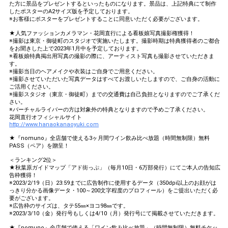
た方に景品をプレゼントするといったものになります。景品は、上記特典にて制作
したポスターのA2サイズ版を予定しております。
※お客様にポスターをプレゼントすることに同意いただく必要がございます。
★人気ファッションカメラマン・花岡直行による看板娘写真撮影権獲得！
※撮影は東京・御徒町のスタジオで実施いたします。撮影時期は特典獲得者のご都合
をお聞きした上で2023年1月中を予定しております。
※看板娘特典掲出用写真の撮影の際に、アーティスト写真も撮影させていただきま
す。
※撮影当日のヘアメイクや衣装はご自身でご用意ください。
※撮影させていただいた写真データはすべてお渡しいたしますので、ご自身の活動に
ご活用ください。
※撮影スタジオ（東京・御徒町）までの交通費は自己負担となりますのでご了承くだ
さい。
※バーチャルライバーの方は対象外の特典となりますので予めご了承ください。
花岡直行オフィシャルサイト
http://www.hanaokanaoyuki.com
★『nomuno』全店舗で使える3ヶ月間ワイン飲み比べ放題（時間無制限）無料
PASS（ペア）を贈呈！
＜ランキング2位＞
★秋葉原ガイドマップ「アド街っぷ」（毎月10日・6万部発行）にてご本人の告知広
告枠獲得！
※2023/2/19（日）23:59までに広告制作に使用するデータ（350dpi以上のお顔がは
っきり分かる画像データ・100～200文字程度のプロフィール）をご提出いただく必
要がございます。
※広告枠のサイズは、タテ55㎜×ヨコ98㎜です。
※2023/3/10（金）発行号もしくは4/10（月）発行号にて掲載させていただきます。
★『nomuno』全店舗で使える「ワイン飲み比べ放題」（時間無制限）無料チケッ