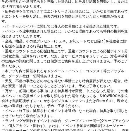
その他当社が不適切であると判断した場合は、応募及び結果を無効とし、または
取り消す場合があります。

・応募条件を全て満たさずにエントリーされた場合には、いかなる理由であって
もエントリーを取り消し、特典の権利を無効とさせていただく可能性がありま
す。

・バーチャルライバーに関しては各人の世界観により定義された性別です。

・イベントを途中離脱された場合には、いかなる理由であっても特典の権利を無
効とさせていただきます。

・金銭、物品、その他プレゼント(チェキ、お礼カードなどは除く)を視聴者に贈
り応援を促進させる行為は禁止します。

・重複アカウントによる応援は禁止です。重複アカウントによる応援ポイント分
は発覚次第、減算を行います。なお、当サービスのセキュリティ上、対応や減算
の仕組みの詳細に関しましては個別にご案内を差し上げておりません。予めご了
承ください。

・本アプリ内で開催されるキャンペーン・イベント・コンテスト等にアップル
社、グーグル社は一切関係ありません。

・天災、不慮の事故などのやむを得ない事情により特典履行が行えない場合、特
典が変更・補填・中止となることがございます。予めご了承ください。

・万が一、前項に定める事由による特典履行が変更、中止となった場合、その他
本イベントの応援ポイントが取り消しされた場合であっても、SHOWROOM株式
会社は当該応援ポイントにかかるデジタルコンテンツまたはShow Gold、現金そ
の他の返還はいたしません。予めご了承ください。

・イベント終了後に減算されてポイント未達成になった場合、特典は取り消しと
させていただく場合があります。

・ランキングが関わるイベントの場合、グループメンバー同士(グループアカウン
ト、個人アカウント問わず)、または、イベント参加者の関係者(マネージャー・
プロデューサーなどの直接的な利害関係者)の応援はコメントのみ可能とし、有料