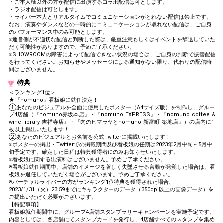
・ご本人様以外の方が配信に出演するコラボ配信は可とします。
・ラジオ配信は可とします。
・ライバー本人とリアルタイムでコミュニケーションがとれない配信は禁止です。
なお、演奏やダンスなどの一時的にコミュニケーションが取れない配信は、ご自身
のパフォーマンス中のみ可能とします。
※運営側が不適切な配信と判断した際は、厳重注意もしくはイベントを辞退していた
だく可能性がありますので、予めご了承ください。
※SHOWROOMの障害によって配信できない状況の場合は、ご自身の判断で振替配信
を行ってください。お知らせやメッセージによる通知がない限り、代わりの配信時
間はございません。
特典
＜ランキング1位＞
★『nomuno』看板娘に就任決定！
①あなたのビジュアルを全面に使用したポスター（A4サイズ版）を制作し、グルー
プ4店舗（『nomuno赤坂本店』・『nomuno EXPRESS』・『nomuno coffee &
wine library 吉祥寺店』・『肉のヒマラヤとnomuno 新富町 築地店』）の店内に1
枚以上掲出いたします！
②あなたのビジュアルとお名前を公式Twitterに掲載いたします！
※ポスターの掲出・Twitterでの掲載期間及び看板娘の任期は2023年2月中旬～5月中
旬予定です。確定した日程は特典獲得者にのみお知らせいたします。
※看板娘に関する出演料はございません。予めご了承ください。
※看板娘就任期間中、店舗のイメージを著しく失墜させる言動が発覚した場合は、看
板娘を退任していただく場合がございます。予めご了承ください。
※バーチャルライバーの方がランキング1位特典を獲得された場合、
2023/1/31（火）23:59までにキャラクターのデータ（350dpi以上の画像データ）を
ご提出いただく必要がございます。
【特記事項】
看板娘就任期間中に、グループ4店舗スタンプラリーキャンペーンを実施予定です。
内容としては、各店舗にてスタンプカードを発行し、4店舗すべてのスタンプを集め