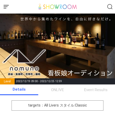
Level
2022/12/19 09:00 - 2022/12/25 12:59
number of
Details
ONLIVE
Event Results
Rema
Level
Points
List of Goal
positions
rks
remaining
1
0
Event Begins!
targets：All Livers
スタイル:Classic
オリジナルアバター制作権獲
2
500000