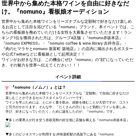
得！
世界中から集めた本格ワインを自由に好きなだ
け。『nomuno』看板娘オーディション
Gifting
Comments
世界中から集めた本格ワインをリーズナブルな定額制で好きなだけ楽しめ
Throw gifts to the stage and join
You can post comments. Please
るお店として注目を浴びている『nomuno』ブランド。本イベントでは、こ
the live performance.
refrain from posting comments
ちらの看板娘を務めていただける女性を大募集させていただきます！ラン
First, try throwing free Stars
that may offend performers or
キング1位を獲得された方は、グループ4店舗（『nomuno赤坂本店』・
(once a day)! You can also charge
other users.
『nomuno EXPRESS』・『nomuno coffee & wine library 吉祥寺店』・
Show Gold to purchase gifts
『肉のヒマラヤとnomuno 新富町 築地店』）の店内に掲出されるポスター
(available from 1 JPY)! When you
や公式Twitterなどに看板娘として起用決定！！
continue to send gifts to the
ワインがお好きな方は、この機会にぜひ『nomuno』の“顔”になっていただ
performer(s), the performer's
popularity ranking and your
き、その魅力を世界へ伝えてください！！！
ranking go up.
To cheer on performers, you can
イベント詳細
send them gifts.
To send performers paid items,
『nomuno（ノムノ）』とは？
you must use Show Gold.
世界中から集められた本格ワインをリーズナブルな「定額制」で自由に好きなだけ
楽しむことができるセルフスタイルワインバーです。
ワインを学ぶためには、とにかく量を飲み、経験を積むことが大切ですが、コスト
と労力がかかります。そんな中、「たくさんの方にもっと気軽にワインを楽しみ、
学び、好きになっていただく」ために誕生したのが、『nomuno』です。
Close
▼多くの業界人が行き交う赤坂見附の好立地に店舗を構える『nomuno赤坂本店』
▼多くのビジネスマンが利用するJR有楽町駅の高架下にある『nomuno