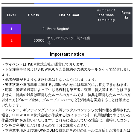
number of
Rema
Level
Points
List of Goal
positions
rks
remaining
1
0
Event Begins!
オリジナルアバター制作権獲
2
500000
得！
Important notice
・本イベントはHSDM株式会社が運営しております。

・下記注意事項およびSHOWROOM会員規約その他のルールを守って配信しまし
ょう。

・他者が嫌がるような迷惑行為はしないようにしましょう。

・審査状況や選考基準に関するお問い合わせには基本的にお答えできかねます。

・応募・審査通過等によって生じる権利を第三者に譲渡・質入等することはでき
ません。特典の対象は獲得したルームの方のみです。特典を獲得したルームの方
以外の方(グループ全体、グループメンバーなど)が特典を実施することは禁止と
いたします。

・アバター、ギフティングアイテム等デジタルコンテンツの制作権を獲得された
場合、SHOWROOM株式会社が作成する[ガイドライン]・[利用規約]に準じている
作品の制作をお願いいたします。これらに違反している場合は、獲得したコンテ
ンツをご利用いただけませんので十分ご注意ください。

・本注意事項およびSHOWROOM会員規約その他のルールに違反した場合または