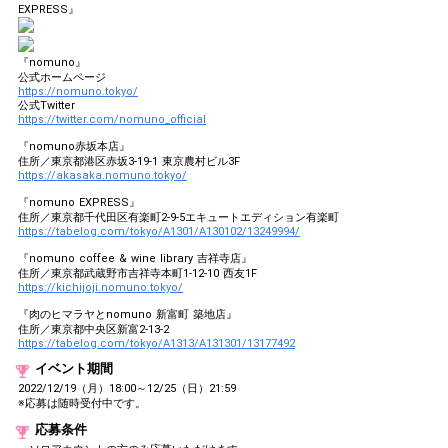
EXPRESS』
『nomuno』
公式ホームページ
https://nomuno.tokyo/
公式Twitter
https://twitter.com/nomuno_official
『nomuno赤坂本店』
住所／東京都港区赤坂3-19-1 東京農村ビル3F
https://akasaka.nomuno.tokyo/
『nomuno EXPRESS』
住所／東京都千代田区有楽町2-9-5エキュートエディション有楽町
https://tabelog.com/tokyo/A1301/A130102/13249994/
『nomuno coffee & wine library 吉祥寺店』
住所／東京都武蔵野市吉祥寺本町1-12-10 西友1F
https://kichijoji.nomuno.tokyo/
『肉のヒマラヤとnomuno 新富町 築地店』
住所／東京都中央区新富2-13-2
https://tabelog.com/tokyo/A1313/A131301/13177492
イベント期間
2022/12/19（月）18:00～12/25（日）21:59
※応募は随時受付中です。
応募条件