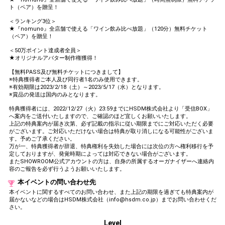
ト（ペア）を贈呈！
＜ランキング3位＞
★『nomuno』全店舗で使える「ワイン飲み比べ放題」（120分）無料チケット
（ペア）を贈呈！
＜50万ポイント達成者全員＞
★オリジナルアバター制作権獲得！
【無料PASS及び無料チケットにつきまして】
※特典獲得者ご本人及び同行者1名のみ使用できます。
※有効期限は2023/2/18（土）～2023/5/17（水）となります。
※賞品の発送は国内のみとなります。
特典獲得者には、2022/12/27（火）23:59までにHSDM株式会社より「受信BOX」
へ案内をご送付いたしますので、ご確認のほど宜しくお願いいたします。
上記の特典案内が届き次第、必ず記載の指示に従い期限までにご対応いただく必要
がございます。ご対応いただけない場合は特典が取り消しになる可能性がございま
す。予めご了承ください。
万が一、特典獲得者が辞退、特典権利を失効した場合には次位の方へ権利移行を予
定しておりますが、発覚時期によっては対応できない場合がございます。
またSHOWROOM公式アカウントの方は、自身の所属するオーガナイザーへ連絡内
容のご報告を必ず行うようお願いいたします。
本イベントの問い合わせ先
本イベントに関するすべてのお問い合わせ、また上記の期限を過ぎても特典案内が
届かないなどの場合はHSDM株式会社（info@hsdm.co.jp）までお問い合わせくだ
さい。
Level