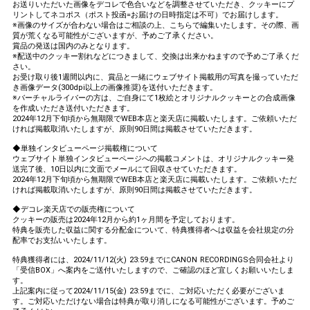
お送りいただいた画像をデコレで色合いなどを調整させていただき、クッキーにプ
リントしてネコポス（ポスト投函=お届けの日時指定は不可）でお届けします。
※画像のサイズが合わない場合はご相談の上、こちらで編集いたします。その際、画
質が荒くなる可能性がございますが、予めご了承ください。
賞品の発送は国内のみとなります。
※配送中のクッキー割れなどにつきまして、交換は出来かねますので予めご了承くだ
さい。
お受け取り後1週間以内に、賞品と一緒にウェブサイト掲載用の写真を撮っていただ
き画像データ(300dpi以上の画像推奨)を送付いただきます。
※バーチャルライバーの方は、ご自身にて1枚絵とオリジナルクッキーとの合成画像
を作成いただき送付いただきます。
2024年12月下旬頃から無期限でWEB本店と楽天店に掲載いたします。ご依頼いただ
ければ掲載取消いたしますが、原則90日間は掲載させていただきます。
◆単独インタビューページ掲載権について
ウェブサイト単独インタビューページへの掲載コメントは、オリジナルクッキー発
送完了後、10日以内に文面でメールにて回収させていただきます。
2024年12月下旬頃から無期限でWEB本店と楽天店に掲載いたします。ご依頼いただ
ければ掲載取消いたしますが、原則90日間は掲載させていただきます。
◆デコレ楽天店での販売権について
クッキーの販売は2024年12月から約1ヶ月間を予定しております。
特典を販売した収益に関する分配金について、特典獲得者へは収益を会社規定の分
配率でお支払いいたします。
特典獲得者には、2024/11/12(火) 23:59までにCANON RECORDINGS合同会社より
「受信BOX」へ案内をご送付いたしますので、ご確認のほど宜しくお願いいたしま
す。
上記案内に従って2024/11/15(金) 23:59までに、ご対応いただく必要がございま
す。ご対応いただけない場合は特典が取り消しになる可能性がございます。予めご