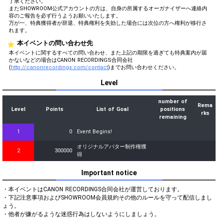
了承ください。
またSHOWROOM公式アカウントの方は、自身の所属するオーガナイザーへ連絡内
容のご報告を必ず行うようお願いいたします。
万が一、特典獲得者が辞退、特典権利を失効した場合には次位の方へ権利が移行さ
れます。
本イベントの問い合わせ先
本イベントに関するすべての問い合わせ、また上記の期限を過ぎても特典案内が届
かないなどの場合はCANON RECORDINGS合同会社
(
http://canonrecordings.com/contact
)までお問い合わせください。
Level
number of
Rema
Level
Points
List of Goal
positions
rks
remaining
1
0
Event Begins!
オリジナルアバター制作権獲
2
300000
得
Important notice
・本イベントはCANON RECORDINGS合同会社が運営しております。

・下記注意事項およびSHOWROOM会員規約その他のルールを守って配信しまし
ょう。

・他者が嫌がるような迷惑行為はしないようにしましょう。
