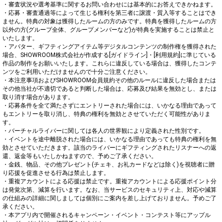
・審査状況や選考基準に関するお問い合わせには基本的にお答えできかねます。

・応募・審査通過等によって生じる権利を第三者に譲渡・質入等することはでき
ません。特典の対象は獲得したルームの方のみです。特典を獲得したルームの方
以外の方(グループ全体、グループメンバーなど)が特典を実施することは禁止と
いたします。

・アバター、ギフティングアイテム等デジタルコンテンツの制作権を獲得された
場合、SHOWROOM株式会社が作成する[ガイドライン]・[利用規約]に準じている
作品の制作をお願いいたします。これらに違反している場合は、獲得したコンテ
ンツをご利用いただけませんので十分ご注意ください。

・本注意事項およびSHOWROOM会員規約その他のルールに違反した場合または
その他当社が不適切であると判断した場合は、応募及び結果を無効とし、または
取り消す場合があります。

・応募条件を全て満たさずにエントリーされた場合には、いかなる理由であって
もエントリーを取り消し、特典の権利を無効とさせていただく可能性がありま
す。

・バーチャルライバーに関しては各人の世界観により定義された性別です。

・イベントを途中離脱された場合には、いかなる理由であっても特典の権利を無
効とさせていただきます。該当のライバーにギフティングされたリスナーへの返
還、返金等もいたしかねますので、予めご了承ください。

・金銭、物品、その他プレゼント(チェキ、お礼カードなどは除く)を視聴者に贈
り応援を促進させる行為は禁止します。

・重複アカウントによる応援は禁止です。重複アカウントによる応援ポイント分
は発覚次第、減算を行います。なお、当サービスのセキュリティ上、対応や減算
の仕組みの詳細に関しましては個別にご案内を差し上げておりません。予めご了
承ください。

・本アプリ内で開催されるキャンペーン・イベント・コンテスト等にアップル